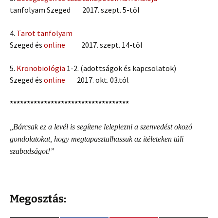
tanfolyam Szeged 2017. szept. 5-től
4.
Tarot tanfolyam
Szeged és
online
2017. szept. 14-től
5.
Kronobiológia
1-2. (adottságok és kapcsolatok)
Szeged és
online
2017. okt. 03.tól
***********************************
„
Bárcsak ez a levél is segítene leleplezni a szenvedést okozó
gondolatokat, hogy megtapasztalhassuk az ítéleteken túli
szabadságot!”
Megosztás: