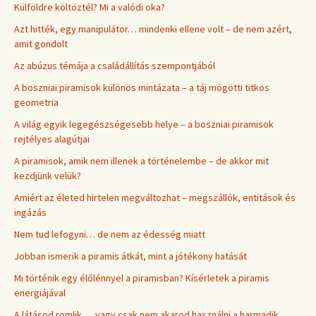
Külföldre költöztél? Mi a valódi oka?
Azt hitték, egy manipulátor… mindenki ellene volt – de nem azért,
amit gondolt
Az abúzus témája a családállítás szempontjából
A boszniai piramisok különös mintázata – a táj mögötti titkos
geometria
A világ egyik legegészségesebb helye – a boszniai piramisok
rejtélyes alagútjai
A piramisok, amik nem illenek a történelembe – de akkor mit
kezdjünk velük?
Amiért az életed hirtelen megváltozhat – megszállók, entitások és
ingázás
Nem tud lefogyni… de nem az édesség miatt
Jobban ismerik a piramis átkát, mint a jótékony hatását
Mi történik egy élőlénnyel a piramisban? Kísérletek a piramis
energiájával
A látásod romlik … vagy csak nem akarod használni a harmadik