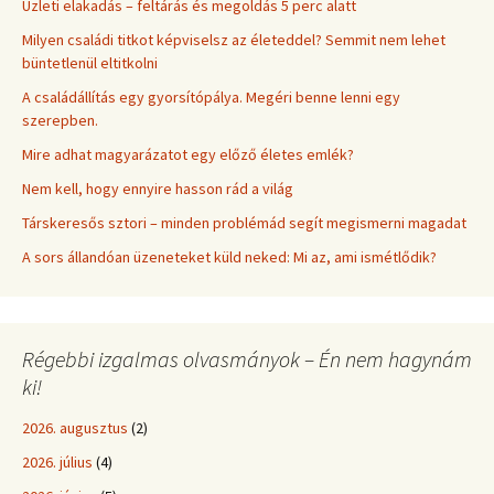
Üzleti elakadás – feltárás és megoldás 5 perc alatt
Milyen családi titkot képviselsz az életeddel? Semmit nem lehet
büntetlenül eltitkolni
A családállítás egy gyorsítópálya. Megéri benne lenni egy
szerepben.
Mire adhat magyarázatot egy előző életes emlék?
Nem kell, hogy ennyire hasson rád a világ
Társkeresős sztori – minden problémád segít megismerni magadat
A sors állandóan üzeneteket küld neked: Mi az, ami ismétlődik?
Régebbi izgalmas olvasmányok – Én nem hagynám
ki!
2026. augusztus
(2)
2026. július
(4)