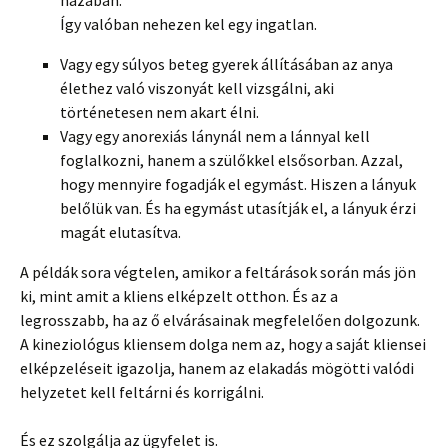
házában.
Így valóban nehezen kel egy ingatlan.
Vagy egy súlyos beteg gyerek állításában az anya
élethez való viszonyát kell vizsgálni, aki
történetesen nem akart élni.
Vagy egy anorexiás lánynál nem a lánnyal kell
foglalkozni, hanem a szülőkkel elsősorban. Azzal,
hogy mennyire fogadják el egymást. Hiszen a lányuk
belőlük van. És ha egymást utasítják el, a lányuk érzi
magát elutasítva.
A példák sora végtelen, amikor a feltárások során más jön
ki, mint amit a kliens elképzelt otthon. És az a
legrosszabb, ha az ő elvárásainak megfelelően dolgozunk.
A kineziológus kliensem dolga nem az, hogy a saját kliensei
elképzeléseit igazolja, hanem az elakadás mögötti valódi
helyzetet kell feltárni és korrigálni.
És ez szolgálja az ügyfelet is.