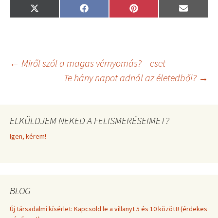
Share
Share
Share
Share
X
F
P
E
on
on
on
on
(
a
i
m
T
c
n
a
w
e
t
i
i
b
e
l
t
o
r
t
o
e
Bejegyzés
←
Miről szól a magas vérnyomás? – eset
e
k
s
r
t
Te hány napot adnál az életedből?
→
)
navigáció
ELKÜLDJEM NEKED A FELISMERÉSEIMET?
Igen, kérem!
BLOG
Új társadalmi kísérlet: Kapcsold le a villanyt 5 és 10 között! (érdekes