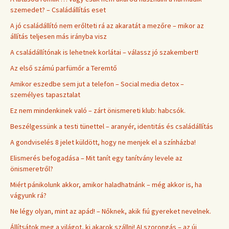
szemedet? – Családállítás eset
A jó családállító nem erőlteti rá az akaratát a mezőre – mikor az
állítás teljesen más irányba visz
A családállítónak is lehetnek korlátai – válassz jó szakembert!
Az első számú parfümőr a Teremtő
Amikor eszedbe sem jut a telefon – Social media detox –
személyes tapasztalat
Ez nem mindenkinek való – zárt önismereti klub: habcsók.
Beszélgessünk a testi tünettel – aranyér, identitás és családállítás
A gondviselés 8 jelet küldött, hogy ne menjek el a színházba!
Elismerés befogadása – Mit tanít egy tanítvány levele az
önismeretről?
Miért pánikolunk akkor, amikor haladhatnánk – még akkor is, ha
vágyunk rá?
Ne légy olyan, mint az apád! – Nőknek, akik fiú gyereket nevelnek.
Állítsátok meg a világot, ki akarok szállni! AI szorongás – az új