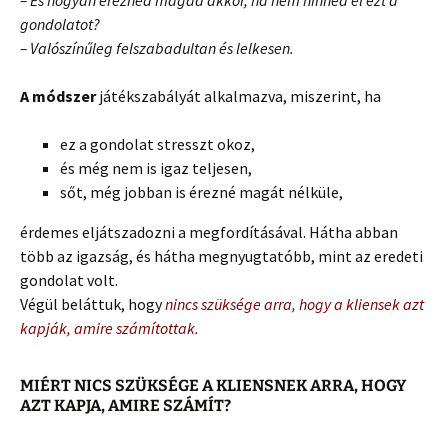
– És hogyan éreznéd magad akkor, ha nem hinnéd el ezt a
gondolatot?
– Valószínűleg felszabadultan és lelkesen.
A módszer
játékszabályát alkalmazva, miszerint, ha
ez a gondolat stresszt okoz,
és még nem is igaz teljesen,
sőt, még jobban is érezné magát nélküle,
érdemes eljátszadozni a megfordításával. Hátha abban
több az igazság, és hátha megnyugtatóbb, mint az eredeti
gondolat volt.
Végül beláttuk, hogy
nincs szüksége arra, hogy a kliensek azt
kapják, amire számítottak.
MIÉRT NICS SZÜKSÉGE A KLIENSNEK ARRA, HOGY
AZT KAPJA, AMIRE SZÁMÍT?