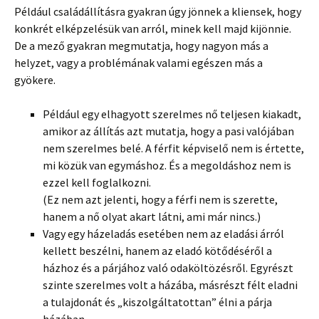
Például családállításra gyakran úgy jönnek a kliensek, hogy
konkrét elképzelésük van arról, minek kell majd kijönnie.
De a mező gyakran megmutatja, hogy nagyon más a
helyzet, vagy a problémának valami egészen más a
gyökere.
Például egy elhagyott szerelmes nő teljesen kiakadt,
amikor az állítás azt mutatja, hogy a pasi valójában
nem szerelmes belé. A férfit képviselő nem is értette,
mi közük van egymáshoz. És a megoldáshoz nem is
ezzel kell foglalkozni.
(Ez nem azt jelenti, hogy a férfi nem is szerette,
hanem a nő olyat akart látni, ami már nincs.)
Vagy egy házeladás esetében nem az eladási árról
kellett beszélni, hanem az eladó kötődéséről a
házhoz és a párjához való odaköltözésről. Egyrészt
szinte szerelmes volt a házába, másrészt félt eladni
a tulajdonát és „kiszolgáltatottan” élni a párja