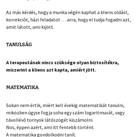
Az más kérdés, hogy a munka végén kaphat a kliens oldást,
korrekciót, házi feladatot … arra, hogy el tudja fogadni azt,
amit látott, ami kijött.
TANULSÁG
A terapeutának nincs szüksége olyan biztosítékra,
miszerint a kliens azt kapta, amiért jött.
MATEMATIKA
Sokan nem értik, miért kell évekig matematikát tanulni,
miközben úgyse fogja soha egy szám logaritmusát, vagy
távollévő tornyok látószögét kiszámolni.
Nos, éppen azért, ami itt fentebb történt.
A matematika gondolkodni tanít.