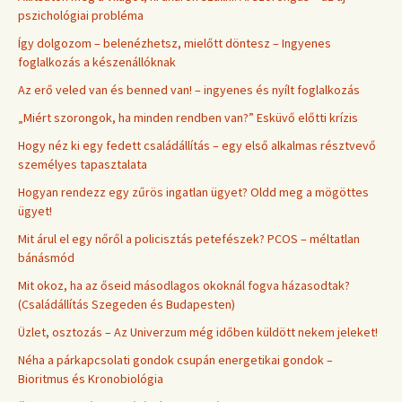
pszichológiai probléma
Így dolgozom – belenézhetsz, mielőtt döntesz – Ingyenes
foglalkozás a készenállóknak
Az erő veled van és benned van! – ingyenes és nyílt foglalkozás
„Miért szorongok, ha minden rendben van?” Esküvő előtti krízis
Hogy néz ki egy fedett családállítás – egy első alkalmas résztvevő
személyes tapasztalata
Hogyan rendezz egy zűrös ingatlan ügyet? Oldd meg a mögöttes
ügyet!
Mit árul el egy nőről a policisztás petefészek? PCOS – méltatlan
bánásmód
Mit okoz, ha az őseid másodlagos okoknál fogva házasodtak?
(Családállítás Szegeden és Budapesten)
Üzlet, osztozás – Az Univerzum még időben küldött nekem jeleket!
Néha a párkapcsolati gondok csupán energetikai gondok –
Bioritmus és Kronobiológia