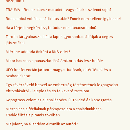
nézőpont)
TRAUMA – Benne akarsz maradni – vagy túl akarsz lenni rajta?
Rosszabbul voltál családállítás után? Ennek nem kellene így lennie!
Ha a férjed megkérdez, te tudsz neki tanácsot adni?
Tarot a tárgyalóasztalnál: a lapok gyorsabban átlátják a céges
játszmákat
Miért ne add oda önként a DNS-edet?
Mikor hasznos a panaszkodás? Amikor oldás lesz belőle
UFO-konferencián jártam – magyar tudósok, eltérítések és a
szabad akarat
Egy távérzékelő beszél az emberiség történetének legnagyobb
eltitkolásáról – leleplezés és felkavaró tartalom
Kopogtass velem az ellenállásodra! ÉFT videó és kopogtatás
Miért nincs a férfiaknak párkapcsolata a családunkban?-
Családállítás a piramis tövében
Mit jelent, ha állandóan elromlik az autód?