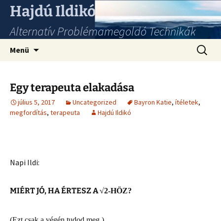
Hajdú Ildikó
Alternatív Problémamegoldó Technikák
Ugrás
Keresés
Menü
a
tartalomhoz
Egy terapeuta elakadása
július 5, 2017
Uncategorized
Bayron Katie
,
ítéletek
,
megfordítás
,
terapeuta
Hajdú Ildikó
Napi Ildi:
MIÉRT JÓ, HA ÉRTESZ A
√
2-HÖZ?
(Ezt csak a végén tudod meg.)