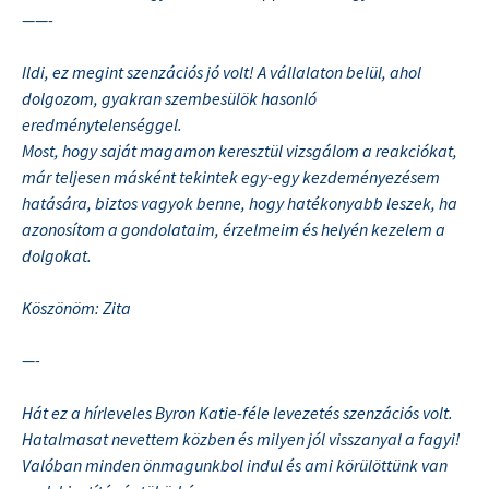
——-
Ildi, ez megint szenzációs jó volt! A vállalaton belül, ahol
dolgozom, gyakran szembesülök hasonló
eredménytelenséggel.
Most, hogy saját magamon keresztül vizsgálom a reakciókat,
már teljesen másként tekintek egy-egy kezdeményezésem
hatására, biztos vagyok benne, hogy hatékonyabb leszek, ha
azonosítom a gondolataim, érzelmeim és helyén kezelem a
dolgokat.
Köszönöm: Zita
—-
Hát ez a hírleveles Byron Katie-féle levezetés szenzációs volt.
Hatalmasat nevettem közben és milyen jól visszanyal a fagyi!
Valóban minden önmagunkbol indul és ami körülöttünk van