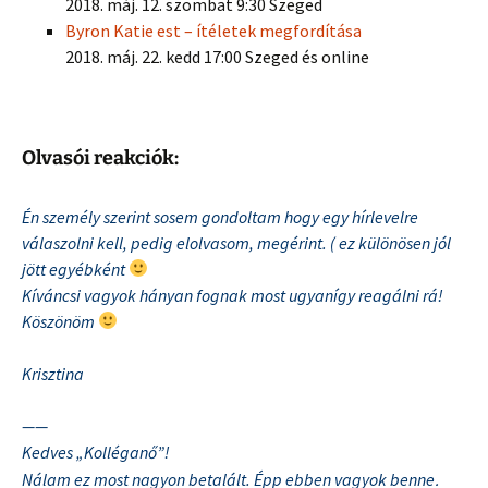
2018. máj. 12. szombat 9:30 Szeged
Byron Katie est – ítéletek megfordítása
2018. máj. 22. kedd 17:00 Szeged és online
Olvasói reakciók:
Én személy szerint sosem gondoltam hogy egy hírlevelre
válaszolni kell, pedig elolvasom, megérint. ( ez különösen jól
jött egyébként
Kíváncsi vagyok hányan fognak most ugyanígy reagálni rá!
Köszönöm
Krisztina
——
Kedves „Kolléganő”!
.
Nálam ez most nagyon betalált. Épp ebben vagyok benne