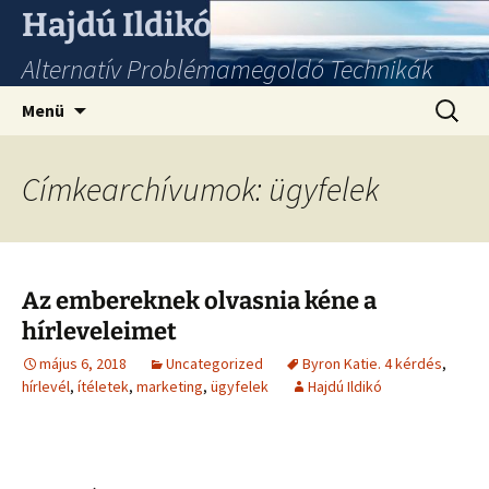
Hajdú Ildikó
Alternatív Problémamegoldó Technikák
Ugrás
Keresés
Menü
a
tartalomhoz
Címkearchívumok: ügyfelek
Az embereknek olvasnia kéne a
hírleveleimet
május 6, 2018
Uncategorized
Byron Katie. 4 kérdés
,
hírlevél
,
ítéletek
,
marketing
,
ügyfelek
Hajdú Ildikó