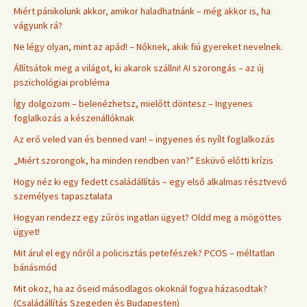
Miért pánikolunk akkor, amikor haladhatnánk – még akkor is, ha
vágyunk rá?
Ne légy olyan, mint az apád! – Nőknek, akik fiú gyereket nevelnek.
Állítsátok meg a világot, ki akarok szállni! AI szorongás – az új
pszichológiai probléma
Így dolgozom – belenézhetsz, mielőtt döntesz – Ingyenes
foglalkozás a készenállóknak
Az erő veled van és benned van! – ingyenes és nyílt foglalkozás
„Miért szorongok, ha minden rendben van?” Esküvő előtti krízis
Hogy néz ki egy fedett családállítás – egy első alkalmas résztvevő
személyes tapasztalata
Hogyan rendezz egy zűrös ingatlan ügyet? Oldd meg a mögöttes
ügyet!
Mit árul el egy nőről a policisztás petefészek? PCOS – méltatlan
bánásmód
Mit okoz, ha az őseid másodlagos okoknál fogva házasodtak?
(Családállítás Szegeden és Budapesten)