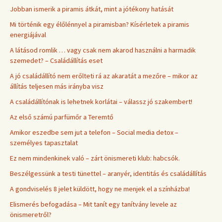
Jobban ismerik a piramis átkát, mint a jótékony hatását
Mi történik egy élőlénnyel a piramisban? Kísérletek a piramis
energiájával
A látásod romlik … vagy csak nem akarod használni a harmadik
szemedet? – Családállítás eset
A jó családállító nem erőlteti rá az akaratát a mezőre – mikor az
állítás teljesen más irányba visz
A családállítónak is lehetnek korlátai – válassz jó szakembert!
Az első számú parfümőr a Teremtő
Amikor eszedbe sem jut a telefon – Social media detox –
személyes tapasztalat
Ez nem mindenkinek való – zárt önismereti klub: habcsók.
Beszélgessünk a testi tünettel – aranyér, identitás és családállítás
A gondviselés 8 jelet küldött, hogy ne menjek el a színházba!
Elismerés befogadása – Mit tanít egy tanítvány levele az
önismeretről?