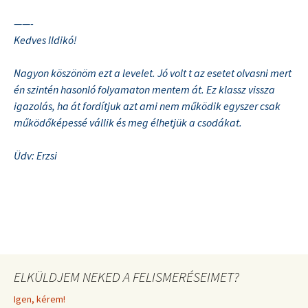
——-
Kedves Ildikó!
Nagyon köszönöm ezt a levelet. Jó volt t az esetet olvasni mert
én szintén hasonló folyamaton mentem át. Ez klassz vissza
igazolás, ha át fordítjuk azt ami nem működik egyszer csak
működőképessé vállik és meg élhetjük a csodákat.
Üdv: Erzsi
ELKÜLDJEM NEKED A FELISMERÉSEIMET?
Igen, kérem!