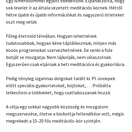
Egy ismerősömmel együtt ebédeltünk. Elpanaszolta, hogy
sok levelet ír az általa vezetett meditációs körnek. Hétről
hétre újabb és újabb információkat és nagyszerű ötleteket
oszt meg velük.
Főleg életmód témában. Hogyan lehetnének
tudatosabbak, hogyan kéne táplálkozniuk, milyen más
közös programokat szervezhetnének. De senki a füle
botját se mozgatja. Nem lájkolják, nem válaszolnak.
Egyszerűen csak eljárnak a heti meditációra és gyakorlásra.
Pedig tényleg izgalmas dolgokat talált ki. Pl. ünnepek
előtt speciális gyakorlatokat, böjtöket, … Próbálta
lelkesíteni a többieket, hogy csatlakozzanak hozzá.
A célja egy sokkal nagyobb közösség és mozgalom
megszervezése, illetve a bioboltja fellendítése volt, mégis
megrekedt a 15-20 fős meditációs-kör szintjén.