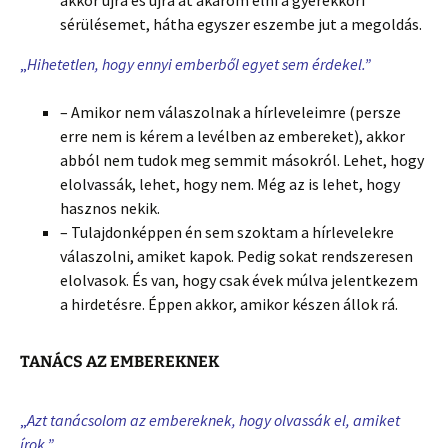
sérülésemet, hátha egyszer eszembe jut a megoldás.
„
Hihetetlen, hogy ennyi emberből egyet sem érdekel.”
– Amikor nem válaszolnak a hírleveleimre (persze
erre nem is kérem a levélben az embereket), akkor
abból nem tudok meg semmit másokról. Lehet, hogy
elolvassák, lehet, hogy nem. Még az is lehet, hogy
hasznos nekik.
– Tulajdonképpen én sem szoktam a hírlevelekre
válaszolni, amiket kapok. Pedig sokat rendszeresen
elolvasok. És van, hogy csak évek múlva jelentkezem
a hirdetésre. Éppen akkor, amikor készen állok rá.
TANÁCS AZ EMBEREKNEK
„
Azt tanácsolom az embereknek, hogy olvassák el, amiket
írok.”