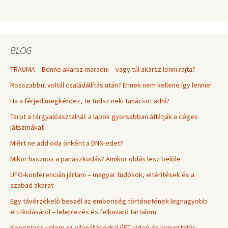
BLOG
TRAUMA – Benne akarsz maradni – vagy túl akarsz lenni rajta?
Rosszabbul voltál családállítás után? Ennek nem kellene így lennie!
Ha a férjed megkérdez, te tudsz neki tanácsot adni?
Tarot a tárgyalóasztalnál: a lapok gyorsabban átlátják a céges
játszmákat
Miért ne add oda önként a DNS-edet?
Mikor hasznos a panaszkodás? Amikor oldás lesz belőle
UFO-konferencián jártam – magyar tudósok, eltérítések és a
szabad akarat
Egy távérzékelő beszél az emberiség történetének legnagyobb
eltitkolásáról – leleplezés és felkavaró tartalom
Kopogtass velem az ellenállásodra! ÉFT videó és kopogtatás