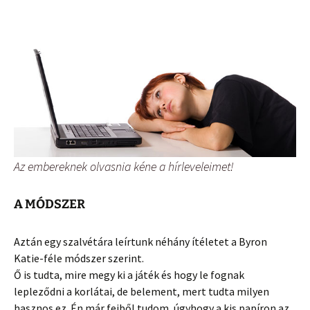
Az embereknek olvasnia kéne a hírleveleimet!
A MÓDSZER
Aztán egy szalvétára leírtunk néhány ítéletet a Byron
Katie-féle módszer szerint.
Ő is tudta, mire megy ki a játék és hogy le fognak
lepleződni a korlátai, de belement, mert tudta milyen
hasznos ez. Én már fejből tudom, úgyhogy a kis papíron az