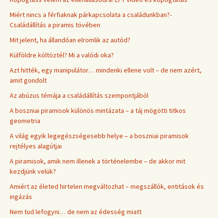
Miért nincs a férfiaknak párkapcsolata a családunkban?-
Családállítás a piramis tövében
Mit jelent, ha állandóan elromlik az autód?
Külföldre költöztél? Mi a valódi oka?
Azt hitték, egy manipulátor… mindenki ellene volt – de nem azért,
amit gondolt
Az abúzus témája a családállítás szempontjából
A boszniai piramisok különös mintázata – a táj mögötti titkos
geometria
A világ egyik legegészségesebb helye – a boszniai piramisok
rejtélyes alagútjai
A piramisok, amik nem illenek a történelembe – de akkor mit
kezdjünk velük?
Amiért az életed hirtelen megváltozhat – megszállók, entitások és
ingázás
Nem tud lefogyni… de nem az édesség miatt