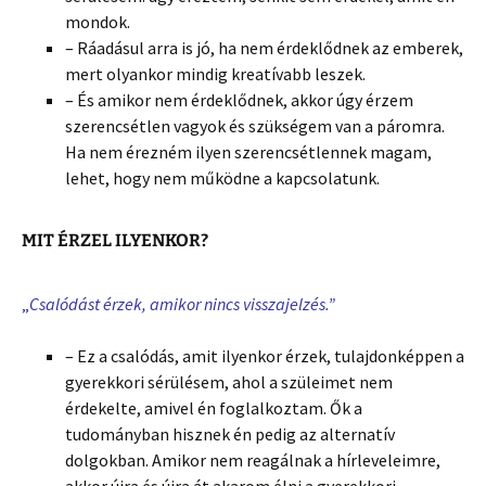
mondok.
– Ráadásul arra is jó, ha nem érdeklődnek az emberek,
mert olyankor mindig kreatívabb leszek.
– És amikor nem érdeklődnek, akkor úgy érzem
szerencsétlen vagyok és szükségem van a páromra.
Ha nem érezném ilyen szerencsétlennek magam,
lehet, hogy nem működne a kapcsolatunk.
MIT ÉRZEL ILYENKOR?
„
Csalódást érzek, amikor nincs visszajelzés.”
– Ez a csalódás, amit ilyenkor érzek, tulajdonképpen a
gyerekkori sérülésem, ahol a szüleimet nem
érdekelte, amivel én foglalkoztam. Ők a
tudományban hisznek én pedig az alternatív
dolgokban. Amikor nem reagálnak a hírleveleimre,
akkor újra és újra át akarom élni a gyerekkori