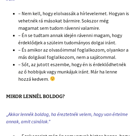
– Nem kell, hogy elolvassák a hírlevelemet. Hogyan is
vehetnék rá másokat bármire. Sokszor még
magamat sem tudom rávenni valamire.
– Én se tudtam annak idején rávenni magam, hogy
érdeklődjek a szüleim tudományos dolgai iránt.
– És amikor az olvasóimmal foglalkozom, olyankor a
más dolgával foglalkozom, nem a sajátommal.
– Sőt, az jutott eszembe, hogy én is érdeklődhetnék
az ő hobbijuk vagy munkájuk iránt. Már ha lenne
hozzá kedvem.
MIKOR LENNÉL BOLDOG?
„
Akkor lennék boldog, ha éreztetnék velem, hogy van értelme
annak, amit csinálok.”
– Ezek szerint még én sem vagyok biztos benne, hogy