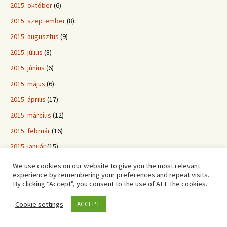
2015. október
(6)
2015. szeptember
(8)
2015. augusztus
(9)
2015. július
(8)
2015. június
(6)
2015. május
(6)
2015. április
(17)
2015. március
(12)
2015. február
(16)
2015. január
(15)
2014. december
(10)
We use cookies on our website to give you the most relevant
experience by remembering your preferences and repeat visits.
2014. november
(19)
By clicking “Accept”, you consent to the use of ALL the cookies.
2014. október
(21)
Cookie settings
ACCEPT
2014. szeptember
(11)
2014. május
(1)