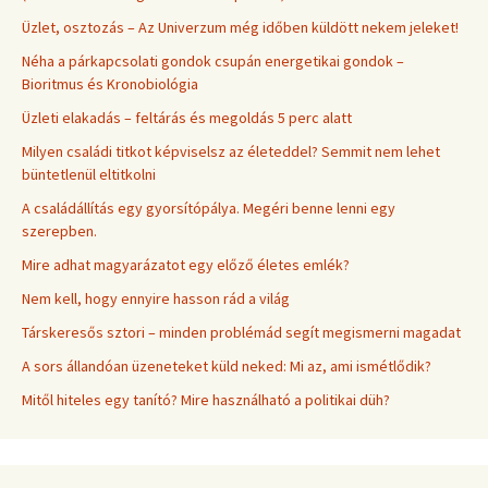
Üzlet, osztozás – Az Univerzum még időben küldött nekem jeleket!
Néha a párkapcsolati gondok csupán energetikai gondok –
Bioritmus és Kronobiológia
Üzleti elakadás – feltárás és megoldás 5 perc alatt
Milyen családi titkot képviselsz az életeddel? Semmit nem lehet
büntetlenül eltitkolni
A családállítás egy gyorsítópálya. Megéri benne lenni egy
szerepben.
Mire adhat magyarázatot egy előző életes emlék?
Nem kell, hogy ennyire hasson rád a világ
Társkeresős sztori – minden problémád segít megismerni magadat
A sors állandóan üzeneteket küld neked: Mi az, ami ismétlődik?
Mitől hiteles egy tanító? Mire használható a politikai düh?