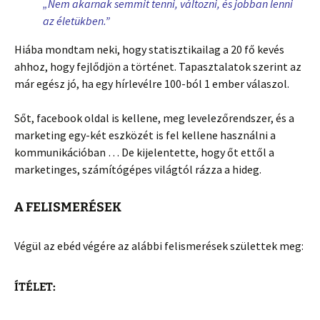
„Nem akarnak semmit tenni, változni, és jobban lenni
az életükben.”
Hiába mondtam neki, hogy statisztikailag a 20 fő kevés
ahhoz, hogy fejlődjön a történet. Tapasztalatok szerint az
már egész jó, ha egy hírlevélre 100-ból 1 ember válaszol.
Sőt, facebook oldal is kellene, meg levelezőrendszer, és a
marketing egy-két eszközét is fel kellene használni a
kommunikációban … De kijelentette, hogy őt ettől a
marketinges, számítógépes világtól rázza a hideg.
A FELISMERÉSEK
Végül az ebéd végére az alábbi felismerések születtek meg:
ÍTÉLET: