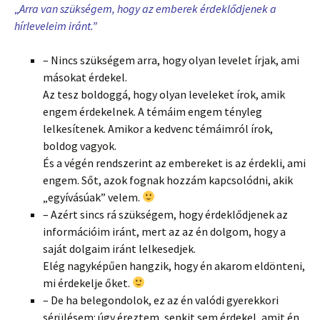
„
Arra van szükségem, hogy az emberek érdeklődjenek a
hírleveleim iránt.”
– Nincs szükségem arra, hogy olyan levelet írjak, ami
másokat érdekel.
Az tesz boldoggá, hogy olyan leveleket írok, amik
engem érdekelnek. A témáim engem tényleg
lelkesítenek. Amikor a kedvenc témáimról írok,
boldog vagyok.
És a végén rendszerint az embereket is az érdekli, ami
engem. Sőt, azok fognak hozzám kapcsolódni, akik
„egyívásúak” velem.
– Azért sincs rá szükségem, hogy érdeklődjenek az
információim iránt, mert az az én dolgom, hogy a
saját dolgaim iránt lelkesedjek.
Elég nagyképűen hangzik, hogy én akarom eldönteni,
mi érdekelje őket.
– De ha belegondolok, ez az én valódi gyerekkori
sérülésem: úgy éreztem, senkit sem érdekel, amit én