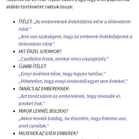
alábbi történetet raktuk össze:
ÍTÉLET:
„
Az embereknek érdeklődnie kéne a hírleveleim
iránt.”
„Arra van szükségem, hogy az emberek érdeklődjenek a
hírleveleim iránt.”
MIT ÉRZEL ILYENKOR?
„Csalódást érzek, amikor nincs visszajelzés.”
ÚJABB ÍTÉLET:
„Ennyi levélnek kéne, hogy legyen hatása.”
„Hihetetlen, hogy ennyi emberből egyet sem érdekel.”
TANÁCS AZ EMBEREKNEK:
„Azt tanácsolom az embereknek, hogy olvassák el,
amiket írok.”
MIKOR LENNÉL BOLDOG?
„Akkor lennék boldog, ha érezném, hogy értelme van,
amit csinálok.”
MILYENEK AZ ILYEN EMBEREK?