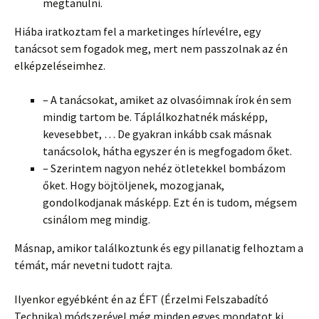
megtanulni.
Hiába iratkoztam fel a marketinges hírlevélre, egy
tanácsot sem fogadok meg, mert nem passzolnak az én
elképzeléseimhez.
– A tanácsokat, amiket az olvasóimnak írok én sem
mindig tartom be. Táplálkozhatnék másképp,
kevesebbet, … De gyakran inkább csak másnak
tanácsolok, hátha egyszer én is megfogadom őket.
– Szerintem nagyon nehéz ötletekkel bombázom
őket. Hogy böjtöljenek, mozogjanak,
gondolkodjanak másképp. Ezt én is tudom, mégsem
csinálom meg mindig.
Másnap, amikor találkoztunk és egy pillanatig felhoztam a
témát, már nevetni tudott rajta.
Ilyenkor egyébként én az ÉFT (Érzelmi Felszabadító
Technika) módszerével még minden egyes mondatot ki