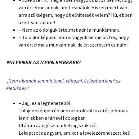
van értelme annak, amit csinálok. Hiszen miért van
arra szükségem, hogy ők elhitessék velem? Hú, ebben
azért van valami!
– Nem az ő dolguk értelmet adni a munkámnak.
– Tulajdonképpen nem is vagyok benne biztos, hogy
van értelme a munkámnak, de én szeretem csinálni.
MILYENEK AZ ILYEN EMBEREK?
„
Nem akarnak semmit tenni, változni, és jobban lenni az
életükben.”
– Jajj, ez a legnehezebb!
Tulajdonképpen én nem akarok változni és jobbnak
lenni ebben a hírlevél dologban.
Utálom az egész marketing szakmát.
Lekapcsol az agyam, amikor a levelezőrendszert kell