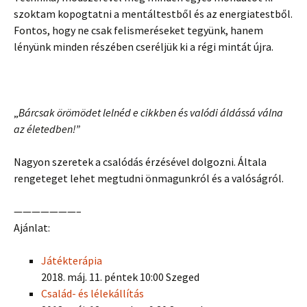
szoktam kopogtatni a mentáltestből és az energiatestből.
Fontos, hogy ne csak felismeréseket tegyünk, hanem
lényünk minden részében cseréljük ki a régi mintát újra.
„
Bárcsak örömödet lelnéd e cikkben és valódi áldássá válna
az életedben!”
Nagyon szeretek a csalódás érzésével dolgozni. Általa
rengeteget lehet megtudni önmagunkról és a valóságról.
———————–
Ajánlat:
Játékterápia
2018. máj. 11. péntek 10:00 Szeged
Család- és lélekállítás