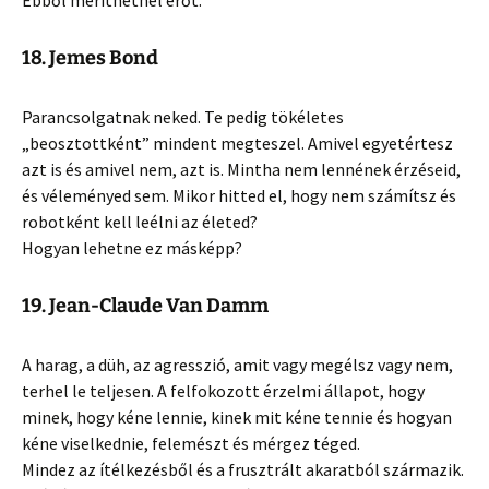
Ebből meríthetnél erőt.
18. Jemes Bond
Parancsolgatnak neked. Te pedig tökéletes
„beosztottként” mindent megteszel. Amivel egyetértesz
azt is és amivel nem, azt is. Mintha nem lennének érzéseid,
és véleményed sem. Mikor hitted el, hogy nem számítsz és
robotként kell leélni az életed?
Hogyan lehetne ez másképp?
19. Jean-Claude Van Damm
A harag, a düh, az agresszió, amit vagy megélsz vagy nem,
terhel le teljesen. A felfokozott érzelmi állapot, hogy
minek, hogy kéne lennie, kinek mit kéne tennie és hogyan
kéne viselkednie, felemészt és mérgez téged.
Mindez az ítélkezésből és a frusztrált akaratból származik.