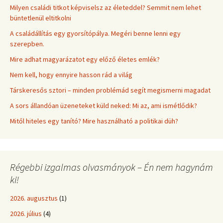
Milyen családi titkot képviselsz az életeddel? Semmit nem lehet
büntetlenül eltitkolni
A családállítás egy gyorsítópálya. Megéri benne lenni egy
szerepben.
Mire adhat magyarázatot egy előző életes emlék?
Nem kell, hogy ennyire hasson rád a világ
Társkeresős sztori – minden problémád segít megismerni magadat
A sors állandóan üzeneteket küld neked: Mi az, ami ismétlődik?
Mitől hiteles egy tanító? Mire használható a politikai düh?
Régebbi izgalmas olvasmányok – Én nem hagynám
ki!
2026. augusztus
(1)
2026. július
(4)