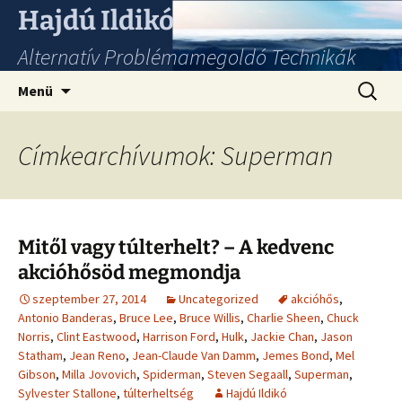
Hajdú Ildikó
Alternatív Problémamegoldó Technikák
Ugrás
Keresés
Menü
a
tartalomhoz
Címkearchívumok: Superman
Mitől vagy túlterhelt? – A kedvenc
akcióhősöd megmondja
szeptember 27, 2014
Uncategorized
akcióhős
,
Antonio Banderas
,
Bruce Lee
,
Bruce Willis
,
Charlie Sheen
,
Chuck
Norris
,
Clint Eastwood
,
Harrison Ford
,
Hulk
,
Jackie Chan
,
Jason
Statham
,
Jean Reno
,
Jean-Claude Van Damm
,
Jemes Bond
,
Mel
Gibson
,
Milla Jovovich
,
Spiderman
,
Steven Segaall
,
Superman
,
Sylvester Stallone
,
túlterheltség
Hajdú Ildikó