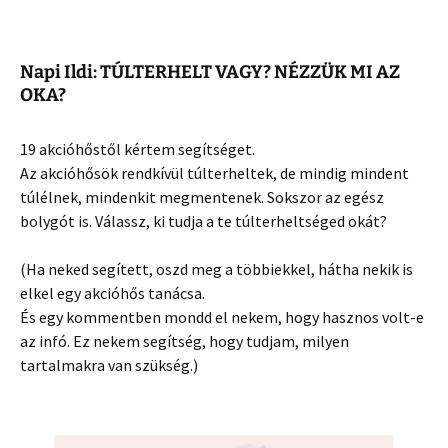
Napi Ildi: TÚLTERHELT VAGY? NÉZZÜK MI AZ
OKA?
19 akcióhőstől kértem segítséget.
Az akcióhősök rendkívül túlterheltek, de mindig mindent
túlélnek, mindenkit megmentenek. Sokszor az egész
bolygót is. Válassz, ki tudja a te túlterheltséged
okát?
(Ha neked segített, oszd meg a többiekkel, hátha nekik is
elkel egy akcióhős tanácsa.
És egy kommentben mondd el nekem, hogy hasznos volt-e
az infó. Ez nekem segítség, hogy tudjam, milyen
tartalmakra van szükség.)