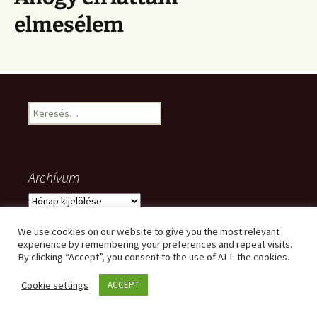
elmesélem
Keresés:
Archívum
Archívum
We use cookies on our website to give you the most relevant
experience by remembering your preferences and repeat visits.
By clicking “Accept”, you consent to the use of ALL the cookies.
Meta
Cookie settings
ACCEPT
Bejelentkezés
Bejegyzések hírcsatorna