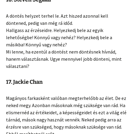
A döntés helyzet terhel le. Azt hiszed azonnal kell
döntened, pedig van még rá időd.
Hallgass az érzéseidre. Helyezkedj bele az egyik
lehetőségbe! Könnyű vagy nehéz? Helyezkedj bele a
másikba! Könnyű vagy nehéz?
Mi lenne, ha ezentúl a döntést nem döntésnek hívnád,
hanem választásnak. Ugye mennyivel jobb dönteni, mint
választani?
17. Jackie Chan
Magányos farkasként valóban megterhelőbb az élet. De ez
neked megy. Azonban másoknak még szüksége van rád. Ha
elismernéd az értékeidet, a képességeidet és ezt a világ elé
tárnád, mások nagy hasznát vennék. Neked pedig arra az
érzésre van szükséged, hogy másoknak szüksége van rád.