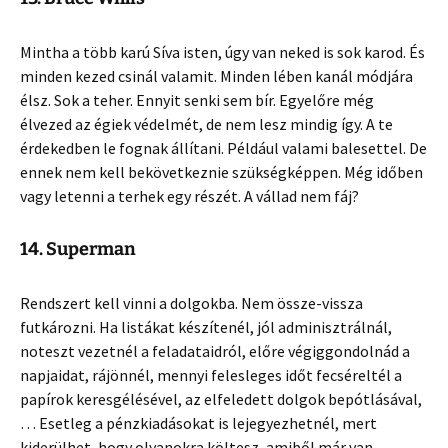
Mintha a több karú Síva isten, úgy van neked is sok karod. És
minden kezed csinál valamit. Minden lében kanál módjára
élsz. Sok a teher. Ennyit senki sem bír. Egyelőre még
élvezed az égiek védelmét, de nem lesz mindig így. A te
érdekedben le fognak állítani. Például valami balesettel. De
ennek nem kell bekövetkeznie szükségképpen. Még időben
vagy letenni a terhek egy részét. A vállad nem fáj?
14. Superman
Rendszert kell vinni a dolgokba. Nem össze-vissza
futkározni. Ha listákat készítenél, jól adminisztrálnál,
noteszt vezetnél a feladataidról, előre végiggondolnád a
napjaidat, rájönnél, mennyi felesleges időt fecséreltél a
papírok keresgélésével, az elfeledett dolgok bepótlásával,
… Esetleg a pénzkiadásokat is lejegyezhetnél, mert
kiderülhet, hogy olyanokra költesz, amiből már van