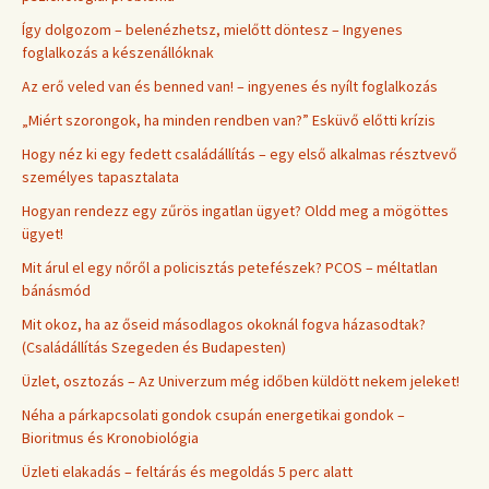
Így dolgozom – belenézhetsz, mielőtt döntesz – Ingyenes
foglalkozás a készenállóknak
Az erő veled van és benned van! – ingyenes és nyílt foglalkozás
„Miért szorongok, ha minden rendben van?” Esküvő előtti krízis
Hogy néz ki egy fedett családállítás – egy első alkalmas résztvevő
személyes tapasztalata
Hogyan rendezz egy zűrös ingatlan ügyet? Oldd meg a mögöttes
ügyet!
Mit árul el egy nőről a policisztás petefészek? PCOS – méltatlan
bánásmód
Mit okoz, ha az őseid másodlagos okoknál fogva házasodtak?
(Családállítás Szegeden és Budapesten)
Üzlet, osztozás – Az Univerzum még időben küldött nekem jeleket!
Néha a párkapcsolati gondok csupán energetikai gondok –
Bioritmus és Kronobiológia
Üzleti elakadás – feltárás és megoldás 5 perc alatt