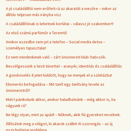
A jó családállító nem erőlteti rá az akaratát a mezőre – mikor az
állítás teljesen más irányba visz
A családállítónak is lehetnek korlátai – válassz jó szakembert!
Az első számú parfümőr a Teremtő
Amikor eszedbe sem jut a telefon – Social media detox –
személyes tapasztalat
Ez nem mindenkinek való – zárt önismereti klub: habcsók.
Beszélgessünk a testi tünettel – aranyér, identitás és családállítás
A gondviselés 8 jelet küldött, hogy ne menjek el a színházba!
Elismerés befogadása – Mit tanít egy tanítvány levele az
önismeretről?
Miért pánikolunk akkor, amikor haladhatnánk – még akkor is, ha
vágyunk rá?
Ne légy olyan, mint az apád! – Nőknek, akik fiú gyereket nevelnek.
Állítsátok meg a világot, ki akarok szállni! AI szorongás – az új
pszichológiai probléma