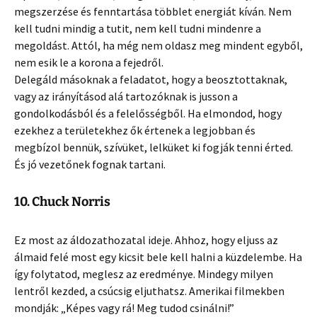
megszerzése és fenntartása többlet energiát kíván. Nem
kell tudni mindig a tutit, nem kell tudni mindenre a
megoldást. Attól, ha még nem oldasz meg mindent egyből,
nem esik le a korona a fejedről.
Delegáld másoknak a feladatot, hogy a beosztottaknak,
vagy az irányításod alá tartozóknak is jusson a
gondolkodásból és a felelősségből. Ha elmondod, hogy
ezekhez a területekhez ők értenek a legjobban és
megbízol bennük, szívüket, lelküket ki fogják tenni érted.
És jó vezetőnek fognak tartani.
10. Chuck Norris
Ez most az áldozathozatal ideje. Ahhoz, hogy eljuss az
álmaid felé most egy kicsit bele kell halni a küzdelembe. Ha
így folytatod, meglesz az eredménye. Mindegy milyen
lentről kezded, a csúcsig eljuthatsz. Amerikai filmekben
mondják: „Képes vagy rá! Meg tudod csinálni!”