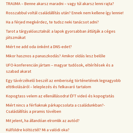
TRAUMA – Benne akarsz maradni – vagy túl akarsz lenni rajta?
Rosszabbul voltál családállítás után? Ennek nem kellene így lennie!
Ha a férjed megkérdez, te tudsz neki tanácsot adni?
Tarot a tárgyalóasztalnál: a lapok gyorsabban átlátják a céges
játszmákat
Miért ne add oda önként a DNS-edet?
Mikor hasznos a panaszkodás? Amikor oldás lesz belőle
UFO-konferencián jártam – magyar tudósok, eltérítések és a
szabad akarat
Egy távérzékelő beszél az emberiség történetének legnagyobb
eltitkolásáról – leleplezés és felkavaró tartalom
Kopogtass velem az ellenállásodra! ÉFT videó és kopogtatás
Miért nincs a férfiaknak párkapcsolata a családunkban?-
Családállítás a piramis tövében
Mit jelent, ha állandóan elromlik az autód?
Külföldre költöztél? Mi a valódi oka?