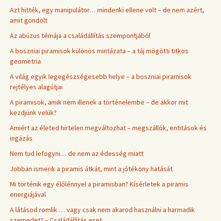
Azt hitték, egy manipulátor… mindenki ellene volt – de nem azért,
amit gondolt
Az abúzus témája a családállítás szempontjából
A boszniai piramisok különös mintázata – a táj mögötti titkos
geometria
A világ egyik legegészségesebb helye – a boszniai piramisok
rejtélyes alagútjai
A piramisok, amik nem illenek a történelembe – de akkor mit
kezdjünk velük?
Amiért az életed hirtelen megváltozhat – megszállók, entitások és
ingázás
Nem tud lefogyni… de nem az édesség miatt
Jobban ismerik a piramis átkát, mint a jótékony hatását
Mi történik egy élőlénnyel a piramisban? Kísérletek a piramis
energiájával
A látásod romlik … vagy csak nem akarod használni a harmadik
szemedet? – Családállítás eset