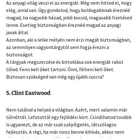
Az anyagi világ veszi el az energiát. Még nem hitted el, hogy
elég, amid van. Úgy gondolod, hogy boldogabbnak éreznéd
magad, ha nagyobb házad, jobb kocsid, magasabb fizetésed
lenne. Esetleg biztonságban éreznéd magad az anyagi
javak által.
Azonban, aki a lelke mélyén nem érzi magát biztonságban,
az semmilyen vagyontárgytól sem fogja érezni a
biztonságot.
A tárgyak megszerzése és birtoklása sok energiát rabol
tőled. Fenn kell őket tartani. Óvni, félteni kell őket.
Biztosan szükséged van még egy újabb cuccra?
5. Clint Eastwood
Nem találod a helyed a világban. Azért, mert valamin már
túlnőttél. Lefutottál egy fejlődési kört. Csinálhatod tovább
is ugyanezt, de az már csak szépítgetés, látszólagos
fejlesztés. A régi, ha már nincs benne kihívás, akkor nem