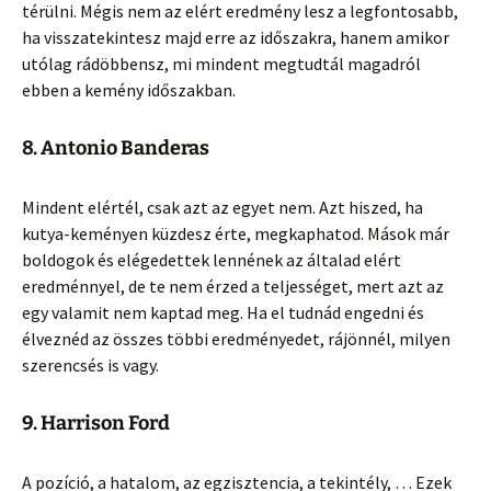
térülni. Mégis nem az elért eredmény lesz a legfontosabb,
ha visszatekintesz majd erre az időszakra, hanem amikor
utólag rádöbbensz, mi mindent megtudtál magadról
ebben a kemény időszakban.
8. Antonio Banderas
Mindent elértél, csak azt az egyet nem. Azt hiszed, ha
kutya-keményen küzdesz érte, megkaphatod. Mások már
boldogok és elégedettek lennének az általad elért
eredménnyel, de te nem érzed a teljességet, mert azt az
egy valamit nem kaptad meg. Ha el tudnád engedni és
élveznéd az összes többi eredményedet, rájönnél, milyen
szerencsés is vagy.
9. Harrison Ford
A pozíció, a hatalom, az egzisztencia, a tekintély, … Ezek