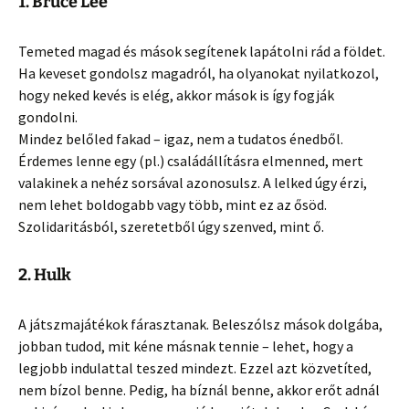
1. Bruce Lee
Temeted magad és mások segítenek lapátolni rád a földet.
Ha keveset gondolsz magadról, ha olyanokat nyilatkozol,
hogy neked kevés is elég, akkor mások is így fogják
gondolni.
Mindez belőled fakad – igaz, nem a tudatos énedből.
Érdemes lenne egy (pl.) családállításra elmenned, mert
valakinek a nehéz sorsával azonosulsz. A lelked úgy érzi,
nem lehet boldogabb vagy több, mint ez az ősöd.
Szolidaritásból, szeretetből úgy szenved, mint ő.
2. Hulk
A játszmajátékok fárasztanak. Beleszólsz mások dolgába,
jobban tudod, mit kéne másnak tennie – lehet, hogy a
legjobb indulattal teszed mindezt. Ezzel azt közvetíted,
nem bízol benne. Pedig, ha bíznál benne, akkor erőt adnál