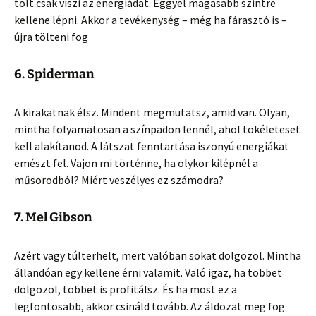
tölt csak viszi az energiádat. Eggyel magasabb szintre
kellene lépni. Akkor a tevékenység – még ha fárasztó is –
újra tölteni fog
6. Spiderman
A kirakatnak élsz. Mindent megmutatsz, amid van. Olyan,
mintha folyamatosan a színpadon lennél, ahol tökéleteset
kell alakítanod. A látszat fenntartása iszonyú energiákat
emészt fel. Vajon mi történne, ha olykor kilépnél a
műsorodból? Miért veszélyes ez számodra?
7. Mel Gibson
Azért vagy túlterhelt, mert valóban sokat dolgozol. Mintha
állandóan egy kellene érni valamit. Való igaz, ha többet
dolgozol, többet is profitálsz. És ha most ez a
legfontosabb, akkor csináld tovább. Az áldozat meg fog