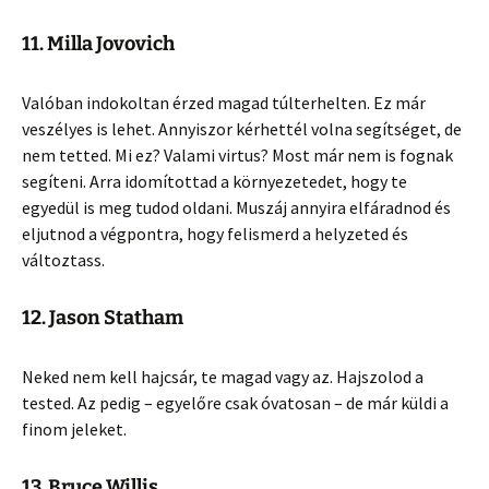
11. Milla Jovovich
Valóban indokoltan érzed magad túlterhelten. Ez már
veszélyes is lehet. Annyiszor kérhettél volna segítséget, de
nem tetted. Mi ez? Valami virtus? Most már nem is fognak
segíteni. Arra idomítottad a környezetedet, hogy te
egyedül is meg tudod oldani. Muszáj annyira elfáradnod és
eljutnod a végpontra, hogy felismerd a helyzeted és
változtass.
12. Jason Statham
Neked nem kell hajcsár, te magad vagy az. Hajszolod a
tested. Az pedig – egyelőre csak óvatosan – de már küldi a
finom jeleket.
13. Bruce Willis