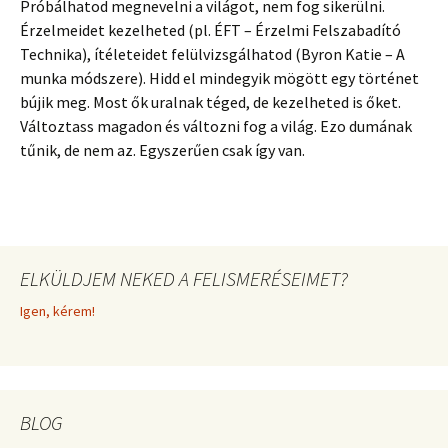
Próbálhatod megnevelni a világot, nem fog sikerülni.
Érzelmeidet kezelheted (pl. ÉFT – Érzelmi Felszabadító
Technika), ítéleteidet felülvizsgálhatod (Byron Katie – A
munka módszere). Hidd el mindegyik mögött egy történet
bújik meg. Most ők uralnak téged, de kezelheted is őket.
Változtass magadon és változni fog a világ. Ezo dumának
tűnik, de nem az. Egyszerűen csak így van.
ELKÜLDJEM NEKED A FELISMERÉSEIMET?
Igen, kérem!
BLOG