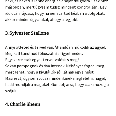
neki, és neked is lenne energiád a saját dolgodra. Csak bízz
másokban, mert úgysem tudsz mindent kontrollálni. Egy
idő után rájössz, hogy ha nem tartod kézben a dolgokat,
akkor minden úgy alakul, ahogy a legjobb.
3. Sylvester Stallone
Annyi ötleted és terved van. Állandóan működik az agyad.
Meg kell tanulnod fókuszálni a figyelmedet.
Egyszerre csak egyet tervet valósíts meg!
Sokan pampognak és óva intenek. Néhányat fogadj meg,
mert lehet, hogy a kívülállók jól látnak egy s mást.
Másrészt, úgy sem tudsz mindenkinek megfelelni, hagyd,
hadd mondják a magukét. Gondolj arra, hogy csak mozog a
szájuk.
4. Charlie Sheen