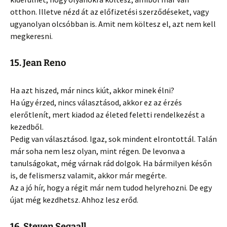
otthon. Illetve nézd át az előfizetési szerződéseket, vagy
ugyanolyan olcsóbban is. Amit nem költesz el, azt nem kell
megkeresni.
15. Jean Reno
Ha azt hiszed, már nincs kiút, akkor minek élni?
Ha úgy érzed, nincs választásod, akkor ez az érzés
elerőtlenít, mert kiadod az életed feletti rendelkezést a
kezedből.
Pedig van választásod. Igaz, sok mindent elrontottál. Talán
már soha nem lesz olyan, mint régen. De levonva a
tanulságokat, még várnak rád dolgok. Ha bármilyen későn
is, de felismersz valamit, akkor már megérte.
Az a jó hír, hogy a régit már nem tudod helyrehozni. De egy
újat még kezdhetsz. Ahhoz lesz erőd.
16. Steven Segaall