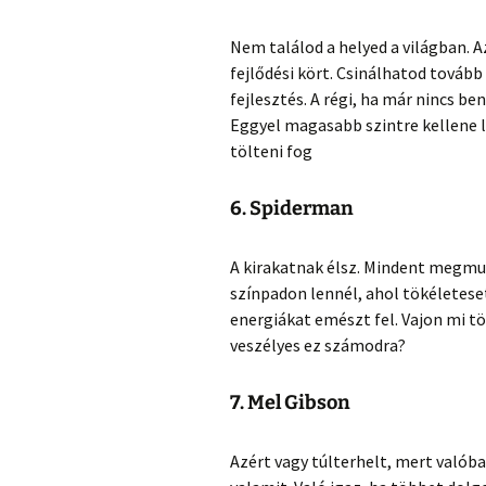
Nem találod a helyed a világban. A
fejlődési kört. Csinálhatod tovább
fejlesztés. A régi, ha már nincs be
Eggyel magasabb szintre kellene lé
tölteni fog
6. Spiderman
A kirakatnak élsz. Mindent megmu
színpadon lennél, ahol tökéleteset
energiákat emészt fel. Vajon mi t
veszélyes ez számodra?
7. Mel Gibson
Azért vagy túlterhelt, mert valóba