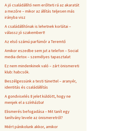
A jó családállító nem erőlteti rá az akaratát
a mezőre – mikor az állítás teljesen más
irányba visz
A családállítónak is lehetnek korlátai –
válassz jó szakembert!
Az első számú parfümőr a Teremtő
Amikor eszedbe sem jut a telefon – Social
media detox – személyes tapasztalat
Ez nem mindenkinek való – zárt önismereti
klub: habcsók.
Beszélgessünk a testi tünettel – aranyér,
identitás és családállítás
A gondviselés 8 jelet küldött, hogy ne
menjek el a színházba!
Elismerés befogadása – Mit tanít egy
tanítvány levele az önismeretről?
Miért pánikolunk akkor, amikor