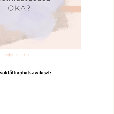
söktől kaphatsz választ: