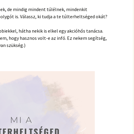
hanganyagok – régebbi
foglalkozások
tek, de mindig mindent túlélnek, mindenkit
gót is. Válassz, ki tudja a te túlterheltséged
okát?
biekkel, hátha nekik is elkel egy akcióhős tanácsa.
, hogy hasznos volt-e az infó. Ez nekem segítség,
an szükség.)