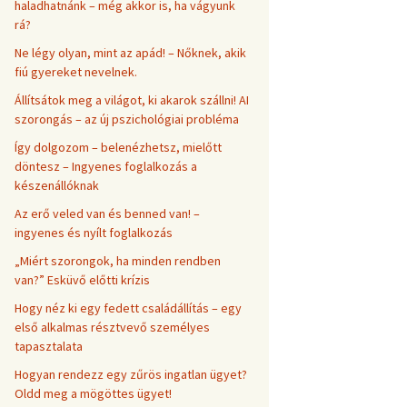
haladhatnánk – még akkor is, ha vágyunk
rá?
Ne légy olyan, mint az apád! – Nőknek, akik
fiú gyereket nevelnek.
Állítsátok meg a világot, ki akarok szállni! AI
szorongás – az új pszichológiai probléma
Így dolgozom – belenézhetsz, mielőtt
döntesz – Ingyenes foglalkozás a
készenállóknak
Az erő veled van és benned van! –
ingyenes és nyílt foglalkozás
„Miért szorongok, ha minden rendben
van?” Esküvő előtti krízis
Hogy néz ki egy fedett családállítás – egy
első alkalmas résztvevő személyes
tapasztalata
Hogyan rendezz egy zűrös ingatlan ügyet?
Oldd meg a mögöttes ügyet!