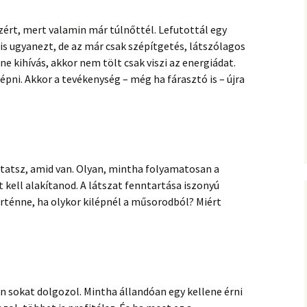
zért, mert valamin már túlnőttél. Lefutottál egy
 is ugyanezt, de az már csak szépítgetés, látszólagos
nne kihívás, akkor nem tölt csak viszi az energiádat.
pni. Akkor a tevékenység – még ha fárasztó is – újra
tatsz, amid van. Olyan, mintha folyamatosan a
 kell alakítanod. A látszat fenntartása iszonyú
örténne, ha olykor kilépnél a műsorodból? Miért
n sokat dolgozol. Mintha állandóan egy kellene érni