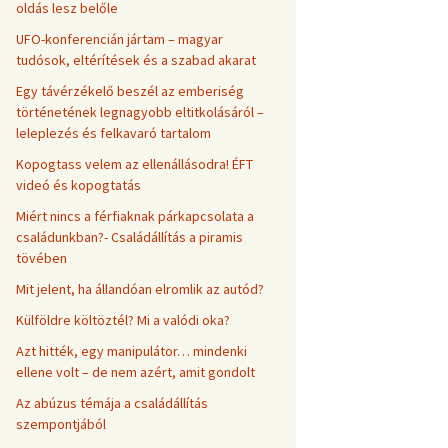
oldás lesz belőle
UFO-konferencián jártam – magyar
tudósok, eltérítések és a szabad akarat
Egy távérzékelő beszél az emberiség
történetének legnagyobb eltitkolásáról –
leleplezés és felkavaró tartalom
Kopogtass velem az ellenállásodra! ÉFT
videó és kopogtatás
Miért nincs a férfiaknak párkapcsolata a
családunkban?- Családállítás a piramis
tövében
Mit jelent, ha állandóan elromlik az autód?
Külföldre költöztél? Mi a valódi oka?
Azt hitték, egy manipulátor… mindenki
ellene volt – de nem azért, amit gondolt
Az abúzus témája a családállítás
szempontjából