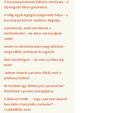
A boszniai piramisok különös mintázata – a
táj mögötti titkos geometria
A világ egyik legegészségesebb helye – a
boszniai piramisok rejtélyes alagútjai
A piramisok, amik nem illenek a
történelembe – de akkor mit kezdjünk
velük?
Amiért az életed hirtelen megváltozhat –
megszállók, entitások és ingázás
Nem tud lefogyni… de nem az édesség
miatt
Jobban ismerik a piramis átkát, mint a
jótékony hatását
Mi történik egy élőlénnyel a piramisban?
Kísérletek a piramis energiájával
A látásod romlik … vagy csak nem akarod
használni a harmadik szemedet? –
Családállítás eset