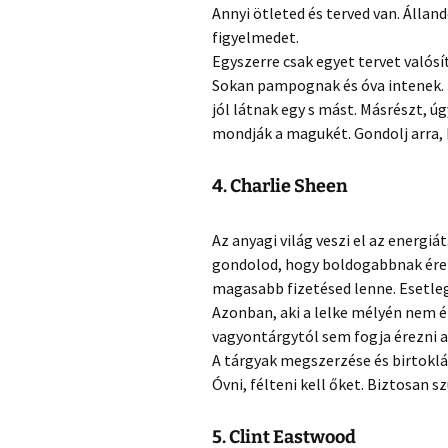
Annyi ötleted és terved van. Állan
figyelmedet.
Egyszerre csak egyet tervet valósí
Sokan pampognak és óva intenek. 
jól látnak egy s mást. Másrészt, 
mondják a magukét. Gondolj arra, 
4. Charlie Sheen
Az anyagi világ veszi el az energiá
gondolod, hogy boldogabbnak érez
magasabb fizetésed lenne. Esetleg
Azonban, aki a lelke mélyén nem 
vagyontárgytól sem fogja érezni a
A tárgyak megszerzése és birtoklás
Óvni, félteni kell őket. Biztosan 
5. Clint Eastwood