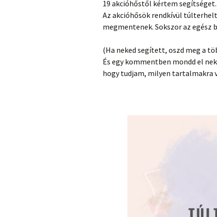
19 akcióhőstől kértem segítséget.
Az akcióhősök rendkívül túlterhel
megmentenek. Sokszor az egész boly
(Ha neked segített, oszd meg a töb
És egy kommentben mondd el nekem
hogy tudjam, milyen tartalmakra v