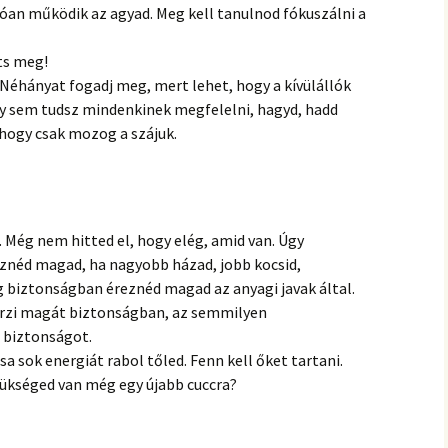
dóan működik az agyad. Meg kell tanulnod fókuszálni a
ts meg!
Néhányat fogadj meg, mert lehet, hogy a kívülállók
úgy sem tudsz mindenkinek megfelelni, hagyd, hadd
hogy csak mozog a szájuk.
t. Még nem hitted el, hogy elég, amid van. Úgy
néd magad, ha nagyobb házad, jobb kocsid,
 biztonságban éreznéd magad az anyagi javak által.
érzi magát biztonságban, az semmilyen
 biztonságot.
a sok energiát rabol tőled. Fenn kell őket tartani.
szükséged van még egy újabb cuccra?