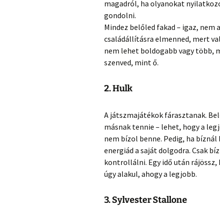
magadról, ha olyanokat nyilatkozol
gondolni.
Mindez belőled fakad – igaz, nem a
családállításra elmenned, mert val
nem lehet boldogabb vagy több, mi
szenved, mint ő.
2. Hulk
A játszmajátékok fárasztanak. Be
másnak tennie – lehet, hogy a legj
nem bízol benne. Pedig, ha bíznál 
energiád a saját dolgodra. Csak 
kontrollálni. Egy idő után rájöss
úgy alakul, ahogy a legjobb.
3. Sylvester Stallone