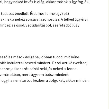
, hogy neked kevés is elég, akkor mások is így fogják
 tudatos énedből. Érdemes lenne egy (pl.)
akinek a nehéz sorsával azonosulsz. A lelked úgy érzi,
nt ez az ősöd. Szolidaritásból, szeretetből úgy
leszólsz mások dolgába, jobban tudod, mit kéne
obb indulattal teszed mindezt. Ezzel azt közvetíted,
benne, akkor erőt adnál neki, és neked is lenne
bízz másokban, mert úgysem tudsz mindent
z, hogy ha nem tartod kézben a dolgokat, akkor minden