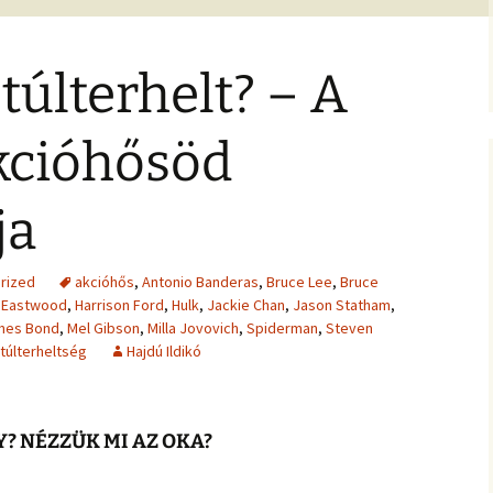
jesztő
ítás –
felismeréseimet és
MIRE RÁJÖTTEM 5.
Ítélkezőlap – segédlet a
eseteimet?
ÉFT esetek 4.
)
VETÍTÉS –
módszerhez
Ingás Lélekállítás
ával –
M
tanfolyam
túlterhelt? – A
Általános Szerződési
ÉFT esetek –
Feltételek
tanítványoktól
ALKOZÁS
élelem,
kcióhősöd
K
 harag
Vegyes esetek
 elemzés
e
Alternatív megoldások
ja
ia –
Kronobiológiai
problémákra
iológia
számolóprogram
k
Kronobiológiai esetek
E – 4
rized
akcióhős
,
Antonio Banderas
,
Bruce Lee
,
Bruce
ANFOLYAM
t Eastwood
,
Harrison Ford
,
Hulk
,
Jackie Chan
,
Jason Statham
,
FASTER EFT esetek
mes Bond
,
Mel Gibson
,
Milla Jovovich
,
Spiderman
,
Steven
s
 tudatszintek
Ügyfelek meséi
túlterheltség
Hajdú Ildikó
GYEREKBAJOK
A saját mesém
ÍTÁST!
GY? NÉZZÜK MI AZ OKA?
Megvásárolható