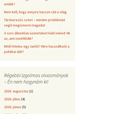
emlék?
Nem kell, hogy ennyire hasson rád a világ
Társkeresős sztori – minden problémád
segít megismerni magadat
A sors állandóan üzeneteket küld neked: Mi
az, ami ismétlődik?
Mitől hiteles egy tanító? Mire használható a
politikai düh?
Régebbi izgalmas olvasmányok
– Én nem hagynám ki!
2026. augusztus
(1)
2026. július
(4)
2026. június
(5)