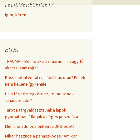
FELISMERÉSEIMET?
frekvenciákkal
Korlátozó hiedelmek a
testsúly, elhízás, evés, …
Igen, kérem!
AZ ÉLET DOLGAI
témakörében
RÖVIDEN
BLOG
TRAUMA – Benne akarsz maradni – vagy túl
akarsz lenni rajta?
Rosszabbul voltál családállítás után? Ennek
nem kellene így lennie!
Ha a férjed megkérdez, te tudsz neki
tanácsot adni?
Tarot a tárgyalóasztalnál: a lapok
gyorsabban átlátják a céges játszmákat
Miért ne add oda önként a DNS-edet?
Mikor hasznos a panaszkodás? Amikor