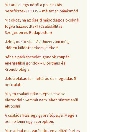
Mit árul el egy nőről a policisztás
petefészek? PCOS – méltatlan bánásmód
Mit okoz, ha az őseid másodlagos okoknál
fogva házasodtak? (Családállítás
Szegeden és Budapesten)
Üzlet, osztozás – Az Univerzum még
időben küldött nekem jeleket!
Néha a párkapcsolati gondok csupán
energetikai gondok – Bioritmus és
Kronobiológia
Üzleti elakadás – feltárás és megoldás 5
perc alatt
Milyen családi titkot képviselsz az
életeddel? Semmit nem lehet büntetlenül
eltitkolni
A családállítás egy gyorsítópálya. Megéri
benne lenni egy szerepben.
Mire adhat magyarázatot egy előző életes