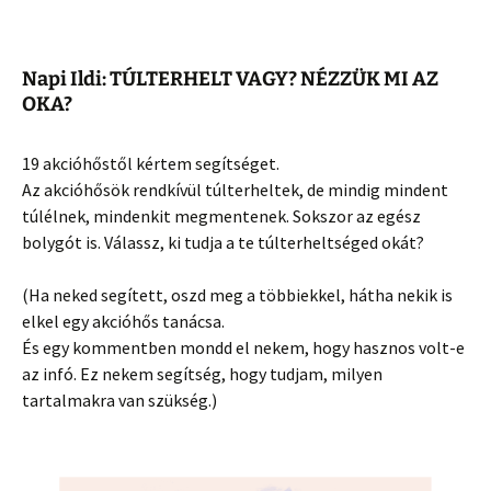
Napi Ildi: TÚLTERHELT VAGY? NÉZZÜK MI AZ
OKA?
19 akcióhőstől kértem segítséget.
Az akcióhősök rendkívül túlterheltek, de mindig mindent
túlélnek, mindenkit megmentenek. Sokszor az egész
bolygót is. Válassz, ki tudja a te túlterheltséged
okát?
(Ha neked segített, oszd meg a többiekkel, hátha nekik is
elkel egy akcióhős tanácsa.
És egy kommentben mondd el nekem, hogy hasznos volt-e
az infó. Ez nekem segítség, hogy tudjam, milyen
tartalmakra van szükség.)