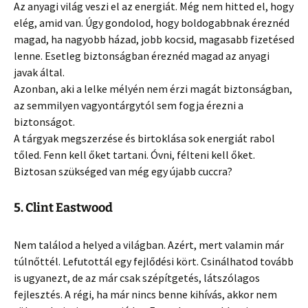
Az anyagi világ veszi el az energiát. Még nem hitted el, hogy
elég, amid van. Úgy gondolod, hogy boldogabbnak éreznéd
magad, ha nagyobb házad, jobb kocsid, magasabb fizetésed
lenne. Esetleg biztonságban éreznéd magad az anyagi
javak által.
Azonban, aki a lelke mélyén nem érzi magát biztonságban,
az semmilyen vagyontárgytól sem fogja érezni a
biztonságot.
A tárgyak megszerzése és birtoklása sok energiát rabol
tőled. Fenn kell őket tartani. Óvni, félteni kell őket.
Biztosan szükséged van még egy újabb cuccra?
5. Clint Eastwood
Nem találod a helyed a világban. Azért, mert valamin már
túlnőttél. Lefutottál egy fejlődési kört. Csinálhatod tovább
is ugyanezt, de az már csak szépítgetés, látszólagos
fejlesztés. A régi, ha már nincs benne kihívás, akkor nem