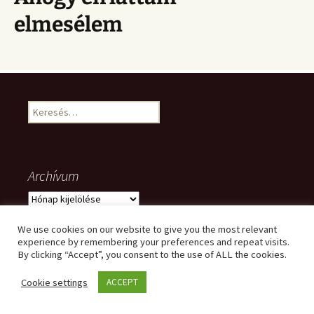
elmesélem
Keresés:
Archívum
Archívum
We use cookies on our website to give you the most relevant
experience by remembering your preferences and repeat visits.
By clicking “Accept”, you consent to the use of ALL the cookies.
Meta
Cookie settings
ACCEPT
Bejelentkezés
Bejegyzések hírcsatorna