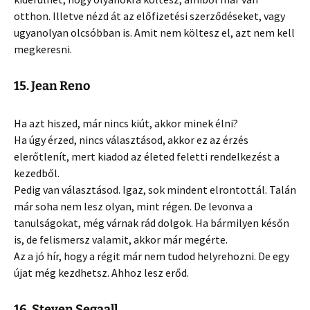
otthon. Illetve nézd át az előfizetési szerződéseket, vagy
ugyanolyan olcsóbban is. Amit nem költesz el, azt nem kell
megkeresni.
15. Jean Reno
Ha azt hiszed, már nincs kiút, akkor minek élni?
Ha úgy érzed, nincs választásod, akkor ez az érzés
elerőtlenít, mert kiadod az életed feletti rendelkezést a
kezedből.
Pedig van választásod. Igaz, sok mindent elrontottál. Talán
már soha nem lesz olyan, mint régen. De levonva a
tanulságokat, még várnak rád dolgok. Ha bármilyen későn
is, de felismersz valamit, akkor már megérte.
Az a jó hír, hogy a régit már nem tudod helyrehozni. De egy
újat még kezdhetsz. Ahhoz lesz erőd.
16. Steven Segaall