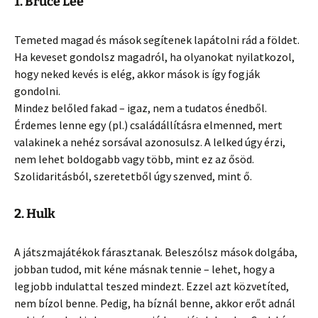
1. Bruce Lee
Temeted magad és mások segítenek lapátolni rád a földet.
Ha keveset gondolsz magadról, ha olyanokat nyilatkozol,
hogy neked kevés is elég, akkor mások is így fogják
gondolni.
Mindez belőled fakad – igaz, nem a tudatos énedből.
Érdemes lenne egy (pl.) családállításra elmenned, mert
valakinek a nehéz sorsával azonosulsz. A lelked úgy érzi,
nem lehet boldogabb vagy több, mint ez az ősöd.
Szolidaritásból, szeretetből úgy szenved, mint ő.
2. Hulk
A játszmajátékok fárasztanak. Beleszólsz mások dolgába,
jobban tudod, mit kéne másnak tennie – lehet, hogy a
legjobb indulattal teszed mindezt. Ezzel azt közvetíted,
nem bízol benne. Pedig, ha bíznál benne, akkor erőt adnál