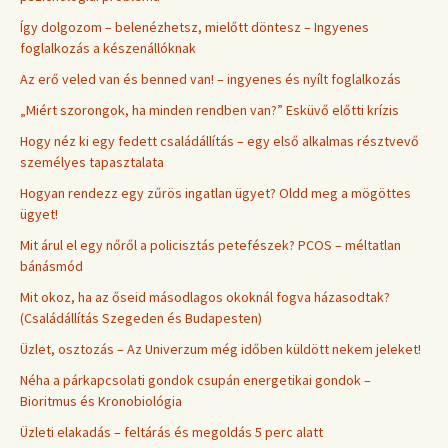
Így dolgozom – belenézhetsz, mielőtt döntesz – Ingyenes
foglalkozás a készenállóknak
Az erő veled van és benned van! – ingyenes és nyílt foglalkozás
„Miért szorongok, ha minden rendben van?” Esküvő előtti krízis
Hogy néz ki egy fedett családállítás – egy első alkalmas résztvevő
személyes tapasztalata
Hogyan rendezz egy zűrös ingatlan ügyet? Oldd meg a mögöttes
ügyet!
Mit árul el egy nőről a policisztás petefészek? PCOS – méltatlan
bánásmód
Mit okoz, ha az őseid másodlagos okoknál fogva házasodtak?
(Családállítás Szegeden és Budapesten)
Üzlet, osztozás – Az Univerzum még időben küldött nekem jeleket!
Néha a párkapcsolati gondok csupán energetikai gondok –
Bioritmus és Kronobiológia
Üzleti elakadás – feltárás és megoldás 5 perc alatt