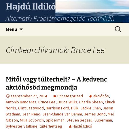
Hajdú Ildikó
Alternatív Problémamegoldó Technikák
Ugrás
Keresés
Menü
a
tartalomhoz
Címkearchívumok: Bruce Lee
Mitől vagy túlterhelt? – A kedvenc
akcióhősöd megmondja
szeptember 27, 2014
Uncategorized
akcióhős
,
Antonio Banderas
,
Bruce Lee
,
Bruce Willis
,
Charlie Sheen
,
Chuck
Norris
,
Clint Eastwood
,
Harrison Ford
,
Hulk
,
Jackie Chan
,
Jason
Statham
,
Jean Reno
,
Jean-Claude Van Damm
,
Jemes Bond
,
Mel
Gibson
,
Milla Jovovich
,
Spiderman
,
Steven Segaall
,
Superman
,
Sylvester Stallone
,
túlterheltség
Hajdú Ildikó