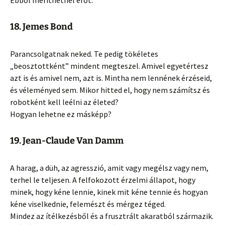
Ebből meríthetnél erőt.
18. Jemes Bond
Parancsolgatnak neked. Te pedig tökéletes
„beosztottként” mindent megteszel. Amivel egyetértesz
azt is és amivel nem, azt is. Mintha nem lennének érzéseid,
és véleményed sem. Mikor hitted el, hogy nem számítsz és
robotként kell leélni az életed?
Hogyan lehetne ez másképp?
19. Jean-Claude Van Damm
A harag, a düh, az agresszió, amit vagy megélsz vagy nem,
terhel le teljesen. A felfokozott érzelmi állapot, hogy
minek, hogy kéne lennie, kinek mit kéne tennie és hogyan
kéne viselkednie, felemészt és mérgez téged.
Mindez az ítélkezésből és a frusztrált akaratból származik.