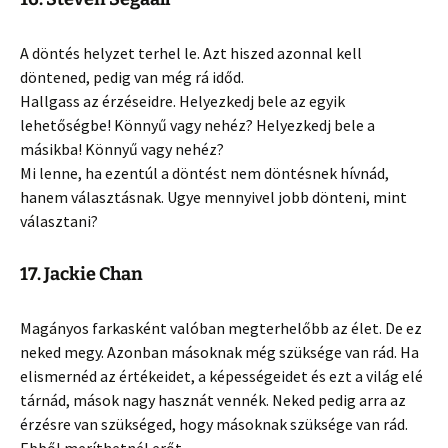
A döntés helyzet terhel le. Azt hiszed azonnal kell
döntened, pedig van még rá időd.
Hallgass az érzéseidre. Helyezkedj bele az egyik
lehetőségbe! Könnyű vagy nehéz? Helyezkedj bele a
másikba! Könnyű vagy nehéz?
Mi lenne, ha ezentúl a döntést nem döntésnek hívnád,
hanem választásnak. Ugye mennyivel jobb dönteni, mint
választani?
17. Jackie Chan
Magányos farkasként valóban megterhelőbb az élet. De ez
neked megy. Azonban másoknak még szüksége van rád. Ha
elismernéd az értékeidet, a képességeidet és ezt a világ elé
tárnád, mások nagy hasznát vennék. Neked pedig arra az
érzésre van szükséged, hogy másoknak szüksége van rád.