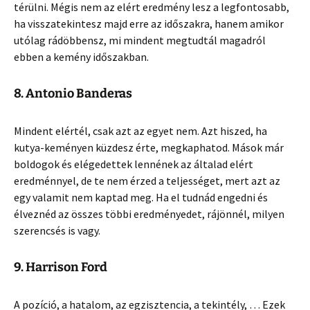
térülni. Mégis nem az elért eredmény lesz a legfontosabb,
ha visszatekintesz majd erre az időszakra, hanem amikor
utólag rádöbbensz, mi mindent megtudtál magadról
ebben a kemény időszakban.
8. Antonio Banderas
Mindent elértél, csak azt az egyet nem. Azt hiszed, ha
kutya-keményen küzdesz érte, megkaphatod. Mások már
boldogok és elégedettek lennének az általad elért
eredménnyel, de te nem érzed a teljességet, mert azt az
egy valamit nem kaptad meg. Ha el tudnád engedni és
élveznéd az összes többi eredményedet, rájönnél, milyen
szerencsés is vagy.
9. Harrison Ford
A pozíció, a hatalom, az egzisztencia, a tekintély, … Ezek