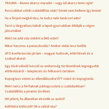
TRAUMA – Benne akarsz maradni – vagy túl akarsz lenni rajta?
Rosszabbul voltál családállítás után? Ennek nem kellene így lennie!
Ha a férjed megkérdez, te tudsz neki tanácsot adni?
Tarot a tárgyalóasztalnál: a lapok gyorsabban átlátják a céges
játszmákat
Miért ne add oda önként a DNS-edet?
Mikor hasznos a panaszkodás? Amikor oldás lesz belőle
UFO-konferencián jártam – magyar tudósok, eltérítések és a
szabad akarat
Egy távérzékelő beszél az emberiség történetének legnagyobb
eltitkolásáról – leleplezés és felkavaró tartalom
Kopogtass velem az ellenállásodra! ÉFT videó és kopogtatás
Miért nincs a férfiaknak párkapcsolata a családunkban?-
Családállítás a piramis tövében
Mit jelent, ha állandóan elromlik az autód?
Külföldre költöztél? Mi a valódi oka?