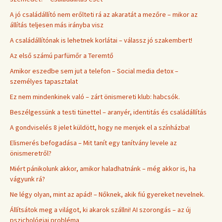
A jó családállító nem erőlteti rá az akaratát a mezőre – mikor az
állítás teljesen más irányba visz
A családállítónak is lehetnek korlátai – válassz jó szakembert!
Az első számú parfümőr a Teremtő
Amikor eszedbe sem jut a telefon – Social media detox –
személyes tapasztalat
Ez nem mindenkinek való – zárt önismereti klub: habcsók.
Beszélgessünk a testi tünettel – aranyér, identitás és családállítás
A gondviselés 8 jelet küldött, hogy ne menjek el a színházba!
Elismerés befogadása – Mit tanít egy tanítvány levele az
önismeretről?
Miért pánikolunk akkor, amikor haladhatnánk – még akkor is, ha
vágyunk rá?
Ne légy olyan, mint az apád! – Nőknek, akik fiú gyereket nevelnek.
Állítsátok meg a világot, ki akarok szállni! AI szorongás – az új
pszichológiai probléma