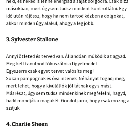
neki, és neked is lenne energiád a saját dolgodra. Csak bízz
másokban, mert úgysem tudsz mindent kontrollálni. Egy
idő után rájössz, hogy ha nem tartod kézben a dolgokat,
akkor minden úgy alakul, ahogy a legjobb.
3. Sylvester Stallone
Annyi ötleted és terved van. Állandóan működik az agyad.
Meg kell tanulnod fókuszálni a figyelmedet.
Egyszerre csak egyet tervet valósíts meg!
Sokan pampognak és óva intenek. Néhányat fogadj meg,
mert lehet, hogy a kívülállók jól látnak egy s mást.
Másrészt, úgy sem tudsz mindenkinek megfelelni, hagyd,
hadd mondják a magukét. Gondolj arra, hogy csak mozog a
szájuk.
4. Charlie Sheen