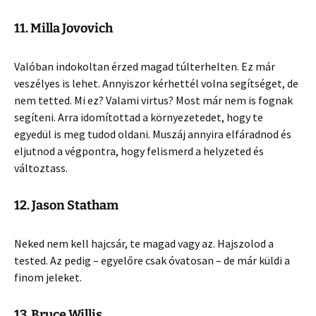
11. Milla Jovovich
Valóban indokoltan érzed magad túlterhelten. Ez már
veszélyes is lehet. Annyiszor kérhettél volna segítséget, de
nem tetted. Mi ez? Valami virtus? Most már nem is fognak
segíteni. Arra idomítottad a környezetedet, hogy te
egyedül is meg tudod oldani. Muszáj annyira elfáradnod és
eljutnod a végpontra, hogy felismerd a helyzeted és
változtass.
12. Jason Statham
Neked nem kell hajcsár, te magad vagy az. Hajszolod a
tested. Az pedig – egyelőre csak óvatosan – de már küldi a
finom jeleket.
13. Bruce Willis