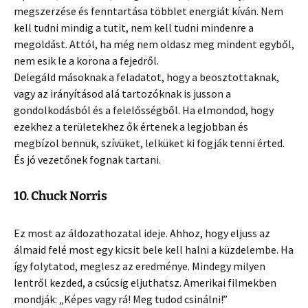
megszerzése és fenntartása többlet energiát kíván. Nem
kell tudni mindig a tutit, nem kell tudni mindenre a
megoldást. Attól, ha még nem oldasz meg mindent egyből,
nem esik le a korona a fejedről.
Delegáld másoknak a feladatot, hogy a beosztottaknak,
vagy az irányításod alá tartozóknak is jusson a
gondolkodásból és a felelősségből. Ha elmondod, hogy
ezekhez a területekhez ők értenek a legjobban és
megbízol bennük, szívüket, lelküket ki fogják tenni érted.
És jó vezetőnek fognak tartani.
10. Chuck Norris
Ez most az áldozathozatal ideje. Ahhoz, hogy eljuss az
álmaid felé most egy kicsit bele kell halni a küzdelembe. Ha
így folytatod, meglesz az eredménye. Mindegy milyen
lentről kezded, a csúcsig eljuthatsz. Amerikai filmekben
mondják: „Képes vagy rá! Meg tudod csinálni!”