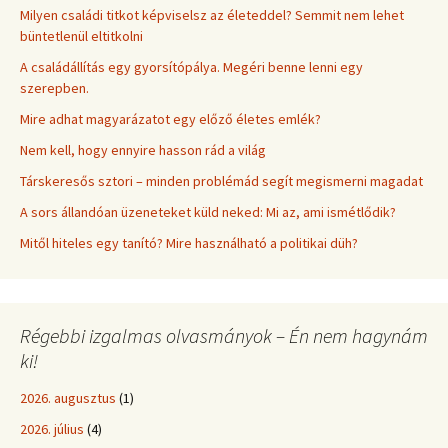
Milyen családi titkot képviselsz az életeddel? Semmit nem lehet
büntetlenül eltitkolni
A családállítás egy gyorsítópálya. Megéri benne lenni egy
szerepben.
Mire adhat magyarázatot egy előző életes emlék?
Nem kell, hogy ennyire hasson rád a világ
Társkeresős sztori – minden problémád segít megismerni magadat
A sors állandóan üzeneteket küld neked: Mi az, ami ismétlődik?
Mitől hiteles egy tanító? Mire használható a politikai düh?
Régebbi izgalmas olvasmányok – Én nem hagynám
ki!
2026. augusztus
(1)
2026. július
(4)