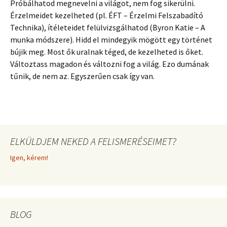
Próbálhatod megnevelni a világot, nem fog sikerülni.
Érzelmeidet kezelheted (pl. ÉFT – Érzelmi Felszabadító
Technika), ítéleteidet felülvizsgálhatod (Byron Katie – A
munka módszere). Hidd el mindegyik mögött egy történet
bújik meg. Most ők uralnak téged, de kezelheted is őket.
Változtass magadon és változni fog a világ. Ezo dumának
tűnik, de nem az. Egyszerűen csak így van.
ELKÜLDJEM NEKED A FELISMERÉSEIMET?
Igen, kérem!
BLOG