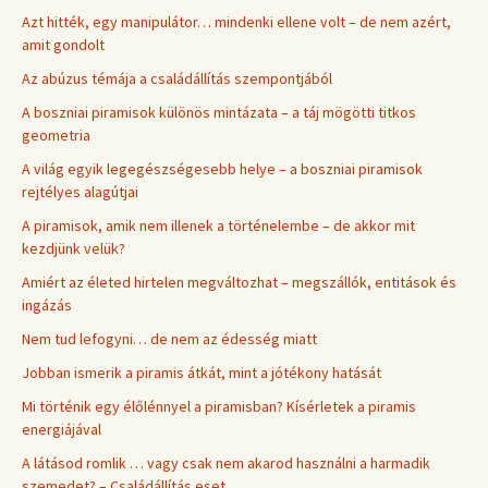
Azt hitték, egy manipulátor… mindenki ellene volt – de nem azért,
amit gondolt
Az abúzus témája a családállítás szempontjából
A boszniai piramisok különös mintázata – a táj mögötti titkos
geometria
A világ egyik legegészségesebb helye – a boszniai piramisok
rejtélyes alagútjai
A piramisok, amik nem illenek a történelembe – de akkor mit
kezdjünk velük?
Amiért az életed hirtelen megváltozhat – megszállók, entitások és
ingázás
Nem tud lefogyni… de nem az édesség miatt
Jobban ismerik a piramis átkát, mint a jótékony hatását
Mi történik egy élőlénnyel a piramisban? Kísérletek a piramis
energiájával
A látásod romlik … vagy csak nem akarod használni a harmadik
szemedet? – Családállítás eset