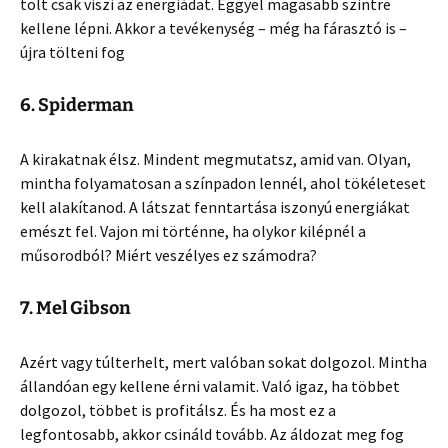
tölt csak viszi az energiádat. Eggyel magasabb szintre
kellene lépni. Akkor a tevékenység – még ha fárasztó is –
újra tölteni fog
6. Spiderman
A kirakatnak élsz. Mindent megmutatsz, amid van. Olyan,
mintha folyamatosan a színpadon lennél, ahol tökéleteset
kell alakítanod. A látszat fenntartása iszonyú energiákat
emészt fel. Vajon mi történne, ha olykor kilépnél a
műsorodból? Miért veszélyes ez számodra?
7. Mel Gibson
Azért vagy túlterhelt, mert valóban sokat dolgozol. Mintha
állandóan egy kellene érni valamit. Való igaz, ha többet
dolgozol, többet is profitálsz. És ha most ez a
legfontosabb, akkor csináld tovább. Az áldozat meg fog