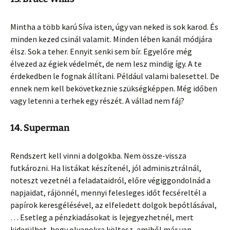
Mintha a több karú Síva isten, úgy van neked is sok karod. És
minden kezed csinál valamit. Minden lében kanál módjára
élsz. Sok a teher. Ennyit senki sem bír. Egyelőre még
élvezed az égiek védelmét, de nem lesz mindig így. A te
érdekedben le fognak állítani. Például valami balesettel. De
ennek nem kell bekövetkeznie szükségképpen. Még időben
vagy letenni a terhek egy részét. A vállad nem fáj?
14. Superman
Rendszert kell vinni a dolgokba. Nem össze-vissza
futkározni. Ha listákat készítenél, jól adminisztrálnál,
noteszt vezetnél a feladataidról, előre végiggondolnád a
napjaidat, rájönnél, mennyi felesleges időt fecséreltél a
papírok keresgélésével, az elfeledett dolgok bepótlásával,
… Esetleg a pénzkiadásokat is lejegyezhetnél, mert
kiderülhet, hogy olyanokra költesz, amiből már van