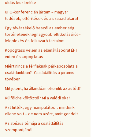
oldás lesz belőle
UFO-konferencián jártam – magyar
tudósok, eltérítések és a szabad akarat
Egy távérzékelő beszél az emberiség
történetének legnagyobb eltitkolásáról –
leleplezés és felkavaró tartalom
Kopogtass velem az ellenállásodra! ÉFT
videó és kopogtatás
Miért nincs a férfiaknak párkapcsolata a
családunkban?- Családállítás a piramis
tövében
Mit jelent, ha állandóan elromlik az autód?
Külföldre költöztél? Mi a valódi oka?
Azt hitték, egy manipulátor… mindenki
ellene volt – de nem azért, amit gondolt
Az abúzus témája a családállítás
szempontjából