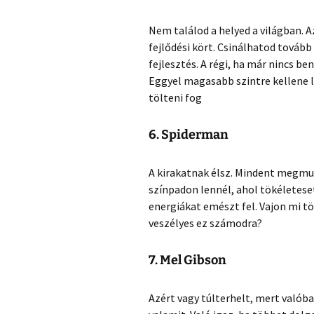
Nem találod a helyed a világban. A
fejlődési kört. Csinálhatod tovább
fejlesztés. A régi, ha már nincs be
Eggyel magasabb szintre kellene lé
tölteni fog
6. Spiderman
A kirakatnak élsz. Mindent megmu
színpadon lennél, ahol tökéleteset
energiákat emészt fel. Vajon mi t
veszélyes ez számodra?
7. Mel Gibson
Azért vagy túlterhelt, mert valóba