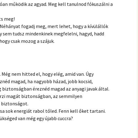
dóan működik az agyad. Meg kell tanulnod fókuszálni a
ts meg!
Néhányat fogadj meg, mert lehet, hogy a kívülállók
úgy sem tudsz mindenkinek megfelelni, hagyd, hadd
hogy csak mozog a szájuk.
t. Még nem hitted el, hogy elég, amid van. Úgy
néd magad, ha nagyobb házad, jobb kocsid,
 biztonságban éreznéd magad az anyagi javak által.
érzi magát biztonságban, az semmilyen
 biztonságot.
a sok energiát rabol tőled. Fenn kell őket tartani.
szükséged van még egy újabb cuccra?