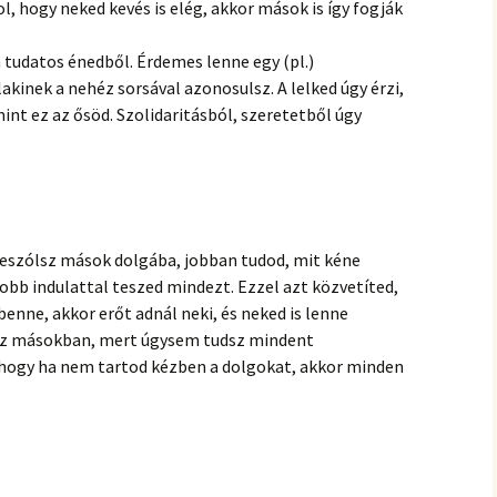
, hogy neked kevés is elég, akkor mások is így fogják
 tudatos énedből. Érdemes lenne egy (pl.)
akinek a nehéz sorsával azonosulsz. A lelked úgy érzi,
nt ez az ősöd. Szolidaritásból, szeretetből úgy
leszólsz mások dolgába, jobban tudod, mit kéne
obb indulattal teszed mindezt. Ezzel azt közvetíted,
benne, akkor erőt adnál neki, és neked is lenne
bízz másokban, mert úgysem tudsz mindent
z, hogy ha nem tartod kézben a dolgokat, akkor minden