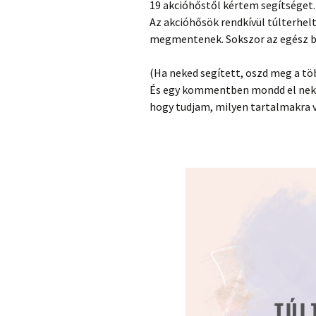
19 akcióhőstől kértem segítséget.
Az akcióhősök rendkívül túlterhel
megmentenek. Sokszor az egész boly
(Ha neked segített, oszd meg a töb
És egy kommentben mondd el nekem
hogy tudjam, milyen tartalmakra v