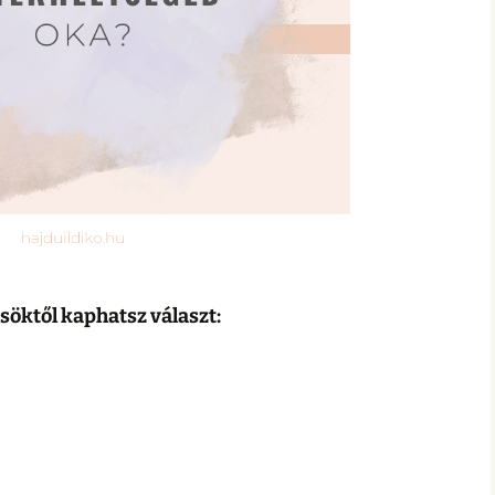
söktől kaphatsz választ: