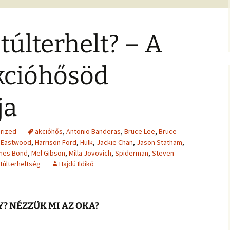
jesztő
ítás –
felismeréseimet és
MIRE RÁJÖTTEM 5.
Ítélkezőlap – segédlet a
eseteimet?
ÉFT esetek 4.
)
VETÍTÉS –
módszerhez
Ingás Lélekállítás
ával –
M
tanfolyam
túlterhelt? – A
Általános Szerződési
ÉFT esetek –
Feltételek
tanítványoktól
ALKOZÁS
élelem,
kcióhősöd
K
 harag
Vegyes esetek
 elemzés
e
Alternatív megoldások
ja
ia –
Kronobiológiai
problémákra
iológia
számolóprogram
k
Kronobiológiai esetek
E – 4
rized
akcióhős
,
Antonio Banderas
,
Bruce Lee
,
Bruce
ANFOLYAM
t Eastwood
,
Harrison Ford
,
Hulk
,
Jackie Chan
,
Jason Statham
,
FASTER EFT esetek
mes Bond
,
Mel Gibson
,
Milla Jovovich
,
Spiderman
,
Steven
s
 tudatszintek
Ügyfelek meséi
túlterheltség
Hajdú Ildikó
GYEREKBAJOK
A saját mesém
ÍTÁST!
GY? NÉZZÜK MI AZ OKA?
Megvásárolható