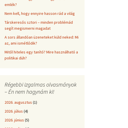
emlék?
Nem kell, hogy ennyire hasson rád a világ
Társkeresős sztori – minden problémád
segít megismerni magadat
A sors állandóan üzeneteket küld neked: Mi
az, ami ismétlődik?
Mitől hiteles egy tanító? Mire használható a
politikai düh?
Régebbi izgalmas olvasmányok
– Én nem hagynám ki!
2026. augusztus
(1)
2026. július
(4)
2026. június
(5)