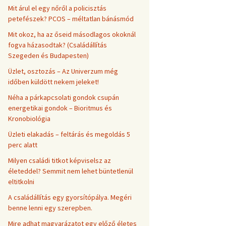
Mit árul el egy nőről a policisztás
petefészek? PCOS – méltatlan bánásmód
Mit okoz, ha az őseid másodlagos okoknál
fogva házasodtak? (Családállítás
Szegeden és Budapesten)
Üzlet, osztozás – Az Univerzum még
időben küldött nekem jeleket!
Néha a párkapcsolati gondok csupán
energetikai gondok – Bioritmus és
Kronobiológia
Üzleti elakadás – feltárás és megoldás 5
perc alatt
Milyen családi titkot képviselsz az
életeddel? Semmit nem lehet büntetlenül
eltitkolni
A családállítás egy gyorsítópálya. Megéri
benne lenni egy szerepben.
Mire adhat magyarázatot egy előző életes