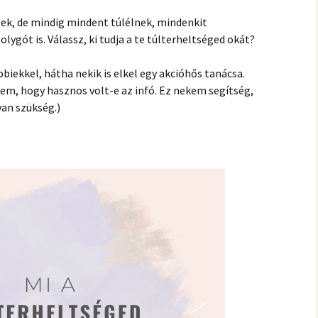
hanganyagok – régebbi
foglalkozások
tek, de mindig mindent túlélnek, mindenkit
gót is. Válassz, ki tudja a te túlterheltséged
okát?
biekkel, hátha nekik is elkel egy akcióhős tanácsa.
, hogy hasznos volt-e az infó. Ez nekem segítség,
an szükség.)