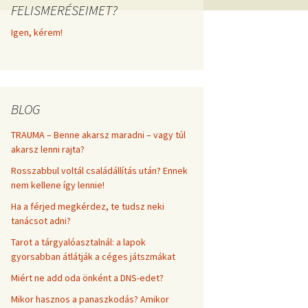
FELISMERÉSEIMET?
frekvenciákkal
Korlátozó hiedelmek a
testsúly, elhízás, evés, …
Igen, kérem!
AZ ÉLET DOLGAI
témakörében
RÖVIDEN
BLOG
TRAUMA – Benne akarsz maradni – vagy túl
akarsz lenni rajta?
Rosszabbul voltál családállítás után? Ennek
nem kellene így lennie!
Ha a férjed megkérdez, te tudsz neki
tanácsot adni?
Tarot a tárgyalóasztalnál: a lapok
gyorsabban átlátják a céges játszmákat
Miért ne add oda önként a DNS-edet?
Mikor hasznos a panaszkodás? Amikor