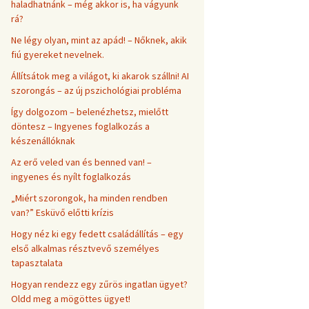
haladhatnánk – még akkor is, ha vágyunk
rá?
Ne légy olyan, mint az apád! – Nőknek, akik
fiú gyereket nevelnek.
Állítsátok meg a világot, ki akarok szállni! AI
szorongás – az új pszichológiai probléma
Így dolgozom – belenézhetsz, mielőtt
döntesz – Ingyenes foglalkozás a
készenállóknak
Az erő veled van és benned van! –
ingyenes és nyílt foglalkozás
„Miért szorongok, ha minden rendben
van?” Esküvő előtti krízis
Hogy néz ki egy fedett családállítás – egy
első alkalmas résztvevő személyes
tapasztalata
Hogyan rendezz egy zűrös ingatlan ügyet?
Oldd meg a mögöttes ügyet!