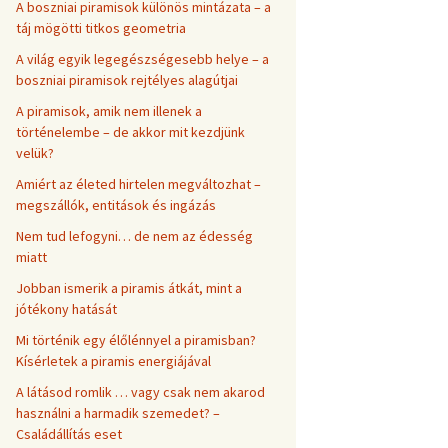
A boszniai piramisok különös mintázata – a
táj mögötti titkos geometria
A világ egyik legegészségesebb helye – a
boszniai piramisok rejtélyes alagútjai
A piramisok, amik nem illenek a
történelembe – de akkor mit kezdjünk
velük?
Amiért az életed hirtelen megváltozhat –
megszállók, entitások és ingázás
Nem tud lefogyni… de nem az édesség
miatt
Jobban ismerik a piramis átkát, mint a
jótékony hatását
Mi történik egy élőlénnyel a piramisban?
Kísérletek a piramis energiájával
A látásod romlik … vagy csak nem akarod
használni a harmadik szemedet? –
Családállítás eset