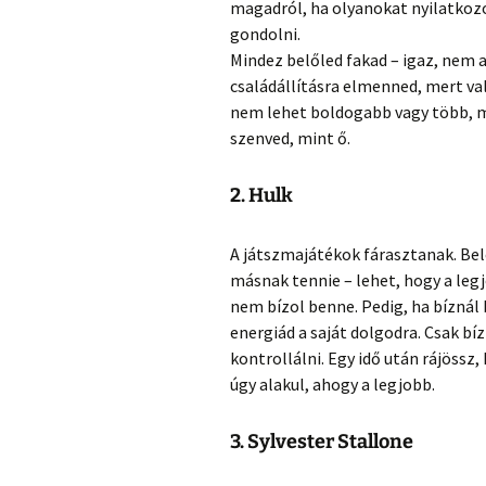
magadról, ha olyanokat nyilatkozol
gondolni.
Mindez belőled fakad – igaz, nem a
családállításra elmenned, mert val
nem lehet boldogabb vagy több, mi
szenved, mint ő.
2. Hulk
A játszmajátékok fárasztanak. Be
másnak tennie – lehet, hogy a legj
nem bízol benne. Pedig, ha bíznál 
energiád a saját dolgodra. Csak 
kontrollálni. Egy idő után rájöss
úgy alakul, ahogy a legjobb.
3. Sylvester Stallone