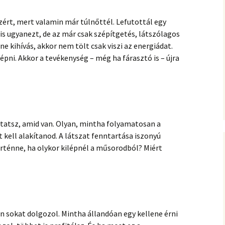
zért, mert valamin már túlnőttél. Lefutottál egy
 is ugyanezt, de az már csak szépítgetés, látszólagos
nne kihívás, akkor nem tölt csak viszi az energiádat.
pni. Akkor a tevékenység – még ha fárasztó is – újra
tatsz, amid van. Olyan, mintha folyamatosan a
 kell alakítanod. A látszat fenntartása iszonyú
örténne, ha olykor kilépnél a műsorodból? Miért
n sokat dolgozol. Mintha állandóan egy kellene érni