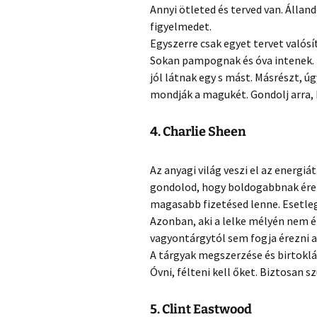
Annyi ötleted és terved van. Állan
figyelmedet.
Egyszerre csak egyet tervet valósí
Sokan pampognak és óva intenek. 
jól látnak egy s mást. Másrészt, 
mondják a magukét. Gondolj arra, 
4. Charlie Sheen
Az anyagi világ veszi el az energiá
gondolod, hogy boldogabbnak érez
magasabb fizetésed lenne. Esetleg
Azonban, aki a lelke mélyén nem 
vagyontárgytól sem fogja érezni a
A tárgyak megszerzése és birtoklás
Óvni, félteni kell őket. Biztosan 
5. Clint Eastwood