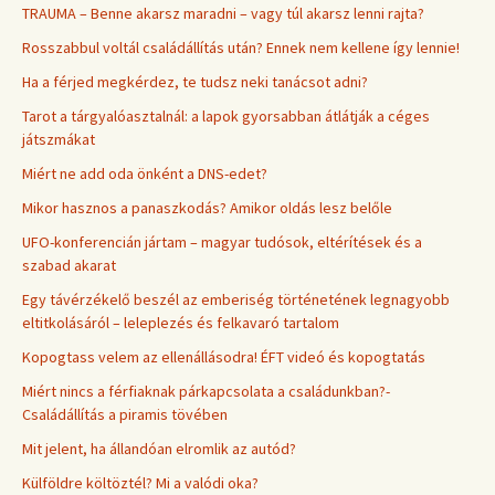
TRAUMA – Benne akarsz maradni – vagy túl akarsz lenni rajta?
Rosszabbul voltál családállítás után? Ennek nem kellene így lennie!
Ha a férjed megkérdez, te tudsz neki tanácsot adni?
Tarot a tárgyalóasztalnál: a lapok gyorsabban átlátják a céges
játszmákat
Miért ne add oda önként a DNS-edet?
Mikor hasznos a panaszkodás? Amikor oldás lesz belőle
UFO-konferencián jártam – magyar tudósok, eltérítések és a
szabad akarat
Egy távérzékelő beszél az emberiség történetének legnagyobb
eltitkolásáról – leleplezés és felkavaró tartalom
Kopogtass velem az ellenállásodra! ÉFT videó és kopogtatás
Miért nincs a férfiaknak párkapcsolata a családunkban?-
Családállítás a piramis tövében
Mit jelent, ha állandóan elromlik az autód?
Külföldre költöztél? Mi a valódi oka?