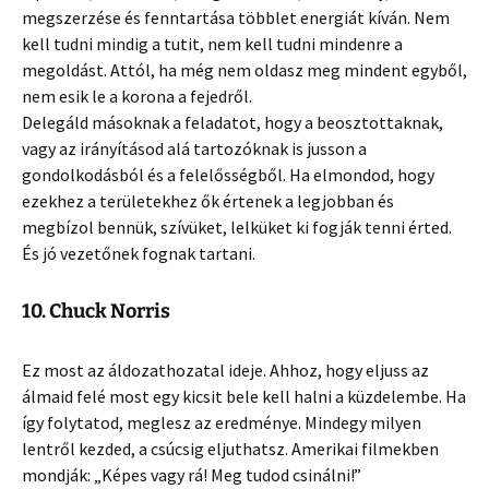
megszerzése és fenntartása többlet energiát kíván. Nem
kell tudni mindig a tutit, nem kell tudni mindenre a
megoldást. Attól, ha még nem oldasz meg mindent egyből,
nem esik le a korona a fejedről.
Delegáld másoknak a feladatot, hogy a beosztottaknak,
vagy az irányításod alá tartozóknak is jusson a
gondolkodásból és a felelősségből. Ha elmondod, hogy
ezekhez a területekhez ők értenek a legjobban és
megbízol bennük, szívüket, lelküket ki fogják tenni érted.
És jó vezetőnek fognak tartani.
10. Chuck Norris
Ez most az áldozathozatal ideje. Ahhoz, hogy eljuss az
álmaid felé most egy kicsit bele kell halni a küzdelembe. Ha
így folytatod, meglesz az eredménye. Mindegy milyen
lentről kezded, a csúcsig eljuthatsz. Amerikai filmekben
mondják: „Képes vagy rá! Meg tudod csinálni!”