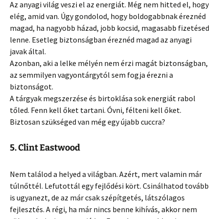
Az anyagi világ veszi el az energiát. Még nem hitted el, hogy
elég, amid van. Úgy gondolod, hogy boldogabbnak éreznéd
magad, ha nagyobb házad, jobb kocsid, magasabb fizetésed
lenne. Esetleg biztonságban éreznéd magad az anyagi
javak által.
Azonban, aki a lelke mélyén nem érzi magát biztonságban,
az semmilyen vagyontárgytól sem fogja érezni a
biztonságot.
A tárgyak megszerzése és birtoklása sok energiát rabol
tőled. Fenn kell őket tartani. Óvni, félteni kell őket.
Biztosan szükséged van még egy újabb cuccra?
5. Clint Eastwood
Nem találod a helyed a világban. Azért, mert valamin már
túlnőttél. Lefutottál egy fejlődési kört. Csinálhatod tovább
is ugyanezt, de az már csak szépítgetés, látszólagos
fejlesztés. A régi, ha már nincs benne kihívás, akkor nem