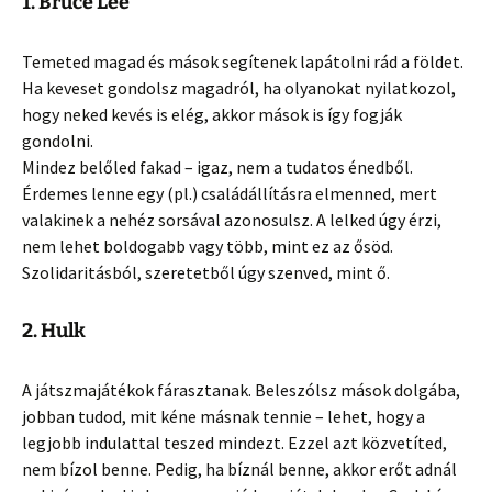
1. Bruce Lee
Temeted magad és mások segítenek lapátolni rád a földet.
Ha keveset gondolsz magadról, ha olyanokat nyilatkozol,
hogy neked kevés is elég, akkor mások is így fogják
gondolni.
Mindez belőled fakad – igaz, nem a tudatos énedből.
Érdemes lenne egy (pl.) családállításra elmenned, mert
valakinek a nehéz sorsával azonosulsz. A lelked úgy érzi,
nem lehet boldogabb vagy több, mint ez az ősöd.
Szolidaritásból, szeretetből úgy szenved, mint ő.
2. Hulk
A játszmajátékok fárasztanak. Beleszólsz mások dolgába,
jobban tudod, mit kéne másnak tennie – lehet, hogy a
legjobb indulattal teszed mindezt. Ezzel azt közvetíted,
nem bízol benne. Pedig, ha bíznál benne, akkor erőt adnál