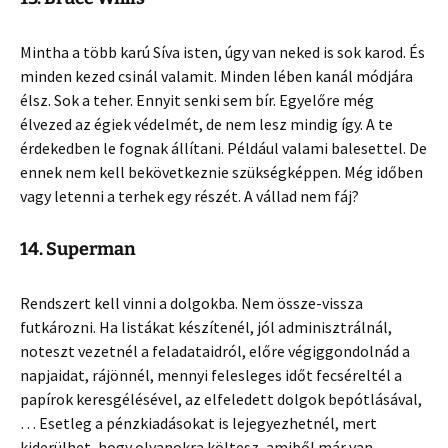
Mintha a több karú Síva isten, úgy van neked is sok karod. És
minden kezed csinál valamit. Minden lében kanál módjára
élsz. Sok a teher. Ennyit senki sem bír. Egyelőre még
élvezed az égiek védelmét, de nem lesz mindig így. A te
érdekedben le fognak állítani. Például valami balesettel. De
ennek nem kell bekövetkeznie szükségképpen. Még időben
vagy letenni a terhek egy részét. A vállad nem fáj?
14. Superman
Rendszert kell vinni a dolgokba. Nem össze-vissza
futkározni. Ha listákat készítenél, jól adminisztrálnál,
noteszt vezetnél a feladataidról, előre végiggondolnád a
napjaidat, rájönnél, mennyi felesleges időt fecséreltél a
papírok keresgélésével, az elfeledett dolgok bepótlásával,
… Esetleg a pénzkiadásokat is lejegyezhetnél, mert
kiderülhet, hogy olyanokra költesz, amiből már van