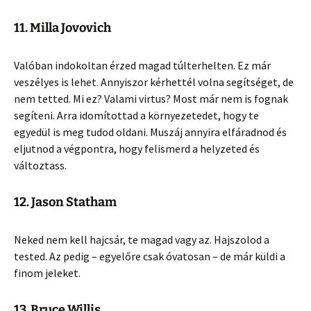
11. Milla Jovovich
Valóban indokoltan érzed magad túlterhelten. Ez már
veszélyes is lehet. Annyiszor kérhettél volna segítséget, de
nem tetted. Mi ez? Valami virtus? Most már nem is fognak
segíteni. Arra idomítottad a környezetedet, hogy te
egyedül is meg tudod oldani. Muszáj annyira elfáradnod és
eljutnod a végpontra, hogy felismerd a helyzeted és
változtass.
12. Jason Statham
Neked nem kell hajcsár, te magad vagy az. Hajszolod a
tested. Az pedig – egyelőre csak óvatosan – de már küldi a
finom jeleket.
13. Bruce Willis