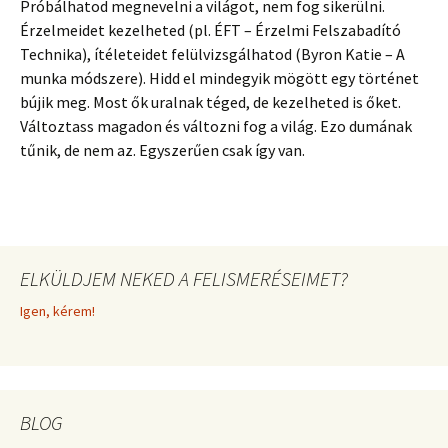
Próbálhatod megnevelni a világot, nem fog sikerülni.
Érzelmeidet kezelheted (pl. ÉFT – Érzelmi Felszabadító
Technika), ítéleteidet felülvizsgálhatod (Byron Katie – A
munka módszere). Hidd el mindegyik mögött egy történet
bújik meg. Most ők uralnak téged, de kezelheted is őket.
Változtass magadon és változni fog a világ. Ezo dumának
tűnik, de nem az. Egyszerűen csak így van.
ELKÜLDJEM NEKED A FELISMERÉSEIMET?
Igen, kérem!
BLOG