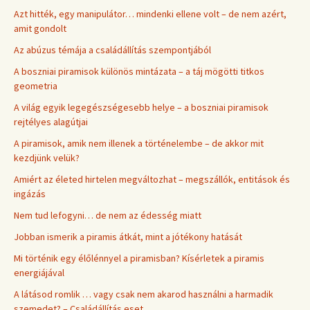
Azt hitték, egy manipulátor… mindenki ellene volt – de nem azért,
amit gondolt
Az abúzus témája a családállítás szempontjából
A boszniai piramisok különös mintázata – a táj mögötti titkos
geometria
A világ egyik legegészségesebb helye – a boszniai piramisok
rejtélyes alagútjai
A piramisok, amik nem illenek a történelembe – de akkor mit
kezdjünk velük?
Amiért az életed hirtelen megváltozhat – megszállók, entitások és
ingázás
Nem tud lefogyni… de nem az édesség miatt
Jobban ismerik a piramis átkát, mint a jótékony hatását
Mi történik egy élőlénnyel a piramisban? Kísérletek a piramis
energiájával
A látásod romlik … vagy csak nem akarod használni a harmadik
szemedet? – Családállítás eset