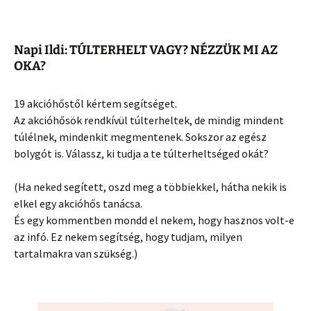
Napi Ildi: TÚLTERHELT VAGY? NÉZZÜK MI AZ
OKA?
19 akcióhőstől kértem segítséget.
Az akcióhősök rendkívül túlterheltek, de mindig mindent
túlélnek, mindenkit megmentenek. Sokszor az egész
bolygót is. Válassz, ki tudja a te túlterheltséged
okát?
(Ha neked segített, oszd meg a többiekkel, hátha nekik is
elkel egy akcióhős tanácsa.
És egy kommentben mondd el nekem, hogy hasznos volt-e
az infó. Ez nekem segítség, hogy tudjam, milyen
tartalmakra van szükség.)