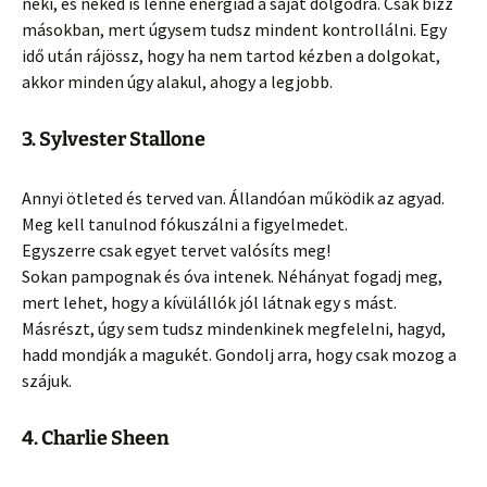
neki, és neked is lenne energiád a saját dolgodra. Csak bízz
másokban, mert úgysem tudsz mindent kontrollálni. Egy
idő után rájössz, hogy ha nem tartod kézben a dolgokat,
akkor minden úgy alakul, ahogy a legjobb.
3. Sylvester Stallone
Annyi ötleted és terved van. Állandóan működik az agyad.
Meg kell tanulnod fókuszálni a figyelmedet.
Egyszerre csak egyet tervet valósíts meg!
Sokan pampognak és óva intenek. Néhányat fogadj meg,
mert lehet, hogy a kívülállók jól látnak egy s mást.
Másrészt, úgy sem tudsz mindenkinek megfelelni, hagyd,
hadd mondják a magukét. Gondolj arra, hogy csak mozog a
szájuk.
4. Charlie Sheen