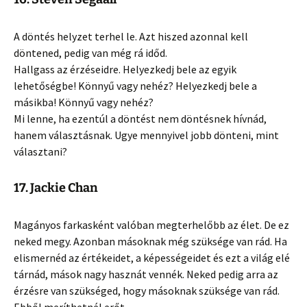
A döntés helyzet terhel le. Azt hiszed azonnal kell
döntened, pedig van még rá időd.
Hallgass az érzéseidre. Helyezkedj bele az egyik
lehetőségbe! Könnyű vagy nehéz? Helyezkedj bele a
másikba! Könnyű vagy nehéz?
Mi lenne, ha ezentúl a döntést nem döntésnek hívnád,
hanem választásnak. Ugye mennyivel jobb dönteni, mint
választani?
17. Jackie Chan
Magányos farkasként valóban megterhelőbb az élet. De ez
neked megy. Azonban másoknak még szüksége van rád. Ha
elismernéd az értékeidet, a képességeidet és ezt a világ elé
tárnád, mások nagy hasznát vennék. Neked pedig arra az
érzésre van szükséged, hogy másoknak szüksége van rád.