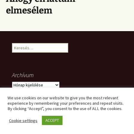
elmesélem
Keresés:
Archívum
Archívum
We use cookies on our website to give you the most relevant
experience by remembering your preferences and repeat visits.
By clicking “Accept”, you consent to the use of ALL the cookies.
Meta
Cookie settings
ACCEPT
Bejelentkezés
Bejegyzések hírcsatorna