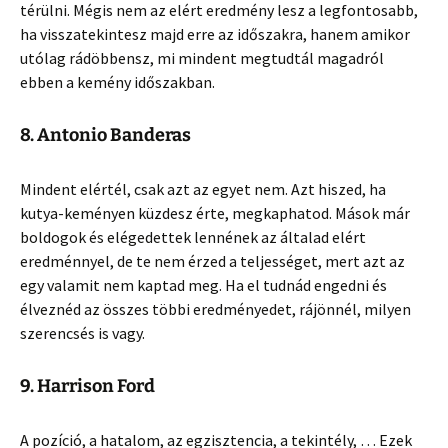
térülni. Mégis nem az elért eredmény lesz a legfontosabb,
ha visszatekintesz majd erre az időszakra, hanem amikor
utólag rádöbbensz, mi mindent megtudtál magadról
ebben a kemény időszakban.
8. Antonio Banderas
Mindent elértél, csak azt az egyet nem. Azt hiszed, ha
kutya-keményen küzdesz érte, megkaphatod. Mások már
boldogok és elégedettek lennének az általad elért
eredménnyel, de te nem érzed a teljességet, mert azt az
egy valamit nem kaptad meg. Ha el tudnád engedni és
élveznéd az összes többi eredményedet, rájönnél, milyen
szerencsés is vagy.
9. Harrison Ford
A pozíció, a hatalom, az egzisztencia, a tekintély, … Ezek