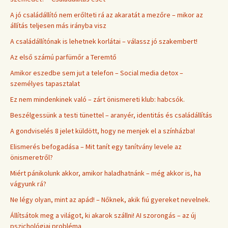
A jó családállító nem erőlteti rá az akaratát a mezőre – mikor az
állítás teljesen más irányba visz
A családállítónak is lehetnek korlátai – válassz jó szakembert!
Az első számú parfümőr a Teremtő
Amikor eszedbe sem jut a telefon – Social media detox –
személyes tapasztalat
Ez nem mindenkinek való – zárt önismereti klub: habcsók.
Beszélgessünk a testi tünettel – aranyér, identitás és családállítás
A gondviselés 8 jelet küldött, hogy ne menjek el a színházba!
Elismerés befogadása – Mit tanít egy tanítvány levele az
önismeretről?
Miért pánikolunk akkor, amikor haladhatnánk – még akkor is, ha
vágyunk rá?
Ne légy olyan, mint az apád! – Nőknek, akik fiú gyereket nevelnek.
Állítsátok meg a világot, ki akarok szállni! AI szorongás – az új
pszichológiai probléma