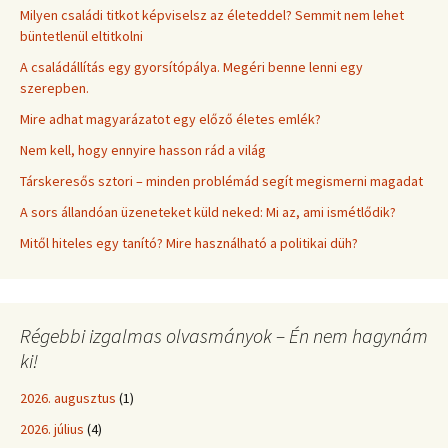
Milyen családi titkot képviselsz az életeddel? Semmit nem lehet
büntetlenül eltitkolni
A családállítás egy gyorsítópálya. Megéri benne lenni egy
szerepben.
Mire adhat magyarázatot egy előző életes emlék?
Nem kell, hogy ennyire hasson rád a világ
Társkeresős sztori – minden problémád segít megismerni magadat
A sors állandóan üzeneteket küld neked: Mi az, ami ismétlődik?
Mitől hiteles egy tanító? Mire használható a politikai düh?
Régebbi izgalmas olvasmányok – Én nem hagynám
ki!
2026. augusztus
(1)
2026. július
(4)