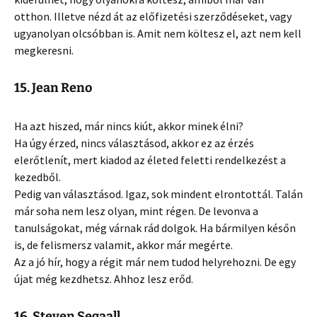
otthon. Illetve nézd át az előfizetési szerződéseket, vagy
ugyanolyan olcsóbban is. Amit nem költesz el, azt nem kell
megkeresni.
15. Jean Reno
Ha azt hiszed, már nincs kiút, akkor minek élni?
Ha úgy érzed, nincs választásod, akkor ez az érzés
elerőtlenít, mert kiadod az életed feletti rendelkezést a
kezedből.
Pedig van választásod. Igaz, sok mindent elrontottál. Talán
már soha nem lesz olyan, mint régen. De levonva a
tanulságokat, még várnak rád dolgok. Ha bármilyen későn
is, de felismersz valamit, akkor már megérte.
Az a jó hír, hogy a régit már nem tudod helyrehozni. De egy
újat még kezdhetsz. Ahhoz lesz erőd.
16. Steven Segaall