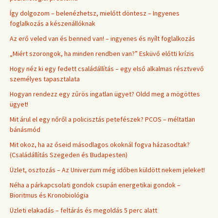
Így dolgozom – belenézhetsz, mielőtt döntesz – Ingyenes
foglalkozás a készenállóknak
Az erő veled van és benned van! – ingyenes és nyílt foglalkozás
„Miért szorongok, ha minden rendben van?” Esküvő előtti krízis
Hogy néz ki egy fedett családállítás – egy első alkalmas résztvevő
személyes tapasztalata
Hogyan rendezz egy zűrös ingatlan ügyet? Oldd meg a mögöttes
ügyet!
Mit árul el egy nőről a policisztás petefészek? PCOS – méltatlan
bánásmód
Mit okoz, ha az őseid másodlagos okoknál fogva házasodtak?
(Családállítás Szegeden és Budapesten)
Üzlet, osztozás – Az Univerzum még időben küldött nekem jeleket!
Néha a párkapcsolati gondok csupán energetikai gondok –
Bioritmus és Kronobiológia
Üzleti elakadás – feltárás és megoldás 5 perc alatt