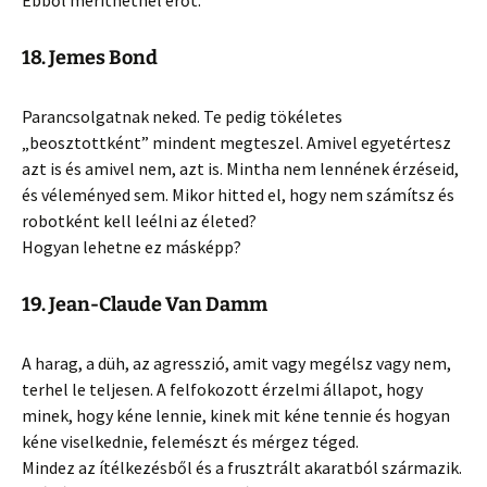
Ebből meríthetnél erőt.
18. Jemes Bond
Parancsolgatnak neked. Te pedig tökéletes
„beosztottként” mindent megteszel. Amivel egyetértesz
azt is és amivel nem, azt is. Mintha nem lennének érzéseid,
és véleményed sem. Mikor hitted el, hogy nem számítsz és
robotként kell leélni az életed?
Hogyan lehetne ez másképp?
19. Jean-Claude Van Damm
A harag, a düh, az agresszió, amit vagy megélsz vagy nem,
terhel le teljesen. A felfokozott érzelmi állapot, hogy
minek, hogy kéne lennie, kinek mit kéne tennie és hogyan
kéne viselkednie, felemészt és mérgez téged.
Mindez az ítélkezésből és a frusztrált akaratból származik.