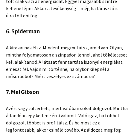
tölt csak viszi az energiádat. Eggyel magasabb szintre
kellene lépni. Akkor a tevékenység – még ha fárasztó is –
újra tölteni fog
6. Spiderman
A kirakatnak élsz. Mindent megmutatsz, amid van. Olyan,
mintha folyamatosan a színpadon lennél, ahol tökéleteset
kell alakítanod. A látszat fenntartása iszonyú energiákat
emészt fel. Vajon mi történne, ha olykor kilépnél a
műsorodból? Miért veszélyes ez számodra?
7. Mel Gibson
Azért vagy túlterhelt, mert valóban sokat dolgozol. Mintha
állandóan egy kellene érni valamit. Való igaz, ha többet
dolgozol, többet is profitálsz. És ha most ez a
legfontosabb, akkor csináld tovább. Az áldozat meg fog