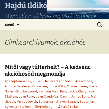
Hajdú Ildikó
Alternatív Problémamegoldó Technikák
Ugrás
Keresés
Menü
a
tartalomhoz
Címkearchívumok: akcióhős
Mitől vagy túlterhelt? – A kedvenc
akcióhősöd megmondja
szeptember 27, 2014
Uncategorized
akcióhős
,
Antonio Banderas
,
Bruce Lee
,
Bruce Willis
,
Charlie Sheen
,
Chuck
Norris
,
Clint Eastwood
,
Harrison Ford
,
Hulk
,
Jackie Chan
,
Jason
Statham
,
Jean Reno
,
Jean-Claude Van Damm
,
Jemes Bond
,
Mel
Gibson
,
Milla Jovovich
,
Spiderman
,
Steven Segaall
,
Superman
,
Sylvester Stallone
,
túlterheltség
Hajdú Ildikó