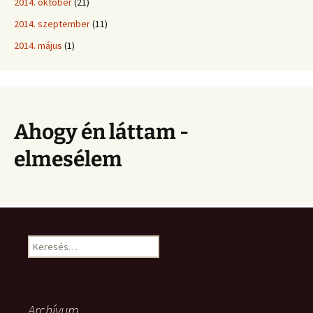
2014. október
(21)
2014. szeptember
(11)
2014. május
(1)
Ahogy én láttam -
elmesélem
Keresés:
Archívum