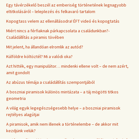
Egy távérzékelő beszél az emberiség történetének legnagyobb
eltitkolásáról – leleplezés és felkavaró tartalom
Kopogtass velem az ellenállásodra! ÉFT videó és kopogtatás
Miért nincs a férfiaknak párkapcsolata a családunkban?-
Családállítás a piramis tövében
Mit jelent, ha állandóan elromlik az autód?
Külföldre költöztél? Mi a valódi oka?
Azt hitték, egy manipulátor… mindenki ellene volt – de nem azért,
amit gondolt
Az abúzus témája a családállítás szempontjából
A boszniai piramisok különös mintázata – a táj mögötti titkos
geometria
A világ egyik legegészségesebb helye – a boszniai piramisok
rejtélyes alagútjai
A piramisok, amik nem illenek a történelembe – de akkor mit
kezdjünk velük?