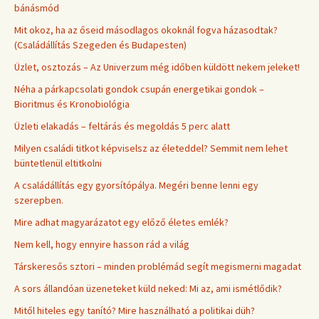
bánásmód
Mit okoz, ha az őseid másodlagos okoknál fogva házasodtak?
(Családállítás Szegeden és Budapesten)
Üzlet, osztozás – Az Univerzum még időben küldött nekem jeleket!
Néha a párkapcsolati gondok csupán energetikai gondok –
Bioritmus és Kronobiológia
Üzleti elakadás – feltárás és megoldás 5 perc alatt
Milyen családi titkot képviselsz az életeddel? Semmit nem lehet
büntetlenül eltitkolni
A családállítás egy gyorsítópálya. Megéri benne lenni egy
szerepben.
Mire adhat magyarázatot egy előző életes emlék?
Nem kell, hogy ennyire hasson rád a világ
Társkeresős sztori – minden problémád segít megismerni magadat
A sors állandóan üzeneteket küld neked: Mi az, ami ismétlődik?
Mitől hiteles egy tanító? Mire használható a politikai düh?