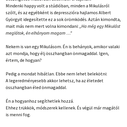
Mindenki happy volt a stúdióban, minden a Mikulásról
szólt, és az egyébként is depresszióra hajlamos Albert
Györgyit idegesítette ez a sok örömködés. Aztán kimondta,
mait más nem mert volna kimondani:
„Ha még egy Mikulást
meglátok, én elhányom magam …”
Nekem is van egy Mikulásom. Én is behányok, amikor valaki
azt mondja, hogy élj összhangban önmagaddal. Igen,
értem, de hogyan?
Pedig a mondat hibátlan. Ebbe nem lehet belekötni:
A legeredményesebb akkor lehetsz, ha az életedet
összhangban éled önmagaddal.
Én a hogyanhoz segíthetlek hozzá.
Ehhez trükkök, módszerek kellenek. És végül már magától
is menni fog.