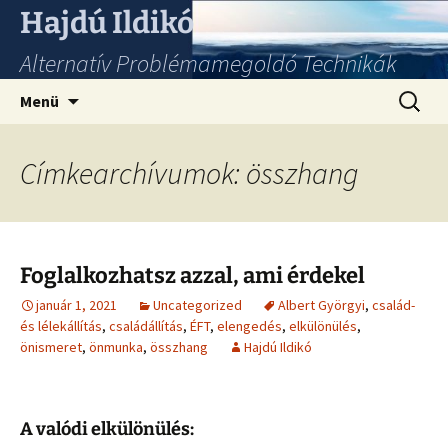
Hajdú Ildikó
Alternatív Problémamegoldó Technikák
Ugrás
Keresés
Menü
a
tartalomhoz
Címkearchívumok: összhang
Foglalkozhatsz azzal, ami érdekel
január 1, 2021
Uncategorized
Albert Györgyi
,
család-
és lélekállítás
,
családállítás
,
ÉFT
,
elengedés
,
elkülönülés
,
önismeret
,
önmunka
,
összhang
Hajdú Ildikó
A valódi elkülönülés: