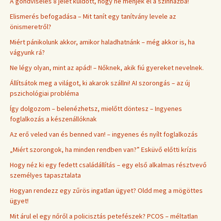
A gondviselés 8 jelet küldött, hogy ne menjek el a színházba!
Elismerés befogadása – Mit tanít egy tanítvány levele az
önismeretről?
Miért pánikolunk akkor, amikor haladhatnánk – még akkor is, ha
vágyunk rá?
Ne légy olyan, mint az apád! – Nőknek, akik fiú gyereket nevelnek.
Állítsátok meg a világot, ki akarok szállni! AI szorongás – az új
pszichológiai probléma
Így dolgozom – belenézhetsz, mielőtt döntesz – Ingyenes
foglalkozás a készenállóknak
Az erő veled van és benned van! – ingyenes és nyílt foglalkozás
„Miért szorongok, ha minden rendben van?” Esküvő előtti krízis
Hogy néz ki egy fedett családállítás – egy első alkalmas résztvevő
személyes tapasztalata
Hogyan rendezz egy zűrös ingatlan ügyet? Oldd meg a mögöttes
ügyet!
Mit árul el egy nőről a policisztás petefészek? PCOS – méltatlan