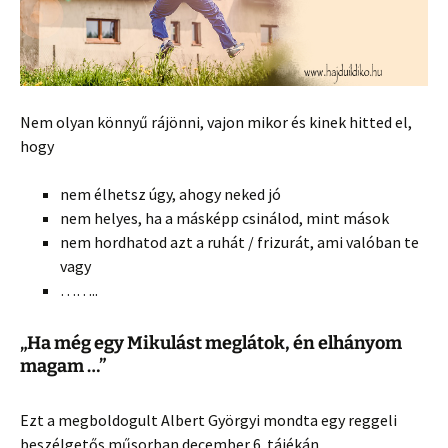
Nem olyan könnyű rájönni, vajon mikor és kinek hitted el,
hogy
nem élhetsz úgy, ahogy neked jó
nem helyes, ha a másképp csinálod, mint mások
nem hordhatod azt a ruhát / frizurát, ami valóban te
vagy
……..
„Ha még egy Mikulást meglátok, én elhányom
magam …”
Ezt a megboldogult Albert Györgyi mondta egy reggeli
beszélgetős műsorban december 6. tájékán.