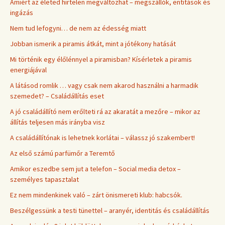
Amiért az életed hirtelen megváltozhat – megszállók, entitások és
ingázás
Nem tud lefogyni… de nem az édesség miatt
Jobban ismerik a piramis átkát, mint a jótékony hatását
Mi történik egy élőlénnyel a piramisban? Kísérletek a piramis
energiájával
A látásod romlik … vagy csak nem akarod használni a harmadik
szemedet? – Családállítás eset
A jó családállító nem erőlteti rá az akaratát a mezőre – mikor az
állítás teljesen más irányba visz
A családállítónak is lehetnek korlátai – válassz jó szakembert!
Az első számú parfümőr a Teremtő
Amikor eszedbe sem jut a telefon – Social media detox –
személyes tapasztalat
Ez nem mindenkinek való – zárt önismereti klub: habcsók.
Beszélgessünk a testi tünettel – aranyér, identitás és családállítás