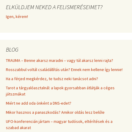
ELKÜLDJEM NEKED A FELISMERÉSEIMET?
Igen, kérem!
BLOG
TRAUMA – Benne akarsz maradni – vagy túl akarsz lenni rajta?
Rosszabbul voltál családállítás után? Ennek nem kellene így lennie!
Ha a férjed megkérdez, te tudsz neki tanácsot adni?
Tarot a tárgyalóasztalnál: a lapok gyorsabban átlátják a céges
játszmákat
Miért ne add oda önként a DNS-edet?
Mikor hasznos a panaszkodás? Amikor oldás lesz belőle
UFO-konferencián jártam – magyar tudósok, eltérítések és a
szabad akarat