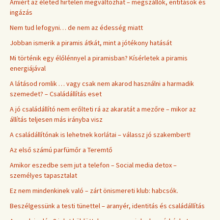
Amiért az életed hirtelen megváltozhat – megszállók, entitások és
ingázás
Nem tud lefogyni… de nem az édesség miatt
Jobban ismerik a piramis átkát, mint a jótékony hatását
Mi történik egy élőlénnyel a piramisban? Kísérletek a piramis
energiájával
A látásod romlik … vagy csak nem akarod használni a harmadik
szemedet? – Családállítás eset
A jó családállító nem erőlteti rá az akaratát a mezőre – mikor az
állítás teljesen más irányba visz
A családállítónak is lehetnek korlátai – válassz jó szakembert!
Az első számú parfümőr a Teremtő
Amikor eszedbe sem jut a telefon – Social media detox –
személyes tapasztalat
Ez nem mindenkinek való – zárt önismereti klub: habcsók.
Beszélgessünk a testi tünettel – aranyér, identitás és családállítás