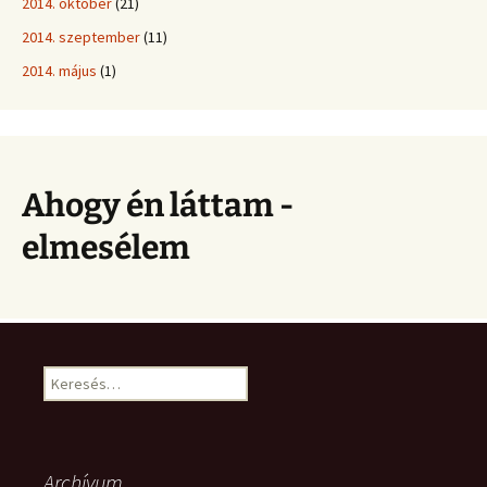
2014. október
(21)
2014. szeptember
(11)
2014. május
(1)
Ahogy én láttam -
elmesélem
Keresés:
Archívum