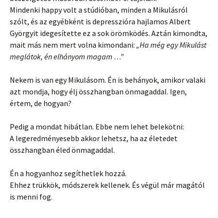
Mindenki happy volt a stúdióban, minden a Mikulásról
szólt, és az egyébként is depresszióra hajlamos Albert
Györgyit idegesítette ez a sok örömködés. Aztán kimondta,
mait más nem mert volna kimondani:
„Ha még egy Mikulást
meglátok, én elhányom magam …”
Nekem is van egy Mikulásom. Én is behányok, amikor valaki
azt mondja, hogy élj összhangban önmagaddal. Igen,
értem, de hogyan?
Pedig a mondat hibátlan. Ebbe nem lehet belekötni:
A legeredményesebb akkor lehetsz, ha az életedet
összhangban éled önmagaddal.
Én a hogyanhoz segíthetlek hozzá.
Ehhez trükkök, módszerek kellenek. És végül már magától
is menni fog.