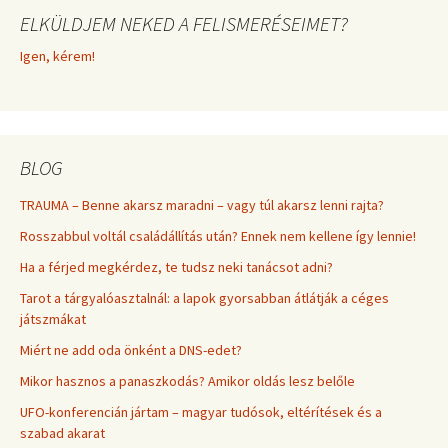
ELKÜLDJEM NEKED A FELISMERÉSEIMET?
Igen, kérem!
BLOG
TRAUMA – Benne akarsz maradni – vagy túl akarsz lenni rajta?
Rosszabbul voltál családállítás után? Ennek nem kellene így lennie!
Ha a férjed megkérdez, te tudsz neki tanácsot adni?
Tarot a tárgyalóasztalnál: a lapok gyorsabban átlátják a céges
játszmákat
Miért ne add oda önként a DNS-edet?
Mikor hasznos a panaszkodás? Amikor oldás lesz belőle
UFO-konferencián jártam – magyar tudósok, eltérítések és a
szabad akarat