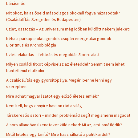
bánásmód
Mit okoz, ha az őseid másodlagos okoknál fogva házasodtak?
(Családállítás Szegeden és Budapesten)
Üzlet, osztozás – Az Univerzum még időben küldött nekem jeleket!
Néha a párkapcsolati gondok csupán energetikai gondok –
Bioritmus és Kronobiológia
Üzleti elakadás – feltárás és megoldás 5 perc alatt
Milyen családi titkot képviselsz az életeddel? Semmit nem lehet
büntetlenül eltitkolni
A családállítás egy gyorsítópálya. Megéri benne lenni egy
szerepben.
Mire adhat magyarázatot egy előző életes emlék?
Nem kell, hogy ennyire hasson rád a világ
Társkeresős sztori – minden problémád segít megismerni magadat
A sors állandóan üzeneteket küld neked: Mi az, ami ismétlődik?
Mitől hiteles egy tanító? Mire használható a politikai düh?