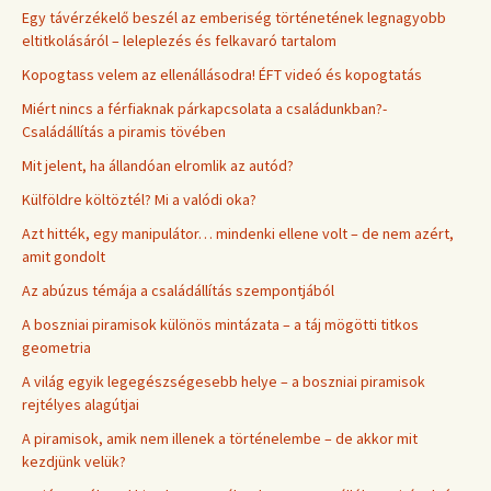
Egy távérzékelő beszél az emberiség történetének legnagyobb
eltitkolásáról – leleplezés és felkavaró tartalom
Kopogtass velem az ellenállásodra! ÉFT videó és kopogtatás
Miért nincs a férfiaknak párkapcsolata a családunkban?-
Családállítás a piramis tövében
Mit jelent, ha állandóan elromlik az autód?
Külföldre költöztél? Mi a valódi oka?
Azt hitték, egy manipulátor… mindenki ellene volt – de nem azért,
amit gondolt
Az abúzus témája a családállítás szempontjából
A boszniai piramisok különös mintázata – a táj mögötti titkos
geometria
A világ egyik legegészségesebb helye – a boszniai piramisok
rejtélyes alagútjai
A piramisok, amik nem illenek a történelembe – de akkor mit
kezdjünk velük?