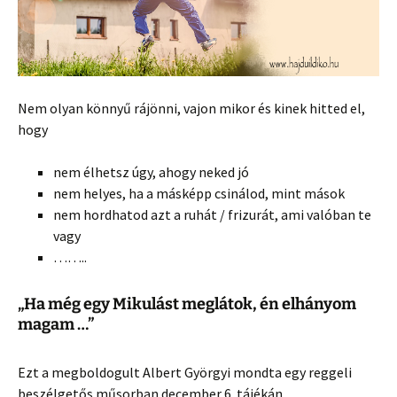
Nem olyan könnyű rájönni, vajon mikor és kinek hitted el,
hogy
nem élhetsz úgy, ahogy neked jó
nem helyes, ha a másképp csinálod, mint mások
nem hordhatod azt a ruhát / frizurát, ami valóban te
vagy
……..
„Ha még egy Mikulást meglátok, én elhányom
magam …”
Ezt a megboldogult Albert Györgyi mondta egy reggeli
beszélgetős műsorban december 6. tájékán.