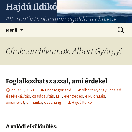
Hajdú Ildikó
Alternatív Problémamegoldó Technikák
Ugrás
Keresés
Menü
a
tartalomhoz
Címkearchívumok: Albert Györgyi
Foglalkozhatsz azzal, ami érdekel
január 1, 2021
Uncategorized
Albert Györgyi
,
család-
és lélekállítás
,
családállítás
,
ÉFT
,
elengedés
,
elkülönülés
,
önismeret
,
önmunka
,
összhang
Hajdú Ildikó
A valódi elkülönülés: