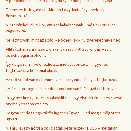
A gondviselés 8 jelet küldött, hogy ne menjek el a színházba!
Elismerés befogadása – Mit tanít egy tanítvány levele az
önismeretről?
Miért pánikolunk akkor, amikor haladhatnánk – még akkor is, ha
vágyunk rá?
Ne légy olyan, mint az apád! – Nőknek, akik fiú gyereket nevelnek.
Állítsátok meg a világot, ki akarok szállni! AI szorongás – az új
pszichológiai probléma
Így dolgozom – belenézhetsz, mielőtt döntesz – Ingyenes
foglalkozás a készenállóknak
Az erő veled van és benned van! – ingyenes és nyílt foglalkozás
„Miért szorongok, ha minden rendben van?” Esküvő előtti krízis
Hogy néz ki egy fedett családállítás – egy első alkalmas résztvevő
személyes tapasztalata
Hogyan rendezz egy zűrös ingatlan ügyet? Oldd meg a mögöttes
ügyet!
Mit árul el egy nőről a policisztás petefészek? PCOS – méltatlan