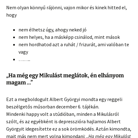
Nem olyan könnyű rájönni, vajon mikor és kinek hitted el,
hogy
nem élhetsz úgy, ahogy neked jó
nem helyes, ha a másképp csinálod, mint mások
nem hordhatod azt a ruhát / frizurát, ami valóban te
vagy
……..
„Ha még egy Mikulást meglátok, én elhányom
magam …”
Ezt a megboldogult Albert Györgyi mondta egy reggeli
beszélgetős műsorban december 6. tájékán.
Mindenki happy volt a stúdióban, minden a Mikulásról
szólt, és az egyébként is depresszióra hajlamos Albert
Györgyit idegesítette ez a sok örömködés. Aztán kimondta,
mait más nem mert volna kimondani:
„Ha még egy Mikulást