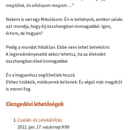
meglátok, én elhányom magam …”
Nekem is van egy Mikulásom. Én is behányok, amikor valaki
azt mondja, hogy élj összhangban önmagaddal. Igen,
értem, de hogyan?
Pedig a mondat hibátlan. Ebbe nem lehet belekötni:
A legeredményesebb akkor lehetsz, ha az életedet
összhangban éled önmagaddal.
Én a hogyanhoz segíthetlek hozzá.
Ehhez trükkök, módszerek kellenek. És végül már magától
is menni fog.
Elengedési lehetőségek
Család- és Lélekállítás:
2021. jan. 17. vasárnap 9:00