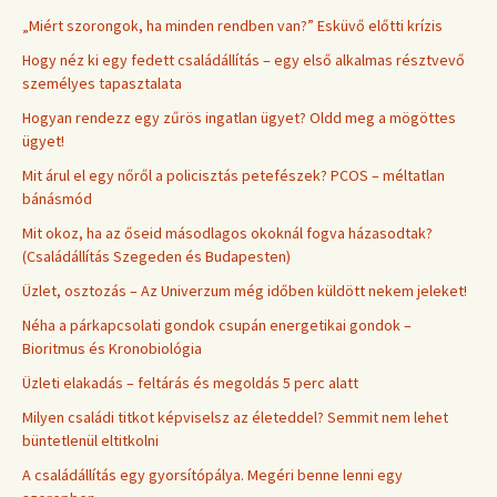
„Miért szorongok, ha minden rendben van?” Esküvő előtti krízis
Hogy néz ki egy fedett családállítás – egy első alkalmas résztvevő
személyes tapasztalata
Hogyan rendezz egy zűrös ingatlan ügyet? Oldd meg a mögöttes
ügyet!
Mit árul el egy nőről a policisztás petefészek? PCOS – méltatlan
bánásmód
Mit okoz, ha az őseid másodlagos okoknál fogva házasodtak?
(Családállítás Szegeden és Budapesten)
Üzlet, osztozás – Az Univerzum még időben küldött nekem jeleket!
Néha a párkapcsolati gondok csupán energetikai gondok –
Bioritmus és Kronobiológia
Üzleti elakadás – feltárás és megoldás 5 perc alatt
Milyen családi titkot képviselsz az életeddel? Semmit nem lehet
büntetlenül eltitkolni
A családállítás egy gyorsítópálya. Megéri benne lenni egy