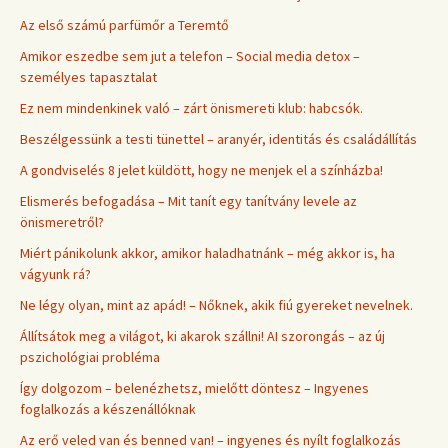
Az első számú parfümőr a Teremtő
Amikor eszedbe sem jut a telefon – Social media detox –
személyes tapasztalat
Ez nem mindenkinek való – zárt önismereti klub: habcsók.
Beszélgessünk a testi tünettel – aranyér, identitás és családállítás
A gondviselés 8 jelet küldött, hogy ne menjek el a színházba!
Elismerés befogadása – Mit tanít egy tanítvány levele az
önismeretről?
Miért pánikolunk akkor, amikor haladhatnánk – még akkor is, ha
vágyunk rá?
Ne légy olyan, mint az apád! – Nőknek, akik fiú gyereket nevelnek.
Állítsátok meg a világot, ki akarok szállni! AI szorongás – az új
pszichológiai probléma
Így dolgozom – belenézhetsz, mielőtt döntesz – Ingyenes
foglalkozás a készenállóknak
Az erő veled van és benned van! – ingyenes és nyílt foglalkozás