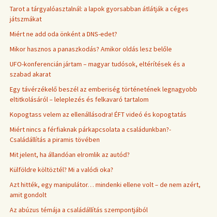
Tarot a tárgyalóasztalnál: a lapok gyorsabban átlátják a céges
játszmákat
Miért ne add oda önként a DNS-edet?
Mikor hasznos a panaszkodás? Amikor oldás lesz belőle
UFO-konferencián jártam – magyar tudósok, eltérítések és a
szabad akarat
Egy távérzékelő beszél az emberiség történetének legnagyobb
eltitkolásáról – leleplezés és felkavaró tartalom
Kopogtass velem az ellenállásodra! ÉFT videó és kopogtatás
Miért nincs a férfiaknak párkapcsolata a családunkban?-
Családállítás a piramis tövében
Mit jelent, ha állandóan elromlik az autód?
Külföldre költöztél? Mi a valódi oka?
Azt hitték, egy manipulátor… mindenki ellene volt – de nem azért,
amit gondolt
Az abúzus témája a családállítás szempontjából