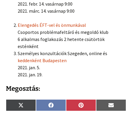
2021. febr. 14. vasárnap 9:00
2021. márc. 14. vasárnap 9:00
Elengedés ÉFT-vel és önmunkával
Csoportos problémafeltáró és megoldó klub
6 alkalmas foglakozás 2 hetente csütörtök
esténként
Személyes konzultációk Szegeden, online és
keddenként Budapesten
2021. jan. 5.
2021. jan. 19.
Megosztás:
Share
Share
Share
Share
X
F
P
E
on
on
on
on
(
a
i
m
T
c
n
a
w
e
t
i
i
b
e
l
t
o
r