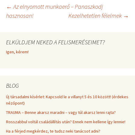
t
o
e
Bejegyzés
←
Az elnyomott munkaerő – Panaszkodj
e
k
s
r
t
hasznosan!
Kezelhetetlen félelmek
→
)
navigáció
ELKÜLDJEM NEKED A FELISMERÉSEIMET?
Igen, kérem!
BLOG
Új társadalmi kísérlet: Kapcsold le a villanyt 5 és 10 között! (érdekes
nézőpont)
TRAUMA – Benne akarsz maradni – vagy túl akarsz lenni rajta?
Rosszabbul voltál családállítás után? Ennek nem kellene így lennie!
Ha a férjed megkérdez, te tudsz neki tanácsot adni?