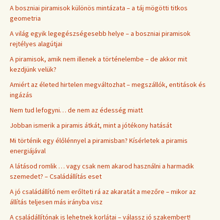
A boszniai piramisok különös mintázata – a táj mögötti titkos
geometria
A világ egyik legegészségesebb helye – a boszniai piramisok
rejtélyes alagútjai
A piramisok, amik nem illenek a történelembe – de akkor mit
kezdjünk velük?
Amiért az életed hirtelen megváltozhat – megszállók, entitások és
ingázás
Nem tud lefogyni… de nem az édesség miatt
Jobban ismerik a piramis átkát, mint a jótékony hatását
Mi történik egy élőlénnyel a piramisban? Kísérletek a piramis
energiájával
A látásod romlik … vagy csak nem akarod használni a harmadik
szemedet? – Családállítás eset
A jó családállító nem erőlteti rá az akaratát a mezőre – mikor az
állítás teljesen más irányba visz
A családállítónak is lehetnek korlátai – válassz jó szakembert!