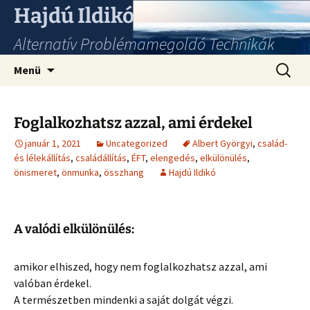
Hajdú Ildikó
Alternatív Problémamegoldó Technikák
Ugrás
Keresés
Menü
a
tartalomhoz
Foglalkozhatsz azzal, ami érdekel
január 1, 2021
Uncategorized
Albert Györgyi
,
család-
és lélekállítás
,
családállítás
,
ÉFT
,
elengedés
,
elkülönülés
,
önismeret
,
önmunka
,
összhang
Hajdú Ildikó
A valódi elkülönülés:
amikor elhiszed, hogy nem foglalkozhatsz azzal, ami
valóban érdekel.
A természetben mindenki a saját dolgát végzi.