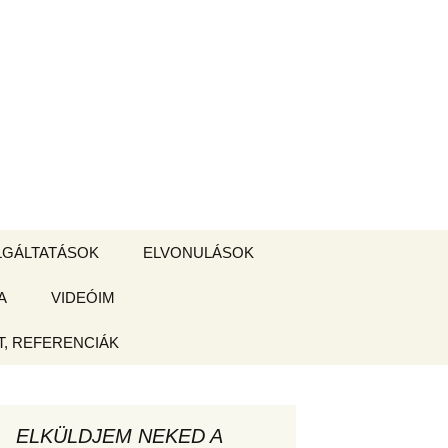
Keresés:
LGÁLTATÁSOK
ELVONULÁSOK
A
ZSIGE BOLT
VIDEÓIM
ELVONULÁS –
Magyarországon
, REFERENCIÁK
 tájékoztató
hogy
ELKÜLDJEM NEKED A
ked az új