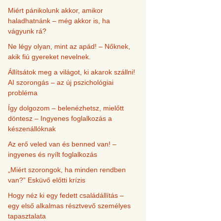
Miért pánikolunk akkor, amikor
haladhatnánk – még akkor is, ha
vágyunk rá?
Ne légy olyan, mint az apád! – Nőknek,
akik fiú gyereket nevelnek.
Állítsátok meg a világot, ki akarok szállni!
AI szorongás – az új pszichológiai
probléma
Így dolgozom – belenézhetsz, mielőtt
döntesz – Ingyenes foglalkozás a
készenállóknak
Az erő veled van és benned van! –
ingyenes és nyílt foglalkozás
„Miért szorongok, ha minden rendben
van?” Esküvő előtti krízis
Hogy néz ki egy fedett családállítás –
egy első alkalmas résztvevő személyes
tapasztalata