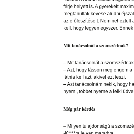
férje helyett is. A gyerekeit maxim
megtanultak kevese aludni éjszak
az erőfeszítéseit. Nem neheztelt 
kell, hogy legyen egyszer. Ennek 
Mit tanácsolnál a szomszédnak?
– Mit tanácsolnál a szomszédna
– Azt, hogy lásson meg engem a 
látnia kell azt, akivel ezt teszi.
– Azt tanácsolnám nekik, hogy h
nyerni, többet nyerne a lelki üdve
Még pár kérdés
– Milyen tulajdonságú a szomsz
-K****ra le van maradva.