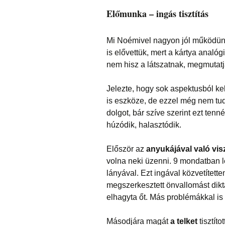
Előmunka – ingás tisztítás
Mi Noémivel nagyon jól működünk 
is elővettük, mert a kártya analóg
nem hisz a látszatnak, megmutat
Jelezte, hogy sok aspektusból ke
is eszköze, de ezzel még nem tud 
dolgot, bár szíve szerint ezt tenn
húzódik, halasztódik.
Először az
anyukájával való vi
volna neki üzenni. 9 mondatban le
lányával. Ezt ingával közvetített
megszerkesztett önvallomást diktá
elhagyta őt. Más problémákkal is 
Másodjára magát
a telket
tisztíto