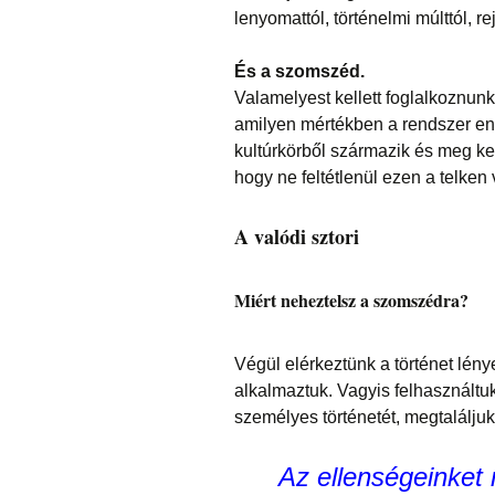
lenyomattól, történelmi múlttól, rej
És a szomszéd.
Valamelyest kellett foglalkoznunk
amilyen mértékben a rendszer en
kultúrkörből származik és meg kelle
hogy ne feltétlenül ezen a telken
A valódi sztori
Miért neheztelsz a szomszédra?
Végül elérkeztünk a történet lén
alkalmaztuk. Vagyis felhasznált
személyes történetét, megtalálju
Az ellenségeinket