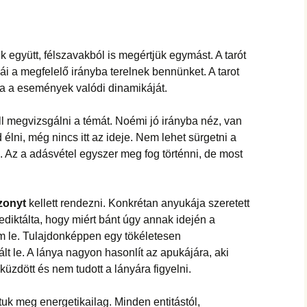
együtt, félszavakból is megértjük egymást. A tarót
iái a megfelelő irányba terelnek bennünket. A tarot
ja a események valódi dinamikáját.
ll megvizsgálni a témát. Noémi jó irányba néz, van
élni, még nincs itt az ideje. Nem lehet sürgetni a
é. Az a adásvétel egyszer meg fog történni, de most
szonyt
kellett rendezni. Konkrétan anyukája szeretett
diktálta, hogy miért bánt úgy annak idején a
em le. Tulajdonképpen egy tökéletesen
lt le. A lánya nagyon hasonlít az apukájára, aki
küzdött és nem tudott a lányára figyelni.
ttuk meg energetikailag. Minden entitástól,