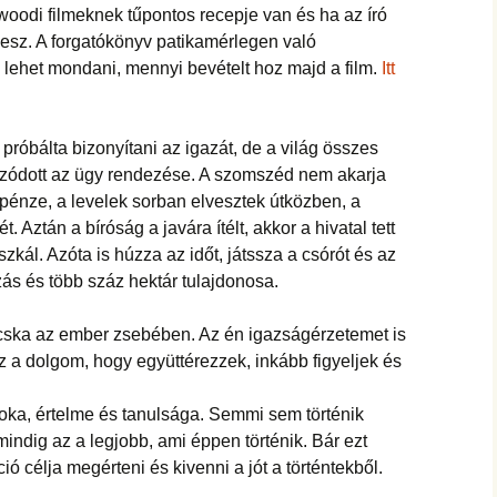
woodi filmeknek tűpontos recepje van és ha az író
 lesz. A forgatókönyv patikamérlegen való
lehet mondani, mennyi bevételt hoz majd a film.
Itt
róbálta bizonyítani az igazát, de a világ összes
ódott az ügy rendezése. A szomszéd nem akarja
s pénze, a levelek sorban elvesztek útközben, a
t. Aztán a bíróság a javára ítélt, akkor a hivatal tett
szkál. Azóta is húzza az időt, játssza a csórót és az
ozás és több száz hektár tulajdonosa.
 bicska az ember zsebében. Az én igazságérzetemet is
 a dolgom, hogy együttérezzek, inkább figyeljek és
ka, értelme és tanulsága. Semmi sem történik
mindig az a legjobb, ami éppen történik. Bár ezt
ó célja megérteni és kivenni a jót a történtekből.