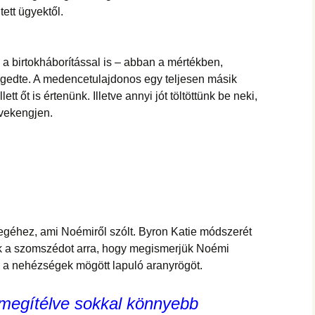
tett ügyektől.
 a birtokháborítással is – abban a mértékben,
gedte. A medencetulajdonos egy teljesen másik
tt őt is értenünk. Illetve annyi jót töltöttünk be neki,
 vekengjen.
yegéhez, ami Noémiről szólt. Byron Katie módszerét
uk a szomszédot arra, hogy megismerjük Noémi
k a nehézségek mögött lapuló aranyrögöt.
 megítélve sokkal könnyebb