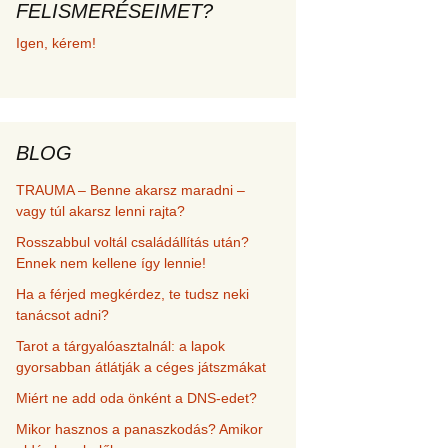
FELISMERÉSEIMET?
met és
Igen, kérem!
erződési
BLOG
TRAUMA – Benne akarsz maradni –
vagy túl akarsz lenni rajta?
Rosszabbul voltál családállítás után?
Ennek nem kellene így lennie!
Ha a férjed megkérdez, te tudsz neki
tanácsot adni?
Tarot a tárgyalóasztalnál: a lapok
gyorsabban átlátják a céges játszmákat
Miért ne add oda önként a DNS-edet?
Mikor hasznos a panaszkodás? Amikor