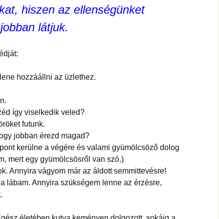
at, hiszen az ellenségünket
jobban látjuk.
dját:
lene hozzáállni az üzlethez.
n.
éd így viselkedik veled?
röket futunk.
hogy jobban érezd magad?
t, pont kerülne a végére és valami gyümölcsöző dolog
em, mert egy gyümölcsösről van szó.)
ok. Annyira vágyom már az áldott semmittevésre!
 a lábam. Annyira szükségem lenne az érzésre,
.
gész életében kutya keményen dolgozott, sokáig a