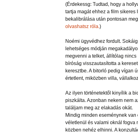
(Érdekessg: Tudtad, hogy a holly
tartja magát ehhez a film sikeres
bekalibrálása után pontosan meg 
olvashatsz róla.
)
Noémi ügyvédhez fordult. Sokáig p
lehetséges módján megakadályoz
megvenni a telket, állítólag ninc
bíróság visszautasította a kereseté
keresztbe. A bitorló pedig vígan ú
értetlent, miközben villa, vállalk
Az ilyen történetektől kinyílik a
piszkálta. Azonban nekem nem az
találjam meg az elakadás okát.
Mindig minden eseménynek van o
véletlenül és valami oknál fogva 
közben nehéz elhinni. A konzultáci