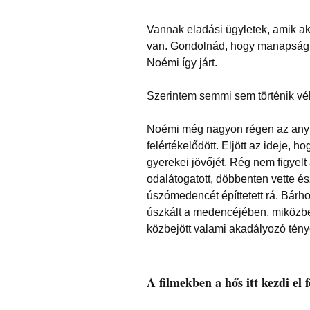
Vannak eladási ügyletek, amik akk
van. Gondolnád, hogy manapság a
Noémi így járt.
Szerintem semmi sem történik véle
Noémi még nagyon régen az anyuk
felértékelődött. Eljött az ideje, 
gyerekei jövőjét. Rég nem figyelt
odalátogatott, döbbenten vette és
úszómedencét építtetett rá. Bárho
úszkált a medencéjében, miközben
közbejött valami akadályozó tény
A filmekben a hős itt kezdi el