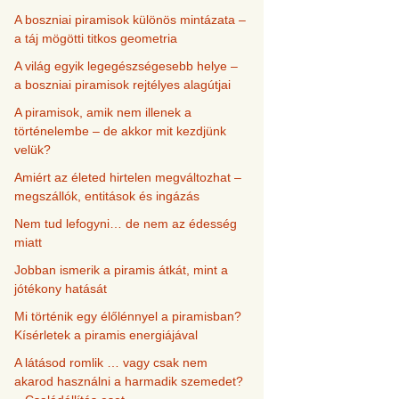
A boszniai piramisok különös mintázata –
a táj mögötti titkos geometria
A világ egyik legegészségesebb helye –
a boszniai piramisok rejtélyes alagútjai
A piramisok, amik nem illenek a
történelembe – de akkor mit kezdjünk
velük?
Amiért az életed hirtelen megváltozhat –
megszállók, entitások és ingázás
Nem tud lefogyni… de nem az édesség
miatt
Jobban ismerik a piramis átkát, mint a
jótékony hatását
Mi történik egy élőlénnyel a piramisban?
Kísérletek a piramis energiájával
A látásod romlik … vagy csak nem
akarod használni a harmadik szemedet?