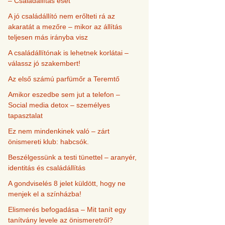
– Családállítás eset
A jó családállító nem erőlteti rá az
akaratát a mezőre – mikor az állítás
teljesen más irányba visz
A családállítónak is lehetnek korlátai –
válassz jó szakembert!
Az első számú parfümőr a Teremtő
Amikor eszedbe sem jut a telefon –
Social media detox – személyes
tapasztalat
Ez nem mindenkinek való – zárt
önismereti klub: habcsók.
Beszélgessünk a testi tünettel – aranyér,
identitás és családállítás
A gondviselés 8 jelet küldött, hogy ne
menjek el a színházba!
Elismerés befogadása – Mit tanít egy
tanítvány levele az önismeretről?