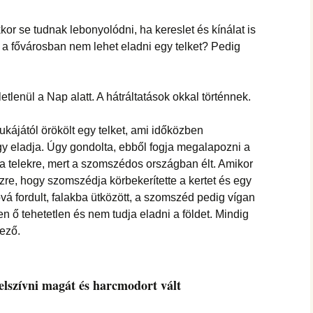
hanganyagok – régebbi
foglalkozások
or se tudnak lebonyolódni, ha kereslet és kínálat is
 fővárosban nem lehet eladni egy telket? Pedig
tlenül a Nap alatt. A hátráltatások okkal történnek.
ájától örökölt egy telket, ami időközben
hogy eladja. Úgy gondolta, ebből fogja megalapozni a
 a telekre, mert a szomszédos országban élt. Amikor
zre, hogy szomszédja körbekerítette a kertet és egy
vá fordult, falakba ütközött, a szomszéd pedig vígan
 ő tehetetlen és nem tudja eladni a földet. Mindig
ező.
 felszívni magát és harcmodort vált