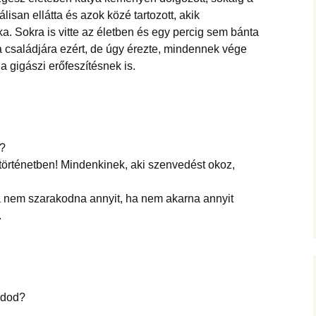
álisan ellátta és azok közé tartozott, akik
a. Sokra is vitte az életben és egy percig sem bánta
a családjára ezért, de úgy érezte, mindennek vége
a gigászi erőfeszítésnek is.
k?
történetben! Mindenkinek, aki szenvedést okoz,
a nem szarakodna annyit, ha nem akarna annyit
.
édod?