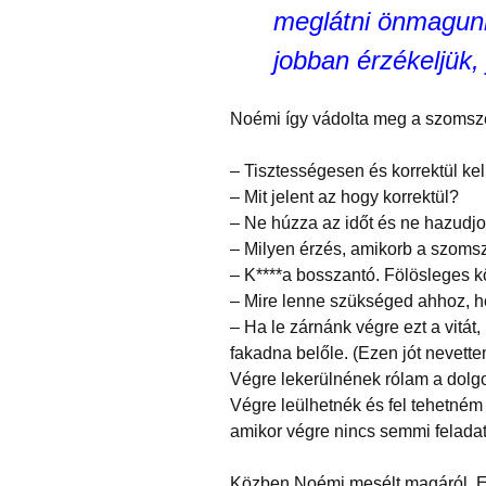
meglátni önmagunk
jobban érzékeljük, 
Noémi így vádolta meg a szomszé
– Tisztességesen és korrektül kel
– Mit jelent az hogy korrektül?
– Ne húzza az időt és ne hazudjo
– Milyen érzés, amikorb a szomsz
– K****a bosszantó. Fölösleges kö
– Mire lenne szükséged ahhoz, 
– Ha le zárnánk végre ezt a vitá
fakadna belőle. (Ezen jót nevett
Végre lekerülnének rólam a dolg
Végre leülhetnék és fel tehetném
amikor végre nincs semmi feladat
Közben Noémi mesélt magáról. E