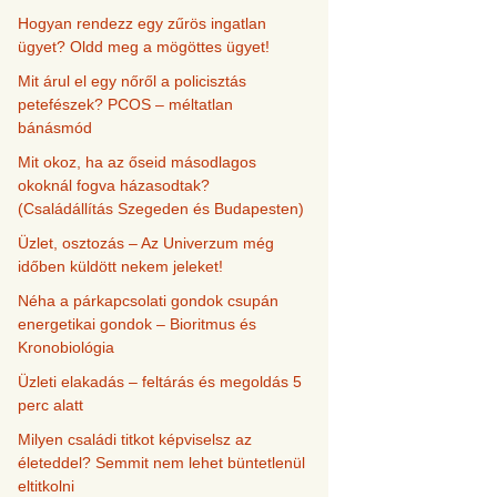
Hogyan rendezz egy zűrös ingatlan
ügyet? Oldd meg a mögöttes ügyet!
Mit árul el egy nőről a policisztás
petefészek? PCOS – méltatlan
bánásmód
Mit okoz, ha az őseid másodlagos
okoknál fogva házasodtak?
(Családállítás Szegeden és Budapesten)
Üzlet, osztozás – Az Univerzum még
időben küldött nekem jeleket!
Néha a párkapcsolati gondok csupán
energetikai gondok – Bioritmus és
Kronobiológia
Üzleti elakadás – feltárás és megoldás 5
perc alatt
Milyen családi titkot képviselsz az
életeddel? Semmit nem lehet büntetlenül
eltitkolni