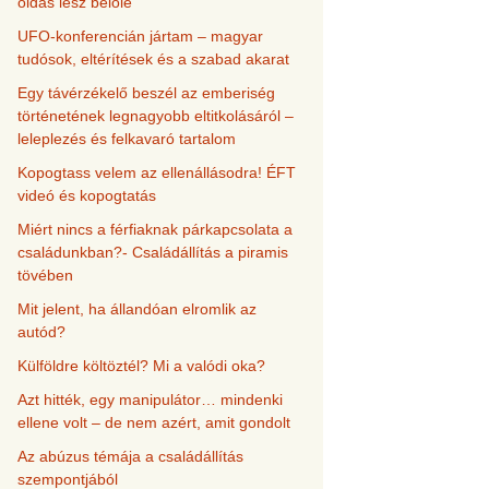
oldás lesz belőle
UFO-konferencián jártam – magyar
tudósok, eltérítések és a szabad akarat
Egy távérzékelő beszél az emberiség
történetének legnagyobb eltitkolásáról –
leleplezés és felkavaró tartalom
Kopogtass velem az ellenállásodra! ÉFT
videó és kopogtatás
Miért nincs a férfiaknak párkapcsolata a
családunkban?- Családállítás a piramis
tövében
Mit jelent, ha állandóan elromlik az
autód?
Külföldre költöztél? Mi a valódi oka?
Azt hitték, egy manipulátor… mindenki
ellene volt – de nem azért, amit gondolt
Az abúzus témája a családállítás
szempontjából