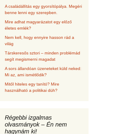
A családállítás egy gyorsítópálya. Megéri
benne lenni egy szerepben.
Mire adhat magyarázatot egy előző
életes emlék?
Nem kell, hogy ennyire hasson rád a
világ
Társkeresős sztori – minden problémád
segít megismerni magadat
A sors állandóan üzeneteket küld neked:
Mi az, ami ismétlődik?
Mitől hiteles egy tanító? Mire
használható a politikai düh?
Régebbi izgalmas
olvasmányok – Én nem
hagynám ki!