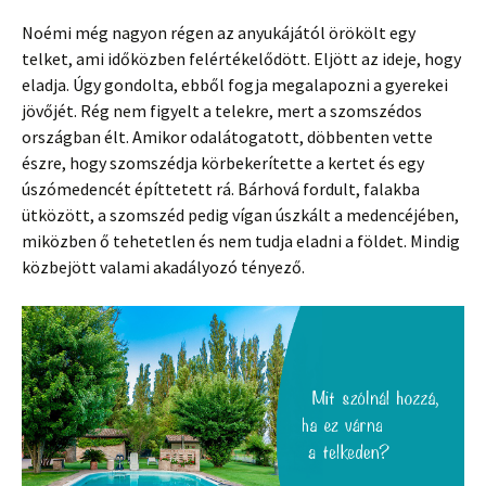
Noémi még nagyon régen az anyukájától örökölt egy
telket, ami időközben felértékelődött. Eljött az ideje, hogy
eladja. Úgy gondolta, ebből fogja megalapozni a gyerekei
jövőjét. Rég nem figyelt a telekre, mert a szomszédos
országban élt. Amikor odalátogatott, döbbenten vette
észre, hogy szomszédja körbekerítette a kertet és egy
úszómedencét építtetett rá. Bárhová fordult, falakba
ütközött, a szomszéd pedig vígan úszkált a medencéjében,
miközben ő tehetetlen és nem tudja eladni a földet. Mindig
közbejött valami akadályozó tényező.