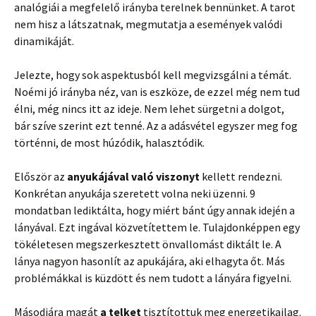
analógiái a megfelelő irányba terelnek bennünket. A tarot
nem hisz a látszatnak, megmutatja a események valódi
dinamikáját.
Jelezte, hogy sok aspektusból kell megvizsgálni a témát.
Noémi jó irányba néz, van is eszköze, de ezzel még nem tud
élni, még nincs itt az ideje. Nem lehet sürgetni a dolgot,
bár szíve szerint ezt tenné. Az a adásvétel egyszer meg fog
történni, de most húzódik, halasztódik.
Először az
anyukájával való viszonyt
kellett rendezni.
Konkrétan anyukája szeretett volna neki üzenni. 9
mondatban lediktálta, hogy miért bánt úgy annak idején a
lányával. Ezt ingával közvetítettem le. Tulajdonképpen egy
tökéletesen megszerkesztett önvallomást diktált le. A
lánya nagyon hasonlít az apukájára, aki elhagyta őt. Más
problémákkal is küzdött és nem tudott a lányára figyelni.
Másodjára magát
a telket
tisztítottuk meg energetikailag.