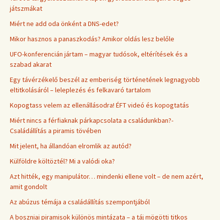
játszmákat
Miért ne add oda önként a DNS-edet?
Mikor hasznos a panaszkodás? Amikor oldás lesz belőle
UFO-konferencián jártam – magyar tudósok, eltérítések és a
szabad akarat
Egy távérzékelő beszél az emberiség történetének legnagyobb
eltitkolásáról – leleplezés és felkavaró tartalom
Kopogtass velem az ellenállásodra! ÉFT videó és kopogtatás
Miért nincs a férfiaknak párkapcsolata a családunkban?-
Családállítás a piramis tövében
Mit jelent, ha állandóan elromlik az autód?
Külföldre költöztél? Mi a valódi oka?
Azt hitték, egy manipulátor… mindenki ellene volt – de nem azért,
amit gondolt
Az abúzus témája a családállítás szempontjából
A boszniai piramisok különös mintázata – a táj mögötti titkos