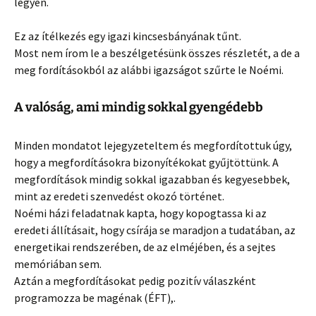
legyen.
Ez az ítélkezés egy igazi kincsesbányának tűnt.
Most nem írom le a beszélgetésünk összes részletét, a de a
meg fordításokból az alábbi igazságot szűrte le Noémi.
A valóság, ami mindig sokkal gyengédebb
Minden mondatot lejegyzeteltem és megfordítottuk úgy,
hogy a megfordításokra bizonyítékokat gyűjtöttünk. A
megfordítások mindig sokkal igazabban és kegyesebbek,
mint az eredeti szenvedést okozó történet.
Noémi házi feladatnak kapta, hogy kopogtassa ki az
eredeti állításait, hogy csírája se maradjon a tudatában, az
energetikai rendszerében, de az elméjében, és a sejtes
memóriában sem.
Aztán a megfordításokat pedig pozitív válaszként
programozza be magénak (ÉFT),.