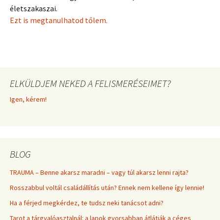
életszakaszai.
Ezt is megtanulhatod tőlem.
ELKÜLDJEM NEKED A FELISMERÉSEIMET?
Igen, kérem!
BLOG
TRAUMA – Benne akarsz maradni – vagy túl akarsz lenni rajta?
Rosszabbul voltál családállítás után? Ennek nem kellene így lennie!
Ha a férjed megkérdez, te tudsz neki tanácsot adni?
Tarot a tárgyalóasztalnál: a lapok gyorsabban átlátják a céges