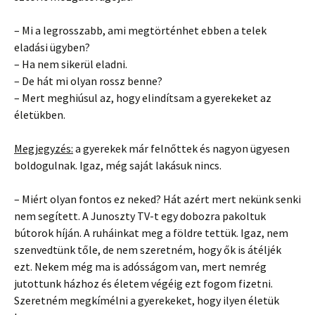
– Mi a legrosszabb, ami megtörténhet ebben a telek
eladási ügyben?
– Ha nem sikerül eladni.
– De hát mi olyan rossz benne?
– Mert meghiúsul az, hogy elindítsam a gyerekeket az
életükben.
Megjegyzés:
a gyerekek már felnőttek és nagyon ügyesen
boldogulnak. Igaz, még saját lakásuk nincs.
– Miért olyan fontos ez neked? Hát azért mert nekünk senki
nem segített. A Junoszty TV-t egy dobozra pakoltuk
bútorok híján. A ruháinkat meg a földre tettük. Igaz, nem
szenvedtünk tőle, de nem szeretném, hogy ők is átéljék
ezt. Nekem még ma is adósságom van, mert nemrég
jutottunk házhoz és életem végéig ezt fogom fizetni.
Szeretném megkímélni a gyerekeket, hogy ilyen életük