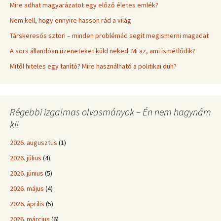
Mire adhat magyarázatot egy előző életes emlék?
Nem kell, hogy ennyire hasson rád a világ
Társkeresős sztori – minden problémád segít megismerni magadat
A sors állandóan üzeneteket küld neked: Mi az, ami ismétlődik?
Mitől hiteles egy tanító? Mire használható a politikai düh?
Régebbi izgalmas olvasmányok – Én nem hagynám
ki!
2026. augusztus
(1)
2026. július
(4)
2026. június
(5)
2026. május
(4)
2026. április
(5)
2026. március
(6)