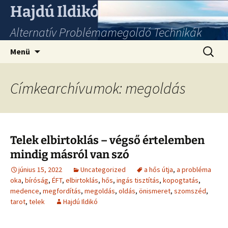
Hajdú Ildikó
Alternatív Problémamegoldó Technikák
Ugrás
Keresés
Menü
a
tartalomhoz
Címkearchívumok: megoldás
Telek elbirtoklás – végső értelemben
mindig másról van szó
június 15, 2022
Uncategorized
a hős útja
,
a probléma
oka
,
bíróság
,
ÉFT
,
elbirtoklás
,
hős
,
ingás tisztítás
,
kopogtatás
,
medence
,
megfordítás
,
megoldás
,
oldás
,
önismeret
,
szomszéd
,
tarot
,
telek
Hajdú Ildikó