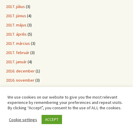
2017. július
(3)
2017. június
(4)
2017. május
(3)
2017. április
(5)
2017. március
(3)
2017. február
(3)
2017. január
(4)
2016. december
(1)
2016. november
(3)
2016. október
(4)
We use cookies on our website to give you the most relevant
2016. szeptember
(8)
experience by remembering your preferences and repeat visits.
By clicking “Accept”, you consent to the use of ALL the cookies.
2016. augusztus
(4)
2016. július
(3)
Cookie settings
ACCEPT
2016. június
(4)