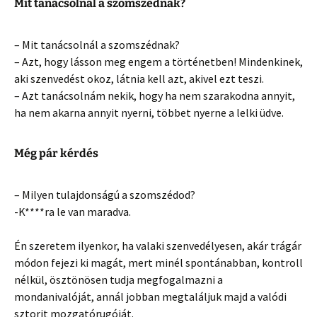
Mit tanácsolnál a szomszédnak?
– Mit tanácsolnál a szomszédnak?
– Azt, hogy lásson meg engem a történetben! Mindenkinek,
aki szenvedést okoz, látnia kell azt, akivel ezt teszi.
– Azt tanácsolnám nekik, hogy ha nem szarakodna annyit,
ha nem akarna annyit nyerni, többet nyerne a lelki üdve.
Még pár kérdés
– Milyen tulajdonságú a szomszédod?
-K****ra le van maradva.
Én szeretem ilyenkor, ha valaki szenvedélyesen, akár trágár
módon fejezi ki magát, mert minél spontánabban, kontroll
nélkül, ösztönösen tudja megfogalmazni a
mondanivalóját, annál jobban megtaláljuk majd a valódi
sztorit mozgatórugóját.