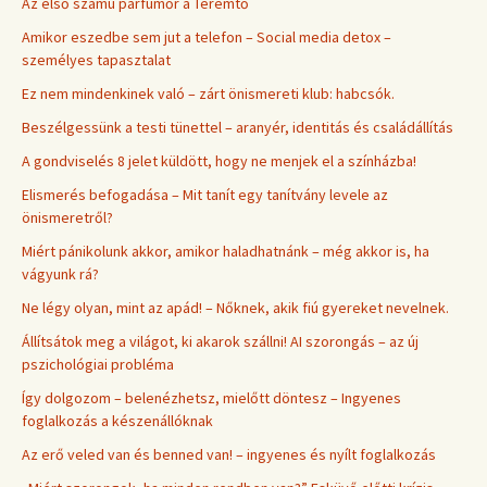
Az első számú parfümőr a Teremtő
Amikor eszedbe sem jut a telefon – Social media detox –
személyes tapasztalat
Ez nem mindenkinek való – zárt önismereti klub: habcsók.
Beszélgessünk a testi tünettel – aranyér, identitás és családállítás
A gondviselés 8 jelet küldött, hogy ne menjek el a színházba!
Elismerés befogadása – Mit tanít egy tanítvány levele az
önismeretről?
Miért pánikolunk akkor, amikor haladhatnánk – még akkor is, ha
vágyunk rá?
Ne légy olyan, mint az apád! – Nőknek, akik fiú gyereket nevelnek.
Állítsátok meg a világot, ki akarok szállni! AI szorongás – az új
pszichológiai probléma
Így dolgozom – belenézhetsz, mielőtt döntesz – Ingyenes
foglalkozás a készenállóknak
Az erő veled van és benned van! – ingyenes és nyílt foglalkozás