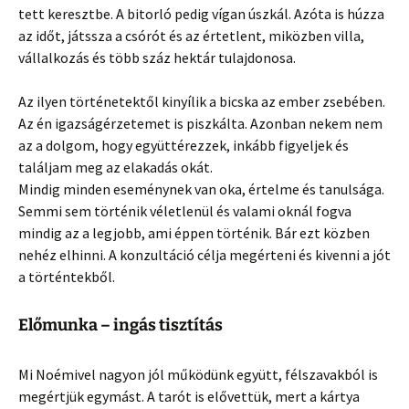
tett keresztbe. A bitorló pedig vígan úszkál. Azóta is húzza
az időt, játssza a csórót és az értetlent, miközben villa,
vállalkozás és több száz hektár tulajdonosa.
Az ilyen történetektől kinyílik a bicska az ember zsebében.
Az én igazságérzetemet is piszkálta. Azonban nekem nem
az a dolgom, hogy együttérezzek, inkább figyeljek és
találjam meg az elakadás okát.
Mindig minden eseménynek van oka, értelme és tanulsága.
Semmi sem történik véletlenül és valami oknál fogva
mindig az a legjobb, ami éppen történik. Bár ezt közben
nehéz elhinni. A konzultáció célja megérteni és kivenni a jót
a történtekből.
Előmunka – ingás tisztítás
Mi Noémivel nagyon jól működünk együtt, félszavakból is
megértjük egymást. A tarót is elővettük, mert a kártya