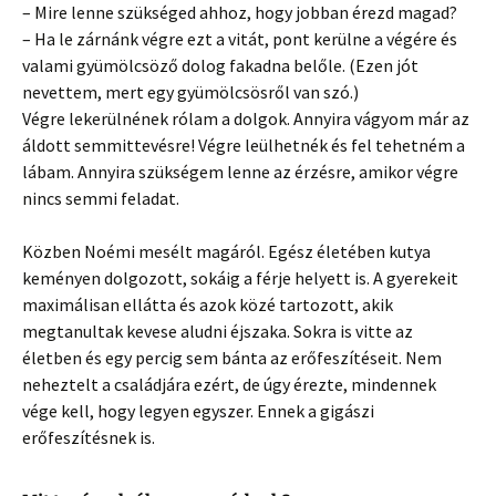
– Mire lenne szükséged ahhoz, hogy jobban érezd magad?
– Ha le zárnánk végre ezt a vitát, pont kerülne a végére és
valami gyümölcsöző dolog fakadna belőle. (Ezen jót
nevettem, mert egy gyümölcsösről van szó.)
Végre lekerülnének rólam a dolgok. Annyira vágyom már az
áldott semmittevésre! Végre leülhetnék és fel tehetném a
lábam. Annyira szükségem lenne az érzésre, amikor végre
nincs semmi feladat.
Közben Noémi mesélt magáról. Egész életében kutya
keményen dolgozott, sokáig a férje helyett is. A gyerekeit
maximálisan ellátta és azok közé tartozott, akik
megtanultak kevese aludni éjszaka. Sokra is vitte az
életben és egy percig sem bánta az erőfeszítéseit. Nem
neheztelt a családjára ezért, de úgy érezte, mindennek
vége kell, hogy legyen egyszer. Ennek a gigászi
erőfeszítésnek is.