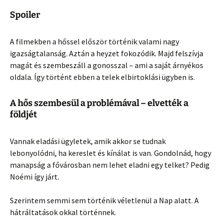
Spoiler
A filmekben a hőssel először történik valami nagy
igazságtalanság. Aztán a heyzet fokozódik. Majd felszívja
magát és szembeszáll a gonosszal – ami a saját árnyékos
oldala. Így történt ebben a telek elbirtoklási ügyben is.
A hős szembesül a problémával – elvették a
földjét
Vannak eladási ügyletek, amik akkor se tudnak
lebonyolódni, ha kereslet és kínálat is van. Gondolnád, hogy
manapság a fővárosban nem lehet eladni egy telket? Pedig
Noémi így járt.
Szerintem semmi sem történik véletlenül a Nap alatt. A
hátráltatások okkal történnek.