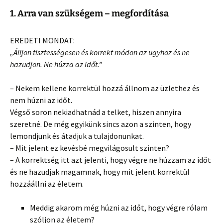
1. Arra van szükségem – megfordítása
EREDETI MONDAT:
„Álljon tisztességesen és korrekt módon az ügyhöz és ne
hazudjon. Ne húzza az időt.”
– Nekem kellene korrektül hozzá állnom az üzlethez és
nem húzni az időt.
Végső soron nekiadhatnád a telket, hiszen annyira
szeretné. De még egyikünk sincs azon a szinten, hogy
lemondjunk és átadjuk a tulajdonunkat.
– Mit jelent ez kevésbé megvilágosult szinten?
– A korrektség itt azt jelenti, hogy végre ne húzzam az időt
és ne hazudjak magamnak, hogy mit jelent korrektül
hozzáállni az életem.
Meddig akarom még húzni az időt, hogy végre rólam
szóljon az életem?