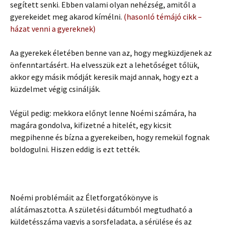
segített senki. Ebben valami olyan nehézség, amitől a
gyerekeidet meg akarod kímélni.
(hasonló témájó cikk –
házat venni a gyereknek)
Aa gyerekek életében benne van az, hogy megküzdjenek az
önfenntartásért. Ha elvesszük ezt a lehetőséget tőlük,
akkor egy másik módját keresik majd annak, hogy ezt a
küzdelmet végig csinálják.
Végül pedig: mekkora előnyt lenne Noémi számára, ha
magára gondolva, kifizetné a hitelét, egy kicsit
megpihenne és bízna a gyerekeiben, hogy remekül fognak
boldogulni. Hiszen eddig is ezt tették.
Noémi problémáit az Életforgatókönyve is
alátámasztotta. A születési dátumból megtudható a
küldetésszáma vagyis a sorsfeladata, a sérülése és az