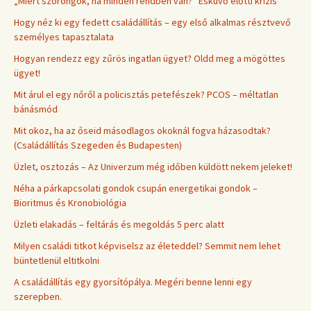
„Miért szorongok, ha minden rendben van?” Esküvő előtti krízis
Hogy néz ki egy fedett családállítás – egy első alkalmas résztvevő
személyes tapasztalata
Hogyan rendezz egy zűrös ingatlan ügyet? Oldd meg a mögöttes
ügyet!
Mit árul el egy nőről a policisztás petefészek? PCOS – méltatlan
bánásmód
Mit okoz, ha az őseid másodlagos okoknál fogva házasodtak?
(Családállítás Szegeden és Budapesten)
Üzlet, osztozás – Az Univerzum még időben küldött nekem jeleket!
Néha a párkapcsolati gondok csupán energetikai gondok –
Bioritmus és Kronobiológia
Üzleti elakadás – feltárás és megoldás 5 perc alatt
Milyen családi titkot képviselsz az életeddel? Semmit nem lehet
büntetlenül eltitkolni
A családállítás egy gyorsítópálya. Megéri benne lenni egy
szerepben.