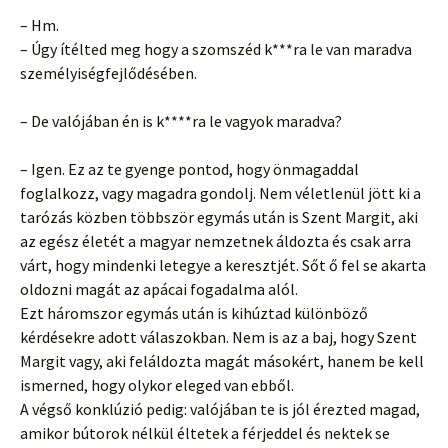
– Hm.
– Úgy ítélted meg hogy a szomszéd k***ra le van maradva
személyiségfejlődésében.
– De valójában én is k****ra le vagyok maradva?
– Igen. Ez az te gyenge pontod, hogy önmagaddal
foglalkozz, vagy magadra gondolj. Nem véletlenül jött ki a
tarózás közben többször egymás után is Szent Margit, aki
az egész életét a magyar nemzetnek áldozta és csak arra
várt, hogy mindenki letegye a keresztjét. Sőt ő fel se akarta
oldozni magát az apácai fogadalma alól.
Ezt háromszor egymás után is kihúztad különböző
kérdésekre adott válaszokban. Nem is az a baj, hogy Szent
Margit vagy, aki feláldozta magát másokért, hanem be kell
ismerned, hogy olykor eleged van ebből.
A végső konklúzió pedig: valójában te is jól érezted magad,
amikor bútorok nélkül éltetek a férjeddel és nektek se