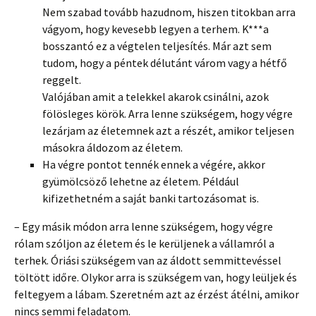
Nem szabad tovább hazudnom, hiszen titokban arra
vágyom, hogy kevesebb legyen a terhem. K***a
bosszantó ez a végtelen teljesítés. Már azt sem
tudom, hogy a péntek délutánt várom vagy a hétfő
reggelt.
Valójában amit a telekkel akarok csinálni, azok
fölösleges körök. Arra lenne szükségem, hogy végre
lezárjam az életemnek azt a részét, amikor teljesen
másokra áldozom az életem.
Ha végre pontot tennék ennek a végére, akkor
gyümölcsöző lehetne az életem. Például
kifizethetném a saját banki tartozásomat is.
– Egy másik módon arra lenne szükségem, hogy végre
rólam szóljon az életem és le kerüljenek a vállamról a
terhek. Óriási szükségem van az áldott semmittevéssel
töltött időre. Olykor arra is szükségem van, hogy leüljek és
feltegyem a lábam. Szeretném azt az érzést átélni, amikor
nincs semmi feladatom.