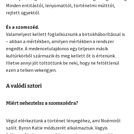
Minden entitástól, lenyomattól, történelmi múlttól,
rejtett ügyektől.
És a szomszéd.
Valamelyest kellett foglalkoznunk a birtokháborítással is
– abban a mértékben, amilyen mértékben a rendszer
engedte. A medencetulajdonos egy teljesen másik
kultúrkörből származik és meg kellett őt is értenünk.
Illetve annyi jót töltöttünk be neki, hogy ne feltétlenül
ezen a telken vekengjen.
A valódi sztori
Miért neheztelsz a szomszédra?
Végül elérkeztünk a történet lényegéhez, ami Noémiről
szólt. Byron Katie módszerét alkalmaztuk. Vagyis