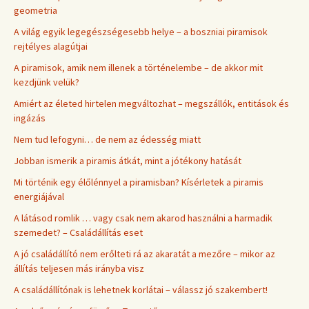
geometria
A világ egyik legegészségesebb helye – a boszniai piramisok
rejtélyes alagútjai
A piramisok, amik nem illenek a történelembe – de akkor mit
kezdjünk velük?
Amiért az életed hirtelen megváltozhat – megszállók, entitások és
ingázás
Nem tud lefogyni… de nem az édesség miatt
Jobban ismerik a piramis átkát, mint a jótékony hatását
Mi történik egy élőlénnyel a piramisban? Kísérletek a piramis
energiájával
A látásod romlik … vagy csak nem akarod használni a harmadik
szemedet? – Családállítás eset
A jó családállító nem erőlteti rá az akaratát a mezőre – mikor az
állítás teljesen más irányba visz
A családállítónak is lehetnek korlátai – válassz jó szakembert!