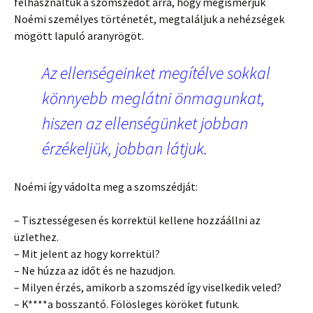
felhasználtuk a szomszédot arra, hogy megismerjük
Noémi személyes történetét, megtaláljuk a nehézségek
mögött lapuló aranyrögöt.
Az ellenségeinket megítélve sokkal
könnyebb meglátni önmagunkat,
hiszen az ellenségünket jobban
érzékeljük, jobban látjuk.
Noémi így vádolta meg a szomszédját:
– Tisztességesen és korrektül kellene hozzáállni az
üzlethez.
– Mit jelent az hogy korrektül?
– Ne húzza az időt és ne hazudjon.
– Milyen érzés, amikorb a szomszéd így viselkedik veled?
– K****a bosszantó. Fölösleges köröket futunk.