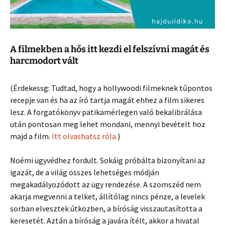
A filmekben a hős itt kezdi el felszívni magát és
harcmodort vált
(Érdekessg: Tudtad, hogy a hollywoodi filmeknek tűpontos
recepje van és ha az író tartja magát ehhez a film sikeres
lesz. A forgatókönyv patikamérlegen való bekalibrálása
után pontosan meg lehet mondani, mennyi bevételt hoz
majd a film.
Itt olvashatsz róla.
)
Noémi ügyvédhez fordult. Sokáig próbálta bizonyítani az
igazát, de a világ összes lehetséges módján
megakadályozódott az ügy rendezése. A szomszéd nem
akarja megvenni a telket, állítólag nincs pénze, a levelek
sorban elvesztek útközben, a bíróság visszautasította a
keresetét. Aztán a bíróság a javára ítélt, akkor a hivatal