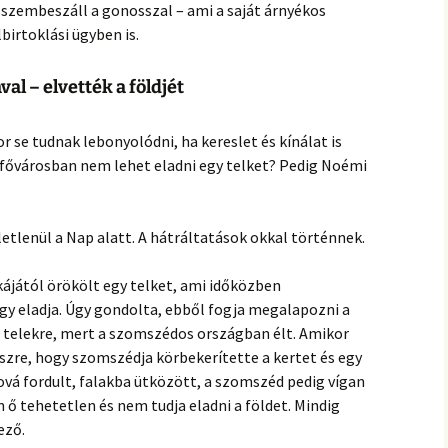
hanganyagok – régebbi
 szembeszáll a gonosszal – ami a saját árnyékos
foglalkozások
lbirtoklási ügyben is.
l – elvették a földjét
r se tudnak lebonyolódni, ha kereslet és kínálat is
fővárosban nem lehet eladni egy telket? Pedig Noémi
tlenül a Nap alatt. A hátráltatások okkal történnek.
jától örökölt egy telket, ami időközben
hogy eladja. Úgy gondolta, ebből fogja megalapozni a
 a telekre, mert a szomszédos országban élt. Amikor
zre, hogy szomszédja körbekerítette a kertet és egy
vá fordult, falakba ütközött, a szomszéd pedig vígan
ő tehetetlen és nem tudja eladni a földet. Mindig
ező.