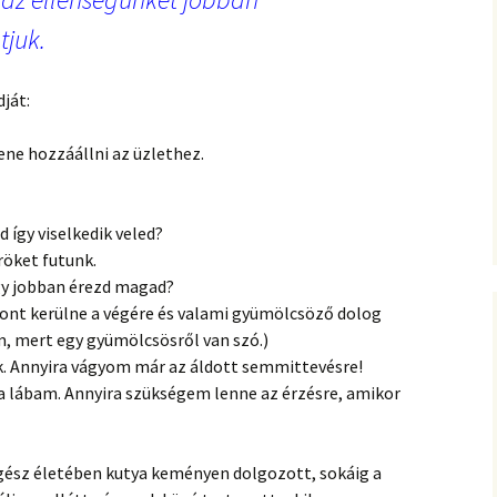
tjuk.
ját:
ene hozzáállni az üzlethez.
 így viselkedik veled?
röket futunk.
gy jobban érezd magad?
 pont kerülne a végére és valami gyümölcsöző dolog
m, mert egy gyümölcsösről van szó.)
k. Annyira vágyom már az áldott semmittevésre!
a lábam. Annyira szükségem lenne az érzésre, amikor
ész életében kutya keményen dolgozott, sokáig a