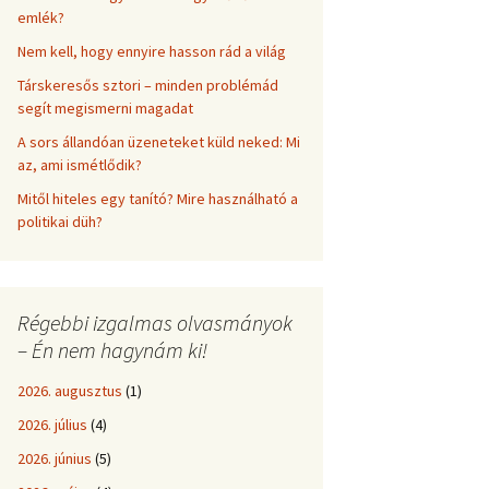
emlék?
Nem kell, hogy ennyire hasson rád a világ
Társkeresős sztori – minden problémád
segít megismerni magadat
A sors állandóan üzeneteket küld neked: Mi
az, ami ismétlődik?
Mitől hiteles egy tanító? Mire használható a
politikai düh?
Régebbi izgalmas olvasmányok
– Én nem hagynám ki!
2026. augusztus
(1)
2026. július
(4)
2026. június
(5)