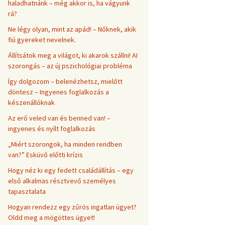
haladhatnánk – még akkor is, ha vágyunk
rá?
Ne légy olyan, mint az apád! – Nőknek, akik
fiú gyereket nevelnek.
Állítsátok meg a világot, ki akarok szállni! AI
szorongás – az új pszichológiai probléma
Így dolgozom – belenézhetsz, mielőtt
döntesz – Ingyenes foglalkozás a
készenállóknak
Az erő veled van és benned van! –
ingyenes és nyílt foglalkozás
„Miért szorongok, ha minden rendben
van?” Esküvő előtti krízis
Hogy néz ki egy fedett családállítás – egy
első alkalmas résztvevő személyes
tapasztalata
Hogyan rendezz egy zűrös ingatlan ügyet?
Oldd meg a mögöttes ügyet!