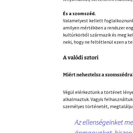
És a szomszéd.
Valamelyest kellett foglalkoznunk
amilyen mértékben a rendszer eng
kultúrkörből származik és meg kell
neki, hogy ne feltétlenül ezen a t
A valódi sztori
Miért neheztelsz a szomszédra
Végül elérkeztünk a történet lén
alkalmaztuk. Vagyis felhasználtu
személyes történetét, megtalálju
Az ellenségeinket m
önmagunkat, hiszen 