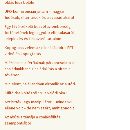
oldás lesz belőle
UFO-konferencián jártam – magyar
tudósok, eltérítések és a szabad akarat
Egy távérzékelő beszél az emberiség
történetének legnagyobb eltitkolásáról –
leleplezés és felkavaró tartalom
Kopogtass velem az ellenállásodra! ÉFT
videó és kopogtatás
Miért nincs a férfiaknak párkapcsolata a
családunkban?- Családállítás a piramis
tövében
Mit jelent, ha állandóan elromlik az autód?
Külföldre költöztél? Mi a valódi oka?
Azt hitték, egy manipulátor… mindenki
ellene volt – de nem azért, amit gondolt
Az abúzus témája a családállítás
szempontjából