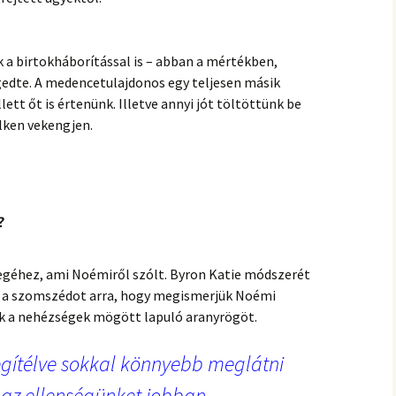
 a birtokháborítással is – abban a mértékben,
edte. A medencetulajdonos egy teljesen másik
ett őt is értenünk. Illetve annyi jót töltöttünk be
elken vekengjen.
?
yegéhez, ami Noémiről szólt. Byron Katie módszerét
k a szomszédot arra, hogy megismerjük Noémi
k a nehézségek mögött lapuló aranyrögöt.
egítélve sokkal könnyebb meglátni
az ellenségünket jobban