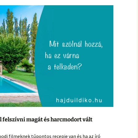
el felszívni magát és harcmodort vált
odi filmeknek tűpontos recepje van és ha az író