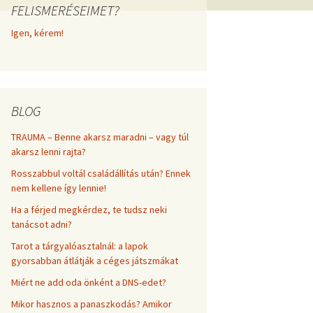
FELISMERÉSEIMET?
frekvenciákkal
Korlátozó hiedelmek a
testsúly, elhízás, evés, …
Igen, kérem!
AZ ÉLET DOLGAI
témakörében
RÖVIDEN
BLOG
TRAUMA – Benne akarsz maradni – vagy túl
akarsz lenni rajta?
Rosszabbul voltál családállítás után? Ennek
nem kellene így lennie!
Ha a férjed megkérdez, te tudsz neki
tanácsot adni?
Tarot a tárgyalóasztalnál: a lapok
gyorsabban átlátják a céges játszmákat
Miért ne add oda önként a DNS-edet?
Mikor hasznos a panaszkodás? Amikor