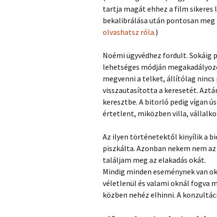
tartja magát ehhez a film sikeres
bekalibrálása után pontosan meg 
olvashatsz róla.
)
Noémi ügyvédhez fordult. Sokáig pr
lehetséges módján megakadályozó
megvenni a telket, állítólag nincs
visszautasította a keresetét. Aztán 
keresztbe. A bitorló pedig vígan ús
értetlent, miközben villa, vállalk
Az ilyen történetektől kinyílik a 
piszkálta. Azonban nekem nem az 
találjam meg az elakadás okát.
Mindig minden eseménynek van oka
véletlenül és valami oknál fogva m
közben nehéz elhinni. A konzultáci