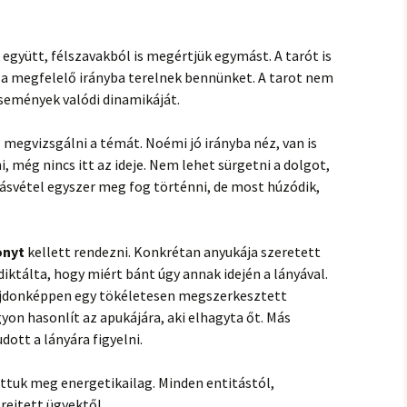
gyütt, félszavakból is megértjük egymást. A tarót is
i a megfelelő irányba terelnek bennünket. A tarot nem
semények valódi dinamikáját.
 megvizsgálni a témát. Noémi jó irányba néz, van is
, még nincs itt az ideje. Nem lehet sürgetni a dolgot,
adásvétel egyszer meg fog történni, de most húzódik,
onyt
kellett rendezni. Konkrétan anyukája szeretett
iktálta, hogy miért bánt úgy annak idején a lányával.
lajdonképpen egy tökéletesen megszerkesztett
gyon hasonlít az apukájára, aki elhagyta őt. Más
ott a lányára figyelni.
ottuk meg energetikailag. Minden entitástól,
rejtett ügyektől.