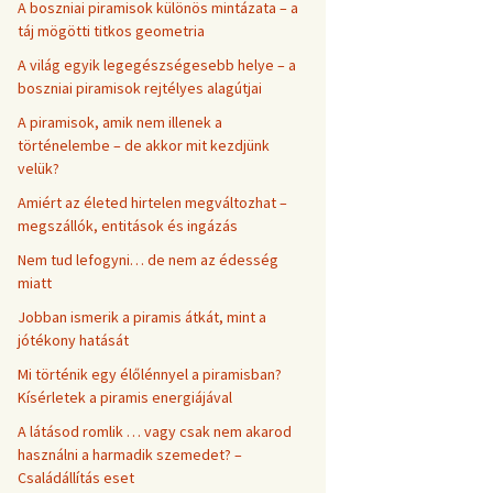
A boszniai piramisok különös mintázata – a
táj mögötti titkos geometria
A világ egyik legegészségesebb helye – a
boszniai piramisok rejtélyes alagútjai
A piramisok, amik nem illenek a
történelembe – de akkor mit kezdjünk
velük?
Amiért az életed hirtelen megváltozhat –
megszállók, entitások és ingázás
Nem tud lefogyni… de nem az édesség
miatt
Jobban ismerik a piramis átkát, mint a
jótékony hatását
Mi történik egy élőlénnyel a piramisban?
Kísérletek a piramis energiájával
A látásod romlik … vagy csak nem akarod
használni a harmadik szemedet? –
Családállítás eset