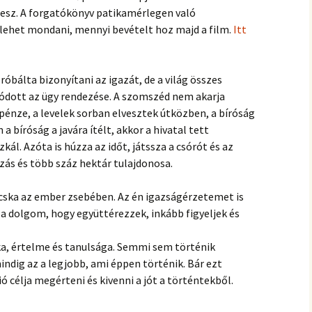
 lesz. A forgatókönyv patikamérlegen való
lehet mondani, mennyi bevételt hoz majd a film.
Itt
óbálta bizonyítani az igazát, de a világ összes
dott az ügy rendezése. A szomszéd nem akarja
 pénze, a levelek sorban elvesztek útközben, a bíróság
a bíróság a javára ítélt, akkor a hivatal tett
zkál. Azóta is húzza az időt, játssza a csórót és az
ozás és több száz hektár tulajdonosa.
bicska az ember zsebében. Az én igazságérzetemet is
a dolgom, hogy együttérezzek, inkább figyeljek és
, értelme és tanulsága. Semmi sem történik
indig az a legjobb, ami éppen történik. Bár ezt
ó célja megérteni és kivenni a jót a történtekből.