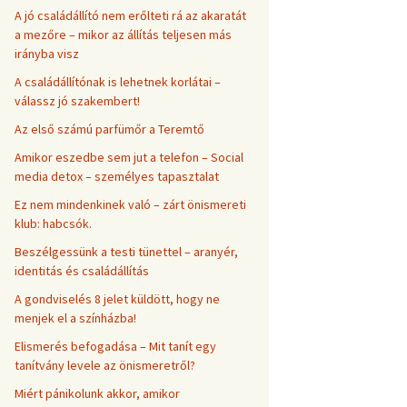
A jó családállító nem erőlteti rá az akaratát
a mezőre – mikor az állítás teljesen más
irányba visz
A családállítónak is lehetnek korlátai –
válassz jó szakembert!
Az első számú parfümőr a Teremtő
Amikor eszedbe sem jut a telefon – Social
media detox – személyes tapasztalat
Ez nem mindenkinek való – zárt önismereti
klub: habcsók.
Beszélgessünk a testi tünettel – aranyér,
identitás és családállítás
A gondviselés 8 jelet küldött, hogy ne
menjek el a színházba!
Elismerés befogadása – Mit tanít egy
tanítvány levele az önismeretről?
Miért pánikolunk akkor, amikor