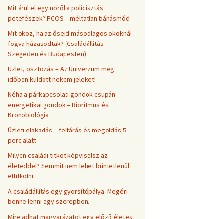
Mit árul el egy nőről a policisztás
petefészek? PCOS – méltatlan bánásmód
Mit okoz, ha az őseid másodlagos okoknál
fogva házasodtak? (Családállítás
Szegeden és Budapesten)
Üzlet, osztozás – Az Univerzum még
időben küldött nekem jeleket!
Néha a párkapcsolati gondok csupán
energetikai gondok – Bioritmus és
Kronobiológia
Üzleti elakadás – feltárás és megoldás 5
perc alatt
Milyen családi titkot képviselsz az
életeddel? Semmit nem lehet büntetlenül
eltitkolni
A családállítás egy gyorsítópálya. Megéri
benne lenni egy szerepben.
Mire adhat magyarázatot egy előző életes