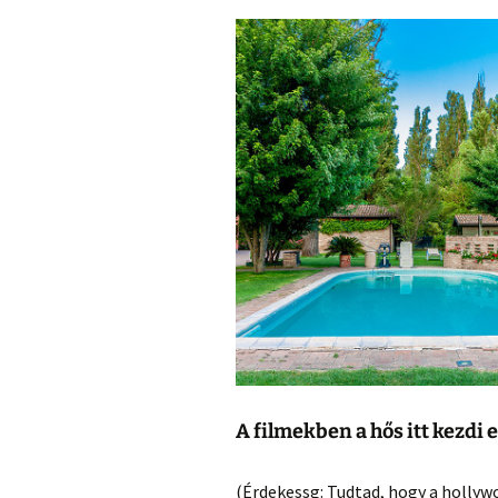
A filmekben a hős itt kezdi 
(Érdekessg: Tudtad, hogy a hollywo