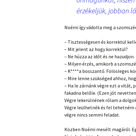
érzékeljük, jobban lá
Noémi így vádolta meg a szomszéd
– Tisztességesen és korrektül kell
– Mit jelent az hogy korrektül?
– Ne húzza az időt és ne hazudjon.
– Milyen érzés, amikorb a szomszéd
– K****a bosszantó. Fölösleges kö
– Mire lenne szükséged ahhoz, ho
– Ha le zárnánk végre ezt a vitát,
fakadna belőle. (Ezen jót nevette
Végre lekerülnének rólam a dolgo
Végre leülhetnék és fel tehetném 
végre nincs semmi feladat.
Közben Noémi mesélt magáról. Eg