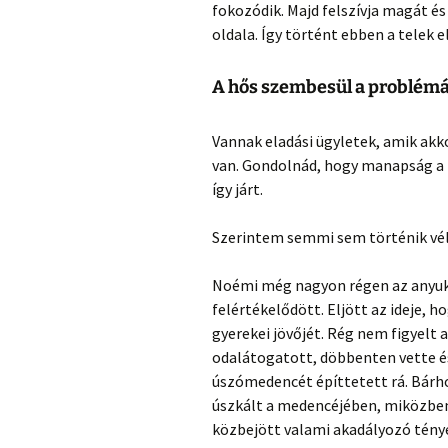
fokozódik. Majd felszívja magát és
oldala. Így történt ebben a telek e
A hős szembesül a problémáva
Vannak eladási ügyletek, amik akko
van. Gondolnád, hogy manapság a 
így járt.
Szerintem semmi sem történik véle
Noémi még nagyon régen az anyuká
felértékelődött. Eljött az ideje, 
gyerekei jövőjét. Rég nem figyelt
odalátogatott, döbbenten vette és
úszómedencét építtetett rá. Bárho
úszkált a medencéjében, miközben 
közbejött valami akadályozó tény