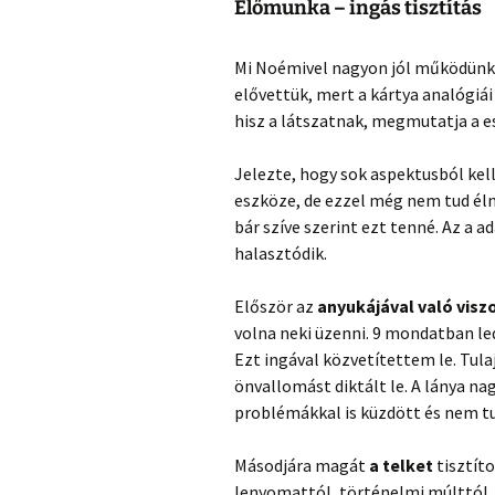
Előmunka – ingás tisztítás
Mi Noémivel nagyon jól működünk e
elővettük, mert a kártya analógiá
hisz a látszatnak, megmutatja a e
Jelezte, hogy sok aspektusból kell
eszköze, de ezzel még nem tud élni
bár szíve szerint ezt tenné. Az a 
halasztódik.
Először az
anyukájával való visz
volna neki üzenni. 9 mondatban led
Ezt ingával közvetítettem le. Tu
önvallomást diktált le. A lánya na
problémákkal is küzdött és nem tud
Másodjára magát
a telket
tisztít
lenyomattól, történelmi múlttól, 