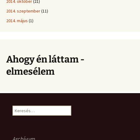
2014. október
(21)
2014. szeptember
(11)
2014. május
(1)
Ahogy én láttam -
elmesélem
Keresés:
Archívum