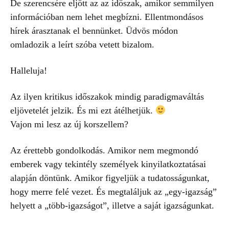
De szerencsére eljött az az időszak, amikor semmilyen
információban nem lehet megbízni. Ellentmondásos
hírek árasztanak el bennünket. Üdvös módon
omladozik a leírt szóba vetett bizalom.
Halleluja!
Az ilyen kritikus időszakok mindig paradigmaváltás
eljövetelét jelzik. És mi ezt átélhetjük.
Vajon mi lesz az új korszellem?
Az érettebb gondolkodás. Amikor nem megmondó
emberek vagy tekintély személyek kinyilatkoztatásai
alapján döntünk. Amikor figyeljük a tudatosságunkat,
hogy merre felé vezet. És megtaláljuk az „egy-igazság”
helyett a „több-igazságot”, illetve a saját igazságunkat.