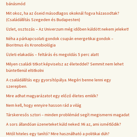
bánásmód
Mit okoz, ha az őseid másodlagos okoknál fogva házasodtak?
(Családállítás Szegeden és Budapesten)
Üzlet, osztozás – Az Univerzum még időben küldött nekem jeleket!
Néha a párkapcsolati gondok csupán energetikai gondok –
Bioritmus és Kronobiológia
Üzleti elakadás – feltárás és megoldás 5 perc alatt
Milyen családi titkot képviselsz az életeddel? Semmit nem lehet
büntetlenül eltitkolni
A családállítás egy gyorsítópálya. Megéri benne lenni egy
szerepben.
Mire adhat magyarázatot egy előző életes emlék?
Nem kell, hogy ennyire hasson rád a világ
Társkeresős sztori – minden problémád segít megismerni magadat
A sors állandóan üzeneteket küld neked: Mi az, ami ismétlődik?
Mitől hiteles egy tanító? Mire használható a politikai düh?