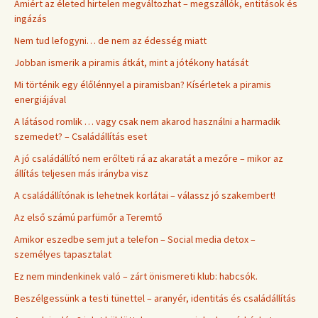
Amiért az életed hirtelen megváltozhat – megszállók, entitások és
ingázás
Nem tud lefogyni… de nem az édesség miatt
Jobban ismerik a piramis átkát, mint a jótékony hatását
Mi történik egy élőlénnyel a piramisban? Kísérletek a piramis
energiájával
A látásod romlik … vagy csak nem akarod használni a harmadik
szemedet? – Családállítás eset
A jó családállító nem erőlteti rá az akaratát a mezőre – mikor az
állítás teljesen más irányba visz
A családállítónak is lehetnek korlátai – válassz jó szakembert!
Az első számú parfümőr a Teremtő
Amikor eszedbe sem jut a telefon – Social media detox –
személyes tapasztalat
Ez nem mindenkinek való – zárt önismereti klub: habcsók.
Beszélgessünk a testi tünettel – aranyér, identitás és családállítás