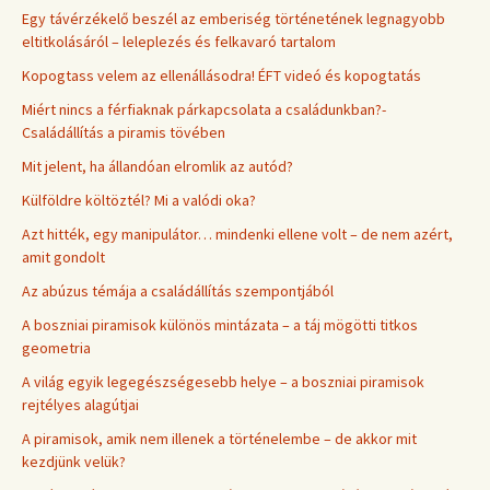
Egy távérzékelő beszél az emberiség történetének legnagyobb
eltitkolásáról – leleplezés és felkavaró tartalom
Kopogtass velem az ellenállásodra! ÉFT videó és kopogtatás
Miért nincs a férfiaknak párkapcsolata a családunkban?-
Családállítás a piramis tövében
Mit jelent, ha állandóan elromlik az autód?
Külföldre költöztél? Mi a valódi oka?
Azt hitték, egy manipulátor… mindenki ellene volt – de nem azért,
amit gondolt
Az abúzus témája a családállítás szempontjából
A boszniai piramisok különös mintázata – a táj mögötti titkos
geometria
A világ egyik legegészségesebb helye – a boszniai piramisok
rejtélyes alagútjai
A piramisok, amik nem illenek a történelembe – de akkor mit
kezdjünk velük?