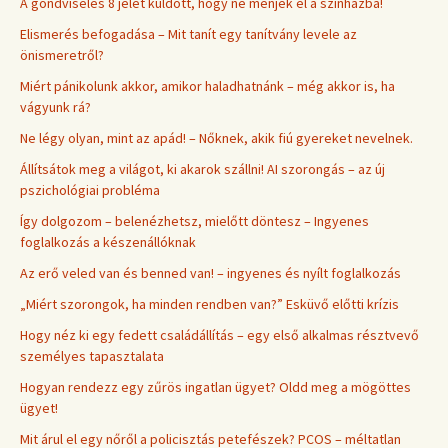
A gondviselés 8 jelet küldött, hogy ne menjek el a színházba!
Elismerés befogadása – Mit tanít egy tanítvány levele az
önismeretről?
Miért pánikolunk akkor, amikor haladhatnánk – még akkor is, ha
vágyunk rá?
Ne légy olyan, mint az apád! – Nőknek, akik fiú gyereket nevelnek.
Állítsátok meg a világot, ki akarok szállni! AI szorongás – az új
pszichológiai probléma
Így dolgozom – belenézhetsz, mielőtt döntesz – Ingyenes
foglalkozás a készenállóknak
Az erő veled van és benned van! – ingyenes és nyílt foglalkozás
„Miért szorongok, ha minden rendben van?” Esküvő előtti krízis
Hogy néz ki egy fedett családállítás – egy első alkalmas résztvevő
személyes tapasztalata
Hogyan rendezz egy zűrös ingatlan ügyet? Oldd meg a mögöttes
ügyet!
Mit árul el egy nőről a policisztás petefészek? PCOS – méltatlan