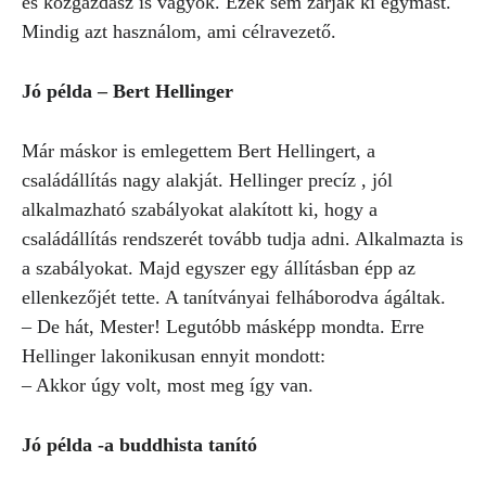
és közgazdász is vagyok. Ezek sem zárják ki egymást.
Mindig azt használom, ami célravezető.
Jó példa – Bert Hellinger
Már máskor is emlegettem Bert Hellingert, a
családállítás nagy alakját. Hellinger precíz , jól
alkalmazható szabályokat alakított ki, hogy a
családállítás rendszerét tovább tudja adni. Alkalmazta is
a szabályokat. Majd egyszer egy állításban épp az
ellenkezőjét tette. A tanítványai felháborodva ágáltak.
– De hát, Mester! Legutóbb másképp mondta. Erre
Hellinger lakonikusan ennyit mondott:
– Akkor úgy volt, most meg így van.
Jó példa -a buddhista tanító