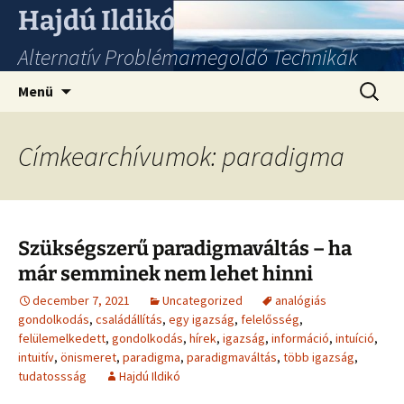
Hajdú Ildikó
Alternatív Problémamegoldó Technikák
Ugrás
Keresés
Menü
a
tartalomhoz
Címkearchívumok: paradigma
Szükségszerű paradigmaváltás – ha
már semminek nem lehet hinni
december 7, 2021
Uncategorized
analógiás
gondolkodás
,
családállítás
,
egy igazság
,
felelősség
,
felülemelkedett
,
gondolkodás
,
hírek
,
igazság
,
információ
,
intuíció
,
intuitív
,
önismeret
,
paradigma
,
paradigmaváltás
,
több igazság
,
tudatossság
Hajdú Ildikó