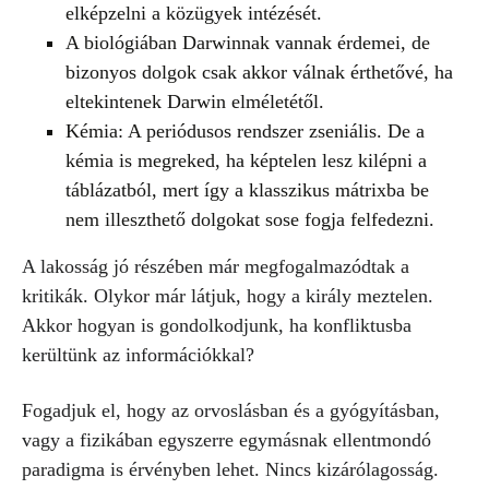
elképzelni a közügyek intézését.
A biológiában Darwinnak vannak érdemei, de
bizonyos dolgok csak akkor válnak érthetővé, ha
eltekintenek Darwin elméletétől.
Kémia: A periódusos rendszer zseniális. De a
kémia is megreked, ha képtelen lesz kilépni a
táblázatból, mert így a klasszikus mátrixba be
nem illeszthető dolgokat sose fogja felfedezni.
A lakosság jó részében már megfogalmazódtak a
kritikák. Olykor már látjuk, hogy a király meztelen.
Akkor hogyan is gondolkodjunk, ha konfliktusba
kerültünk az információkkal?
Fogadjuk el, hogy az orvoslásban és a gyógyításban,
vagy a fizikában egyszerre egymásnak ellentmondó
paradigma is érvényben lehet. Nincs kizárólagosság.