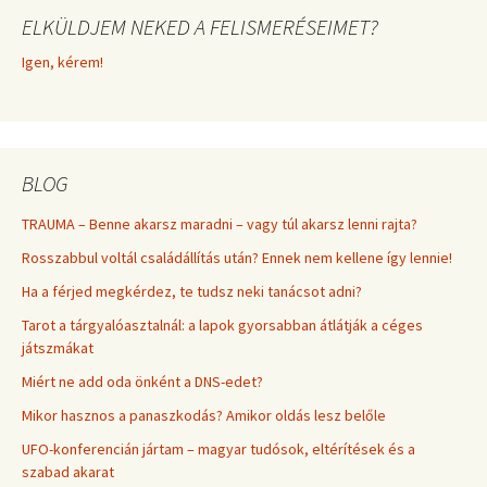
ELKÜLDJEM NEKED A FELISMERÉSEIMET?
Igen, kérem!
BLOG
TRAUMA – Benne akarsz maradni – vagy túl akarsz lenni rajta?
Rosszabbul voltál családállítás után? Ennek nem kellene így lennie!
Ha a férjed megkérdez, te tudsz neki tanácsot adni?
Tarot a tárgyalóasztalnál: a lapok gyorsabban átlátják a céges
játszmákat
Miért ne add oda önként a DNS-edet?
Mikor hasznos a panaszkodás? Amikor oldás lesz belőle
UFO-konferencián jártam – magyar tudósok, eltérítések és a
szabad akarat