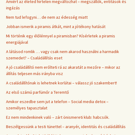
Amiért az életed hirtelen megváltozhat – megszállók, entitások és
ingázás
Nem tud lefogyni… de nem az édesség miatt
Jobban ismerik a piramis átkát, mint a jótékony hatását
Mi történik egy élőlénnyel a piramisban? Kísérletek a piramis
energiájával
A látásod romlik … vagy csak nem akarod használni a harmadik
szemedet? – Családállítás eset
A jó családállító nem erőlteti rá az akaratát a mezőre – mikor az
állítás teljesen más irányba visz
A családállítónak is lehetnek korlátai – válassz jó szakembert!
Az első számú parfümőr a Teremtő
Amikor eszedbe sem jut a telefon – Social media detox –
személyes tapasztalat
Ez nem mindenkinek való – zárt önismereti klub: habcsók.
Beszélgessünk a testi tünettel – aranyér, identitás és családállítás