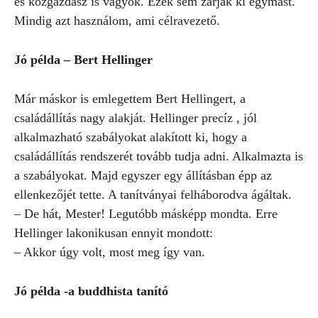
és közgazdász is vagyok. Ezek sem zárják ki egymást.
Mindig azt használom, ami célravezető.
Jó példa – Bert Hellinger
Már máskor is emlegettem Bert Hellingert, a
családállítás nagy alakját. Hellinger precíz , jól
alkalmazható szabályokat alakított ki, hogy a
családállítás rendszerét tovább tudja adni. Alkalmazta is
a szabályokat. Majd egyszer egy állításban épp az
ellenkezőjét tette. A tanítványai felháborodva ágáltak.
– De hát, Mester! Legutóbb másképp mondta. Erre
Hellinger lakonikusan ennyit mondott:
– Akkor úgy volt, most meg így van.
Jó példa -a buddhista tanító