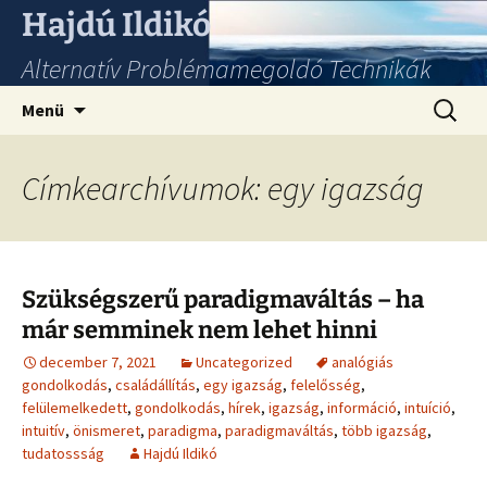
Hajdú Ildikó
Alternatív Problémamegoldó Technikák
Ugrás
Keresés
Menü
a
tartalomhoz
Címkearchívumok: egy igazság
Szükségszerű paradigmaváltás – ha
már semminek nem lehet hinni
december 7, 2021
Uncategorized
analógiás
gondolkodás
,
családállítás
,
egy igazság
,
felelősség
,
felülemelkedett
,
gondolkodás
,
hírek
,
igazság
,
információ
,
intuíció
,
intuitív
,
önismeret
,
paradigma
,
paradigmaváltás
,
több igazság
,
tudatossság
Hajdú Ildikó