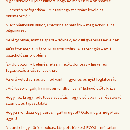
A gondviselés 8 jelet küldött, hogy ne menjek el a színházba!
Elismerés befogadása – Mit tanít egy tanítvány levele az
önismeretről?
Miért pánikolunk akkor, amikor haladhatnánk – még akkor is, ha
vágyunk rá?
Ne légy olyan, mint az apád! – Nőknek, akik fiú gyereket nevelnek.
Állítsátok meg a világot, ki akarok szállni! AI szorongás – az új
pszichológiai probléma
Így dolgozom – belenézhetsz, mielőtt döntesz – Ingyenes
foglalkozás a készenállóknak
Az erő veled van és benned van! – ingyenes és nyílt foglalkozás
„Miért szorongok, ha minden rendben van?” Esküvő előtti krízis
Hogy néz ki egy fedett családállítás – egy első alkalmas résztvevő
személyes tapasztalata
Hogyan rendezz egy zűrös ingatlan ügyet? Oldd meg a mögöttes
ügyet!
Mit árul el egy nőről a policisztás petefészek? PCOS – méltatlan