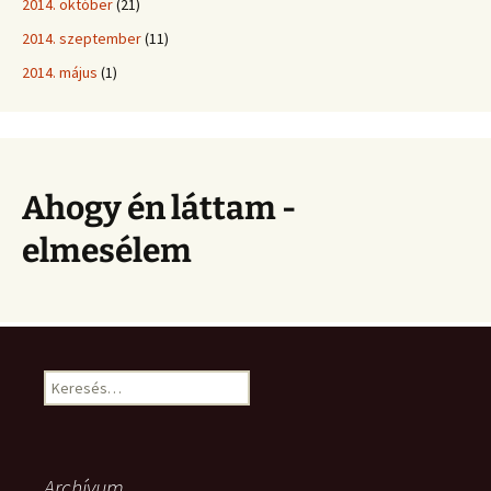
2014. október
(21)
2014. szeptember
(11)
2014. május
(1)
Ahogy én láttam -
elmesélem
Keresés:
Archívum