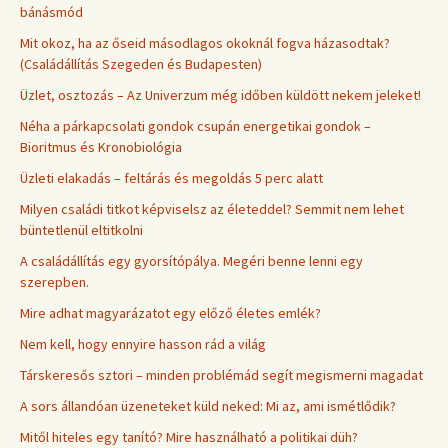
bánásmód
Mit okoz, ha az őseid másodlagos okoknál fogva házasodtak?
(Családállítás Szegeden és Budapesten)
Üzlet, osztozás – Az Univerzum még időben küldött nekem jeleket!
Néha a párkapcsolati gondok csupán energetikai gondok –
Bioritmus és Kronobiológia
Üzleti elakadás – feltárás és megoldás 5 perc alatt
Milyen családi titkot képviselsz az életeddel? Semmit nem lehet
büntetlenül eltitkolni
A családállítás egy gyorsítópálya. Megéri benne lenni egy
szerepben.
Mire adhat magyarázatot egy előző életes emlék?
Nem kell, hogy ennyire hasson rád a világ
Társkeresős sztori – minden problémád segít megismerni magadat
A sors állandóan üzeneteket küld neked: Mi az, ami ismétlődik?
Mitől hiteles egy tanító? Mire használható a politikai düh?