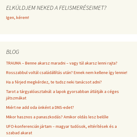
ELKÜLDJEM NEKED A FELISMERÉSEIMET?
Igen, kérem!
BLOG
TRAUMA – Benne akarsz maradni – vagy túl akarsz lenni rajta?
Rosszabbul voltál családállítás után? Ennek nem kellene így lennie!
Ha a férjed megkérdez, te tudsz neki tanácsot adni?
Tarot a tárgyalóasztalnál: a lapok gyorsabban átlátják a céges
játszmákat
Miért ne add oda önként a DNS-edet?
Mikor hasznos a panaszkodás? Amikor oldás lesz belőle
UFO-konferencián jártam – magyar tudósok, eltérítések és a
szabad akarat