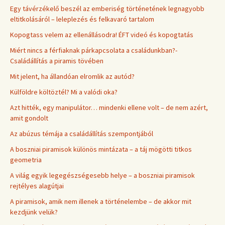
Egy távérzékelő beszél az emberiség történetének legnagyobb
eltitkolásáról – leleplezés és felkavaró tartalom
Kopogtass velem az ellenállásodra! ÉFT videó és kopogtatás
Miért nincs a férfiaknak párkapcsolata a családunkban?-
Családállítás a piramis tövében
Mit jelent, ha állandóan elromlik az autód?
Külföldre költöztél? Mi a valódi oka?
Azt hitték, egy manipulátor… mindenki ellene volt – de nem azért,
amit gondolt
Az abúzus témája a családállítás szempontjából
A boszniai piramisok különös mintázata – a táj mögötti titkos
geometria
A világ egyik legegészségesebb helye – a boszniai piramisok
rejtélyes alagútjai
A piramisok, amik nem illenek a történelembe – de akkor mit
kezdjünk velük?