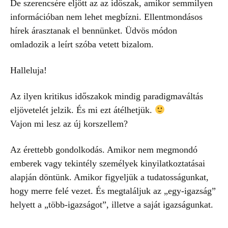
De szerencsére eljött az az időszak, amikor semmilyen
információban nem lehet megbízni. Ellentmondásos
hírek árasztanak el bennünket. Üdvös módon
omladozik a leírt szóba vetett bizalom.
Halleluja!
Az ilyen kritikus időszakok mindig paradigmaváltás
eljövetelét jelzik. És mi ezt átélhetjük.
Vajon mi lesz az új korszellem?
Az érettebb gondolkodás. Amikor nem megmondó
emberek vagy tekintély személyek kinyilatkoztatásai
alapján döntünk. Amikor figyeljük a tudatosságunkat,
hogy merre felé vezet. És megtaláljuk az „egy-igazság”
helyett a „több-igazságot”, illetve a saját igazságunkat.