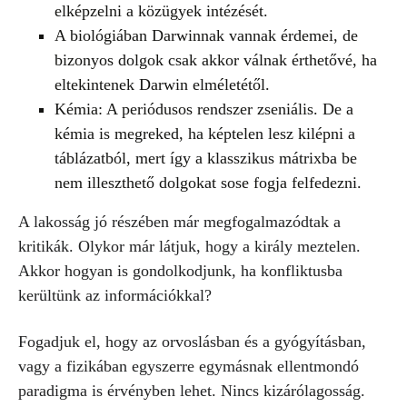
elképzelni a közügyek intézését.
A biológiában Darwinnak vannak érdemei, de
bizonyos dolgok csak akkor válnak érthetővé, ha
eltekintenek Darwin elméletétől.
Kémia: A periódusos rendszer zseniális. De a
kémia is megreked, ha képtelen lesz kilépni a
táblázatból, mert így a klasszikus mátrixba be
nem illeszthető dolgokat sose fogja felfedezni.
A lakosság jó részében már megfogalmazódtak a
kritikák. Olykor már látjuk, hogy a király meztelen.
Akkor hogyan is gondolkodjunk, ha konfliktusba
kerültünk az információkkal?
Fogadjuk el, hogy az orvoslásban és a gyógyításban,
vagy a fizikában egyszerre egymásnak ellentmondó
paradigma is érvényben lehet. Nincs kizárólagosság.