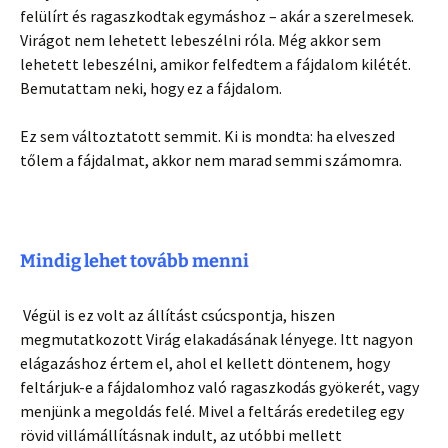
felülírt és ragaszkodtak egymáshoz – akár a szerelmesek.
Virágot nem lehetett lebeszélni róla. Még akkor sem
lehetett lebeszélni, amikor felfedtem a fájdalom kilétét.
Bemutattam neki, hogy ez a fájdalom.
Ez sem változtatott semmit. Ki is mondta: ha elveszed
tőlem a fájdalmat, akkor nem marad semmi számomra.
Mindig lehet tovább menni
Végül is ez volt az állítást csúcspontja, hiszen
megmutatkozott Virág elakadásának lényege. Itt nagyon
elágazáshoz értem el, ahol el kellett döntenem, hogy
feltárjuk-e a fájdalomhoz való ragaszkodás gyökerét, vagy
menjünk a megoldás felé. Mivel a feltárás eredetileg egy
rövid villámállításnak indult, az utóbbi mellett