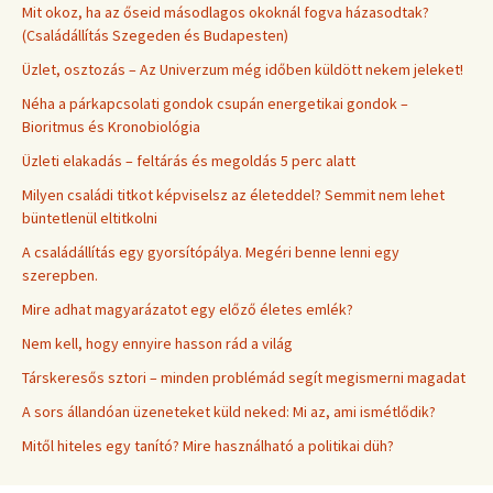
Mit okoz, ha az őseid másodlagos okoknál fogva házasodtak?
(Családállítás Szegeden és Budapesten)
Üzlet, osztozás – Az Univerzum még időben küldött nekem jeleket!
Néha a párkapcsolati gondok csupán energetikai gondok –
Bioritmus és Kronobiológia
Üzleti elakadás – feltárás és megoldás 5 perc alatt
Milyen családi titkot képviselsz az életeddel? Semmit nem lehet
büntetlenül eltitkolni
A családállítás egy gyorsítópálya. Megéri benne lenni egy
szerepben.
Mire adhat magyarázatot egy előző életes emlék?
Nem kell, hogy ennyire hasson rád a világ
Társkeresős sztori – minden problémád segít megismerni magadat
A sors állandóan üzeneteket küld neked: Mi az, ami ismétlődik?
Mitől hiteles egy tanító? Mire használható a politikai düh?