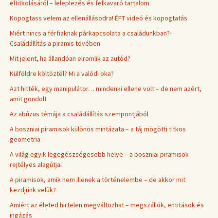
eltitkolásáról – leleplezés és felkavaró tartalom
Kopogtass velem az ellenállásodra! ÉFT videó és kopogtatás
Miért nincs a férfiaknak párkapcsolata a családunkban?-
Családállítás a piramis tövében
Mit jelent, ha állandóan elromlik az autód?
Külföldre költöztél? Mi a valódi oka?
Azt hitték, egy manipulátor… mindenki ellene volt – de nem azért,
amit gondolt
Az abúzus témája a családállítás szempontjából
A boszniai piramisok különös mintázata – a táj mögötti titkos
geometria
A világ egyik legegészségesebb helye – a boszniai piramisok
rejtélyes alagútjai
A piramisok, amik nem illenek a történelembe – de akkor mit
kezdjünk velük?
Amiért az életed hirtelen megváltozhat – megszállók, entitások és
ingázás