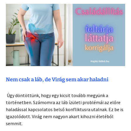
Nem csak a láb, de Virág sem akar haladni
Úgy döntöttünk, hogy egy kicsit tovább megyünk a
történetben. Számomra az láb ízületi problémái az előre
haladással kapcsolatos belső konfliktusra utalnak. Ez be is
igazolódott. Virág nem nagyon akart kihozni életéből
semmit.