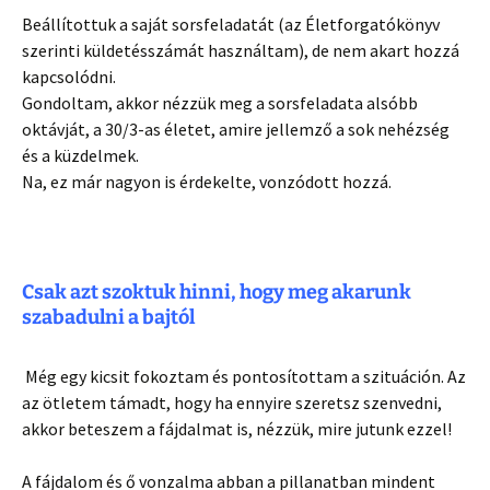
Beállítottuk a saját sorsfeladatát (az Életforgatókönyv
szerinti küldetésszámát használtam), de nem akart hozzá
kapcsolódni.
Gondoltam, akkor nézzük meg a sorsfeladata alsóbb
oktávját, a 30/3-as életet, amire jellemző a sok nehézség
és a küzdelmek.
Na, ez már nagyon is érdekelte, vonzódott hozzá.
Csak azt szoktuk hinni, hogy meg akarunk
szabadulni a bajtól
Még egy kicsit fokoztam és pontosítottam a szituáción. Az
az ötletem támadt, hogy ha ennyire szeretsz szenvedni,
akkor beteszem a fájdalmat is, nézzük, mire jutunk ezzel!
A fájdalom és ő vonzalma abban a pillanatban mindent