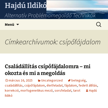
Hajdú Ildikó
Alternatív Problémamegoldó Technikák
Ugrás
Keresés
Menü
a
tartalomhoz
Címkearchívumok: csípőfájdalom
Családállítás csípőfájdalomra – mi
okozta és mi a megoldás
március 16, 2025
Uncategorized
betegség
,
családállítás
,
csípőfájdalom
,
életfeladat
,
fájdalom
,
fedett állítás
,
korrekció
,
morfogenetikus mező
,
sorsfeladat
,
tarot
Hajdú
Ildikó