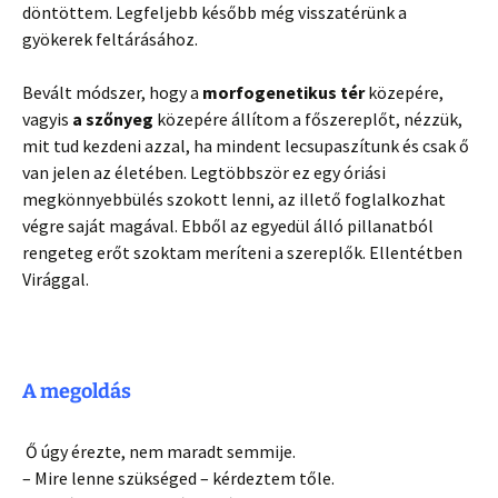
döntöttem.️ Legfeljebb később még visszatérünk a
gyökerek feltárásához.
Bevált módszer, hogy a
morfogenetikus tér
közepére,
vagyis
a szőnyeg
közepére állítom a főszereplőt, nézzük,
mit tud kezdeni azzal, ha mindent lecsupaszítunk és csak ő
van jelen az életében. Legtöbbször ez egy óriási
megkönnyebbülés szokott lenni, az illető foglalkozhat
végre saját magával. Ebből az egyedül álló pillanatból
rengeteg erőt szoktam meríteni a szereplők. Ellentétben
Virággal.
A megoldás
Ő úgy érezte, nem maradt semmije.
– Mire lenne szükséged – kérdeztem tőle.