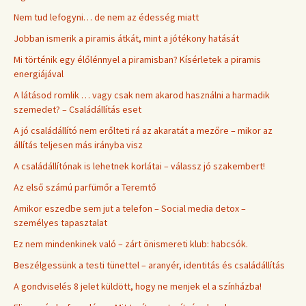
Nem tud lefogyni… de nem az édesség miatt
Jobban ismerik a piramis átkát, mint a jótékony hatását
Mi történik egy élőlénnyel a piramisban? Kísérletek a piramis
energiájával
A látásod romlik … vagy csak nem akarod használni a harmadik
szemedet? – Családállítás eset
A jó családállító nem erőlteti rá az akaratát a mezőre – mikor az
állítás teljesen más irányba visz
A családállítónak is lehetnek korlátai – válassz jó szakembert!
Az első számú parfümőr a Teremtő
Amikor eszedbe sem jut a telefon – Social media detox –
személyes tapasztalat
Ez nem mindenkinek való – zárt önismereti klub: habcsók.
Beszélgessünk a testi tünettel – aranyér, identitás és családállítás
A gondviselés 8 jelet küldött, hogy ne menjek el a színházba!