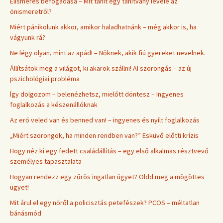
Elismerés befogadása – Mit tanít egy tanítvány levele az
önismeretről?
Miért pánikolunk akkor, amikor haladhatnánk – még akkor is, ha
vágyunk rá?
Ne légy olyan, mint az apád! – Nőknek, akik fiú gyereket nevelnek.
Állítsátok meg a világot, ki akarok szállni! AI szorongás – az új
pszichológiai probléma
Így dolgozom – belenézhetsz, mielőtt döntesz – Ingyenes
foglalkozás a készenállóknak
Az erő veled van és benned van! – ingyenes és nyílt foglalkozás
„Miért szorongok, ha minden rendben van?” Esküvő előtti krízis
Hogy néz ki egy fedett családállítás – egy első alkalmas résztvevő
személyes tapasztalata
Hogyan rendezz egy zűrös ingatlan ügyet? Oldd meg a mögöttes
ügyet!
Mit árul el egy nőről a policisztás petefészek? PCOS – méltatlan
bánásmód