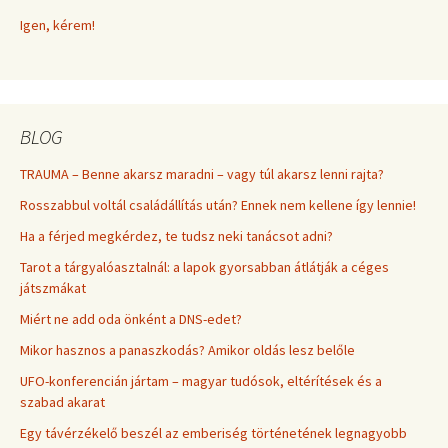
Igen, kérem!
BLOG
TRAUMA – Benne akarsz maradni – vagy túl akarsz lenni rajta?
Rosszabbul voltál családállítás után? Ennek nem kellene így lennie!
Ha a férjed megkérdez, te tudsz neki tanácsot adni?
Tarot a tárgyalóasztalnál: a lapok gyorsabban átlátják a céges
játszmákat
Miért ne add oda önként a DNS-edet?
Mikor hasznos a panaszkodás? Amikor oldás lesz belőle
UFO-konferencián jártam – magyar tudósok, eltérítések és a
szabad akarat
Egy távérzékelő beszél az emberiség történetének legnagyobb