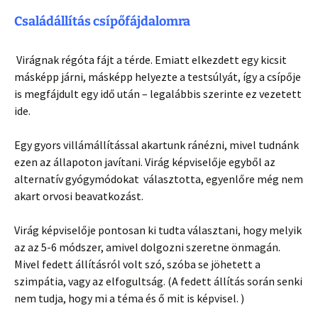
Családállítás csípőfájdalomra
Virágnak régóta fájt a térde. Emiatt elkezdett egy kicsit
másképp járni, másképp helyezte a testsúlyát, így a csípője
is megfájdult egy idő után – legalábbis szerinte ez vezetett
ide.
Egy gyors villámállítással akartunk ránézni, mivel tudnánk
ezen az állapoton javítani. Virág képviselője egyből az
alternatív gyógymódokat választotta, egyenlőre még nem
akart orvosi beavatkozást.
Virág képviselője pontosan ki tudta választani, hogy melyik
az az 5-6 módszer, amivel dolgozni szeretne önmagán.
Mivel fedett állításról volt szó, szóba se jöhetett a
szimpátia, vagy az elfogultság. (A fedett állítás során senki
nem tudja, hogy mi a téma és ő mit is képvisel. )