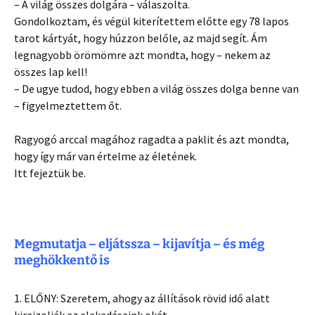
– A világ összes dolgára – válaszolta.
Gondolkoztam, és végül kiterítettem előtte egy 78 lapos
tarot kártyát, hogy húzzon belőle, az majd segít. Ám
legnagyobb örömömre azt mondta, hogy – nekem az
összes lap kell!
– De ugye tudod, hogy ebben a világ összes dolga benne van
– figyelmeztettem őt.
Ragyogó arccal magához ragadta a paklit és azt mondta,
hogy így már van értelme az életének.
Itt fejeztük be.
Megmutatja – eljátssza – kijavítja – és még
meghökkentő is
1. ELŐNY: Szeretem, ahogy az állítások rövid idő alatt