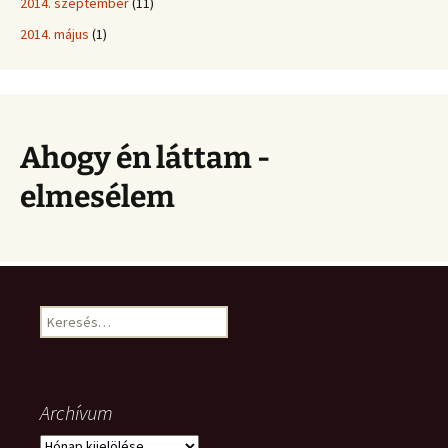
2014. szeptember
(11)
2014. május
(1)
Ahogy én láttam -
elmesélem
Keresés:
Archívum
Archívum