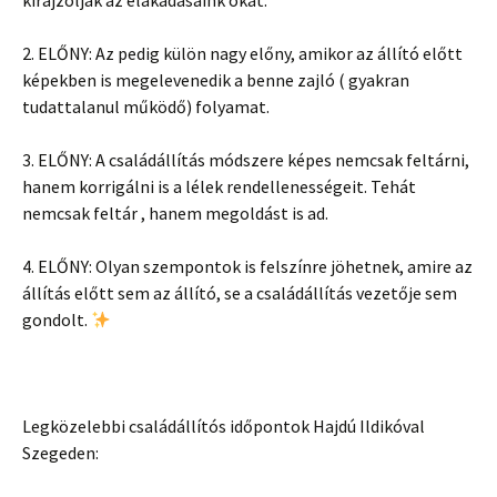
kirajzolják az elakadásaink okát.
2. ELŐNY: Az pedig külön nagy előny, amikor az állító előtt ️
képekben is megelevenedik a benne zajló ( gyakran
tudattalanul működő) folyamat.
3. ELŐNY: A családállítás módszere képes nemcsak feltárni,
hanem korrigálni is a lélek rendellenességeit. Tehát
nemcsak feltár , hanem megoldást is ad.
4. ELŐNY: Olyan szempontok is felszínre jöhetnek, amire az
állítás előtt sem az állító, se a családállítás vezetője sem
gondolt.
Legközelebbi családállítós időpontok Hajdú Ildikóval
Szegeden: