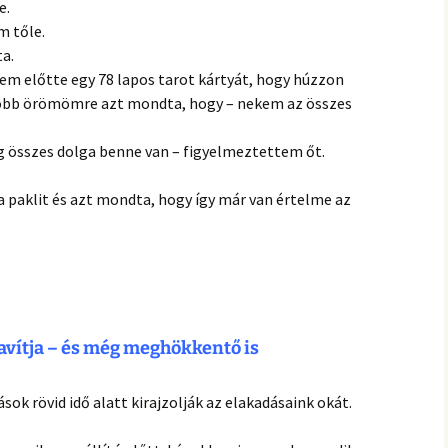
e.
m tőle.
ta.
em előtte egy 78 lapos tarot kártyát, hogy húzzon
yobb örömömre azt mondta, hogy – nekem az összes
ág összes dolga benne van – figyelmeztettem őt.
 paklit és azt mondta, hogy így már van értelme az
javítja – és még meghökkentő is
sok rövid idő alatt kirajzolják az elakadásaink okát.