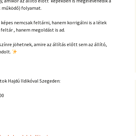
y, amikor az állító előtt ️ képekben is megelevenedik a
ul működő) folyamat.
 képes nemcsak feltárni, hanem korrigálni is a lélek
feltár , hanem megoldást is ad.
zínre jöhetnek, amire az állítás előtt sem az állító,
ndolt.
tok Hajdú Ildikóval Szegeden:
00