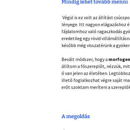
Mindig lehet tovább menni
Végül is ez volt az állítást csúc
lényege. Itt nagyon elágazáshoz ér
fájdalomhoz való ragaszkodás gyök
eredetileg egy rövid villámállítás
később még visszatérünk a gyöker
Bevált módszer, hogy a
morfogene
állítom a főszereplőt, nézzük, mit
ő van jelen az életében. Legtöbbs
illető foglalkozhat végre saját ma
erőt szoktam meríteni a szereplők
A megoldás