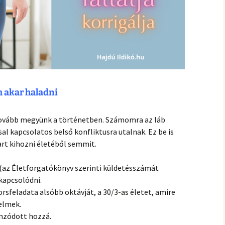
m akar haladni
 tovább megyünk a történetben. Számomra az láb
sal kapcsolatos belső konfliktusra utalnak. Ez be is
rt kihozni életéből semmit.
t (az Életforgatókönyv szerinti küldetésszámát
kapcsolódni.
sfeladata alsóbb oktávját, a 30/3-as életet, amire
elmek.
onzódott hozzá.