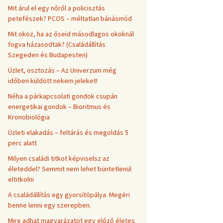
Mit árul el egy nőről a policisztás
petefészek? PCOS – méltatlan bánásmód
Mit okoz, ha az őseid másodlagos okoknál
fogva házasodtak? (Családállítás
Szegeden és Budapesten)
Üzlet, osztozás – Az Univerzum még
időben küldött nekem jeleket!
Néha a párkapcsolati gondok csupán
energetikai gondok – Bioritmus és
Kronobiológia
Üzleti elakadás – feltárás és megoldás 5
perc alatt
Milyen családi titkot képviselsz az
életeddel? Semmit nem lehet büntetlenül
eltitkolni
A családállítás egy gyorsítópálya. Megéri
benne lenni egy szerepben.
Mire adhat magyarázatot egy előző életes