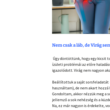
Nem csak a láb, de Virág se
Úgy döntöttünk, hogy egy kicsit
ízületi problémái az előre haladás
igazolódott. Virág nem nagyon aka
Beállítottuk a saját sorsfeladatá
használtam), de nem akart hozzá 
Gondoltam, akkor nézzük meg a sor
jellemző a sok nehézség és a küzd
Na, ez már nagyon is érdekelte, v