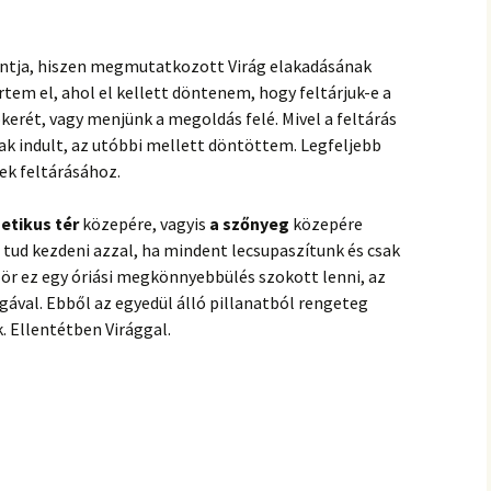
spontja, hiszen megmutatkozott Virág elakadásának
tem el, ahol el kellett döntenem, hogy feltárjuk-e a
erét, vagy menjünk a megoldás felé. Mivel a feltárás
nak indult, az utóbbi mellett döntöttem.️ Legfeljebb
ek feltárásához.
tikus tér
közepére, vagyis
a szőnyeg
közepére
 tud kezdeni azzal, ha mindent lecsupaszítunk és csak
zör ez egy óriási megkönnyebbülés szokott lenni, az
gával. Ebből az egyedül álló pillanatból rengeteg
. Ellentétben Virággal.