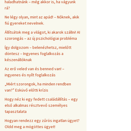
haladhatnánk – még akkor is, ha vágyunk
rá?
Ne légy olyan, mint az apád! – Nőknek, akik
fiú gyereket nevelnek.
Állítsátok meg a világot, ki akarok szállni! AI
szorongás – az új pszichológiai probléma
Így dolgozom – belenézhetsz, mielőtt
döntesz – Ingyenes foglalkozás a
készenállóknak
Az erő veled van és benned van! –
ingyenes és nyílt foglalkozás
„Miért szorongok, ha minden rendben
van?” Esküvő előtti krízis
Hogy néz ki egy fedett családállítás – egy
első alkalmas résztvevő személyes
tapasztalata
Hogyan rendezz egy zűrös ingatlan ügyet?
Oldd meg a mögöttes ügyet!