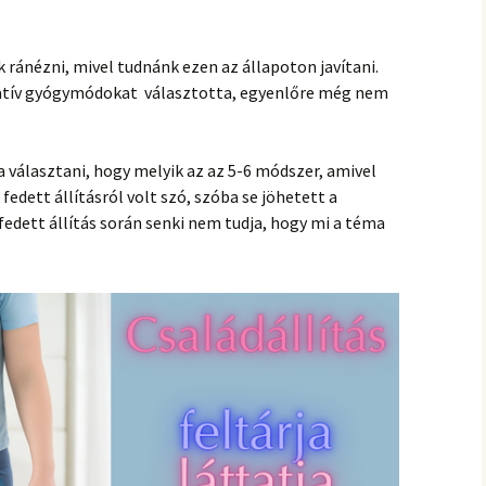
hanganyagok – régebbi
foglalkozások
k ránézni, mivel tudnánk ezen az állapoton javítani.
rnatív gyógymódokat választotta, egyenlőre még nem
a választani, hogy melyik az az 5-6 módszer, amivel
edett állításról volt szó, szóba se jöhetett a
 fedett állítás során senki nem tudja, hogy mi a téma