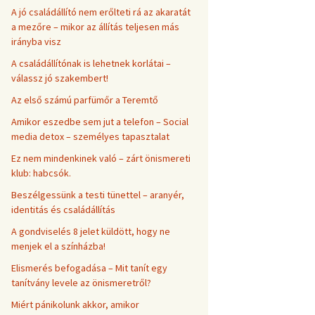
A jó családállító nem erőlteti rá az akaratát
a mezőre – mikor az állítás teljesen más
irányba visz
A családállítónak is lehetnek korlátai –
válassz jó szakembert!
Az első számú parfümőr a Teremtő
Amikor eszedbe sem jut a telefon – Social
media detox – személyes tapasztalat
Ez nem mindenkinek való – zárt önismereti
klub: habcsók.
Beszélgessünk a testi tünettel – aranyér,
identitás és családállítás
A gondviselés 8 jelet küldött, hogy ne
menjek el a színházba!
Elismerés befogadása – Mit tanít egy
tanítvány levele az önismeretről?
Miért pánikolunk akkor, amikor