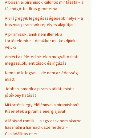
A boszniai piramisok különös mintázata – a
táj mögötti titkos geometria
A világ egyik legegészségesebb helye – a
boszniai piramisok rejtélyes alagútjai
A piramisok, amik nem illenek a
történelembe – de akkor mit kezdjünk
velük?
Amiért az életed hirtelen megváltozhat –
megszállók, entitások és ingázás
Nem tud lefogyni… de nem az édesség
miatt
Jobban ismerik a piramis átkát, mint a
jótékony hatását
Mi történik egy élőlénnyel a piramisban?
Kísérletek a piramis energiájával
A látásod romlik … vagy csak nem akarod
használni a harmadik szemedet? –
Családállítás eset