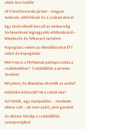
oldás lesz belőle
UFO-konferencián jártam – magyar
tudósok, eltérítések és a szabad akarat
Egy távérzékelő beszél az emberiség
történetének legnagyobb eltitkolásáról –
leleplezés és felkavaró tartalom
Kopogtass velem az ellenállásodra! ÉFT
videó és kopogtatás
Miért nincs a férfiaknak párkapcsolata a
családunkban?- Családállítás a piramis
tövében
Mit jelent, ha állandóan elromlik az autód?
Külföldre költöztél? Mi a valódi oka?
Azt hitték, egy manipulátor… mindenki
ellene volt – de nem azért, amit gondolt
Az abúzus témája a családállítás
szempontjából