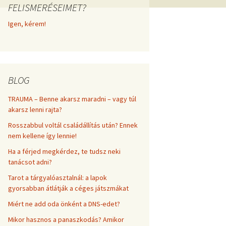
FELISMERÉSEIMET?
frekvenciákkal
Korlátozó hiedelmek a
testsúly, elhízás, evés, …
Igen, kérem!
AZ ÉLET DOLGAI
témakörében
RÖVIDEN
BLOG
TRAUMA – Benne akarsz maradni – vagy túl
akarsz lenni rajta?
Rosszabbul voltál családállítás után? Ennek
nem kellene így lennie!
Ha a férjed megkérdez, te tudsz neki
tanácsot adni?
Tarot a tárgyalóasztalnál: a lapok
gyorsabban átlátják a céges játszmákat
Miért ne add oda önként a DNS-edet?
Mikor hasznos a panaszkodás? Amikor