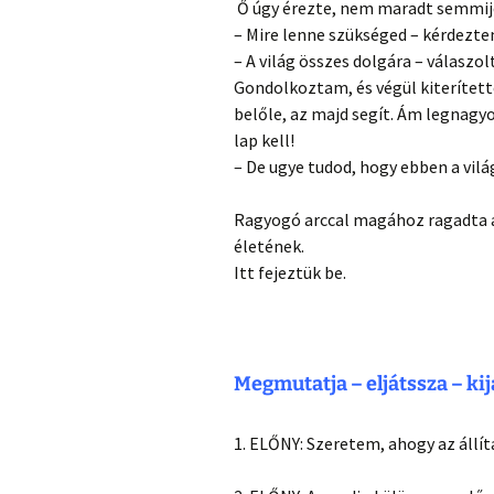
Ő úgy érezte, nem maradt semmij
– Mire lenne szükséged – kérdezte
– A világ összes dolgára – válaszol
Gondolkoztam, és végül kiterített
belőle, az majd segít. Ám legnag
lap kell!
– De ugye tudod, hogy ebben a vil
Ragyogó arccal magához ragadta a
életének.
Itt fejeztük be.
Megmutatja – eljátssza – ki
1. ELŐNY: Szeretem, ahogy az állítá