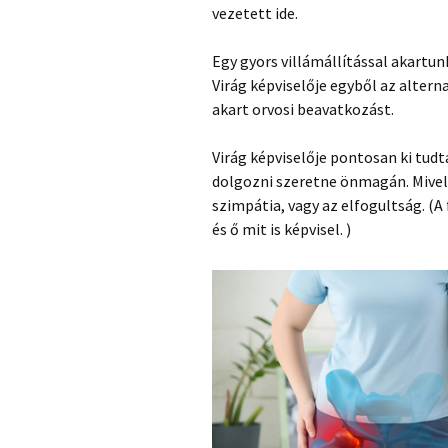
vezetett ide.
Egy gyors villámállítással akartun
Virág képviselője egyből az alte
akart orvosi beavatkozást.
Virág képviselője pontosan ki tudt
dolgozni szeretne önmagán. Mivel f
szimpátia, vagy az elfogultság. (A
és ő mit is képvisel. )