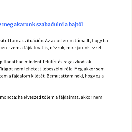
y meg akarunk szabadulni a bajtól
sítottam a szituáción. Az az ötletem támadt, hogy ha
beteszem a fájdalmat is, nézzük, mire jutunk ezzel!
pillanatban mindent felülírt és ragaszkodtak
irágot nem lehetett lebeszélni róla. Még akkor sem
dtem a fájdalom kilétét. Bemutattam neki, hogy ez a
 mondta: ha elveszed tőlem a fájdalmat, akkor nem