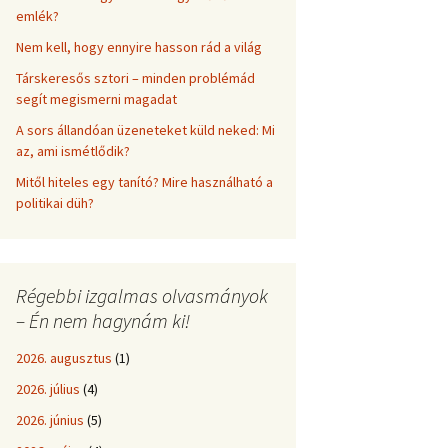
emlék?
Nem kell, hogy ennyire hasson rád a világ
Társkeresős sztori – minden problémád
segít megismerni magadat
A sors állandóan üzeneteket küld neked: Mi
az, ami ismétlődik?
Mitől hiteles egy tanító? Mire használható a
politikai düh?
Régebbi izgalmas olvasmányok
– Én nem hagynám ki!
2026. augusztus
(1)
2026. július
(4)
2026. június
(5)