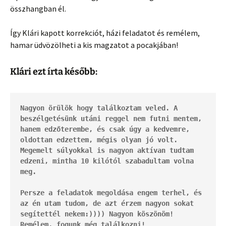
összhangban él.
Így Klári kapott korrekciót, házi feladatot és remélem,
hamar üdvözölheti a kis magzatot a pocakjában!
Klári ezt írta később:
Nagyon örülök hogy találkoztam veled. A 
beszélgetésünk utáni reggel nem futni mentem, 
hanem edzőterembe, és csak úgy a kedvemre, 
oldottan edzettem, mégis olyan jó volt. 
Megemelt súlyokkal is nagyon aktívan tudtam 
edzeni, mintha 10 kilótól szabadultam volna 
meg.
Persze a feladatok megoldása engem terhel, és 
az én utam tudom, de azt érzem nagyon sokat 
segítettél nekem:)))) Nagyon köszönöm! 
Remélem, fogunk még találkozni!