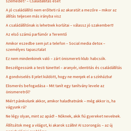
szemedet? – Családállítás eset
A jó családállító nem erőlteti rá az akaratát a mezőre – mikor az
állítás teljesen más irányba visz
A családállítónak is lehetnek korlátai – válassz jó szakembert!
Az első számú parfümőr a Teremtő
Amikor eszedbe sem jut a telefon – Social media detox –
személyes tapasztalat
Ez nem mindenkinek való – zárt önismereti klub: habcsók.
Beszélgessünk a testi tünettel – aranyér, identitás és családállítás
A gondviselés 8 jelet küldött, hogy ne menjek el a színházba!
Elismerés befogadása – Mit tanít egy tanítvány levele az
önismeretről?
Miért pánikolunk akkor, amikor haladhatnánk – még akkor is, ha
vágyunk rá?
Ne légy olyan, mint az apád! – Nőknek, akik fiú gyereket nevelnek.
Állítsátok meg a világot, ki akarok szállni! AI szorongás – az új