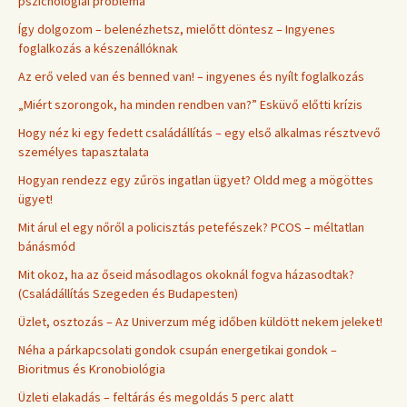
pszichológiai probléma
Így dolgozom – belenézhetsz, mielőtt döntesz – Ingyenes
foglalkozás a készenállóknak
Az erő veled van és benned van! – ingyenes és nyílt foglalkozás
„Miért szorongok, ha minden rendben van?” Esküvő előtti krízis
Hogy néz ki egy fedett családállítás – egy első alkalmas résztvevő
személyes tapasztalata
Hogyan rendezz egy zűrös ingatlan ügyet? Oldd meg a mögöttes
ügyet!
Mit árul el egy nőről a policisztás petefészek? PCOS – méltatlan
bánásmód
Mit okoz, ha az őseid másodlagos okoknál fogva házasodtak?
(Családállítás Szegeden és Budapesten)
Üzlet, osztozás – Az Univerzum még időben küldött nekem jeleket!
Néha a párkapcsolati gondok csupán energetikai gondok –
Bioritmus és Kronobiológia
Üzleti elakadás – feltárás és megoldás 5 perc alatt