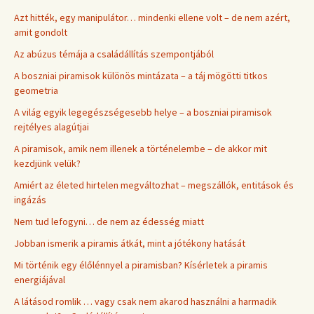
Azt hitték, egy manipulátor… mindenki ellene volt – de nem azért,
amit gondolt
Az abúzus témája a családállítás szempontjából
A boszniai piramisok különös mintázata – a táj mögötti titkos
geometria
A világ egyik legegészségesebb helye – a boszniai piramisok
rejtélyes alagútjai
A piramisok, amik nem illenek a történelembe – de akkor mit
kezdjünk velük?
Amiért az életed hirtelen megváltozhat – megszállók, entitások és
ingázás
Nem tud lefogyni… de nem az édesség miatt
Jobban ismerik a piramis átkát, mint a jótékony hatását
Mi történik egy élőlénnyel a piramisban? Kísérletek a piramis
energiájával
A látásod romlik … vagy csak nem akarod használni a harmadik