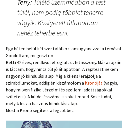
Tény:
Túlélő üzemmódban a test
túlél, nem pedig többlet teherre
vágyik. Kizsigerelt állapotban
nehéz teherbe esni.
Egy héten belül kétszer találkoztam ugyanazzal a témával.
Gondoltam, megosztom.
Betti 42 éves, rendkívül elfoglalt üzletasszony. Már a rajzán
is láttam, hogy nincs túl jó állapotban. A rajzteszt nekem
nagyon jó kiindulási alap. Míg a kliens lerajzolja a
szimbólumokat, addig én kiszámolom a
Kronóját
(vagyis,
hogy milyen fizikai, érzelmi és szellemi adottságokkal
született). A küldetésszáma is sokat mond. Sose tudni,
melyik lesz a hasznos kiindulási alap.
Most a Kronó segített a legtöbbet.