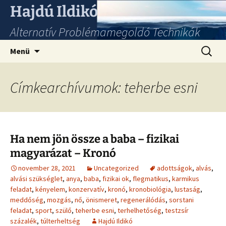
Hajdú Ildikó
Alternatív Problémamegoldó Technikák
Ugrás
Keresés
Menü
a
tartalomhoz
Címkearchívumok: teherbe esni
Ha nem jön össze a baba – fizikai
magyarázat – Kronó
november 28, 2021
Uncategorized
adottságok
,
alvás
,
alvási szükséglet
,
anya
,
baba
,
fizikai ok
,
flegmatikus
,
karmikus
feladat
,
kényelem
,
konzervatív
,
kronó
,
kronobiológia
,
lustaság
,
meddőség
,
mozgás
,
nő
,
önismeret
,
regenerálódás
,
sorstani
feladat
,
sport
,
szülő
,
teherbe esni
,
terhelhetőség
,
testzsír
százalék
,
túlterheltség
Hajdú Ildikó