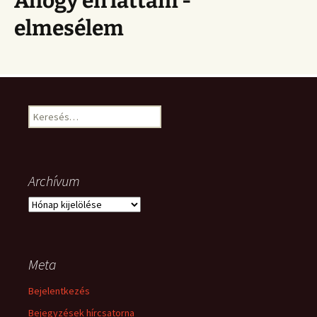
Ahogy én láttam -
elmesélem
Keresés:
Archívum
Archívum
Meta
Bejelentkezés
Bejegyzések hírcsatorna