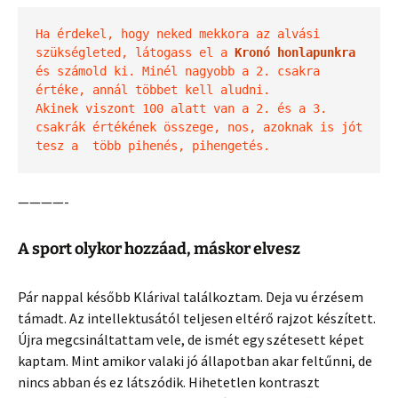
Ha érdekel, hogy neked mekkora az alvási 
szükségleted, látogass el a 
Kronó honlapunkra
és számold ki. Minél nagyobb a 2. csakra 
értéke, annál többet kell aludni.
Akinek viszont 100 alatt van a 2. és a 3. 
csakrák értékének összege, nos, azoknak is jót 
tesz a  több pihenés, pihengetés.
————-
A sport olykor hozzáad, máskor elvesz
Pár nappal később Klárival találkoztam. Deja vu érzésem
támadt. Az intellektusától teljesen eltérő rajzot készített.
Újra megcsináltattam vele, de ismét egy szétesett képet
kaptam. Mint amikor valaki jó állapotban akar feltűnni, de
nincs abban és ez látszódik. Hihetetlen kontraszt