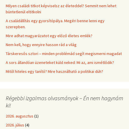
Milyen családi titkot képviselsz az életeddel? Semmit nem lehet
büntetlenül eltitkolni
A családállítás egy gyorsítópálya. Megéri benne lenni egy
szerepben.
Mire adhat magyarázatot egy előző életes emlék?
Nem kell, hogy ennyire hasson rád a világ
Társkeresős sztori – minden problémád segít megismerni magadat
A sors állandóan üzeneteket küld neked: Mi az, ami ismétlődik?
Mitől hiteles egy tanító? Mire használható a politikai düh?
Régebbi izgalmas olvasmányok – Én nem hagynám
ki!
2026. augusztus
(1)
2026. július
(4)