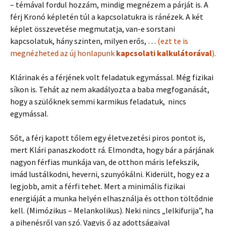
– témával fordul hozzám, mindig megnézem a párját is. A
férj Kronó képletén túl a kapcsolatukra is ránézek. A két
képlet összevetése megmutatja, van-e sorstani
kapcsolatuk, hány szinten, milyen erős, …
(ezt te is
megnézheted az új honlapunk
kapcsolati kalkulátorával
).
Klárinak és a férjének volt feladatuk egymással. Még fizikai
síkon is. Tehát az nem akadályozta a baba megfoganását,
hogy a szülőknek semmi karmikus feladatuk, nincs
egymással.
Sőt, a férj kapott tőlem egy életvezetési piros pontot is,
mert Klári panaszkodott rá. Elmondta, hogy bár a párjának
nagyon férfias munkája van, de otthon máris lefekszik,
imád lustálkodni, heverni, szunyókálni. Kiderült, hogy ez a
legjobb, amit a férfi tehet. Mert a minimális fizikai
energiáját a munka helyén elhasználja és otthon töltődnie
kell. (Mimózikus – Melankolikus). Neki nincs „lelkifurija”, ha
a pihenésről van szó. Vagyis ő az adottságaival