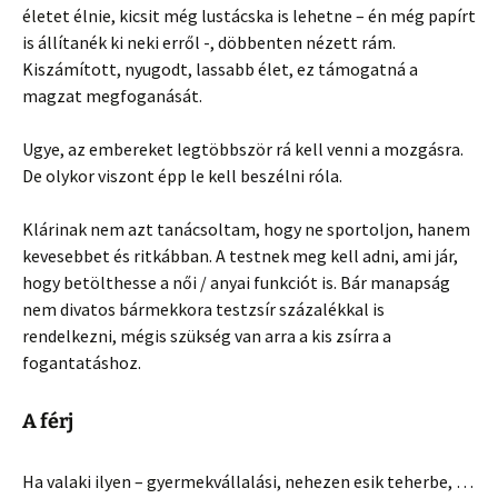
életet élnie, kicsit még lustácska is lehetne – én még papírt
is állítanék ki neki erről -, döbbenten nézett rám.
Kiszámított, nyugodt, lassabb élet, ez támogatná a
magzat megfoganását.
Ugye, az embereket legtöbbször rá kell venni a mozgásra.
De olykor viszont épp le kell beszélni róla.
Klárinak nem azt tanácsoltam, hogy ne sportoljon, hanem
kevesebbet és ritkábban. A testnek meg kell adni, ami jár,
hogy betölthesse a női / anyai funkciót is. Bár manapság
nem divatos bármekkora testzsír százalékkal is
rendelkezni, mégis szükség van arra a kis zsírra a
fogantatáshoz.
A férj
Ha valaki ilyen – gyermekvállalási, nehezen esik teherbe, …