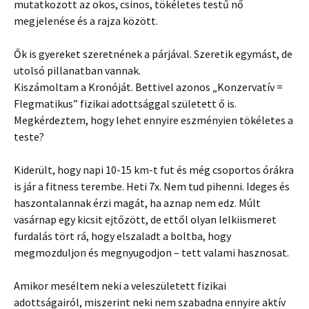
mutatkozott az okos, csinos, tökéletes testű nő
megjelenése és a rajza között.
Ők is gyereket szeretnének a párjával. Szeretik egymást, de
utolsó pillanatban vannak.
Kiszámoltam a Kronóját. Bettivel azonos „Konzervatív =
Flegmatikus” fizikai adottsággal született ő is.
Megkérdeztem, hogy lehet ennyire eszményien tökéletes a
teste?
Kiderült, hogy napi 10-15 km-t fut és még csoportos órákra
is jár a fitness terembe. Heti 7x. Nem tud pihenni. Ideges és
haszontalannak érzi magát, ha aznap nem edz. Múlt
vasárnap egy kicsit ejtőzött, de ettől olyan lelkiismeret
furdalás tört rá, hogy elszaladt a boltba, hogy
megmozduljon és megnyugodjon – tett valami hasznosat.
Amikor meséltem neki a veleszületett fizikai
adottságairól, miszerint neki nem szabadna ennyire aktív