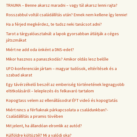
TRAUMA – Benne akarsz maradni – vagy túl akarsz lenni rajta?
Rosszabbul voltál családállítás után? Ennek nem kellene így lennie!
Ha a férjed megkérdez, te tudsz neki tanácsot adni?
Tarot a tárgyalóasztalnál: a lapok gyorsabban átlátják a céges
játszmákat
Miért ne add oda önként a DNS-edet?
Mikor hasznos a panaszkodás? Amikor oldás lesz belőle
UFO-konferencián jártam – magyar tudósok, eltérítések és a
szabad akarat
Egy távérzékelő beszél az emberiség történetének legnagyobb
eltitkolásáról – leleplezés és felkavaró tartalom
Kopogtass velem az ellenállásodra! ÉFT videó és kopogtatás
Miért nincs a férfiaknak párkapcsolata a családunkban?-
Családállítás a piramis tövében
Mit jelent, ha állandóan elromlik az autód?
Külföldre költöztél? Mi a valódi oka?