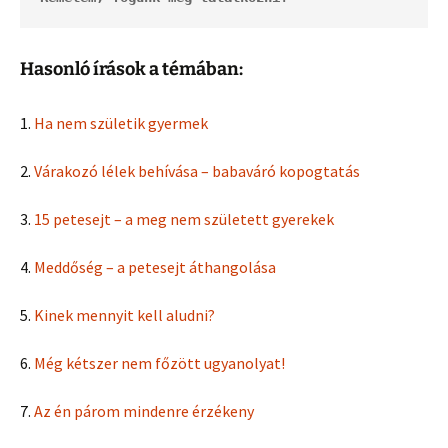
Hasonló írások a témában:
1.
Ha nem születik gyermek
2.
Várakozó lélek behívása – babaváró kopogtatás
3.
15 petesejt – a meg nem született gyerekek
4.
Meddőség – a petesejt áthangolása
5.
Kinek mennyit kell aludni?
6.
Még kétszer nem főzött ugyanolyat!
7.
Az én párom mindenre érzékeny