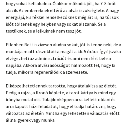
hogy sokat kell aludnia. Ő akkor működik jól., ha 7-8 órát
alszik. Az embereknek eltérő az alvási szükséglete. A nagy
energiájú, kis fékkel rendelkezőknek még árt is, ha túl sok
időt töltenek egy helyben vagy sokat alszanak. Se a
testüknek, se a lelküknek nem tesz jót.
Ellenben Betti szívesen aludna sokat, jót is tenne neki, de a
munkája miatt rászoktatta magát a kb. 5 órára. Így éjszaka
elvégezheti az adminisztrációt és ami nem fért bele a
napjába. Akkora alvási adósságot halmozott fel, hogy ki
tudja, mikorra regenerálódik a szervezete.
Elképzelhetetlennek tartotta, hogy átalakítsa az életét.
Pedig a rajza, a Kronó képlete, a tarot kártya is mind egy
irányba mutatott. Tulajdonképpen arra kellett oldani és
arra kapott házi feladatot, hogy el tudja határozni, hogy
változtat az életén. Mintha egy lehetetlen választás előtt
állna: gyerek vagy munka.