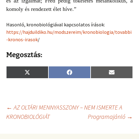
és az izgalmat; Fred pedig tökéletes melankolikus, a
komoly és rendezett élet híve.”
Hasonló, kronobiológiával kapcsolatos írások:
https://hajduildiko.hu/modszereim/kronobiologia/tovabbi
-kronos-irasok
/
Megosztás:
Share
Share
Share
X
F
E
on
on
on
(
a
m
T
c
a
w
e
i
i
b
l
t
o
t
o
Bejegyzés
←
AZ OLTÁRI MENNYASSZONY – NEM ISMERTE A
e
k
r
KRONOBIOLÓGIÁT
Programajánló
→
)
navigáció