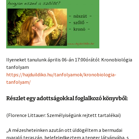
Ilyeneket tanulunk április 06-án 17:00órától: Kronobiológia
tanfolyam
https://hajduildiko.hu/
tanfolyamok/
kronobiologia-
tanfolyam/
Részlet egy adottságokkal foglalkozó könyvből:
(Florence Littauer: Személyiségünk rejtett tartalékai)
„A mézesheteinken azután ott üldögéltem a bermudai
nyaraló teraszán, belefeledkeztem a tenger látványába, s