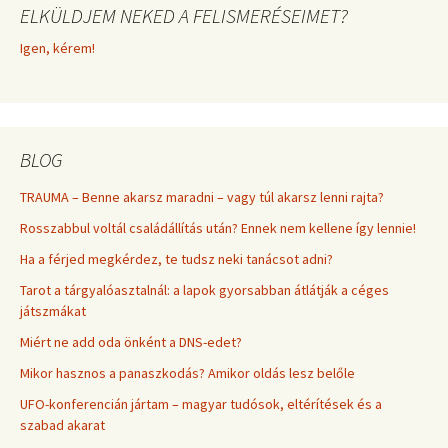
ELKÜLDJEM NEKED A FELISMERÉSEIMET?
Igen, kérem!
BLOG
TRAUMA – Benne akarsz maradni – vagy túl akarsz lenni rajta?
Rosszabbul voltál családállítás után? Ennek nem kellene így lennie!
Ha a férjed megkérdez, te tudsz neki tanácsot adni?
Tarot a tárgyalóasztalnál: a lapok gyorsabban átlátják a céges
játszmákat
Miért ne add oda önként a DNS-edet?
Mikor hasznos a panaszkodás? Amikor oldás lesz belőle
UFO-konferencián jártam – magyar tudósok, eltérítések és a
szabad akarat