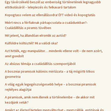
Egy távérzékelő beszél az emberiség történetének legnagyobb
eltitkolásáról – leleplezés és felkavaró tartalom
Kopogtass velem az ellenállásodra! ÉFT videó és kopogtatás
Miért nincs a férfiaknak párkapcsolata a családunkban?-
Családállítás a piramis tövében
Mit jelent, ha állandóan elromlik az autód?
Külföldre költöztél? Mi a valódi oka?
Azt hitték, egy manipulátor… mindenki ellene volt – de nem azért,
amit gondolt
Az abúzus témája a családállítás szempontjából
A boszniai piramisok különös mintázata – a táj mögötti titkos
geometria
A világ egyik legegészségesebb helye – a boszniai piramisok
rejtélyes alagútjai
A piramisok, amik nem illenek a történelembe – de akkor mit
kezdjünk velük?
Amiért az életed hirtelen megváltozhat – megszállók, entitások és