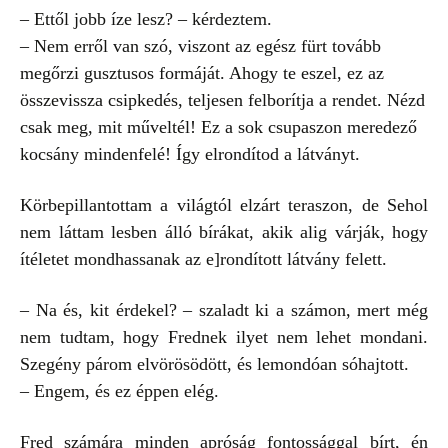
– Ettől jobb íze lesz? – kérdeztem.
– Nem erről van szó, viszont az egész fürt tovább
megőrzi gusztusos formáját. Ahogy te eszel, ez az
összevissza csipkedés, teljesen felborítja a rendet. Nézd
csak meg, mit műveltél! Ez a sok csupaszon meredező
kocsány mindenfelé! Így elrondítod a látványt.
Körbepillantottam a világtól elzárt teraszon, de Sehol
nem láttam lesben álló bírákat, akik alig várják, hogy
ítéletet mondhassanak az e]rondított látvány felett.
– Na és, kit érdekel? – szaladt ki a számon, mert még
nem tudtam, hogy Frednek ilyet nem lehet mondani.
Szegény párom elvörösödött, és lemondóan sóhajtott.
– Engem, és ez éppen elég.
Fred számára minden apróság fontossággal bírt, én