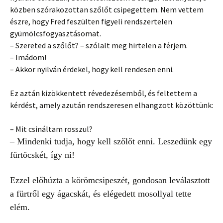
közben szórakozottan szőlőt csipegettem. Nem vettem
észre, hogy Fred feszülten figyeli rendszertelen
gyümölcsfogyasztásomat.
– Szereted a szőlőt? – szólalt meg hirtelen a férjem.
– Imádom!
– Akkor nyilván érdekel, hogy kell rendesen enni.
Ez aztán kizökkentett révedezésemből, és feltettem a
kérdést, amely azután rendszeresen elhangzott közöttünk:
– Mit csináltam rosszul?
– Mindenki tudja, hogy kell szőlőt enni. Leszedünk egy
fürtöcskét, így ni!
Ezzel előhúzta a körömcsipeszét, gondosan leválasztott
a fürtről egy ágacskát, és elégedett mosollyal tette
elém.