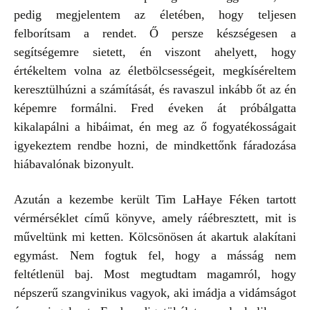
pedig megjelentem az életében, hogy teljesen
felborítsam a rendet. Ő persze készségesen a
segítségemre sietett, én viszont ahelyett, hogy
értékeltem volna az életbölcsességeit, megkíséreltem
keresztülhúzni a számítását, és ravaszul inkább őt az én
képemre formálni. Fred éveken át próbálgatta
kikalapálni a hibáimat, én meg az ő fogyatékosságait
igyekeztem rendbe hozni, de mindkettőnk fáradozása
hiábavalónak bizonyult.
Azután a kezembe került Tim LaHaye Féken tartott
vérmérséklet című könyve, amely ráébresztett, mit is
műveltünk mi ketten. Kölcsönösen át akartuk alakítani
egymást. Nem fogtuk fel, hogy a másság nem
feltétlenül baj. Most megtudtam magamról, hogy
népszerű szangvinikus vagyok, aki imádja a vidámságot