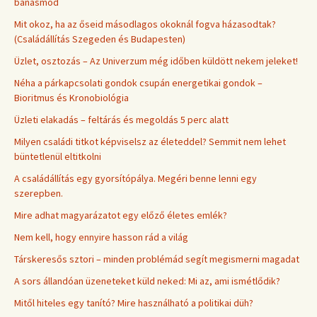
bánásmód
Mit okoz, ha az őseid másodlagos okoknál fogva házasodtak?
(Családállítás Szegeden és Budapesten)
Üzlet, osztozás – Az Univerzum még időben küldött nekem jeleket!
Néha a párkapcsolati gondok csupán energetikai gondok –
Bioritmus és Kronobiológia
Üzleti elakadás – feltárás és megoldás 5 perc alatt
Milyen családi titkot képviselsz az életeddel? Semmit nem lehet
büntetlenül eltitkolni
A családállítás egy gyorsítópálya. Megéri benne lenni egy
szerepben.
Mire adhat magyarázatot egy előző életes emlék?
Nem kell, hogy ennyire hasson rád a világ
Társkeresős sztori – minden problémád segít megismerni magadat
A sors állandóan üzeneteket küld neked: Mi az, ami ismétlődik?
Mitől hiteles egy tanító? Mire használható a politikai düh?