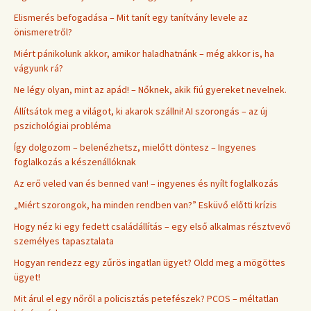
Elismerés befogadása – Mit tanít egy tanítvány levele az
önismeretről?
Miért pánikolunk akkor, amikor haladhatnánk – még akkor is, ha
vágyunk rá?
Ne légy olyan, mint az apád! – Nőknek, akik fiú gyereket nevelnek.
Állítsátok meg a világot, ki akarok szállni! AI szorongás – az új
pszichológiai probléma
Így dolgozom – belenézhetsz, mielőtt döntesz – Ingyenes
foglalkozás a készenállóknak
Az erő veled van és benned van! – ingyenes és nyílt foglalkozás
„Miért szorongok, ha minden rendben van?” Esküvő előtti krízis
Hogy néz ki egy fedett családállítás – egy első alkalmas résztvevő
személyes tapasztalata
Hogyan rendezz egy zűrös ingatlan ügyet? Oldd meg a mögöttes
ügyet!
Mit árul el egy nőről a policisztás petefészek? PCOS – méltatlan