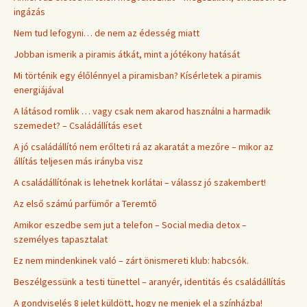
ingázás
Nem tud lefogyni… de nem az édesség miatt
Jobban ismerik a piramis átkát, mint a jótékony hatását
Mi történik egy élőlénnyel a piramisban? Kísérletek a piramis
energiájával
A látásod romlik … vagy csak nem akarod használni a harmadik
szemedet? – Családállítás eset
A jó családállító nem erőlteti rá az akaratát a mezőre – mikor az
állítás teljesen más irányba visz
A családállítónak is lehetnek korlátai – válassz jó szakembert!
Az első számú parfümőr a Teremtő
Amikor eszedbe sem jut a telefon – Social media detox –
személyes tapasztalat
Ez nem mindenkinek való – zárt önismereti klub: habcsók.
Beszélgessünk a testi tünettel – aranyér, identitás és családállítás
A gondviselés 8 jelet küldött, hogy ne menjek el a színházba!