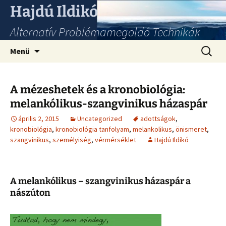
Hajdú Ildikó
Alternatív Problémamegoldó Technikák
Ugrás
Keresés
Menü
a
tartalomhoz
A mézeshetek és a kronobiológia:
melankólikus-szangvinikus házaspár
április 2, 2015
Uncategorized
adottságok
,
kronobiológia
,
kronobiológia tanfolyam
,
melankolikus
,
önismeret
,
szangvinikus
,
személyiség
,
vérmérséklet
Hajdú Ildikó
A melankólikus – szangvinikus házaspár a
nászúton