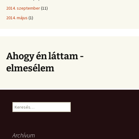
2014. szeptember
(11)
2014. május
(1)
Ahogy én láttam -
elmesélem
Keresés:
Archívum