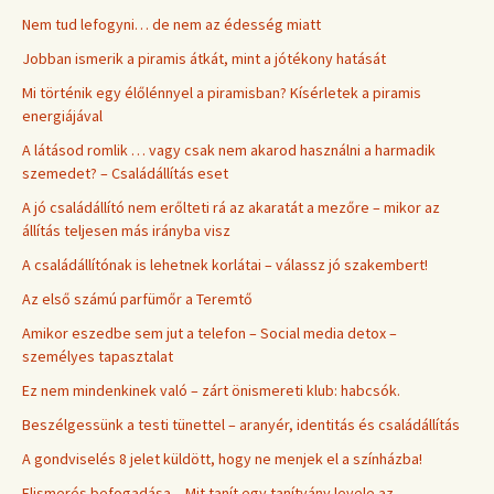
Nem tud lefogyni… de nem az édesség miatt
Jobban ismerik a piramis átkát, mint a jótékony hatását
Mi történik egy élőlénnyel a piramisban? Kísérletek a piramis
energiájával
A látásod romlik … vagy csak nem akarod használni a harmadik
szemedet? – Családállítás eset
A jó családállító nem erőlteti rá az akaratát a mezőre – mikor az
állítás teljesen más irányba visz
A családállítónak is lehetnek korlátai – válassz jó szakembert!
Az első számú parfümőr a Teremtő
Amikor eszedbe sem jut a telefon – Social media detox –
személyes tapasztalat
Ez nem mindenkinek való – zárt önismereti klub: habcsók.
Beszélgessünk a testi tünettel – aranyér, identitás és családállítás
A gondviselés 8 jelet küldött, hogy ne menjek el a színházba!
Elismerés befogadása – Mit tanít egy tanítvány levele az