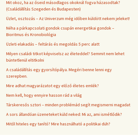
Mit okoz, ha az őseid másodlagos okoknál fogva házasodtak?
(Családállítás Szegeden és Budapesten)
Üzlet, osztozás – Az Univerzum még időben küldött nekem jeleket!
Néha a párkapcsolati gondok csupán energetikai gondok –
Bioritmus és Kronobiológia
Üzleti elakadás – feltárás és megoldás 5 perc alatt
Milyen családi titkot képviselsz az életeddel? Semmit nem lehet
büntetlenül eltitkolni
A családállítás egy gyorsítópálya. Megéri benne lenni egy
szerepben.
Mire adhat magyarázatot egy előző életes emlék?
Nem kell, hogy ennyire hasson rád a világ
Társkeresős sztori – minden problémád segít megismerni magadat
A sors állandóan üzeneteket küld neked: Mi az, ami ismétlődik?
Mitől hiteles egy tanító? Mire használható a politikai düh?