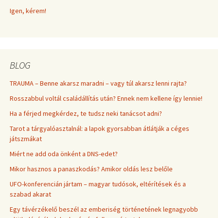
Igen, kérem!
BLOG
TRAUMA – Benne akarsz maradni – vagy túl akarsz lenni rajta?
Rosszabbul voltál családállítás után? Ennek nem kellene így lennie!
Ha a férjed megkérdez, te tudsz neki tanácsot adni?
Tarot a tárgyalóasztalnál: a lapok gyorsabban átlátják a céges
játszmákat
Miért ne add oda önként a DNS-edet?
Mikor hasznos a panaszkodás? Amikor oldás lesz belőle
UFO-konferencián jártam – magyar tudósok, eltérítések és a
szabad akarat
Egy távérzékelő beszél az emberiség történetének legnagyobb