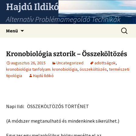
Hajdú Ildikó
Alternatív Problémamegoldó Technikák
Ugrás
Keresés
Menü
a
tartalomhoz
Kronobiológia sztorik – Összeköltözés
augusztus 26, 2015
Uncategorized
adottságok
,
kronobiológia tanfolyam. kronobiológia
,
összeköltözés
,
természeti
tipológia
Hajdú Ildikó
Napi Ildi: ÖSSZEKÖLTÖZŐS TÖRTÉNET
(A módszer megtanulható és mindenkinek sikerülhet.)
Egyszer egy melankólikus hölgy mesélte el az