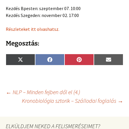
Kezdés Bpesten: szeptember 07. 10:00
Kezdés Szegeden: november 02. 17:00
Részleteket itt olvashatsz.
Megosztás:
Share
Share
Share
Share
X
F
P
E
on
on
on
on
(
a
i
m
T
c
n
a
w
e
t
i
i
b
e
l
t
o
r
t
o
e
Bejegyzés
←
NLP – Minden fejben dől el (4.)
e
k
s
r
t
Kronobiológia sztorik – Szállodai foglalás
→
)
navigáció
ELKÜLDJEM NEKED A FELISMERÉSEIMET?