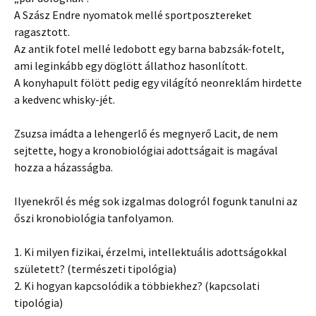
A Szász Endre nyomatok mellé sportposztereket
ragasztott.
Az antik fotel mellé ledobott egy barna babzsák-fotelt,
ami leginkább egy döglött állathoz hasonlított.
A konyhapult fölött pedig egy világító neonreklám hirdette
a kedvenc whisky-jét.
Zsuzsa imádta a lehengerlő és megnyerő Lacit, de nem
sejtette, hogy a kronobiológiai adottságait is magával
hozza a házasságba.
Ilyenekről és még sok izgalmas dologról fogunk tanulni az
őszi kronobiológia tanfolyamon.
1. Ki milyen fizikai, érzelmi, intellektuális adottságokkal
született? (természeti tipológia)
2. Ki hogyan kapcsolódik a többiekhez? (kapcsolati
tipológia)