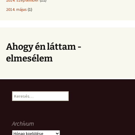
2014. május
(1)
Ahogy én láttam -
elmesélem
Keresés:
Archívum
Archívum