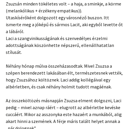
Zsuzsán minden tökéletes volt – a haja, a sminkje, a körme
(melankólikus + érzékeny empatikus)).
Utaskísérőként dolgozott egy városnéző buszon. Itt
ismerte meg a jóképű és sármos Lacit, aki egyből levette őt
a lábáról.
Laci a szangvinikusságának és szenvedélyes érzelmi
adottságának köszönhette népszerű, ellenállhatatlan
stílusát.
Néhány hónap múlva összeházasodtak. Mivel Zsuzsa a
szépen berendezett lakásában élt, természetesnek vették,
hogy Zsuzsához költöznek. Laci addig kollégáival egy
albérletben, és csak néhány holmit tudott magáénak.
Az összeköltözés másnapján Zsuzsa elment dolgozni, Laci
pedig – mivel aznap ráért – elugrott az albérletbe kevéske
cuccáért. Mikor az asszonyka este hazaért a munkából, alig
akart hinni a szemének. A férje máris talált helyet annak a
„pár dolognak”.