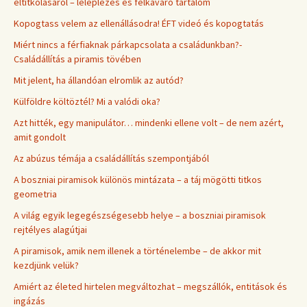
eltitkolásáról – leleplezés és felkavaró tartalom
Kopogtass velem az ellenállásodra! ÉFT videó és kopogtatás
Miért nincs a férfiaknak párkapcsolata a családunkban?-
Családállítás a piramis tövében
Mit jelent, ha állandóan elromlik az autód?
Külföldre költöztél? Mi a valódi oka?
Azt hitték, egy manipulátor… mindenki ellene volt – de nem azért,
amit gondolt
Az abúzus témája a családállítás szempontjából
A boszniai piramisok különös mintázata – a táj mögötti titkos
geometria
A világ egyik legegészségesebb helye – a boszniai piramisok
rejtélyes alagútjai
A piramisok, amik nem illenek a történelembe – de akkor mit
kezdjünk velük?
Amiért az életed hirtelen megváltozhat – megszállók, entitások és
ingázás