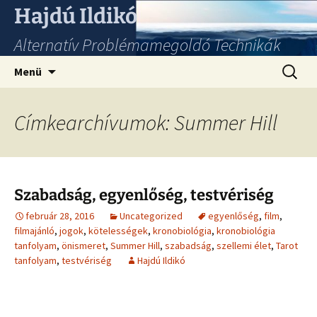
Hajdú Ildikó
Alternatív Problémamegoldó Technikák
Ugrás
Keresés
Menü
a
tartalomhoz
Címkearchívumok: Summer Hill
Szabadság, egyenlőség, testvériség
február 28, 2016
Uncategorized
egyenlőség
,
film
,
filmajánló
,
jogok
,
kötelességek
,
kronobiológia
,
kronobiológia
tanfolyam
,
önismeret
,
Summer Hill
,
szabadság
,
szellemi élet
,
Tarot
tanfolyam
,
testvériség
Hajdú Ildikó