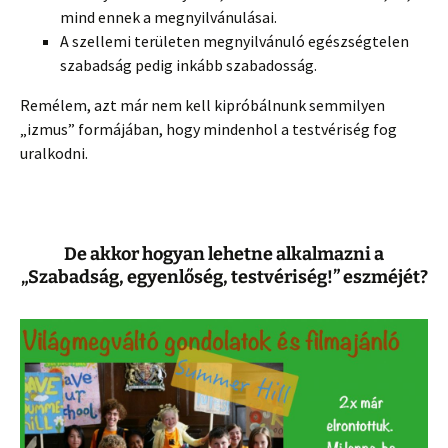
mind ennek a megnyilvánulásai.
A szellemi területen megnyilvánuló egészségtelen
szabadság pedig inkább szabadosság.
Remélem, azt már nem kell kipróbálnunk semmilyen
„izmus” formájában, hogy mindenhol a testvériség fog
uralkodni.
De akkor hogyan lehetne alkalmazni a
„Szabadság, egyenlőség, testvériség!” eszméjét?