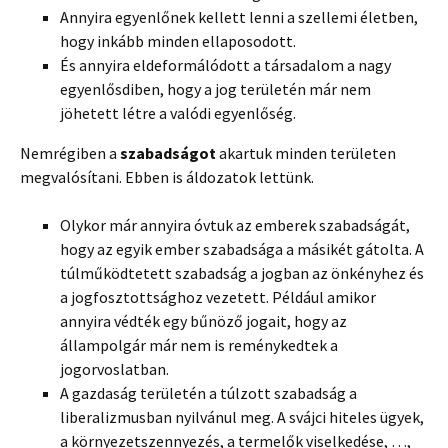
Annyira egyenlőnek kellett lenni a szellemi életben,
hogy inkább minden ellaposodott.
És annyira eldeformálódott a társadalom a nagy
egyenlősdiben, hogy a jog területén már nem
jöhetett létre a valódi egyenlőség.
Nemrégiben a
szabadságot
akartuk minden területen
megvalósítani. Ebben is áldozatok lettünk.
Olykor már annyira óvtuk az emberek szabadságát,
hogy az egyik ember szabadsága a másikét gátolta. A
túlműködtetett szabadság a jogban az önkényhez és
a jogfosztottsághoz vezetett. Például amikor
annyira védték egy bűnöző jogait, hogy az
állampolgár már nem is reménykedtek a
jogorvoslatban.
A gazdaság területén a túlzott szabadság a
liberalizmusban nyilvánul meg. A svájci hiteles ügyek,
a környezetszennyezés, a termelők viselkedése, …,