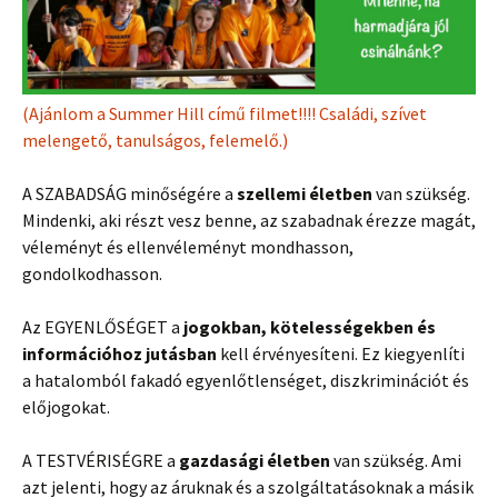
(Ajánlom a Summer Hill című filmet!!!! Családi, szívet
melengető, tanulságos, felemelő.)
A SZABADSÁG minőségére a
szellemi életben
van szükség.
Mindenki, aki részt vesz benne, az szabadnak érezze magát,
véleményt és ellenvéleményt mondhasson,
gondolkodhasson.
Az EGYENLŐSÉGET a
jogokban, kötelességekben és
információhoz jutásban
kell érvényesíteni. Ez kiegyenlíti
a hatalomból fakadó egyenlőtlenséget, diszkriminációt és
előjogokat.
A TESTVÉRISÉGRE a
gazdasági életben
van szükség. Ami
azt jelenti, hogy az áruknak és a szolgáltatásoknak a másik