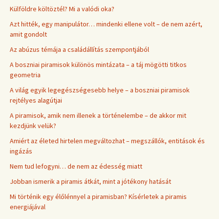
Külföldre költöztél? Mi a valódi oka?
Azt hitték, egy manipulátor… mindenki ellene volt – de nem azért,
amit gondolt
Az abúzus témája a családállítás szempontjából
A boszniai piramisok különös mintázata – a táj mögötti titkos
geometria
A világ egyik legegészségesebb helye – a boszniai piramisok
rejtélyes alagútjai
A piramisok, amik nem illenek a történelembe – de akkor mit
kezdjünk velük?
Amiért az életed hirtelen megváltozhat – megszállók, entitások és
ingázás
Nem tud lefogyni… de nem az édesség miatt
Jobban ismerik a piramis átkát, mint a jótékony hatását
Mi történik egy élőlénnyel a piramisban? Kísérletek a piramis
energiájával