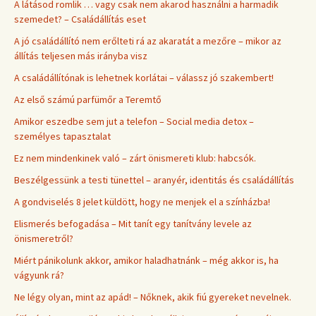
A látásod romlik … vagy csak nem akarod használni a harmadik
szemedet? – Családállítás eset
A jó családállító nem erőlteti rá az akaratát a mezőre – mikor az
állítás teljesen más irányba visz
A családállítónak is lehetnek korlátai – válassz jó szakembert!
Az első számú parfümőr a Teremtő
Amikor eszedbe sem jut a telefon – Social media detox –
személyes tapasztalat
Ez nem mindenkinek való – zárt önismereti klub: habcsók.
Beszélgessünk a testi tünettel – aranyér, identitás és családállítás
A gondviselés 8 jelet küldött, hogy ne menjek el a színházba!
Elismerés befogadása – Mit tanít egy tanítvány levele az
önismeretről?
Miért pánikolunk akkor, amikor haladhatnánk – még akkor is, ha
vágyunk rá?
Ne légy olyan, mint az apád! – Nőknek, akik fiú gyereket nevelnek.