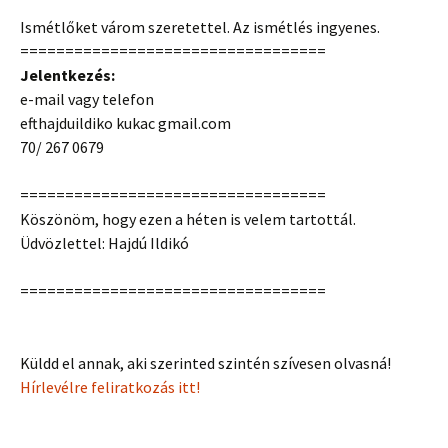
Ismétlőket várom szeretettel. Az ismétlés ingyenes.
==================================
Jelentkezés:
e-mail vagy telefon
efthajduildiko kukac gmail.com
70/ 267 0679
==================================
Köszönöm, hogy ezen a héten is velem tartottál.
Üdvözlettel: Hajdú Ildikó
==================================
Küldd el annak, aki szerinted szintén szívesen olvasná!
Hírlevélre feliratkozás itt!