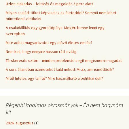
Üzleti elakadás – feltárás és megoldás 5 perc alatt
Milyen családi titkot képviselsz az életeddel? Semmit nem lehet
büntetlenül eltitkolni
A családállítás egy gyorsítópálya. Megéri benne lenni egy
szerepben.
Mire adhat magyarázatot egy előző életes emlék?
Nem kell, hogy ennyire hasson rád a világ
Társkeresős sztori – minden problémád segít megismerni magadat
A sors állandóan üzeneteket küld neked: Mi az, ami ismétlődik?
Mitől hiteles egy tanító? Mire használható a politikai düh?
Régebbi izgalmas olvasmányok – Én nem hagynám
ki!
2026. augusztus
(1)