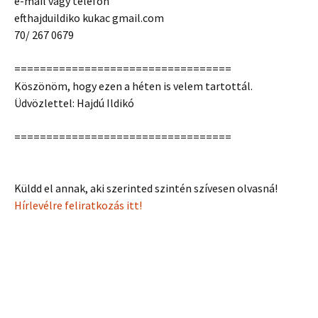
e-mail vagy telefon
efthajduildiko kukac gmail.com
70/ 267 0679
==================================
Köszönöm, hogy ezen a héten is velem tartottál.
Üdvözlettel: Hajdú Ildikó
==================================
Küldd el annak, aki szerinted szintén szívesen olvasná!
Hírlevélre feliratkozás itt!