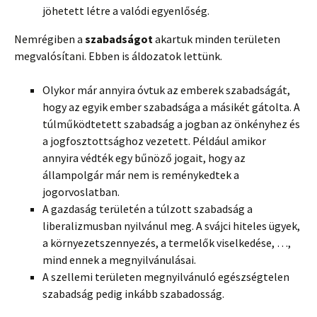
jöhetett létre a valódi egyenlőség.
Nemrégiben a
szabadságot
akartuk minden területen
megvalósítani. Ebben is áldozatok lettünk.
Olykor már annyira óvtuk az emberek szabadságát,
hogy az egyik ember szabadsága a másikét gátolta. A
túlműködtetett szabadság a jogban az önkényhez és
a jogfosztottsághoz vezetett. Például amikor
annyira védték egy bűnöző jogait, hogy az
állampolgár már nem is reménykedtek a
jogorvoslatban.
A gazdaság területén a túlzott szabadság a
liberalizmusban nyilvánul meg. A svájci hiteles ügyek,
a környezetszennyezés, a termelők viselkedése, …,
mind ennek a megnyilvánulásai.
A szellemi területen megnyilvánuló egészségtelen
szabadság pedig inkább szabadosság.