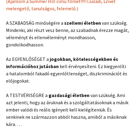
(Ajánlom a Summer Hill című filmet!!!! Családi, szívet
melengető, tanulságos, felemelő.)
A SZABADSÁG minőségére a
szellemi életben
van szükség.
Mindenki, aki részt vesz benne, az szabadnak érezze magát,
véleményt és ellenvéleményt mondhasson,
gondolkodhasson.
Az EGYENLŐSÉGET a
jogokban, kötelességekben és
információhoz jutásban
kell érvényesíteni. Ez kiegyenlíti
a hatalomból fakadó egyenlőtlenséget, diszkriminációt és
előjogokat.
A TESTVÉRISÉGRE a
gazdasági életben
van szükség. Ami
azt jelenti, hogy az áruknak és a szolgáltatásoknak a másik
ember valódi és reális igényeit kell kielégíteniük. És
senkinek ne származzon abból haszna, amiből a másiknak
kára. …