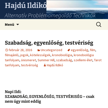
Hajdú Ildikó
Alternatív Problémamegoldó Technikák
Ugrás
Keresés
Menü
a
tartalomhoz
Szabadság, egyenlőség, testvériség
február 28, 2016
Uncategorized
egyenlőség
,
film
,
filmajánló
,
jogok
,
kötelességek
,
kronobiológia
,
kronobiológia
tanfolyam
,
önismeret
,
Summer Hill
,
szabadság
,
szellemi élet
,
Tarot
tanfolyam
,
testvériség
Hajdú Ildikó
Napi Ildi:
SZABADSÁG, EGYENLŐSÉG, TESTVÉRISÉG – csak
nem úgy mint eddig