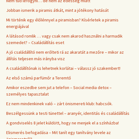
Nem tud lefogyni… de nem az édesség miatt
Jobban ismerik a piramis átkát, mint a jótékony hatását
Mi történik egy élőlénnyel a piramisban? Kísérletek a piramis
energiájával
A látásod romlik … vagy csak nem akarod használni a harmadik
szemedet? – Családállítás eset
A jó családállító nem erőlteti rá az akaratát a mezőre – mikor az
állítás teljesen más irányba visz
A családállítónak is lehetnek korlátai – válassz jó szakembert!
Az első számú parfümőr a Teremtő
Amikor eszedbe sem jut a telefon – Social media detox –
személyes tapasztalat
Ez nem mindenkinek való – zárt önismereti klub: habcsók.
Beszélgessünk a testi tünettel – aranyér, identitás és családállítás
A gondviselés 8 jelet küldött, hogy ne menjek el a színházba!
Elismerés befogadása – Mit tanít egy tanítvány levele az
önismeretről?