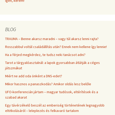
Igen, kérem!
BLOG
TRAUMA – Benne akarsz maradni – vagy túl akarsz lenni rajta?
Rosszabbul voltál családállítás után? Ennek nem kellene így lennie!
Ha a férjed megkérdez, te tudsz neki tanácsot adni?
Tarot a tárgyalóasztalnál: a lapok gyorsabban átlátják a céges
játszmákat
Miért ne add oda önként a DNS-edet?
Mikor hasznos a panaszkodás? Amikor oldás lesz belőle
UFO-konferencián jártam – magyar tudósok, eltérítések és a
szabad akarat
Egy távérzékelő beszél az emberiség történetének legnagyobb
eltitkolásáról – leleplezés és felkavaró tartalom