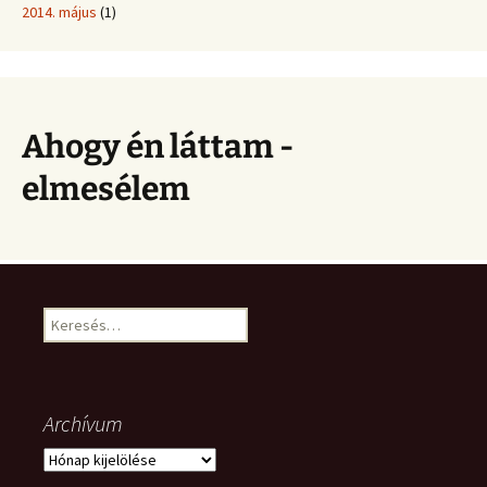
2014. május
(1)
Ahogy én láttam -
elmesélem
Keresés:
Archívum
Archívum