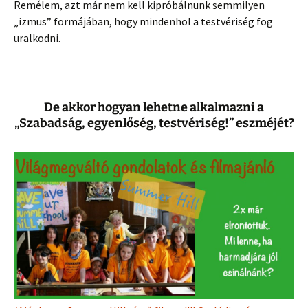
Remélem, azt már nem kell kipróbálnunk semmilyen
„izmus” formájában, hogy mindenhol a testvériség fog
uralkodni.
De akkor hogyan lehetne alkalmazni a
„Szabadság, egyenlőség, testvériség!” eszméjét?