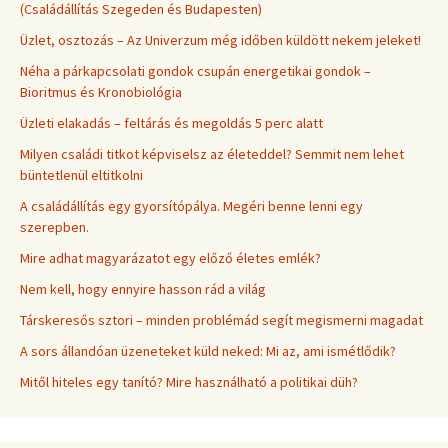
(Családállítás Szegeden és Budapesten)
Üzlet, osztozás – Az Univerzum még időben küldött nekem jeleket!
Néha a párkapcsolati gondok csupán energetikai gondok –
Bioritmus és Kronobiológia
Üzleti elakadás – feltárás és megoldás 5 perc alatt
Milyen családi titkot képviselsz az életeddel? Semmit nem lehet
büntetlenül eltitkolni
A családállítás egy gyorsítópálya. Megéri benne lenni egy
szerepben.
Mire adhat magyarázatot egy előző életes emlék?
Nem kell, hogy ennyire hasson rád a világ
Társkeresős sztori – minden problémád segít megismerni magadat
A sors állandóan üzeneteket küld neked: Mi az, ami ismétlődik?
Mitől hiteles egy tanító? Mire használható a politikai düh?