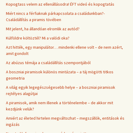
Kopogtass velem az ellenállásodra! ÉFT videó és kopogtatás
Miért nincs a férfiaknak párkapcsolata a családunkban?-
Családállítás a piramis tövében
Mit jelent, ha állandóan elromlik az autód?
Külföldre költöztél? Mi a valódi oka?
Azt hitték, egy manipulátor… mindenki ellene volt – de nem azért,
amit gondolt
Az abúzus témája a családállítás szempontjából
A boszniai piramisok különös mintázata – a táj mögötti titkos
geometria
A világ egyik legegészségesebb helye – a boszniai piramisok
rejtélyes alagútjai
A piramisok, amik nem illenek a történelembe – de akkor mit
kezdjünk velük?
Amiért az életed hirtelen megváltozhat – megszállók, entitások és
ingázás