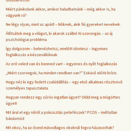
Miért pánikolunk akkor, amikor haladhatnánk – még akkor is, ha
vágyunk rá?
Ne légy olyan, mint az apád! – Nőknek, akik fiú gyereket nevelnek.
Állítsátok meg a világot, ki akarok szállni! AI szorongás – az új
pszichológiai probléma
Így dolgozom – belenézhetsz, mielőtt döntesz – Ingyenes
foglalkozás a készenállóknak
Az erő veled van és benned van! – ingyenes és nyílt foglalkozás
„Miért szorongok, ha minden rendben van?” Esküvő előtti krízis
Hogy néz ki egy fedett családállítás – egy első alkalmas résztvevő
személyes tapasztalata
Hogyan rendezz egy zűrös ingatlan ügyet? Oldd meg a mögöttes
ügyet!
Mit árul el egy nőről a policisztás petefészek? PCOS – méltatlan
bánásmód
Mit okoz, ha az őseid másodlagos okoknál fogva házasodtak?