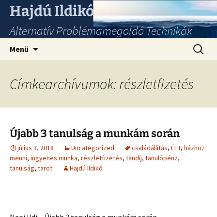
Hajdú Ildikó
Alternatív Problémamegoldó Technikák
Ugrás
Keresés
Menü
a
tartalomhoz
Címkearchívumok: részletfizetés
Újabb 3 tanulság a munkám során
július 3, 2018
Uncategorized
családállítás
,
ÉFT
,
házhoz
menni
,
ingyenes munka
,
részletfizetés
,
tandíj
,
tanulópénz
,
tanulság
,
tarot
Hajdú Ildikó