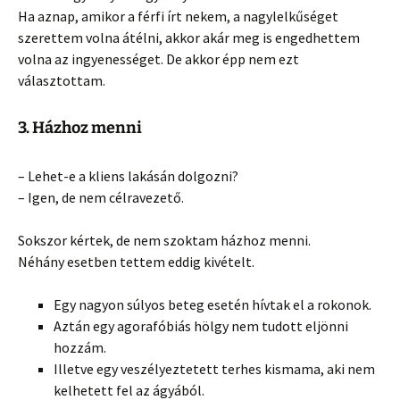
Ha aznap, amikor a férfi írt nekem, a nagylelkűséget
szerettem volna átélni, akkor akár meg is engedhettem
volna az ingyenességet. De akkor épp nem ezt
választottam.
3. Házhoz menni
– Lehet-e a kliens lakásán dolgozni?
– Igen, de nem célravezető.
Sokszor kértek, de nem szoktam házhoz menni.
Néhány esetben tettem eddig kivételt.
Egy nagyon súlyos beteg esetén hívtak el a rokonok.
Aztán egy agorafóbiás hölgy nem tudott eljönni
hozzám.
Illetve egy veszélyeztetett terhes kismama, aki nem
kelhetett fel az ágyából.