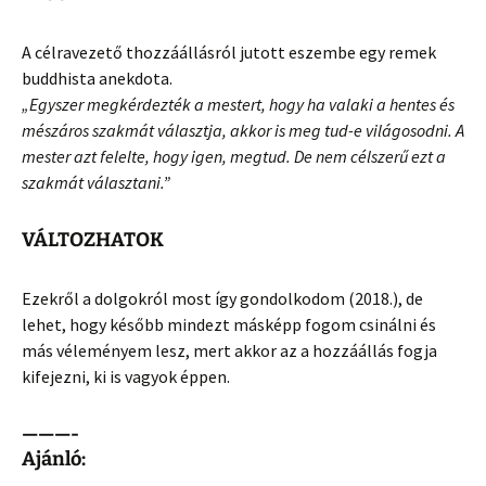
A célravezető thozzáállásról jutott eszembe egy remek
buddhista anekdota.
„Egyszer megkérdezték a mestert, hogy ha valaki a hentes és
mészáros szakmát választja, akkor is meg tud-e világosodni. A
mester azt felelte, hogy igen, megtud. De nem célszerű ezt a
szakmát választani.”
VÁLTOZHATOK
Ezekről a dolgokról most így gondolkodom (2018.), de
lehet, hogy később mindezt másképp fogom csinálni és
más véleményem lesz, mert akkor az a hozzáállás fogja
kifejezni, ki is vagyok éppen.
———-
Ajánló: