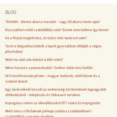
BLOG
TRAUMA – Benne akarsz maradni – vagy túl akarsz lenni rajta?
Rosszabbul voltál családállítás után? Ennek nem kellene így lennie!
Ha a férjed megkérdez, te tudsz neki tanácsot adni?
Tarot a tárgyalóasztalnál: a lapok gyorsabban átlátják a céges
játszmákat
Miért ne add oda önként a DNS-edet?
Mikor hasznos a panaszkodás? Amikor oldás lesz belőle
UFO-konferencián jártam – magyar tudósok, eltérítések és a
szabad akarat
Egy távérzékelő beszél az emberiség történetének legnagyobb
eltitkolásáról – leleplezés és felkavaró tartalom
Kopogtass velem az ellenállásodra! ÉFT videó és kopogtatás
Miért nincs a férfiaknak párkapcsolata a családunkban?-
Családállítás a piramis tövében