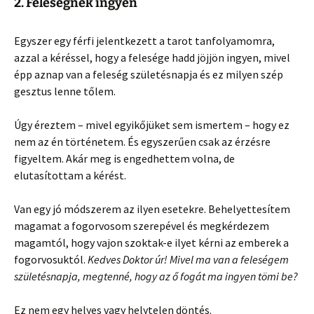
2. Feleségnek ingyen
Egyszer egy férfi jelentkezett a tarot tanfolyamomra,
azzal a kéréssel, hogy a felesége hadd jöjjön ingyen, mivel
épp aznap van a feleség születésnapja és ez milyen szép
gesztus lenne tőlem.
Úgy éreztem – mivel egyikőjüket sem ismertem – hogy ez
nem az én történetem. És egyszerűen csak az érzésre
figyeltem. Akár meg is engedhettem volna, de
elutasítottam a kérést.
Van egy jó módszerem az ilyen esetekre. Behelyettesítem
magamat a fogorvosom szerepével és megkérdezem
magamtól, hogy vajon szoktak-e ilyet kérni az emberek a
fogorvosuktól.
Kedves Doktor úr! Mivel ma van a feleségem
születésnapja, megtenné, hogy az ő fogát ma ingyen tömi be?
Ez nem egy helyes vagy helytelen döntés.