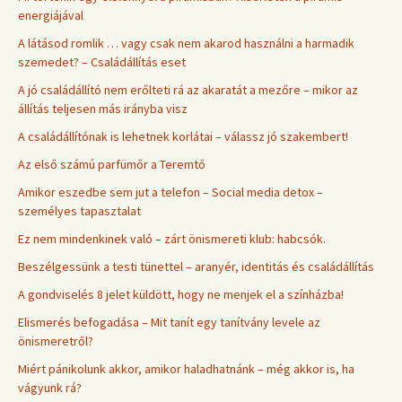
energiájával
A látásod romlik … vagy csak nem akarod használni a harmadik
szemedet? – Családállítás eset
A jó családállító nem erőlteti rá az akaratát a mezőre – mikor az
állítás teljesen más irányba visz
A családállítónak is lehetnek korlátai – válassz jó szakembert!
Az első számú parfümőr a Teremtő
Amikor eszedbe sem jut a telefon – Social media detox –
személyes tapasztalat
Ez nem mindenkinek való – zárt önismereti klub: habcsók.
Beszélgessünk a testi tünettel – aranyér, identitás és családállítás
A gondviselés 8 jelet küldött, hogy ne menjek el a színházba!
Elismerés befogadása – Mit tanít egy tanítvány levele az
önismeretről?
Miért pánikolunk akkor, amikor haladhatnánk – még akkor is, ha
vágyunk rá?