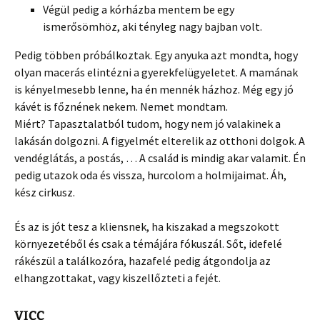
Végül pedig a kórházba mentem be egy
ismerősömhöz, aki tényleg nagy bajban volt.
Pedig többen próbálkoztak. Egy anyuka azt mondta, hogy
olyan macerás elintézni a gyerekfelügyeletet. A mamának
is kényelmesebb lenne, ha én mennék házhoz. Még egy jó
kávét is főznének nekem. Nemet mondtam.
Miért? Tapasztalatból tudom, hogy nem jó valakinek a
lakásán dolgozni. A figyelmét elterelik az otthoni dolgok. A
vendéglátás, a postás, … A család is mindig akar valamit. Én
pedig utazok oda és vissza, hurcolom a holmijaimat. Áh,
kész cirkusz.
És az is jót tesz a kliensnek, ha kiszakad a megszokott
környezetéből és csak a témájára fókuszál. Sőt, idefelé
rákészül a találkozóra, hazafelé pedig átgondolja az
elhangzottakat, vagy kiszellőzteti a fejét.
VICC