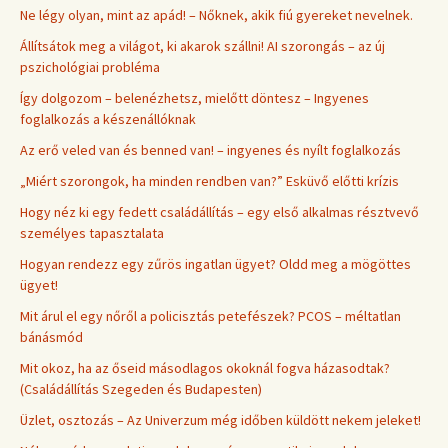
Ne légy olyan, mint az apád! – Nőknek, akik fiú gyereket nevelnek.
Állítsátok meg a világot, ki akarok szállni! AI szorongás – az új
pszichológiai probléma
Így dolgozom – belenézhetsz, mielőtt döntesz – Ingyenes
foglalkozás a készenállóknak
Az erő veled van és benned van! – ingyenes és nyílt foglalkozás
„Miért szorongok, ha minden rendben van?” Esküvő előtti krízis
Hogy néz ki egy fedett családállítás – egy első alkalmas résztvevő
személyes tapasztalata
Hogyan rendezz egy zűrös ingatlan ügyet? Oldd meg a mögöttes
ügyet!
Mit árul el egy nőről a policisztás petefészek? PCOS – méltatlan
bánásmód
Mit okoz, ha az őseid másodlagos okoknál fogva házasodtak?
(Családállítás Szegeden és Budapesten)
Üzlet, osztozás – Az Univerzum még időben küldött nekem jeleket!