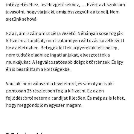
intézgetéséhez, levelezgetésekhez, … Ezért azt szoktam
javasolni, hogy várjuk ki, amíg összegyűlik a tandíj. Nem
sietünk sehová.
Ez az, ami számomra célra vezető. Néhányan sose fogják
kifizetni a tandíjat, mert valamilyen változás következett
be az életükben. Betegek lettek, a gyerekük lett beteg,
nem tudták eladni az ingatlanjukat, elvesztették a
munkájukat. A legváltozatosabb dolgok történtek. És így
én is beszálltam a költségekbe.
Van, aki nem válaszol a leveleimre, és van olyan is aki
pontosan 25 részletben fogja kifizetni. Ez az én
fejlődéstörténetem a tandíjat illetően. És még az is lehet,
hogy meggondolom egyszer magam.