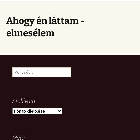
Ahogy én láttam -
elmesélem
Keresés:
Archívum
Archívum
Meta