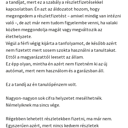
a tandíjat, mert ez a szabály a részletfizetésekkel
kapcsolatban. Én azt az áldozatot hozom, hogy
megengedem a részletfizetést – amivel mindig van intézni
való –, de azt már nem tudom figyelembe venni, ha valaki
közben meggondolja magát vagy megváltozik az
élethelyzete.
Végül a férfi végig kijárta a tanfolyamot, de később azért
nem fizetett mert sosem szokta használni a tanultakat.
Ettől a magyarázattól leesett az állam.
Ez épp olyan, mintha én azért nem fizetném ki az új
autómat, mert nem használom és a garázsban áll.
Ez a tandíj az én tanulópénzem volt.
Nagyon-nagyon sok cifra helyzetet mesélhetnék.
Némelyiknek ma sincs vége.
Régebben lehetett részletekben fizetni, ma már nem.
Egyszerűen azért, mert nincs kedvem részletek