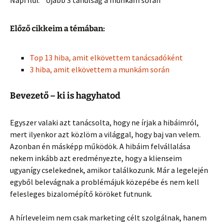
Napi Ildi: Újabb 3 tanulság a munkám során
Előző cikkeim a témában:
Top 13 hiba, amit elkövettem tanácsadóként
3 hiba, amit elkövettem a munkám során
Bevezető – ki is hagyhatod
Egyszer valaki azt tanácsolta, hogy ne írjak a hibáimról,
mert ilyenkor azt közlöm a világgal, hogy baj van velem.
Azonban én másképp működök. A hibáim felvállalása
nekem inkább azt eredményezte, hogy a klienseim
ugyanígy cselekednek, amikor találkozunk. Már a legelején
egyből belevágnak a problémájuk közepébe és nem kell
felesleges bizalomépítő köröket futnunk.
A hírleveleim nem csak marketing célt szolgálnak, hanem