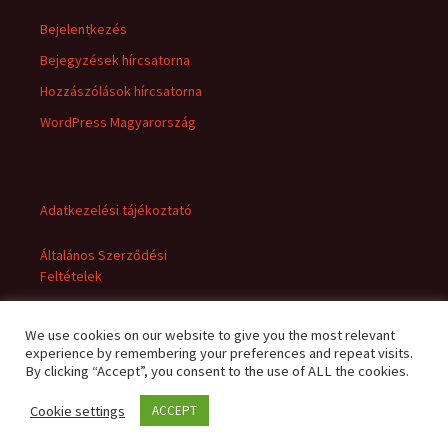
Bejelentkezés
Bejegyzések hírcsatorna
Hozzászólások hírcsatorna
WordPress Magyarország
Adatkezelési tájékoztató
Általános Szerződési
Feltételek
We use cookies on our website to give you the most relevant
experience by remembering your preferences and repeat visits.
By clicking “Accept”, you consent to the use of ALL the cookies.
Cookie settings
ACCEPT
Adatkezelési tájékoztató
Büszke üzemeltető: WordPress