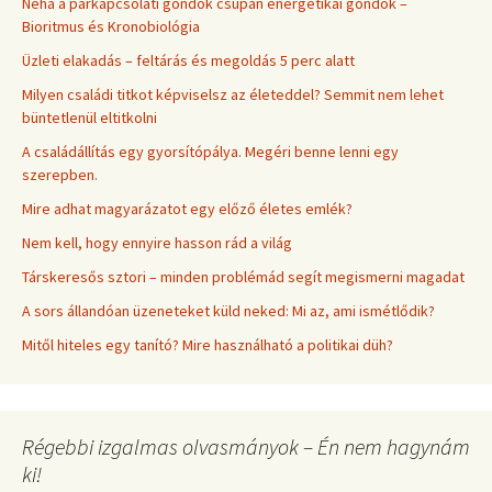
Néha a párkapcsolati gondok csupán energetikai gondok –
Bioritmus és Kronobiológia
Üzleti elakadás – feltárás és megoldás 5 perc alatt
Milyen családi titkot képviselsz az életeddel? Semmit nem lehet
büntetlenül eltitkolni
A családállítás egy gyorsítópálya. Megéri benne lenni egy
szerepben.
Mire adhat magyarázatot egy előző életes emlék?
Nem kell, hogy ennyire hasson rád a világ
Társkeresős sztori – minden problémád segít megismerni magadat
A sors állandóan üzeneteket küld neked: Mi az, ami ismétlődik?
Mitől hiteles egy tanító? Mire használható a politikai düh?
Régebbi izgalmas olvasmányok – Én nem hagynám
ki!