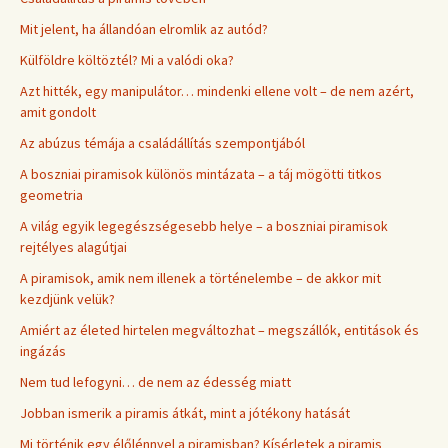
Mit jelent, ha állandóan elromlik az autód?
Külföldre költöztél? Mi a valódi oka?
Azt hitték, egy manipulátor… mindenki ellene volt – de nem azért,
amit gondolt
Az abúzus témája a családállítás szempontjából
A boszniai piramisok különös mintázata – a táj mögötti titkos
geometria
A világ egyik legegészségesebb helye – a boszniai piramisok
rejtélyes alagútjai
A piramisok, amik nem illenek a történelembe – de akkor mit
kezdjünk velük?
Amiért az életed hirtelen megváltozhat – megszállók, entitások és
ingázás
Nem tud lefogyni… de nem az édesség miatt
Jobban ismerik a piramis átkát, mint a jótékony hatását
Mi történik egy élőlénnyel a piramisban? Kísérletek a piramis