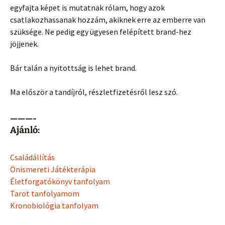
egyfajta képet is mutatnak rólam, hogy azok
csatlakozhassanak hozzám, akiknek erre az emberre van
szüksége. Ne pedig egy ügyesen felépített brand-hez
jöjjenek.
Bár talán a nyitottság is lehet brand.
Ma először a tandíjról, részletfizetésről lesz szó.
———-
Ajánló:
Családállítás
Önismereti Játékterápia
Életforgatókönyv tanfolyam
Tarot tanfolyamom
Kronobiológia tanfolyam