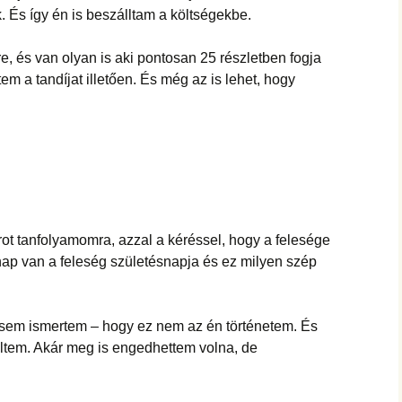
. És így én is beszálltam a költségekbe.
e, és van olyan is aki pontosan 25 részletben fogja
tem a tandíjat illetően. És még az is lehet, hogy
tarot tanfolyamomra, azzal a kéréssel, hogy a felesége
nap van a feleség születésnapja és ez milyen szép
 sem ismertem – hogy ez nem az én történetem. És
ltem. Akár meg is engedhettem volna, de