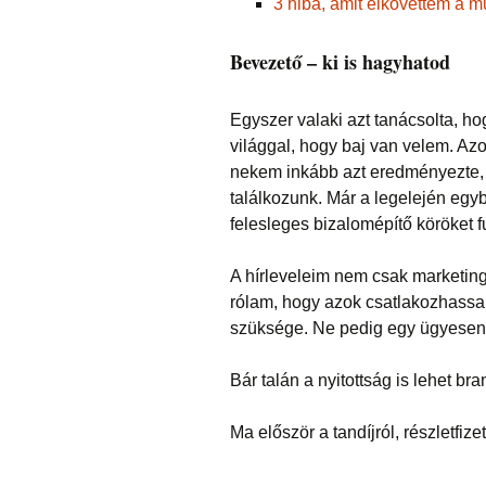
3 hiba, amit elkövettem a 
Bevezető – ki is hagyhatod
Egyszer valaki azt tanácsolta, hog
világgal, hogy baj van velem. A
nekem inkább azt eredményezte, 
találkozunk. Már a legelején eg
felesleges bizalomépítő köröket f
A hírleveleim nem csak marketing
rólam, hogy azok csatlakozhassa
szüksége. Ne pedig egy ügyesen f
Bár talán a nyitottság is lehet bra
Ma először a tandíjról, részletfize