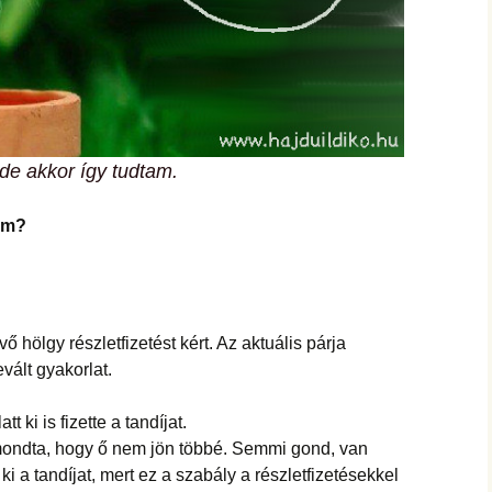
e akkor így tudtam.
om?
 hölgy részletfizetést kért. Az aktuális párja
ált gyakorlat.
 ki is fizette a tandíjat.
 mondta, hogy ő nem jön többé. Semmi gond, van
ki a tandíjat, mert ez a szabály a részletfizetésekkel