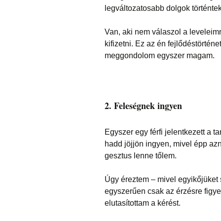
legváltozatosabb dolgok történtek
Van, aki nem válaszol a leveleimr
kifizetni. Ez az én fejlődéstörténe
meggondolom egyszer magam.
2. Feleségnek ingyen
Egyszer egy férfi jelentkezett a 
hadd jöjjön ingyen, mivel épp az
gesztus lenne tőlem.
Úgy éreztem – mivel egyikőjüket
egyszerűen csak az érzésre figye
elutasítottam a kérést.