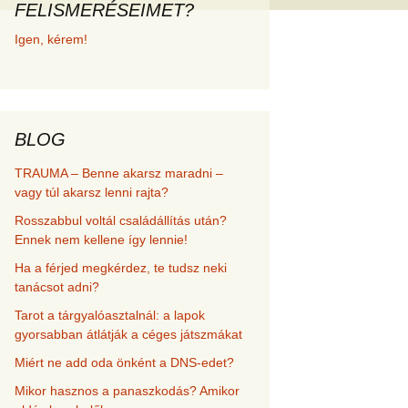
FELISMERÉSEIMET?
met és
Igen, kérem!
erződési
BLOG
TRAUMA – Benne akarsz maradni –
vagy túl akarsz lenni rajta?
Rosszabbul voltál családállítás után?
Ennek nem kellene így lennie!
Ha a férjed megkérdez, te tudsz neki
tanácsot adni?
Tarot a tárgyalóasztalnál: a lapok
gyorsabban átlátják a céges játszmákat
Miért ne add oda önként a DNS-edet?
Mikor hasznos a panaszkodás? Amikor