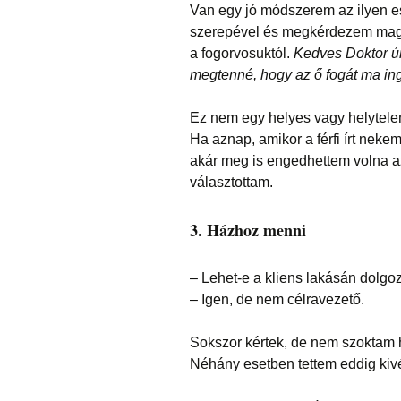
Van egy jó módszerem az ilyen e
szerepével és megkérdezem magam
a fogorvosuktól.
Kedves Doktor úr
megtenné, hogy az ő fogát ma in
Ez nem egy helyes vagy helytele
Ha aznap, amikor a férfi írt neke
akár meg is engedhettem volna a
választottam.
3. Házhoz menni
– Lehet-e a kliens lakásán dolgo
– Igen, de nem célravezető.
Sokszor kértek, de nem szoktam
Néhány esetben tettem eddig kivé