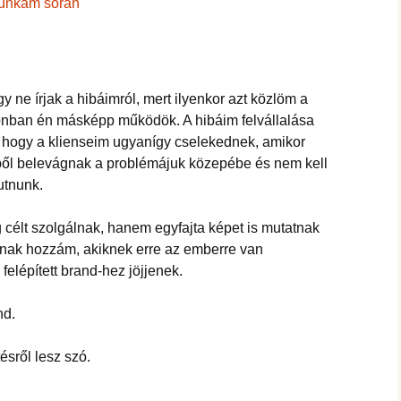
hanganyagok – régebbi
munkám során
foglalkozások
y ne írjak a hibáimról, mert ilyenkor azt közlöm a
zonban én másképp működök. A hibáim felvállalása
hogy a klienseim ugyanígy cselekednek, amikor
yből belevágnak a problémájuk közepébe és nem kell
utnunk.
 célt szolgálnak, hanem egyfajta képet is mutatnak
nak hozzám, akiknek erre az emberre van
elépített brand-hez jöjjenek.
nd.
tésről lesz szó.