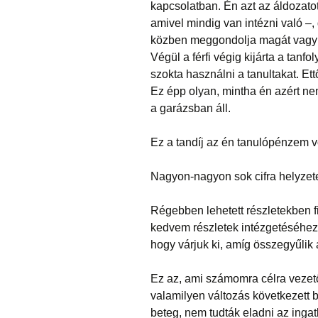
kapcsolatban. Én azt az áldozat
amivel mindig van intézni való –
közben meggondolja magát vagy m
Végül a férfi végig kijárta a tanf
szokta használni a tanultakat. Ett
Ez épp olyan, mintha én azért ne
a garázsban áll.
Ez a tandíj az én tanulópénzem vo
Nagyon-nagyon sok cifra helyzet
Régebben lehetett részletekben f
kedvem részletek intézgetéséhez,
hogy várjuk ki, amíg összegyűlik 
Ez az, ami számomra célra vezető.
valamilyen változás következett b
beteg, nem tudták eladni az ingat