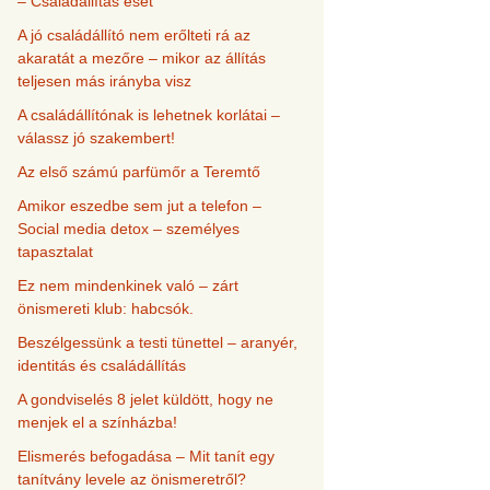
– Családállítás eset
A jó családállító nem erőlteti rá az
akaratát a mezőre – mikor az állítás
teljesen más irányba visz
A családállítónak is lehetnek korlátai –
válassz jó szakembert!
Az első számú parfümőr a Teremtő
Amikor eszedbe sem jut a telefon –
Social media detox – személyes
tapasztalat
Ez nem mindenkinek való – zárt
önismereti klub: habcsók.
Beszélgessünk a testi tünettel – aranyér,
identitás és családállítás
A gondviselés 8 jelet küldött, hogy ne
menjek el a színházba!
Elismerés befogadása – Mit tanít egy
tanítvány levele az önismeretről?