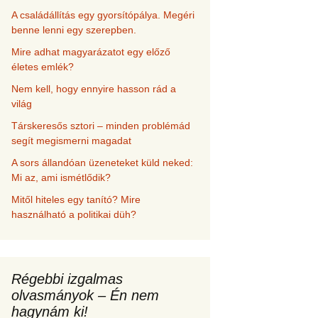
A családállítás egy gyorsítópálya. Megéri
benne lenni egy szerepben.
Mire adhat magyarázatot egy előző
életes emlék?
Nem kell, hogy ennyire hasson rád a
világ
Társkeresős sztori – minden problémád
segít megismerni magadat
A sors állandóan üzeneteket küld neked:
Mi az, ami ismétlődik?
Mitől hiteles egy tanító? Mire
használható a politikai düh?
Régebbi izgalmas
olvasmányok – Én nem
hagynám ki!