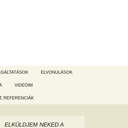
Keresés:
LGÁLTATÁSOK
ELVONULÁSOK
A
ZSIGE BOLT
VIDEÓIM
ELVONULÁS –
Magyarországon
, REFERENCIÁK
 tájékoztató
hogy
ELKÜLDJEM NEKED A
ked az új