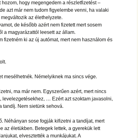
ot hozom, hogy megengedem a részletfizetést –
, de azt már nem tudom figyelembe venni, ha valaki
egváltozik az élethelyzete.
olyamot, de később azért nem fizetett mert sosem
ől a magyarázattól leesett az állam.
m fizetném ki az új autómat, mert nem használom és
lt.
et mesélhetnék. Némelyiknek ma sincs vége.
izetni, ma már nem. Egyszerűen azért, mert nincs
 levelezgetésekhez, … Ezért azt szoktam javasolni,
a tandíj. Nem sietünk sehová.
 Néhányan sose fogják kifizetni a tandíjat, mert
e az életükben. Betegek lettek, a gyerekük lett
lanjukat, elvesztették a munkájukat. A