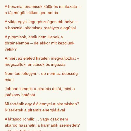
A boszniai piramisok különös mintázata –
a táj mögötti titkos geometria
A világ egyik legegészségesebb helye –
a boszniai piramisok rejtélyes alagútjai
A piramisok, amik nem illenek a
történelembe – de akkor mit kezdjünk
velük?
Amiért az életed hirtelen megváltozhat –
megszállók, entitások és ingázás
Nem tud lefogyni… de nem az édesség
miatt
Jobban ismerik a piramis átkát, mint a
jótékony hatását
Mi történik egy élőlénnyel a piramisban?
Kísérletek a piramis energiájával
A látásod romlik … vagy csak nem
akarod használni a harmadik szemedet?