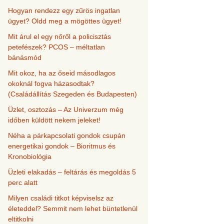
Hogyan rendezz egy zűrös ingatlan
ügyet? Oldd meg a mögöttes ügyet!
Mit árul el egy nőről a policisztás
petefészek? PCOS – méltatlan
bánásmód
Mit okoz, ha az őseid másodlagos
okoknál fogva házasodtak?
(Családállítás Szegeden és Budapesten)
Üzlet, osztozás – Az Univerzum még
időben küldött nekem jeleket!
Néha a párkapcsolati gondok csupán
energetikai gondok – Bioritmus és
Kronobiológia
Üzleti elakadás – feltárás és megoldás 5
perc alatt
Milyen családi titkot képviselsz az
életeddel? Semmit nem lehet büntetlenül
eltitkolni