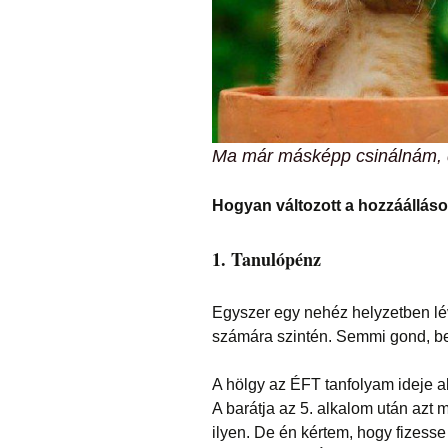
Ma már másképp csinálnám, d
Hogyan változott a hozzáállás
1. Tanulópénz
Egyszer egy nehéz helyzetben lévő
számára szintén. Semmi gond, bev
A hölgy az ÉFT tanfolyam ideje alatt
A barátja az 5. alkalom után azt
ilyen. De én kértem, hogy fizesse 