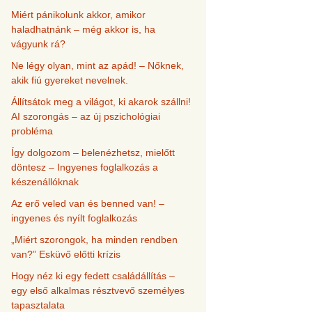
Miért pánikolunk akkor, amikor
haladhatnánk – még akkor is, ha
vágyunk rá?
Ne légy olyan, mint az apád! – Nőknek,
akik fiú gyereket nevelnek.
Állítsátok meg a világot, ki akarok szállni!
AI szorongás – az új pszichológiai
probléma
Így dolgozom – belenézhetsz, mielőtt
döntesz – Ingyenes foglalkozás a
készenállóknak
Az erő veled van és benned van! –
ingyenes és nyílt foglalkozás
„Miért szorongok, ha minden rendben
van?” Esküvő előtti krízis
Hogy néz ki egy fedett családállítás –
egy első alkalmas résztvevő személyes
tapasztalata