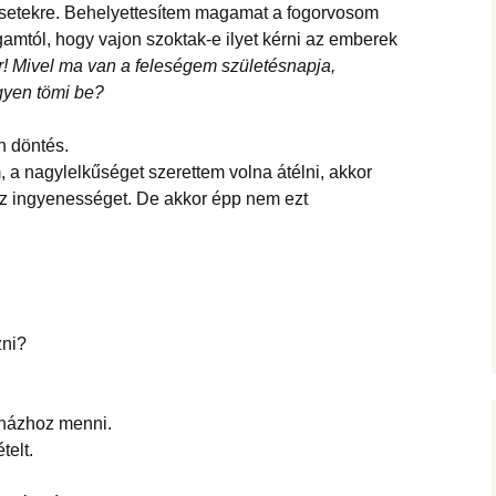
setekre. Behelyettesítem magamat a fogorvosom
tól, hogy vajon szoktak-e ilyet kérni az emberek
! Mivel ma van a feleségem születésnapja,
gyen tömi be?
n döntés.
m, a nagylelkűséget szerettem volna átélni, akkor
z ingyenességet. De akkor épp nem ezt
zni?
 házhoz menni.
telt.