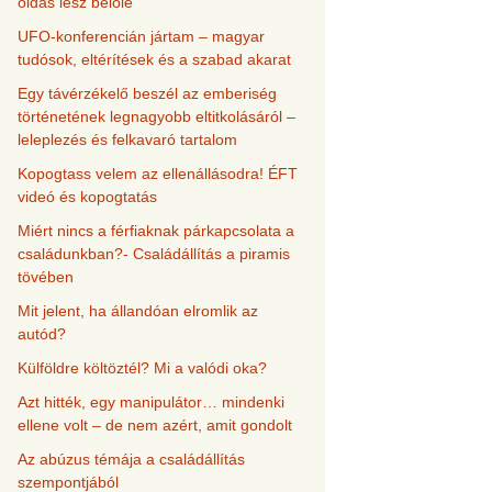
oldás lesz belőle
UFO-konferencián jártam – magyar
tudósok, eltérítések és a szabad akarat
Egy távérzékelő beszél az emberiség
történetének legnagyobb eltitkolásáról –
leleplezés és felkavaró tartalom
Kopogtass velem az ellenállásodra! ÉFT
videó és kopogtatás
Miért nincs a férfiaknak párkapcsolata a
családunkban?- Családállítás a piramis
tövében
Mit jelent, ha állandóan elromlik az
autód?
Külföldre költöztél? Mi a valódi oka?
Azt hitték, egy manipulátor… mindenki
ellene volt – de nem azért, amit gondolt
Az abúzus témája a családállítás
szempontjából