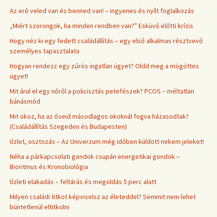
Az erő veled van és benned van! – ingyenes és nyílt foglalkozás
„Miért szorongok, ha minden rendben van?” Esküvő előtti krízis
Hogy néz ki egy fedett családállítás – egy első alkalmas résztvevő
személyes tapasztalata
Hogyan rendezz egy zűrös ingatlan ügyet? Oldd meg a mögöttes
ügyet!
Mit árul el egy nőről a policisztás petefészek? PCOS – méltatlan
bánásmód
Mit okoz, ha az őseid másodlagos okoknál fogva házasodtak?
(Családállítás Szegeden és Budapesten)
Üzlet, osztozás – Az Univerzum még időben küldött nekem jeleket!
Néha a párkapcsolati gondok csupán energetikai gondok –
Bioritmus és Kronobiológia
Üzleti elakadás – feltárás és megoldás 5 perc alatt
Milyen családi titkot képviselsz az életeddel? Semmit nem lehet
büntetlenül eltitkolni