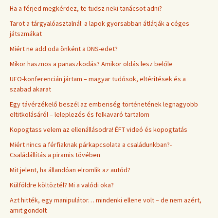
Ha a férjed megkérdez, te tudsz neki tanácsot adni?
Tarot a tárgyalóasztalnál: a lapok gyorsabban átlátják a céges
játszmákat
Miért ne add oda önként a DNS-edet?
Mikor hasznos a panaszkodás? Amikor oldás lesz belőle
UFO-konferencián jártam – magyar tudósok, eltérítések és a
szabad akarat
Egy távérzékelő beszél az emberiség történetének legnagyobb
eltitkolásáról – leleplezés és felkavaró tartalom
Kopogtass velem az ellenállásodra! ÉFT videó és kopogtatás
Miért nincs a férfiaknak párkapcsolata a családunkban?-
Családállítás a piramis tövében
Mit jelent, ha állandóan elromlik az autód?
Külföldre költöztél? Mi a valódi oka?
Azt hitték, egy manipulátor… mindenki ellene volt – de nem azért,
amit gondolt