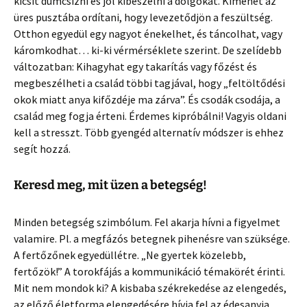
kicsit dumcsizni és jól kibeszélni a dolgokat. Kimehet az
üres pusztába ordítani, hogy levezetődjön a feszültség.
Otthon egyedül egy nagyot énekelhet, és táncolhat, vagy
káromkodhat… ki-ki vérmérséklete szerint. De szelídebb
változatban: Kihagyhat egy takarítás vagy főzést és
megbeszélheti a család többi tagjával, hogy „feltöltődési
okok miatt anya kifőzdéje ma zárva”. És csodák csodája, a
család meg fogja érteni. Érdemes kipróbálni! Vagyis oldani
kell a stresszt. Több gyengéd alternatív módszer is ehhez
segít hozzá.
Keresd meg, mit üzen a betegség!
Minden betegség szimbólum. Fel akarja hívni a figyelmet
valamire. Pl. a megfázós betegnek pihenésre van szüksége.
A fertőzőnek egyedüllétre. „Ne gyertek közelebb,
fertőzök!” A torokfájás a kommunikáció témakörét érinti.
Mit nem mondok ki? A kisbaba székrekedése az elengedés,
az előző életforma elengedésére hívja fel az édesanyja