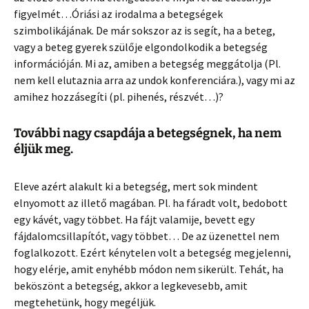
figyelmét…Óriási az irodalma a betegségek
szimbolikájának. De már sokszor az is segít, ha a beteg,
vagy a beteg gyerek szülője elgondolkodik a betegség
információján. Mi az, amiben a betegség meggátolja (Pl.
nem kell elutaznia arra az undok konferenciára.), vagy mi az
amihez hozzásegíti (pl. pihenés, részvét…)?
További nagy csapdája a betegségnek, ha nem
éljük meg.
Eleve azért alakult ki a betegség, mert sok mindent
elnyomott az illető magában. Pl. ha fáradt volt, bedobott
egy kávét, vagy többet. Ha fájt valamije, bevett egy
fájdalomcsillapítót, vagy többet… De az üzenettel nem
foglalkozott. Ezért kénytelen volt a betegség megjelenni,
hogy elérje, amit enyhébb módon nem sikerült. Tehát, ha
beköszönt a betegség, akkor a legkevesebb, amit
megtehetünk, hogy megéljük.