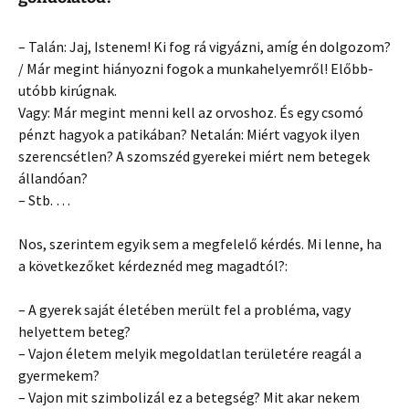
– Talán: Jaj, Istenem! Ki fog rá vigyázni, amíg én dolgozom?
/ Már megint hiányozni fogok a munkahelyemről! Előbb-
utóbb kirúgnak.
Vagy: Már megint menni kell az orvoshoz. És egy csomó
pénzt hagyok a patikában? Netalán: Miért vagyok ilyen
szerencsétlen? A szomszéd gyerekei miért nem betegek
állandóan?
– Stb. …
Nos, szerintem egyik sem a megfelelő kérdés. Mi lenne, ha
a következőket kérdeznéd meg magadtól?:
– A gyerek saját életében merült fel a probléma, vagy
helyettem beteg?
– Vajon életem melyik megoldatlan területére reagál a
gyermekem?
– Vajon mit szimbolizál ez a betegség? Mit akar nekem