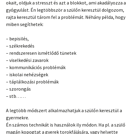
okait, oldjuk a stresszt és azt a blokkot, ami akadályozza a
gyógyulást. Én legtöbbször a szülőn keresztül dolgozom,
rajta keresztül tárom fel a problémát. Néhány példa, hogy
miben segíthetek:
– bepisilés,
– székrekedés
– rendszeresen ismétlődő tünetek
– viselkedési zavarok
– kommunikációs problémák
– iskolai nehézségek
– táplálkozási problémák
– szorongás
– stb……
A legtöbb módszert alkalmazhatjuk a szülőn keresztül a
gyermekre.
Én számos technikát is használok ily módon. Ha pl. a szülő
magán kopogtat a gyerek torokfájására, vagy helyette