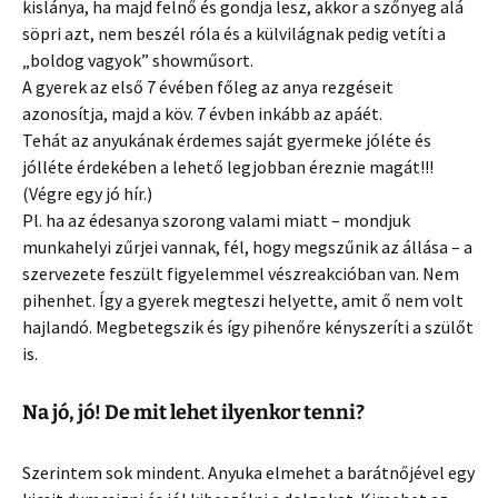
kislánya, ha majd felnő és gondja lesz, akkor a szőnyeg alá
söpri azt, nem beszél róla és a külvilágnak pedig vetíti a
„boldog vagyok” showműsort.
A gyerek az első 7 évében főleg az anya rezgéseit
azonosítja, majd a köv. 7 évben inkább az apáét.
Tehát az anyukának érdemes saját gyermeke jóléte és
jólléte érdekében a lehető legjobban éreznie magát!!!
(Végre egy jó hír.)
Pl. ha az édesanya szorong valami miatt – mondjuk
munkahelyi zűrjei vannak, fél, hogy megszűnik az állása – a
szervezete feszült figyelemmel vészreakcióban van. Nem
pihenhet. Így a gyerek megteszi helyette, amit ő nem volt
hajlandó. Megbetegszik és így pihenőre kényszeríti a szülőt
is.
Na jó, jó! De mit lehet ilyenkor tenni?
Szerintem sok mindent. Anyuka elmehet a barátnőjével egy