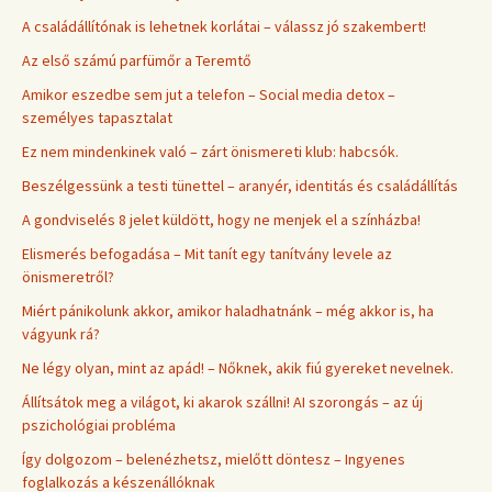
A családállítónak is lehetnek korlátai – válassz jó szakembert!
Az első számú parfümőr a Teremtő
Amikor eszedbe sem jut a telefon – Social media detox –
személyes tapasztalat
Ez nem mindenkinek való – zárt önismereti klub: habcsók.
Beszélgessünk a testi tünettel – aranyér, identitás és családállítás
A gondviselés 8 jelet küldött, hogy ne menjek el a színházba!
Elismerés befogadása – Mit tanít egy tanítvány levele az
önismeretről?
Miért pánikolunk akkor, amikor haladhatnánk – még akkor is, ha
vágyunk rá?
Ne légy olyan, mint az apád! – Nőknek, akik fiú gyereket nevelnek.
Állítsátok meg a világot, ki akarok szállni! AI szorongás – az új
pszichológiai probléma
Így dolgozom – belenézhetsz, mielőtt döntesz – Ingyenes
foglalkozás a készenállóknak