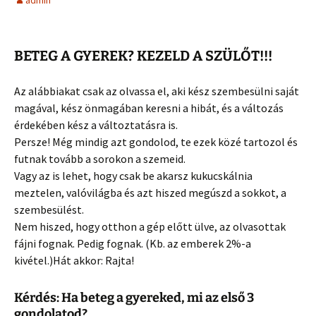
admin
BETEG A GYEREK? KEZELD A SZÜLŐT!!!
Az alábbiakat csak az olvassa el, aki kész szembesülni saját
magával, kész önmagában keresni a hibát, és a változás
érdekében kész a változtatásra is.
Persze! Még mindig azt gondolod, te ezek közé tartozol és
futnak tovább a sorokon a szemeid.
Vagy az is lehet, hogy csak be akarsz kukucskálnia
meztelen, valóvilágba és azt hiszed megúszd a sokkot, a
szembesülést.
Nem hiszed, hogy otthon a gép előtt ülve, az olvasottak
fájni fognak. Pedig fognak. (Kb. az emberek 2%-a
kivétel.)Hát akkor: Rajta!
Kérdés: Ha beteg a gyereked, mi az első 3
gondolatod?