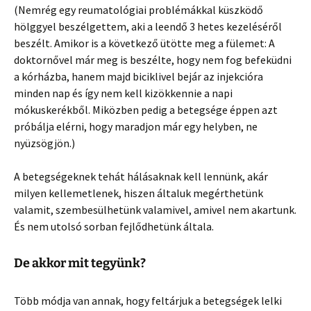
(Nemrég egy reumatológiai problémákkal küszködő
hölggyel beszélgettem, aki a leendő 3 hetes kezeléséről
beszélt. Amikor is a következő ütötte meg a fülemet: A
doktornővel már meg is beszélte, hogy nem fog befeküdni
a kórházba, hanem majd biciklivel bejár az injekcióra
minden nap és így nem kell kizökkennie a napi
mókuskerékből. Miközben pedig a betegsége éppen azt
próbálja elérni, hogy maradjon már egy helyben, ne
nyüzsögjön.)
A betegségeknek tehát hálásaknak kell lennünk, akár
milyen kellemetlenek, hiszen általuk megérthetünk
valamit, szembesülhetünk valamivel, amivel nem akartunk.
És nem utolsó sorban fejlődhetünk általa.
De akkor mit tegyünk?
Több módja van annak, hogy feltárjuk a betegségek lelki