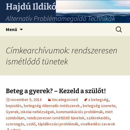
Hajdú Ildikó
Alternatív Problémamegoldó Technikák
Ugrás
Keresés
Menü
a
tartalomhoz
Címkearchívumok: rendszeresen
ismétlődő tünetek
Beteg a gyerek? – Kezeld a szülőt!
november 5, 2014
Uncategorized
a betegség
,
bepisilés
,
betegség Alternatív módszerek.
,
betegség üzenete
,
Gyerek
,
iskolai nehézségek
,
kommunikációs problémák
,
mint
szimbólum
,
rendszeresen ismétlődő tünetek
,
székrekedés
,
szorongás
,
szülő
,
táplálkozási problémák
,
viselkedési zavarok