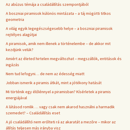
Az abúzus témája a családállítás szempontjából
A boszniai piramisok különös mintázata – a táj mögötti titkos
geometria
A világ egyik legegészségesebb helye – a boszniai piramisok
rejtélyes alagútjai
A piramisok, amik nem illenek a történelembe – de akkor mit
kezdjünk velük?
Amiért az életed hirtelen megváltozhat – megszállók, entitások és
ingázás
Nem tud lefogyni… de nem az édesség miatt
Jobban ismerik a piramis átkát, mint a jótékony hatását
Mi történik egy élőlénnyel a piramisban? Kísérletek a piramis
energiájával
A látásod romlik … vagy csak nem akarod használni a harmadik
szemedet? – Családállítás eset
A jó családállító nem erőlteti rá az akaratát a mezőre – mikor az
állítás teljesen más irányba visz