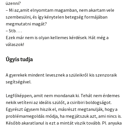
üzenni?
– Mi az,amit elnyomtam magamban, nem akartam vele
szembesülni, és így kénytelen betegség formájában
megmutatni magát?
– Stb. …
Ezek már nem is olyan kellemes kérdések. Hát még a
válaszok!
Úgyis tudja
A gyerekek mindent levesznek a szüleikről kis szenzoraik
segítségével.
Legfőképpen, amit nem mondanak ki. Tehát nem érdemes
nekik vetíteni az ideális szülőt, a csiribiri boldogságot.
Egyrészt úgysem hiszik el, másrészt megtanulják, hogy a
problémamegoldás módja, ha megjátszuk azt, ami nincs is.
Később akaratlanul is ezt a mintát viszik tovább. Pl. anyuka