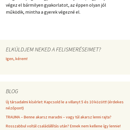
végez el bármilyen gyakorlatot, az éppen olyan jól
működik, mintha a gyerek végezné el.
ELKÜLDJEM NEKED A FELISMERÉSEIMET?
Igen, kérem!
BLOG
Új társadalmi kísérlet: Kapcsold le a villanyt 5 és 10 között! (érdekes
nézőpont)
TRAUMA – Benne akarsz maradni – vagy túl akarsz lenni rajta?
Rosszabbul voltál családállítás után? Ennek nem kellene így lennie!