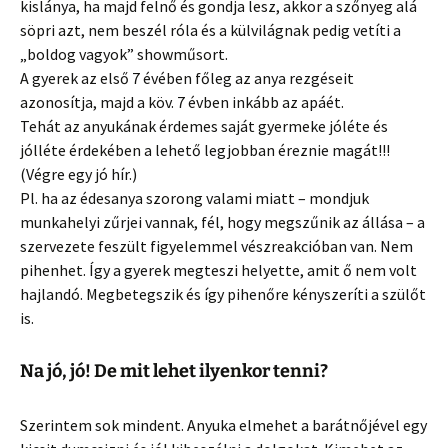
kislánya, ha majd felnő és gondja lesz, akkor a szőnyeg alá
söpri azt, nem beszél róla és a külvilágnak pedig vetíti a
„boldog vagyok” showműsort.
A gyerek az első 7 évében főleg az anya rezgéseit
azonosítja, majd a köv. 7 évben inkább az apáét.
Tehát az anyukának érdemes saját gyermeke jóléte és
jólléte érdekében a lehető legjobban éreznie magát!!!
(Végre egy jó hír.)
Pl. ha az édesanya szorong valami miatt – mondjuk
munkahelyi zűrjei vannak, fél, hogy megszűnik az állása – a
szervezete feszült figyelemmel vészreakcióban van. Nem
pihenhet. Így a gyerek megteszi helyette, amit ő nem volt
hajlandó. Megbetegszik és így pihenőre kényszeríti a szülőt
is.
Na jó, jó! De mit lehet ilyenkor tenni?
Szerintem sok mindent. Anyuka elmehet a barátnőjével egy