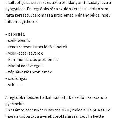
okait, oldjuk a stresszt és azt a blokkot, ami akadályozza a
gyógyulást. Én legtöbbször a szülőn keresztül dolgozom,
rajta keresztül tárom fel a problémát. Néhány példa, hogy
miben segíthetek:
– bepisilés,
– székrekedés
– rendszeresen ismétlődő tünetek
– viselkedési zavarok
– kommunikációs problémák
– iskolai nehézségek
– táplálkozási problémák
– szorongás
– stb……
A legtöbb módszert alkalmazhatjuk a szülőn keresztül a
gyermekre.
Én számos technikát is használok ily módon. Ha pl. a szülő
magán kopogtat a gyerek torokfájására, vagy helyette