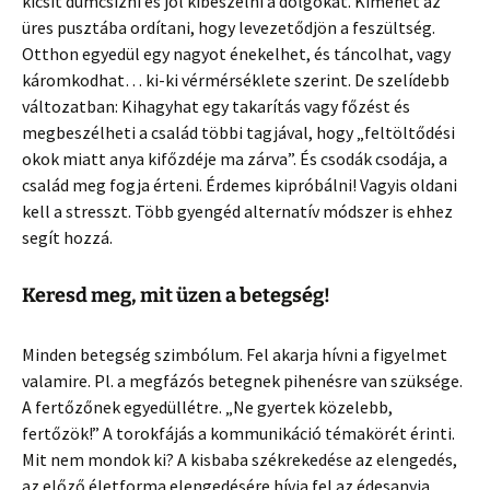
kicsit dumcsizni és jól kibeszélni a dolgokat. Kimehet az
üres pusztába ordítani, hogy levezetődjön a feszültség.
Otthon egyedül egy nagyot énekelhet, és táncolhat, vagy
káromkodhat… ki-ki vérmérséklete szerint. De szelídebb
változatban: Kihagyhat egy takarítás vagy főzést és
megbeszélheti a család többi tagjával, hogy „feltöltődési
okok miatt anya kifőzdéje ma zárva”. És csodák csodája, a
család meg fogja érteni. Érdemes kipróbálni! Vagyis oldani
kell a stresszt. Több gyengéd alternatív módszer is ehhez
segít hozzá.
Keresd meg, mit üzen a betegség!
Minden betegség szimbólum. Fel akarja hívni a figyelmet
valamire. Pl. a megfázós betegnek pihenésre van szüksége.
A fertőzőnek egyedüllétre. „Ne gyertek közelebb,
fertőzök!” A torokfájás a kommunikáció témakörét érinti.
Mit nem mondok ki? A kisbaba székrekedése az elengedés,
az előző életforma elengedésére hívja fel az édesanyja