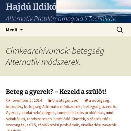
Hajdú Ildikó
Alternatív Problémamegoldó Technikák
Ugrás
Keresés
Menü
a
tartalomhoz
Címkearchívumok: betegség
Alternatív módszerek.
Beteg a gyerek? – Kezeld a szülőt!
november 5, 2014
Uncategorized
a betegség
,
bepisilés
,
betegség Alternatív módszerek.
,
betegség üzenete
,
Gyerek
,
iskolai nehézségek
,
kommunikációs problémák
,
mint
szimbólum
,
rendszeresen ismétlődő tünetek
,
székrekedés
,
szorongás
,
szülő
,
táplálkozási problémák
,
viselkedési zavarok