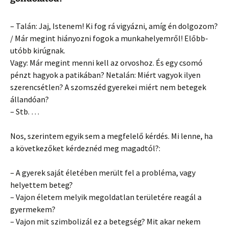
– Talán: Jaj, Istenem! Ki fog rá vigyázni, amíg én dolgozom?
/ Már megint hiányozni fogok a munkahelyemről! Előbb-
utóbb kirúgnak.
Vagy: Már megint menni kell az orvoshoz. És egy csomó
pénzt hagyok a patikában? Netalán: Miért vagyok ilyen
szerencsétlen? A szomszéd gyerekei miért nem betegek
állandóan?
– Stb. …
Nos, szerintem egyik sem a megfelelő kérdés. Mi lenne, ha
a következőket kérdeznéd meg magadtól?:
– A gyerek saját életében merült fel a probléma, vagy
helyettem beteg?
– Vajon életem melyik megoldatlan területére reagál a
gyermekem?
– Vajon mit szimbolizál ez a betegség? Mit akar nekem