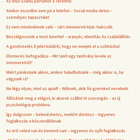
Az első számú parfümőr a Teremtő
Amikor eszedbe sem jut a telefon – Social media detox –
személyes tapasztalat
Ez nem mindenkinek való – zárt önismereti klub: habcsók.
Beszélgessünk a testi tünettel – aranyér, identitás és családállítás
A gondviselés 8 jelet küldött, hogy ne menjek el a színházba!
Elismerés befogadása – Mit tanít egy tanítvány levele az
önismeretről?
Miért pánikolunk akkor, amikor haladhatnánk – még akkor is, ha
vágyunk rá?
Ne légy olyan, mint az apád! – Nőknek, akik fiú gyereket nevelnek.
Állítsátok meg a világot, ki akarok szállni! AI szorongás – az új
pszichológiai probléma
Így dolgozom – belenézhetsz, mielőtt döntesz – Ingyenes
foglalkozás a készenállóknak
Az erő veled van és benned van! – ingyenes és nyílt foglalkozás