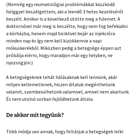
(Nemrég egy reumatológiai problémákkal küszködő
hölggyel beszélgettem, aki a leendő 3 hetes kezeléséről
beszélt. Amikor is a következő ütötte meg a fülemet: A
doktornővel már meg is beszélte, hogy nem fog befeküdni
a kórházba, hanem majd biciklivel bejár az injekcióra
minden nap és így nem kell kizökkennie a napi
mókuskerékből. Miközben pedig a betegsége éppen azt
próbálja elérni, hogy maradjon már egy helyben, ne
nyüzsögjön.)
A betegségeknek tehát hálásaknak kell lennünk, akár
milyen kellemetlenek, hiszen általuk megérthetünk
valamit, szembesülhetünk valamivel, amivel nem akartunk.
És nem utolsó sorban fejlődhetünk általa.
De akkor mit tegyünk?
Több módja van annak, hogy feltárjuk a betegségek lelki