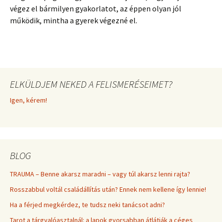
végez el bármilyen gyakorlatot, az éppen olyan jól
működik, mintha a gyerek végezné el.
ELKÜLDJEM NEKED A FELISMERÉSEIMET?
Igen, kérem!
BLOG
TRAUMA – Benne akarsz maradni – vagy túl akarsz lenni rajta?
Rosszabbul voltál családállítás után? Ennek nem kellene így lennie!
Ha a férjed megkérdez, te tudsz neki tanácsot adni?
Tarot a tárgyalóasztalnál: a lapok gyorsabban átlátják a céges