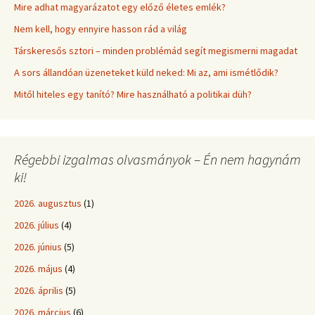
Mire adhat magyarázatot egy előző életes emlék?
Nem kell, hogy ennyire hasson rád a világ
Társkeresős sztori – minden problémád segít megismerni magadat
A sors állandóan üzeneteket küld neked: Mi az, ami ismétlődik?
Mitől hiteles egy tanító? Mire használható a politikai düh?
Régebbi izgalmas olvasmányok – Én nem hagynám
ki!
2026. augusztus
(1)
2026. július
(4)
2026. június
(5)
2026. május
(4)
2026. április
(5)
2026. március
(6)