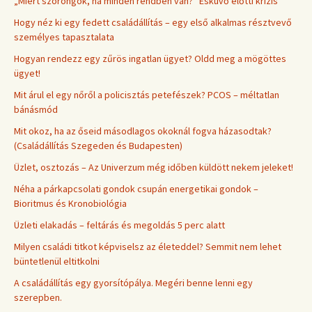
„Miért szorongok, ha minden rendben van?” Esküvő előtti krízis
Hogy néz ki egy fedett családállítás – egy első alkalmas résztvevő
személyes tapasztalata
Hogyan rendezz egy zűrös ingatlan ügyet? Oldd meg a mögöttes
ügyet!
Mit árul el egy nőről a policisztás petefészek? PCOS – méltatlan
bánásmód
Mit okoz, ha az őseid másodlagos okoknál fogva házasodtak?
(Családállítás Szegeden és Budapesten)
Üzlet, osztozás – Az Univerzum még időben küldött nekem jeleket!
Néha a párkapcsolati gondok csupán energetikai gondok –
Bioritmus és Kronobiológia
Üzleti elakadás – feltárás és megoldás 5 perc alatt
Milyen családi titkot képviselsz az életeddel? Semmit nem lehet
büntetlenül eltitkolni
A családállítás egy gyorsítópálya. Megéri benne lenni egy
szerepben.