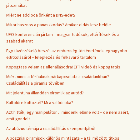
játszmákat
Miért ne add oda önként a DNS-edet?
Mikor hasznos a panaszkodás? Amikor oldás lesz belőle
UFO-konferencián jártam – magyar tudósok, eltérítések és a
szabad akarat
Egy távérzékelő beszél az emberiség történetének legnagyobb
eltitkolásáról – leleplezés és felkavaró tartalom
Kopogtass velem az ellenállásodra! ÉFT videó és kopogtatás
Miért nincs a férfiaknak párkapcsolata a családunkban?-
Családállítás a piramis tövében
Mit jelent, ha állandóan elromlik az autód?
Külföldre költöztél? Mi a valódi oka?
Azt hitték, egy manipulátor… mindenki ellene volt – de nem azért,
amit gondolt
Az abúzus témája a családállítás szempontjából
A boszniai piramisok különös mintázata – a táj mögötti titkos