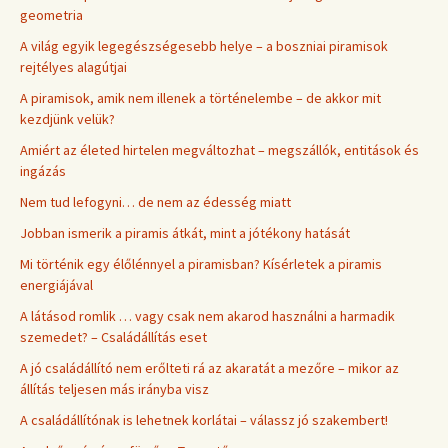
geometria
A világ egyik legegészségesebb helye – a boszniai piramisok
rejtélyes alagútjai
A piramisok, amik nem illenek a történelembe – de akkor mit
kezdjünk velük?
Amiért az életed hirtelen megváltozhat – megszállók, entitások és
ingázás
Nem tud lefogyni… de nem az édesség miatt
Jobban ismerik a piramis átkát, mint a jótékony hatását
Mi történik egy élőlénnyel a piramisban? Kísérletek a piramis
energiájával
A látásod romlik … vagy csak nem akarod használni a harmadik
szemedet? – Családállítás eset
A jó családállító nem erőlteti rá az akaratát a mezőre – mikor az
állítás teljesen más irányba visz
A családállítónak is lehetnek korlátai – válassz jó szakembert!