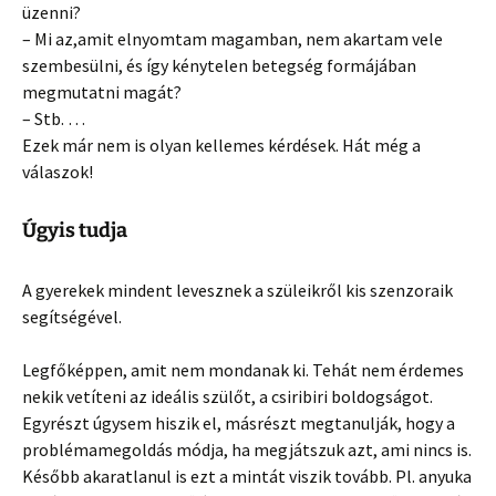
üzenni?
– Mi az,amit elnyomtam magamban, nem akartam vele
szembesülni, és így kénytelen betegség formájában
megmutatni magát?
– Stb. …
Ezek már nem is olyan kellemes kérdések. Hát még a
válaszok!
Úgyis tudja
A gyerekek mindent levesznek a szüleikről kis szenzoraik
segítségével.
Legfőképpen, amit nem mondanak ki. Tehát nem érdemes
nekik vetíteni az ideális szülőt, a csiribiri boldogságot.
Egyrészt úgysem hiszik el, másrészt megtanulják, hogy a
problémamegoldás módja, ha megjátszuk azt, ami nincs is.
Később akaratlanul is ezt a mintát viszik tovább. Pl. anyuka