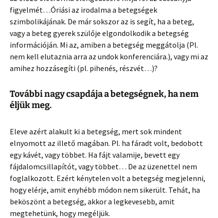
figyelmét…Óriási az irodalma a betegségek
szimbolikájának. De már sokszor az is segít, ha a beteg,
vagy a beteg gyerek szülője elgondolkodik a betegség
információján. Mi az, amiben a betegség meggátolja (Pl.
nem kell elutaznia arra az undok konferenciára.), vagy mi az
amihez hozzásegíti (pl. pihenés, részvét…)?
További nagy csapdája a betegségnek, ha nem
éljük meg.
Eleve azért alakult ki a betegség, mert sok mindent
elnyomott az illető magában. Pl. ha fáradt volt, bedobott
egy kávét, vagy többet. Ha fájt valamije, bevett egy
fájdalomcsillapítót, vagy többet… De az üzenettel nem
foglalkozott. Ezért kénytelen volt a betegség megjelenni,
hogy elérje, amit enyhébb módon nem sikerült. Tehát, ha
beköszönt a betegség, akkor a legkevesebb, amit
megtehetünk, hogy megéljük.