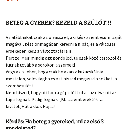
admin
BETEG A GYEREK? KEZELD A SZÜLŐT!!!
Az alábbiakat csak az olvassa el, aki kész szembesülni saját
magával, kész önmagában keresni a hibát, és a változás
érdekében kész a változtatásra is.
Persze! Még mindig azt gondolod, te ezek közé tartozol és
futnak tovább a sorokon a szemeid.
Vagy az is lehet, hogy csak be akarsz kukucskálnia
meztelen, valóvilágba és azt hiszed megúszd a sokkot, a
szembesülést.
Nem hiszed, hogy otthon a gép előtt ülve, az olvasottak
fájni fognak. Pedig fognak. (Kb. az emberek 2%-a
kivétel.)Hát akkor: Rajta!
Kérdés: Ha beteg a gyereked, mi az első 3
gondolatod?