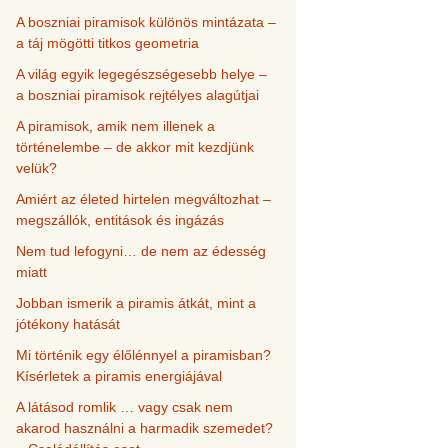
A boszniai piramisok különös mintázata –
a táj mögötti titkos geometria
A világ egyik legegészségesebb helye –
a boszniai piramisok rejtélyes alagútjai
A piramisok, amik nem illenek a
történelembe – de akkor mit kezdjünk
velük?
Amiért az életed hirtelen megváltozhat –
megszállók, entitások és ingázás
Nem tud lefogyni… de nem az édesség
miatt
Jobban ismerik a piramis átkát, mint a
jótékony hatását
Mi történik egy élőlénnyel a piramisban?
Kísérletek a piramis energiájával
A látásod romlik … vagy csak nem
akarod használni a harmadik szemedet?