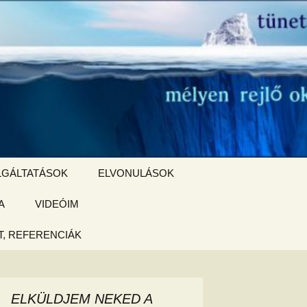
Keresés:
LGÁLTATÁSOK
ELVONULÁSOK
A
ZSIGE BOLT
VIDEÓIM
ELVONULÁS –
Magyarországon
, REFERENCIÁK
 tájékoztató
hogy
ELKÜLDJEM NEKED A
ked az új