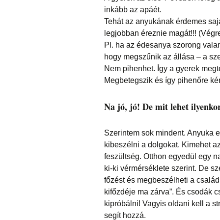
inkább az apáét.
Tehát az anyukának érdemes saját
legjobban éreznie magát!!! (Végre 
Pl. ha az édesanya szorong valam
hogy megszűnik az állása – a sze
Nem pihenhet. Így a gyerek megtes
Megbetegszik és így pihenőre kény
Na jó, jó! De mit lehet ilyenko
Szerintem sok mindent. Anyuka el
kibeszélni a dolgokat. Kimehet az
feszültség. Otthon egyedül egy 
ki-ki vérmérséklete szerint. De s
főzést és megbeszélheti a család 
kifőzdéje ma zárva”. És csodák c
kipróbálni! Vagyis oldani kell a 
segít hozzá.