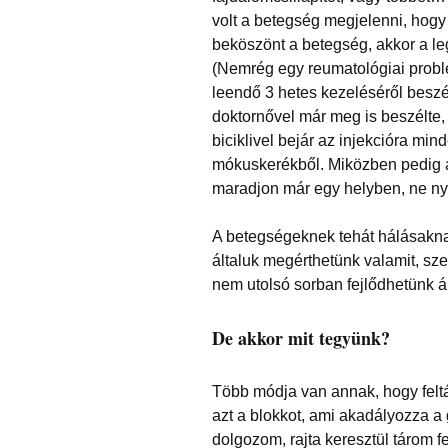
volt a betegség megjelenni, hogy
beköszönt a betegség, akkor a l
(Nemrég egy reumatológiai probl
leendő 3 hetes kezeléséről beszél
doktornővel már meg is beszélte
biciklivel bejár az injekcióra mi
mókuskerékből. Miközben pedig a
maradjon már egy helyben, ne ny
A betegségeknek tehát hálásaknak
általuk megérthetünk valamit, sz
nem utolsó sorban fejlődhetünk ál
De akkor mit tegyünk?
Több módja van annak, hogy feltár
azt a blokkot, ami akadályozza a
dolgozom, rajta keresztül tárom 