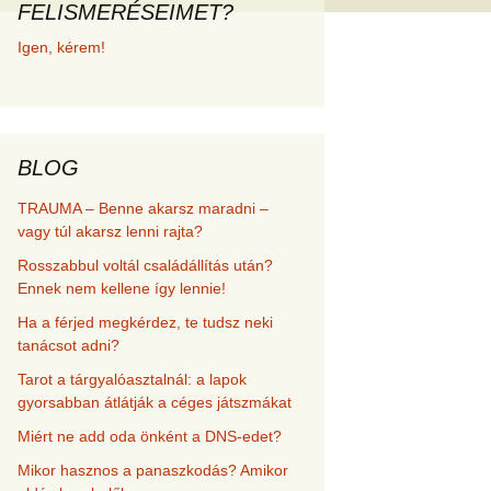
FELISMERÉSEIMET?
met és
Igen, kérem!
erződési
BLOG
TRAUMA – Benne akarsz maradni –
vagy túl akarsz lenni rajta?
Rosszabbul voltál családállítás után?
Ennek nem kellene így lennie!
Ha a férjed megkérdez, te tudsz neki
tanácsot adni?
Tarot a tárgyalóasztalnál: a lapok
gyorsabban átlátják a céges játszmákat
Miért ne add oda önként a DNS-edet?
Mikor hasznos a panaszkodás? Amikor