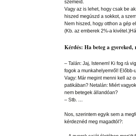
szemeid.
Vagy az is lehet, hogy csak be a
hiszed megúszd a sokkot, a szem
Nem hiszed, hogy otthon a gép elő
(Kb. az emberek 2%-a kivétel.)Hát
Kérdés: Ha beteg a gyereked, 
– Talán: Jaj, Istenem! Ki fog rá 
fogok a munkahelyemről! Előbb-u
Vagy: Már megint menni kell az 
patikában? Netalán: Miért vagyok
nem betegek állandóan?
– Stb. …
Nos, szerintem egyik sem a megfe
kérdeznéd meg magadtól?: