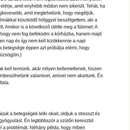
 elérje, amit enyhébb módon nem sikerült. Tehát, ha
egkevesebb, amit megtehetünk, hogy megéljük.
émákkal küszködő hölggyel beszélgettem, aki a
t. Amikor is a következő ütötte meg a fülemet: A
, hogy nem fog befeküdni a kórházba, hanem majd
nden nap és így nem kell kizökkennie a napi
 betegsége éppen azt próbálja elérni, hogy
üzsögjön.)
 kell lennünk, akár milyen kellemetlenek, hiszen
embesülhetünk valamivel, amivel nem akartunk. És
tala.
juk a betegségek lelki okait, oldjuk a stresszt és
 gyógyulást. Én legtöbbször a szülőn keresztül
fel a problémát. Néhány példa, hogy miben