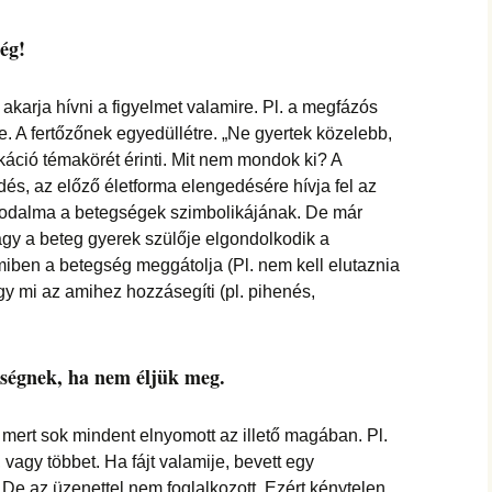
ég!
karja hívni a figyelmet valamire. Pl. a megfázós
 A fertőzőnek egyedüllétre. „Ne gyertek közelebb,
káció témakörét érinti. Mit nem mondok ki? A
s, az előző életforma elengedésére hívja fel az
rodalma a betegségek szimbolikájának. De már
vagy a beteg gyerek szülője elgondolkodik a
miben a betegség meggátolja (Pl. nem kell elutaznia
gy mi az amihez hozzásegíti (pl. pihenés,
gségnek, ha nem éljük meg.
, mert sok mindent elnyomott az illető magában. Pl.
, vagy többet. Ha fájt valamije, bevett egy
 De az üzenettel nem foglalkozott. Ezért kénytelen