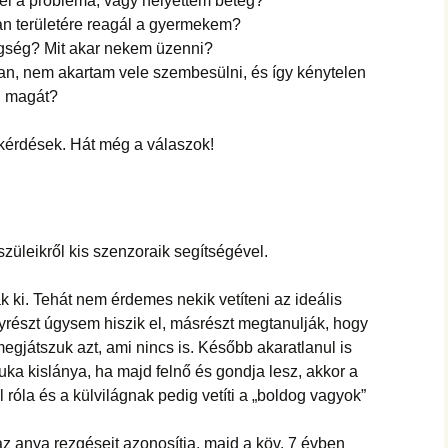
fel a probléma, vagy helyettem beteg?
an területére reagál a gyermekem?
egség? Mit akar nekem üzenni?
n, nem akartam vele szembesülni, és így kénytelen
i magát?
kérdések. Hát még a válaszok!
züleikről kis szenzoraik segítségével.
ki. Tehát nem érdemes nekik vetíteni az ideális
Egyrészt úgysem hiszik el, másrészt megtanulják, hogy
játszuk azt, ami nincs is. Később akaratlanul is
yuka kislánya, ha majd felnő és gondja lesz, akkor a
 róla és a külvilágnak pedig vetíti a „boldog vagyok”
az anya rezgéseit azonosítja, majd a köv. 7 évben