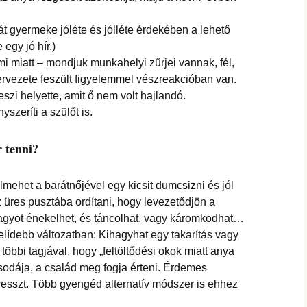
 gyermeke jóléte és jólléte érdekében a lehető
egy jó hír.)
i miatt – mondjuk munkahelyi zűrjei vannak, fél,
rvezete feszült figyelemmel vészreakcióban van.
zi helyette, amit ő nem volt hajlandó.
szeríti a szülőt is.
r tenni?
mehet a barátnőjével egy kicsit dumcsizni és jól
 üres pusztába ordítani, hogy levezetődjön a
nagyot énekelhet, és táncolhat, vagy káromkodhat…
zelídebb változatban: Kihagyhat egy takarítás vagy
többi tagjával, hogy „feltöltődési okok miatt anya
sodája, a család meg fogja érteni. Érdemes
stresszt. Több gyengéd alternatív módszer is ehhez