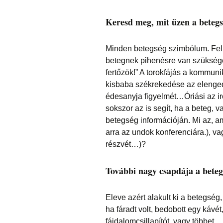
Keresd meg, mit üzen a betegs
Minden betegség szimbólum. Fel a
betegnek pihenésre van szüksége.
fertőzök!” A torokfájás a kommuni
kisbaba székrekedése az elengedé
édesanyja figyelmét…Óriási az i
sokszor az is segít, ha a beteg, 
betegség információján. Mi az, a
arra az undok konferenciára.), va
részvét…)?
További nagy csapdája a bete
Eleve azért alakult ki a betegség
ha fáradt volt, bedobott egy kávét
fájdalomcsillapítót, vagy többet…