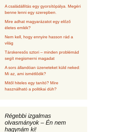
A családállítás egy gyorsítópálya. Megéri
benne lenni egy szerepben.
Mire adhat magyarázatot egy előző
életes emlék?
Nem kell, hogy ennyire hasson rád a
világ
Társkeresős sztori – minden problémád
segít megismerni magadat
A sors állandóan üzeneteket küld neked:
Mi az, ami ismétlődik?
Mitől hiteles egy tanító? Mire
használható a politikai düh?
Régebbi izgalmas
olvasmányok – Én nem
hagynám ki!