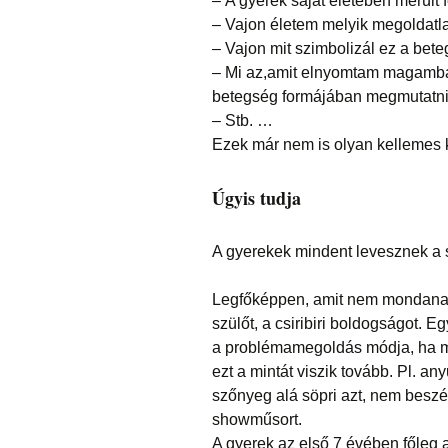
– A gyerek saját életében merült 
– Vajon életem melyik megoldatl
– Vajon mit szimbolizál ez a bet
– Mi az,amit elnyomtam magamba
betegség formájában megmutatn
– Stb. …
Ezek már nem is olyan kellemes 
Úgyis tudja
A gyerekek mindent levesznek a s
Legfőképpen, amit nem mondanak 
szülőt, a csiribiri boldogságot. 
a problémamegoldás módja, ha meg
ezt a mintát viszik tovább. Pl. an
szőnyeg alá söpri azt, nem beszél
showműsort.
A gyerek az első 7 évében főleg 