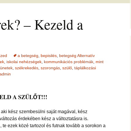
jesztő
ítás –
ság, pénz
felismerései
AMIRE RÁJÖTTEM 5.
Ítélkezőlap – segédlet a
ÉFT esetek 4.
eseteimet?
KÖZVETÍTÉS –
módszerhez
Ingás Lélekállítás
rek? – Kezeld a
gával –
LYAM
tanfolyam
delmek a
Cikkek a fogyás
ÉFT esetek –
Általános Sz
ás, evés,
témakörében
tanítványoktól
Feltételek
IKA
en
OGLALKOZÁS
T félelem,
ás, harag
Vegyes esetek
i elemzés
ése
K
Alternatív megoldások
ized
a betegség
,
bepisilés
,
betegség Alternatív
lógia –
Kronobiológiai
problémákra
iológia
am
számolóprogram
ek
,
iskolai nehézségek
,
kommunikációs problémák
,
mint
ók
tünetek
,
székrekedés
,
szorongás
,
szülő
,
táplálkozási
Kronobiológiai esetek
admin
KATIE – 4
S TANFOLYAM
FASTER EFT esetek
 és tudatszintek
LD A SZÜLŐT!!!
ója
GYEREKBAJOK
Ügyfelek meséi
J
, aki kész szembesülni saját magával, kész
ÁLLÍTÁST!
A saját mesém
változás érdekében kész a változtatásra is.
 te ezek közé tartozol és futnak tovább a sorokon a
s
Megvásárolható