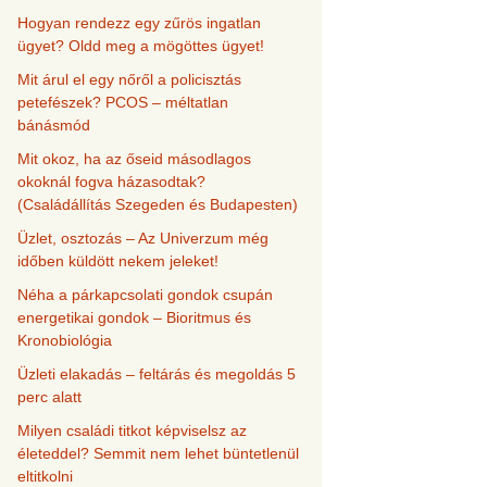
Hogyan rendezz egy zűrös ingatlan
ügyet? Oldd meg a mögöttes ügyet!
Mit árul el egy nőről a policisztás
petefészek? PCOS – méltatlan
bánásmód
Mit okoz, ha az őseid másodlagos
okoknál fogva házasodtak?
(Családállítás Szegeden és Budapesten)
Üzlet, osztozás – Az Univerzum még
időben küldött nekem jeleket!
Néha a párkapcsolati gondok csupán
energetikai gondok – Bioritmus és
Kronobiológia
Üzleti elakadás – feltárás és megoldás 5
perc alatt
Milyen családi titkot képviselsz az
életeddel? Semmit nem lehet büntetlenül
eltitkolni