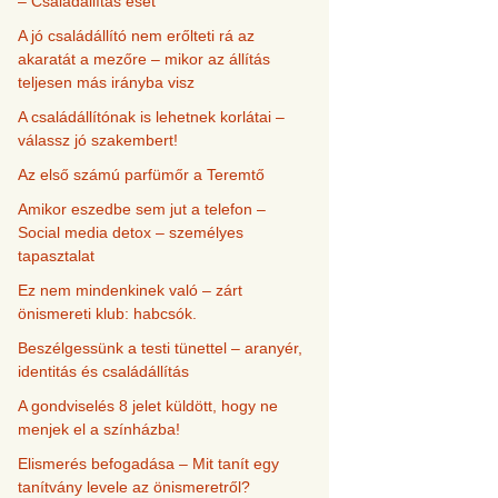
– Családállítás eset
A jó családállító nem erőlteti rá az
akaratát a mezőre – mikor az állítás
teljesen más irányba visz
A családállítónak is lehetnek korlátai –
válassz jó szakembert!
Az első számú parfümőr a Teremtő
Amikor eszedbe sem jut a telefon –
Social media detox – személyes
tapasztalat
Ez nem mindenkinek való – zárt
önismereti klub: habcsók.
Beszélgessünk a testi tünettel – aranyér,
identitás és családállítás
A gondviselés 8 jelet küldött, hogy ne
menjek el a színházba!
Elismerés befogadása – Mit tanít egy
tanítvány levele az önismeretről?