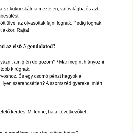
hanganyagok – régebbi
foglalkozások
karsz kukucskálnia meztelen, valóvilágba és azt
besülést.
tt ülve, az olvasottak fájni fognak. Pedig fognak.
 akkor: Rajta!
mi az első 3 gondolatod?
vigyázni, amíg én dolgozom? / Már megint hiányozni
tóbb kirúgnak.
orvoshoz. És egy csomó pénzt hagyok a
 ilyen szerencsétlen? A szomszéd gyerekei miért
lelő kérdés. Mi lenne, ha a következőket