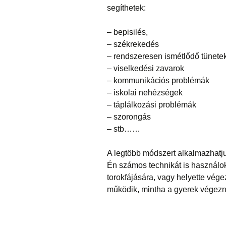
segíthetek:
– bepisilés,
– székrekedés
– rendszeresen ismétlődő tünete
– viselkedési zavarok
– kommunikációs problémák
– iskolai nehézségek
– táplálkozási problémák
– szorongás
– stb……
A legtöbb módszert alkalmazhatju
Én számos technikát is használok
torokfájására, vagy helyette vége
működik, mintha a gyerek végezn