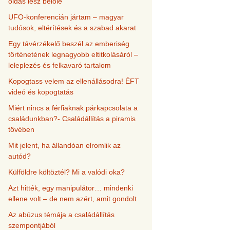
oldás lesz belőle
UFO-konferencián jártam – magyar
tudósok, eltérítések és a szabad akarat
Egy távérzékelő beszél az emberiség
történetének legnagyobb eltitkolásáról –
leleplezés és felkavaró tartalom
Kopogtass velem az ellenállásodra! ÉFT
videó és kopogtatás
Miért nincs a férfiaknak párkapcsolata a
családunkban?- Családállítás a piramis
tövében
Mit jelent, ha állandóan elromlik az
autód?
Külföldre költöztél? Mi a valódi oka?
Azt hitték, egy manipulátor… mindenki
ellene volt – de nem azért, amit gondolt
Az abúzus témája a családállítás
szempontjából