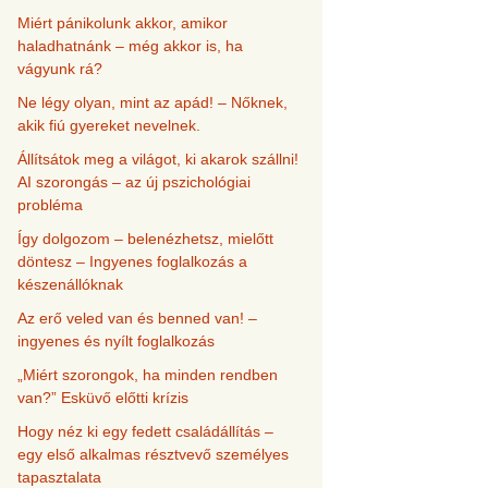
Miért pánikolunk akkor, amikor
haladhatnánk – még akkor is, ha
vágyunk rá?
Ne légy olyan, mint az apád! – Nőknek,
akik fiú gyereket nevelnek.
Állítsátok meg a világot, ki akarok szállni!
AI szorongás – az új pszichológiai
probléma
Így dolgozom – belenézhetsz, mielőtt
döntesz – Ingyenes foglalkozás a
készenállóknak
Az erő veled van és benned van! –
ingyenes és nyílt foglalkozás
„Miért szorongok, ha minden rendben
van?” Esküvő előtti krízis
Hogy néz ki egy fedett családállítás –
egy első alkalmas résztvevő személyes
tapasztalata