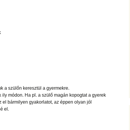
k
k a szülőn keresztül a gyermekre.
 ily módon. Ha pl. a szülő magán kopogtat a gyerek
z el bármilyen gyakorlatot, az éppen olyan jól
é el.