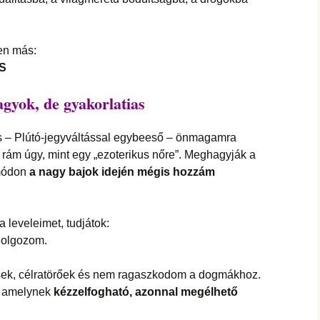
en más:
S
agyok, de gyakorlatias
s – Plútó-jegyváltással egybeeső – önmagamra
rám úgy, mint egy „ezoterikus nőre”. Meghagyják a
 módon
a nagy bajok idején mégis hozzám
a leveleimet, tudjátok:
olgozom.
sek, célratörőek és nem ragaszkodom a dogmákhoz.
k, amelynek
kézzelfogható, azonnal megélhető