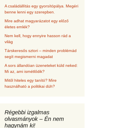
A családállítás egy gyorsítópálya. Megéri
benne lenni egy szerepben.
Mire adhat magyarázatot egy előző
életes emlék?
Nem kell, hogy ennyire hasson rád a
világ
Társkeresős sztori – minden problémád
segít megismerni magadat
A sors állandóan üzeneteket küld neked:
Mi az, ami ismétlődik?
Mitől hiteles egy tanító? Mire
használható a politikai düh?
Régebbi izgalmas
olvasmányok – Én nem
hagynám ki!