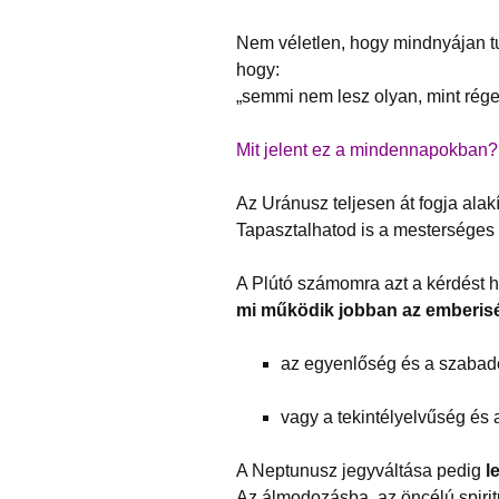
Nem véletlen, hogy mindnyájan t
hogy:
„semmi nem lesz olyan, mint rége
Mit jelent ez a mindennapokban?
Az Uránusz teljesen át fogja alak
Tapasztalhatod is a mesterséges i
A Plútó számomra azt a kérdést h
mi működik jobban az emberis
az egyenlőség és a szaba
vagy a tekintélyelvűség és 
A Neptunusz jegyváltása pedig
l
Az álmodozásba, az öncélú spirit