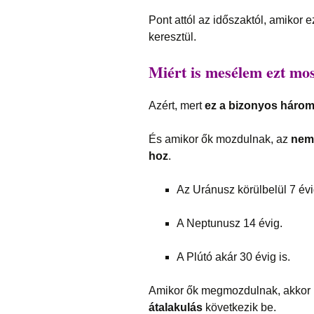
Pont attól az időszaktól, amikor 
keresztül.
Miért is mesélem ezt mos
Azért, mert
ez a bizonyos három 
És amikor ők mozdulnak, az
nem 
hoz
.
Az Uránusz körülbelül 7 évi
A Neptunusz 14 évig.
A Plútó akár 30 évig is.
Amikor ők megmozdulnak, akkor 
átalakulás
következik be.