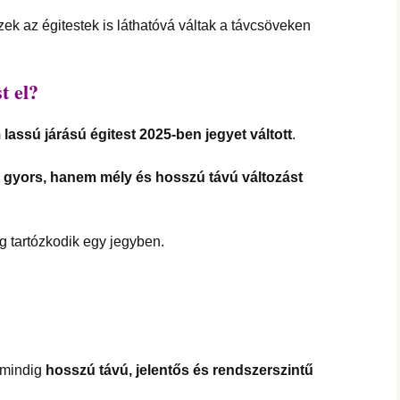
ezek az égitestek is láthatóvá váltak a távcsöveken
t el?
lassú járású égitest 2025-ben jegyet váltott
.
gyors, hanem mély és hosszú távú változást
g tartózkodik egy jegyben.
mindig
hosszú távú, jelentős és
rendszerszintű