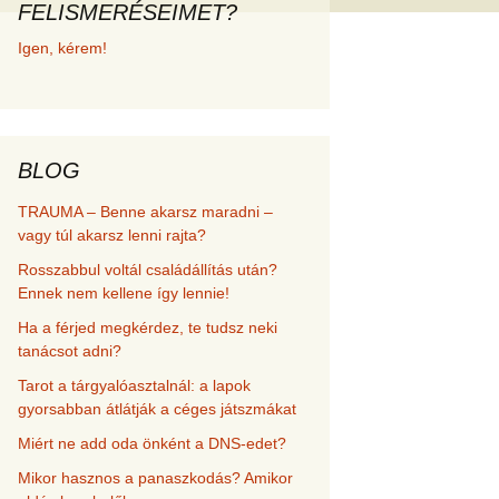
FELISMERÉSEIMET?
met és
Igen, kérem!
erződési
BLOG
TRAUMA – Benne akarsz maradni –
vagy túl akarsz lenni rajta?
Rosszabbul voltál családállítás után?
Ennek nem kellene így lennie!
Ha a férjed megkérdez, te tudsz neki
tanácsot adni?
Tarot a tárgyalóasztalnál: a lapok
gyorsabban átlátják a céges játszmákat
Miért ne add oda önként a DNS-edet?
Mikor hasznos a panaszkodás? Amikor