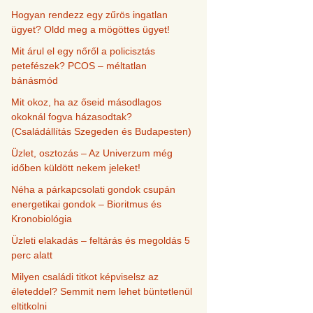
Hogyan rendezz egy zűrös ingatlan
ügyet? Oldd meg a mögöttes ügyet!
Mit árul el egy nőről a policisztás
petefészek? PCOS – méltatlan
bánásmód
Mit okoz, ha az őseid másodlagos
okoknál fogva házasodtak?
(Családállítás Szegeden és Budapesten)
Üzlet, osztozás – Az Univerzum még
időben küldött nekem jeleket!
Néha a párkapcsolati gondok csupán
energetikai gondok – Bioritmus és
Kronobiológia
Üzleti elakadás – feltárás és megoldás 5
perc alatt
Milyen családi titkot képviselsz az
életeddel? Semmit nem lehet büntetlenül
eltitkolni