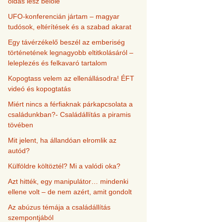
oldás lesz belőle
UFO-konferencián jártam – magyar
tudósok, eltérítések és a szabad akarat
Egy távérzékelő beszél az emberiség
történetének legnagyobb eltitkolásáról –
leleplezés és felkavaró tartalom
Kopogtass velem az ellenállásodra! ÉFT
videó és kopogtatás
Miért nincs a férfiaknak párkapcsolata a
családunkban?- Családállítás a piramis
tövében
Mit jelent, ha állandóan elromlik az
autód?
Külföldre költöztél? Mi a valódi oka?
Azt hitték, egy manipulátor… mindenki
ellene volt – de nem azért, amit gondolt
Az abúzus témája a családállítás
szempontjából