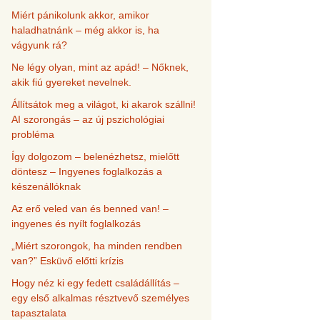
Miért pánikolunk akkor, amikor
haladhatnánk – még akkor is, ha
vágyunk rá?
Ne légy olyan, mint az apád! – Nőknek,
akik fiú gyereket nevelnek.
Állítsátok meg a világot, ki akarok szállni!
AI szorongás – az új pszichológiai
probléma
Így dolgozom – belenézhetsz, mielőtt
döntesz – Ingyenes foglalkozás a
készenállóknak
Az erő veled van és benned van! –
ingyenes és nyílt foglalkozás
„Miért szorongok, ha minden rendben
van?” Esküvő előtti krízis
Hogy néz ki egy fedett családállítás –
egy első alkalmas résztvevő személyes
tapasztalata