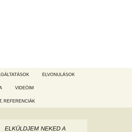
Keresés:
LGÁLTATÁSOK
ELVONULÁSOK
A
ZSIGE BOLT
VIDEÓIM
ELVONULÁS –
Magyarországon
, REFERENCIÁK
 tájékoztató
hogy
ELKÜLDJEM NEKED A
ked az új