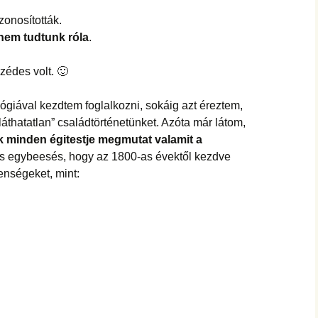
zonosították.
nem tudtunk róla
.
édes volt. 🙂
lógiával kezdtem foglalkozni, sokáig azt éreztem,
„láthatatlan” családtörténetünket. Azóta már látom,
 minden égitestje megmutat valamit a
es egybeesés, hogy az 1800-as évektől kezdve
lenségeket, mint: