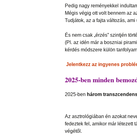
Pedig nagy reményekkel indultam 
Mégis végig ott volt bennem az a
Tudjátok, az a fajta változás, ami
És nem csak „érzés” szintjén tört
(Pl. az idén már a boszniai piram
kérdés módszere külön tanfolyam
Jelentkezz az ingyenes probl
2025-ben minden bemozd
2025-ben
három transzcendens é
Az asztrológiában én azokat ne
fedeztek fel, amikor már létezett
végétől.