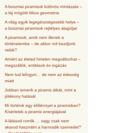
A boszniai piramisok különös mintázata –
a táj mögötti titkos geometria
A világ egyik legegészségesebb helye –
a boszniai piramisok rejtélyes alagútjai
A piramisok, amik nem illenek a
történelembe – de akkor mit kezdjünk
velük?
Amiért az életed hirtelen megváltozhat –
megszállók, entitások és ingázás
Nem tud lefogyni… de nem az édesség
miatt
Jobban ismerik a piramis átkát, mint a
jótékony hatását
Mi történik egy élőlénnyel a piramisban?
Kísérletek a piramis energiájával
A látásod romlik … vagy csak nem
akarod használni a harmadik szemedet?