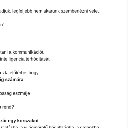
udjuk, legfeljebb nem akarunk szembenézni vele,
n”.
ítani a kommunikációt.
ntelligencia térhódítását.
ozta előtérbe, hogy
ég számára
:
dosság eszméje
a rend?
ezár egy korszakot
.
ualitásba, a világméretű bódultságba, a drogokba