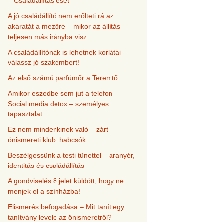
– Családállítás eset
A jó családállító nem erőlteti rá az
akaratát a mezőre – mikor az állítás
teljesen más irányba visz
A családállítónak is lehetnek korlátai –
válassz jó szakembert!
Az első számú parfümőr a Teremtő
Amikor eszedbe sem jut a telefon –
Social media detox – személyes
tapasztalat
Ez nem mindenkinek való – zárt
önismereti klub: habcsók.
Beszélgessünk a testi tünettel – aranyér,
identitás és családállítás
A gondviselés 8 jelet küldött, hogy ne
menjek el a színházba!
Elismerés befogadása – Mit tanít egy
tanítvány levele az önismeretről?