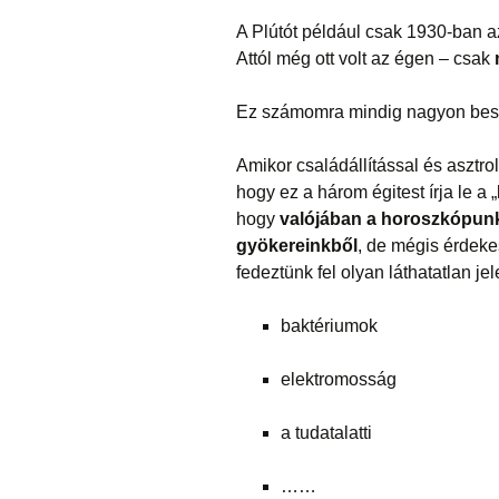
A Plútót például csak 1930-ban a
Attól még ott volt az égen – csak
Ez számomra mindig nagyon besz
Amikor családállítással és asztro
hogy ez a három égitest írja le a 
hogy
valójában a horoszkópunk
gyökereinkből
, de mégis érdek
fedeztünk fel olyan láthatatlan je
baktériumok
elektromosság
a tudatalatti
……