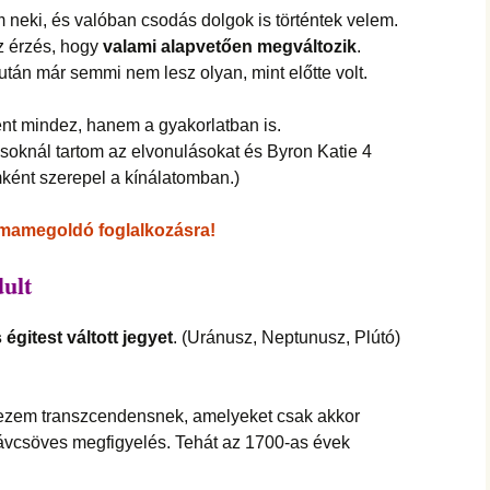
hanganyagok – régebbi
foglalkozások
neki, és valóban csodás dolgok is történtek velem.
z érzés, hogy
valami alapvetően megváltozik
.
 után már semmi nem lesz olyan, mint előtte volt.
ént mindez, hanem a gyakorlatban is.
isoknál tartom az elvonulásokat és Byron Katie 4
ként szerepel a kínálatomban.)
émamegoldó foglalkozásra!
ult
gitest váltott jegyet
. (Uránusz, Neptunusz, Plútó)
vezem transzcendensnek, amelyeket csak akkor
 távcsöves megfigyelés. Tehát az 1700-as évek