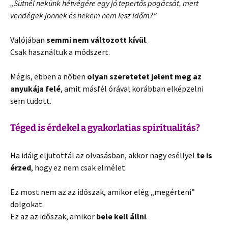
„Sütnél nekünk hétvégére egy jó tepertős pogácsát, mert
vendégek jönnek és nekem nem lesz időm?”
Valójában
semmi nem változott kívül
.
Csak használtuk a módszert.
Mégis, ebben a nőben
olyan szeretetet jelent meg az
anyukája felé
, amit másfél órával korábban elképzelni
sem tudott.
Téged is érdekel a gyakorlatias spiritualitás?
Ha idáig eljutottál az olvasásban, akkor nagy eséllyel
te is
érzed
, hogy ez nem csak elmélet.
Ez most nem az az időszak, amikor elég „megérteni”
dolgokat.
Ez az az időszak, amikor
bele kell állni
.