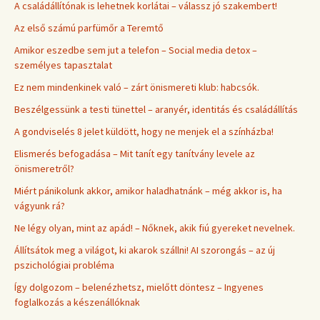
A családállítónak is lehetnek korlátai – válassz jó szakembert!
Az első számú parfümőr a Teremtő
Amikor eszedbe sem jut a telefon – Social media detox –
személyes tapasztalat
Ez nem mindenkinek való – zárt önismereti klub: habcsók.
Beszélgessünk a testi tünettel – aranyér, identitás és családállítás
A gondviselés 8 jelet küldött, hogy ne menjek el a színházba!
Elismerés befogadása – Mit tanít egy tanítvány levele az
önismeretről?
Miért pánikolunk akkor, amikor haladhatnánk – még akkor is, ha
vágyunk rá?
Ne légy olyan, mint az apád! – Nőknek, akik fiú gyereket nevelnek.
Állítsátok meg a világot, ki akarok szállni! AI szorongás – az új
pszichológiai probléma
Így dolgozom – belenézhetsz, mielőtt döntesz – Ingyenes
foglalkozás a készenállóknak