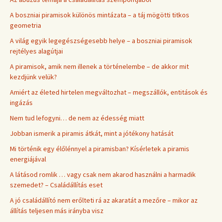
A boszniai piramisok különös mintázata – a táj mögötti titkos
geometria
A világ egyik legegészségesebb helye – a boszniai piramisok
rejtélyes alagútjai
A piramisok, amik nem illenek a történelembe – de akkor mit
kezdjünk velük?
Amiért az életed hirtelen megváltozhat – megszállók, entitások és
ingázás
Nem tud lefogyni… de nem az édesség miatt
Jobban ismerik a piramis átkát, mint a jótékony hatását
Mi történik egy élőlénnyel a piramisban? Kísérletek a piramis
energiájával
A látásod romlik … vagy csak nem akarod használni a harmadik
szemedet? – Családállítás eset
A jó családállító nem erőlteti rá az akaratát a mezőre – mikor az
állítás teljesen más irányba visz