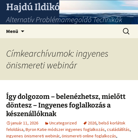
Hajdú Ildikó
Alternatív Problémamegoldó Technikák
Ugrás
Keresés
Menü
a
tartalomhoz
Címkearchívumok: ingyenes
önismereti webinár
Így dolgozom – belenézhetsz, mielőtt
döntesz – Ingyenes foglalkozás a
készenállóknak
január 11, 2026
Uncategorized
2026
,
belső korlátok
feloldása
,
Byron Katie módszer ingyenes foglalkozás
,
családállítás
,
ingyenes önismereti webinár
,
önismereti online foglalkozás
,