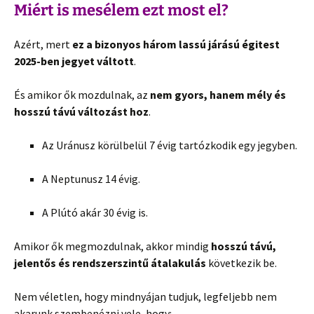
Miért is mesélem ezt most el?
Azért, mert
ez a bizonyos három lassú járású égitest
2025-ben jegyet váltott
.
És amikor ők mozdulnak, az
nem gyors, hanem mély és
hosszú távú változást hoz
.
Az Uránusz körülbelül 7 évig tartózkodik egy jegyben.
A Neptunusz 14 évig.
A Plútó akár 30 évig is.
Amikor ők megmozdulnak, akkor mindig
hosszú távú,
jelentős és
rendszerszintű átalakulás
következik be.
Nem véletlen, hogy mindnyájan tudjuk, legfeljebb nem
akarunk szembenézni vele, hogy: