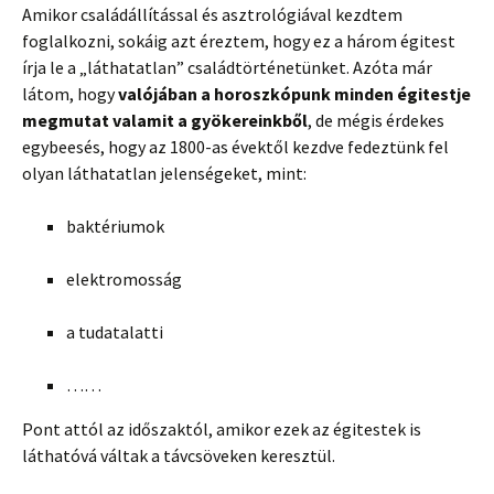
Amikor családállítással és asztrológiával kezdtem
foglalkozni, sokáig azt éreztem, hogy ez a három égitest
írja le a „láthatatlan” családtörténetünket. Azóta már
látom, hogy
valójában a horoszkópunk minden égitestje
megmutat valamit a gyökereinkből
, de mégis érdekes
egybeesés, hogy az 1800-as évektől kezdve fedeztünk fel
olyan láthatatlan jelenségeket, mint:
baktériumok
elektromosság
a tudatalatti
……
Pont attól az időszaktól, amikor ezek az égitestek is
láthatóvá váltak a távcsöveken keresztül.