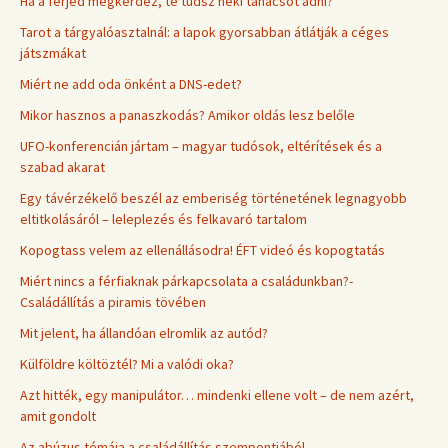
Ha a férjed megkérdez, te tudsz neki tanácsot adni?
Tarot a tárgyalóasztalnál: a lapok gyorsabban átlátják a céges
játszmákat
Miért ne add oda önként a DNS-edet?
Mikor hasznos a panaszkodás? Amikor oldás lesz belőle
UFO-konferencián jártam – magyar tudósok, eltérítések és a
szabad akarat
Egy távérzékelő beszél az emberiség történetének legnagyobb
eltitkolásáról – leleplezés és felkavaró tartalom
Kopogtass velem az ellenállásodra! ÉFT videó és kopogtatás
Miért nincs a férfiaknak párkapcsolata a családunkban?-
Családállítás a piramis tövében
Mit jelent, ha állandóan elromlik az autód?
Külföldre költöztél? Mi a valódi oka?
Azt hitték, egy manipulátor… mindenki ellene volt – de nem azért,
amit gondolt
Az abúzus témája a családállítás szempontjából