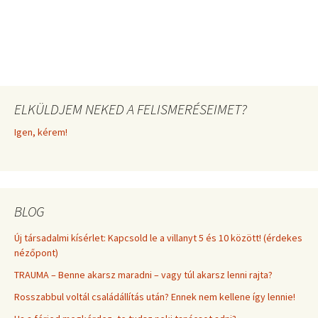
ELKÜLDJEM NEKED A FELISMERÉSEIMET?
Igen, kérem!
BLOG
Új társadalmi kísérlet: Kapcsold le a villanyt 5 és 10 között! (érdekes
nézőpont)
TRAUMA – Benne akarsz maradni – vagy túl akarsz lenni rajta?
Rosszabbul voltál családállítás után? Ennek nem kellene így lennie!