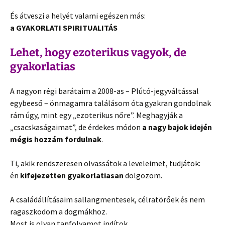
És átveszi a helyét valami egészen más:
a GYAKORLATI SPIRITUALITÁS
Lehet, hogy ezoterikus vagyok, de
gyakorlatias
A nagyon régi barátaim a 2008-as – Plútó-jegyváltással
egybeeső – önmagamra találásom óta gyakran gondolnak
rám úgy, mint egy „ezoterikus nőre”. Meghagyják a
„csacskaságaimat”, de érdekes módon
a nagy bajok idején
mégis hozzám fordulnak
.
Ti, akik rendszeresen olvassátok a leveleimet, tudjátok:
én
kifejezetten gyakorlatiasan
dolgozom.
A családállításaim sallangmentesek, célratörőek és nem
ragaszkodom a dogmákhoz.
Most is olyan tanfolyamot indítok,