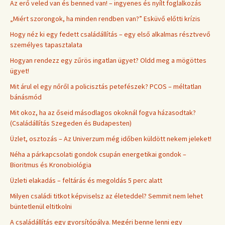
Az erő veled van és benned van! – ingyenes és nyílt foglalkozás
„Miért szorongok, ha minden rendben van?” Esküvő előtti krízis
Hogy néz ki egy fedett családállítás – egy első alkalmas résztvevő
személyes tapasztalata
Hogyan rendezz egy zűrös ingatlan ügyet? Oldd meg a mögöttes
ügyet!
Mit árul el egy nőről a policisztás petefészek? PCOS – méltatlan
bánásmód
Mit okoz, ha az őseid másodlagos okoknál fogva házasodtak?
(Családállítás Szegeden és Budapesten)
Üzlet, osztozás – Az Univerzum még időben küldött nekem jeleket!
Néha a párkapcsolati gondok csupán energetikai gondok –
Bioritmus és Kronobiológia
Üzleti elakadás – feltárás és megoldás 5 perc alatt
Milyen családi titkot képviselsz az életeddel? Semmit nem lehet
büntetlenül eltitkolni
A családállítás egy gyorsítópálya. Megéri benne lenni egy