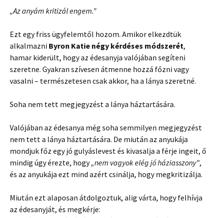
„Az anyám kritizál engem.”
Ezt egy friss ügyfelemtől hozom. Amikor elkezdtük
alkalmazni
Byron Katie négy kérdéses módszerét
,
hamar kiderült, hogy az édesanyja valójában segíteni
szeretne. Gyakran szívesen átmenne hozzá főzni vagy
vasalni – természetesen csak akkor, ha a lánya szeretné.
Soha nem tett megjegyzést a lánya háztartására.
Valójában az édesanya még soha semmilyen megjegyzést
nem tett a lánya háztartására. De miután az anyukája
mondjuk főz egy jó gulyáslevest és kivasalja a férje ingeit, ő
mindig úgy érezte, hogy
„nem vagyok elég jó háziasszony”
,
és az anyukája ezt mind azért csinálja, hogy megkritizálja.
Miután ezt alaposan átdolgoztuk, alig várta, hogy felhívja
az édesanyját, és megkérje: