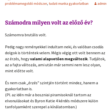
problémamegoldó módszer
,
tudati munka gyakorlatban
admin
Számodra milyen volt az előző év?
Számomra brutális volt.
Pedig nagy reményekkel indultam neki, és valóban csodás
dolgok is történtek velem. Mégis végig ott volt bennem az
az érzés, hogy
valami alapvetően megváltozik
. Tudjátok,
az a fajta változás, ami után már semmi nem lesz olyan,
mint előtte volt.
És nem csak „érzés” szintjén történt mindez, hanem a
gyakorlatban is.
(Pl. az idén már a boszniai piramisoknál tartom az
elvonulásokat és Byron Katie 4 kérdés módszere külön
tanfolyamként szerepel a kínálatomban.)