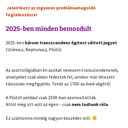
Jelentkezz az ingyenes problémamegoldó
foglalkozásra!
2025-ben minden bemozdult
2025-ben
három transzcendens égitest váltott jegyet
.
(Uránusz, Neptunusz, Plútó)
Az asztrológiában én azokat nevezem transzcendensnek,
amelyeket csak akkor fedeztek fel, amikor már létezett
távcsöves megfigyelés. Tehát az 1700-as évek végétől.
A Plútót például csak 1930-ban azonosították.
Attól még ott volt az égen – csak
nem tudtunk róla
.
Ez számomra mindig nagyon beszédes volt.