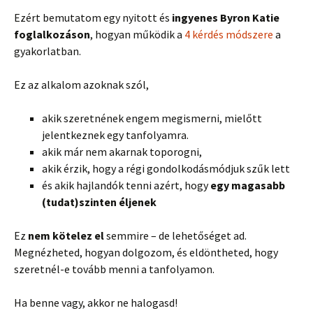
Ezért bemutatom egy nyitott és
ingyenes Byron Katie
foglalkozáson
, hogyan működik a
4 kérdés módszere
a
gyakorlatban.
Ez az alkalom azoknak szól,
akik szeretnének engem megismerni, mielőtt
jelentkeznek egy tanfolyamra.
akik már nem akarnak toporogni,
akik érzik, hogy a régi gondolkodásmódjuk szűk lett
és akik hajlandók tenni azért, hogy
egy magasabb
(tudat)szinten éljenek
Ez
nem kötelez el
semmire – de lehetőséget ad.
Megnézheted, hogyan dolgozom, és eldöntheted, hogy
szeretnél-e tovább menni a tanfolyamon.
Ha benne vagy, akkor ne halogasd!