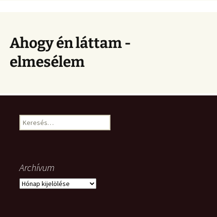
Ahogy én láttam -
elmesélem
Keresés:
Archívum
Archívum