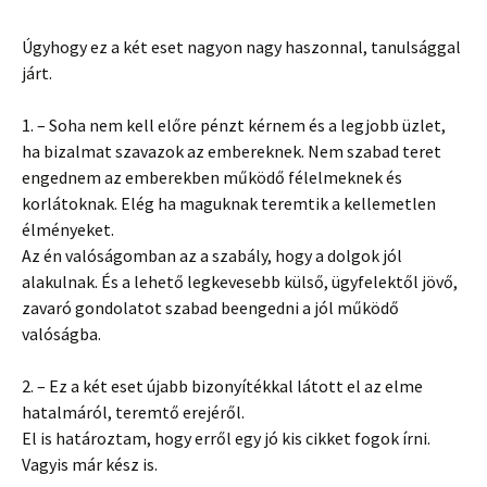
Úgyhogy ez a két eset nagyon nagy haszonnal, tanulsággal
járt.
1. – Soha nem kell előre pénzt kérnem és a legjobb üzlet,
ha bizalmat szavazok az embereknek. Nem szabad teret
engednem az emberekben működő félelmeknek és
korlátoknak. Elég ha maguknak teremtik a kellemetlen
élményeket.
Az én valóságomban az a szabály, hogy a dolgok jól
alakulnak. És a lehető legkevesebb külső, ügyfelektől jövő,
zavaró gondolatot szabad beengedni a jól működő
valóságba.
2. – Ez a két eset újabb bizonyítékkal látott el az elme
hatalmáról, teremtő erejéről.
El is határoztam, hogy erről egy jó kis cikket fogok írni.
Vagyis már kész is.