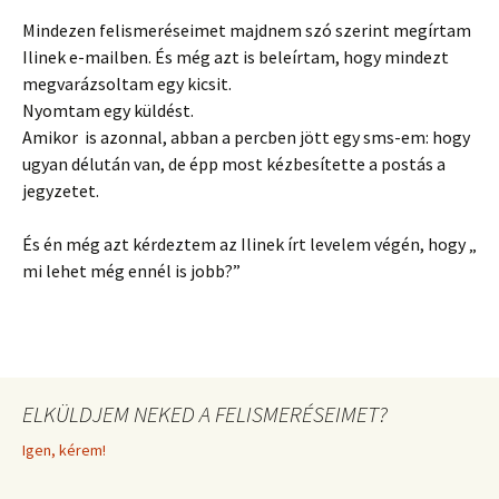
Mindezen felismeréseimet majdnem szó szerint megírtam
Ilinek e-mailben. És még azt is beleírtam, hogy mindezt
megvarázsoltam egy kicsit.
Nyomtam egy küldést.
Amikor is azonnal, abban a percben jött egy sms-em: hogy
ugyan délután van, de épp most kézbesítette a postás a
jegyzetet.
És én még azt kérdeztem az Ilinek írt levelem végén, hogy „
mi lehet még ennél is jobb?”
ELKÜLDJEM NEKED A FELISMERÉSEIMET?
Igen, kérem!