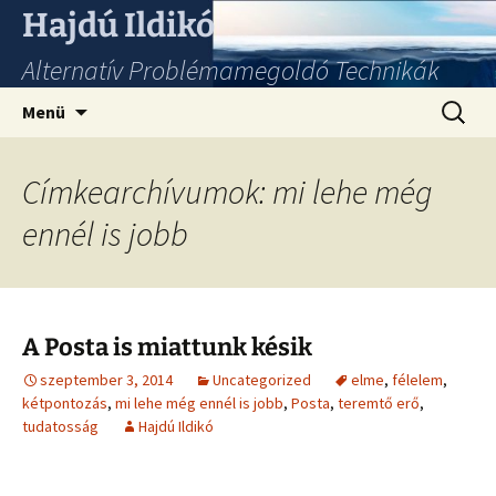
Hajdú Ildikó
Alternatív Problémamegoldó Technikák
Ugrás
Keresés
Menü
a
tartalomhoz
Címkearchívumok: mi lehe még
ennél is jobb
A Posta is miattunk késik
szeptember 3, 2014
Uncategorized
elme
,
félelem
,
kétpontozás
,
mi lehe még ennél is jobb
,
Posta
,
teremtő erő
,
tudatosság
Hajdú Ildikó