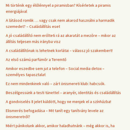
Mi történik egy élőlénnyel a piramisban? Kísérletek a piramis
energiájával
A látásod romlik … vagy csak nem akarod használni a harmadik
szemedet? – Családállítás eset
A jó családállító nem erőlteti rá az akaratát a mezőre – mikor az
állítás teljesen más irányba visz
A családállítónak is lehetnek korlátai – válassz jó szakembert!
Az első számú parfümőr a Teremtő
Amikor eszedbe sem jut a telefon – Social media detox –
személyes tapasztalat
Ez nem mindenkinek való – zárt önismereti klub: habcsók.
Beszélgessünk a testi tünettel – aranyér, identitás és családállítás
A gondviselés 8 jelet küldött, hogy ne menjek el a színházba!
Elismerés befogadása – Mit tanít egy tanítvány levele az
önismeretről?
Miért pánikolunk akkor, amikor haladhatnánk – még akkor is, ha