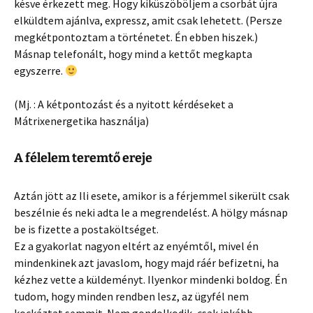
késve érkezett meg. Hogy kiküszöböljem a csorbát újra
elküldtem ajánlva, expressz, amit csak lehetett. (Persze
megkétpontoztam a történetet. Én ebben hiszek.)
Másnap telefonált, hogy mind a kettőt megkapta
egyszerre.
(Mj. : A kétpontozást és a nyitott kérdéseket a
Mátrixenergetika használja)
A félelem teremtő ereje
Aztán jött az Ili esete, amikor is a férjemmel sikerült csak
beszélnie és neki adta le a megrendelést. A hölgy másnap
be is fizette a postaköltséget.
Ez a gyakorlat nagyon eltért az enyémtől, mivel én
mindenkinek azt javaslom, hogy majd ráér befizetni, ha
kézhez vette a küldeményt. Ilyenkor mindenki boldog. Én
tudom, hogy minden rendben lesz, az ügyfél nem