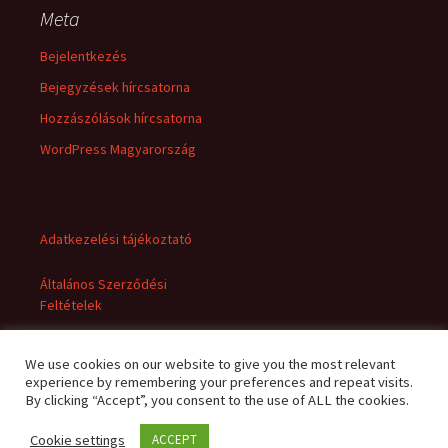
Meta
Bejelentkezés
Bejegyzések hírcsatorna
Hozzászólások hírcsatorna
WordPress Magyarország
Adatkezelési tájékoztató
Általános Szerződési
Feltételek
We use cookies on our website to give you the most relevant
experience by remembering your preferences and repeat visits.
By clicking “Accept”, you consent to the use of ALL the cookies.
Cookie settings
ACCEPT
Adatkezelési tájékoztató
Büszke üzemeltető: WordPress