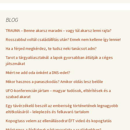
BLOG
TRAUMA – Benne akarsz maradni – vagy túl akarsz lenni rajta?
Rosszabbul voltál családállítás után? Ennek nem kellene így lennie!
Ha a férjed megkérdez, te tudsz neki tanácsot adni?
Tarot a tárgyalóasztalnál: a lapok gyorsabban átlátják a céges
játszmákat
Miért ne add oda önként a DNS-edet?
Mikor hasznos a panaszkodás? Amikor oldás lesz belőle
UFO-konferencián jártam – magyar tudósok, eltérítések és a
szabad akarat
Egy távérzékelő beszél az emberiség történetének legnagyobb
eltitkolásáról – leleplezés és felkavaró tartalom
Kopogtass velem az ellenállásodra! ÉFT videó és kopogtatás
Miért nincs a férfiaknak párkapcsolata a családunkban?-