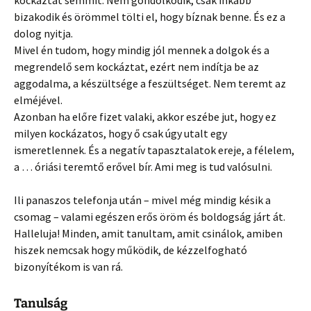
kockáztat semmit. Nem gondolkodik, csak inkább
bizakodik és örömmel tölti el, hogy bíznak benne. És ez a
dolog nyitja.
Mivel én tudom, hogy mindig jól mennek a dolgok és a
megrendelő sem kockáztat, ezért nem indítja be az
aggodalma, a készültsége a feszültséget. Nem teremt az
elméjével.
Azonban ha előre fizet valaki, akkor eszébe jut, hogy ez
milyen kockázatos, hogy ő csak úgy utalt egy
ismeretlennek. És a negatív tapasztalatok ereje, a félelem,
a … óriási teremtő erővel bír. Ami meg is tud valósulni.
Ili panaszos telefonja után – mivel még mindig késik a
csomag – valami egészen erős öröm és boldogság járt át.
Halleluja! Minden, amit tanultam, amit csinálok, amiben
hiszek nemcsak hogy működik, de kézzelfogható
bizonyítékom is van rá.
Tanulság