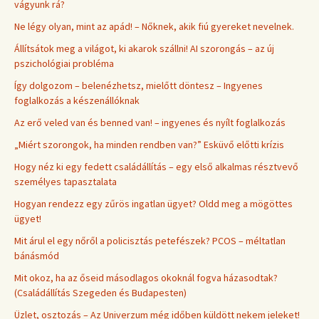
vágyunk rá?
Ne légy olyan, mint az apád! – Nőknek, akik fiú gyereket nevelnek.
Állítsátok meg a világot, ki akarok szállni! AI szorongás – az új
pszichológiai probléma
Így dolgozom – belenézhetsz, mielőtt döntesz – Ingyenes
foglalkozás a készenállóknak
Az erő veled van és benned van! – ingyenes és nyílt foglalkozás
„Miért szorongok, ha minden rendben van?” Esküvő előtti krízis
Hogy néz ki egy fedett családállítás – egy első alkalmas résztvevő
személyes tapasztalata
Hogyan rendezz egy zűrös ingatlan ügyet? Oldd meg a mögöttes
ügyet!
Mit árul el egy nőről a policisztás petefészek? PCOS – méltatlan
bánásmód
Mit okoz, ha az őseid másodlagos okoknál fogva házasodtak?
(Családállítás Szegeden és Budapesten)
Üzlet, osztozás – Az Univerzum még időben küldött nekem jeleket!