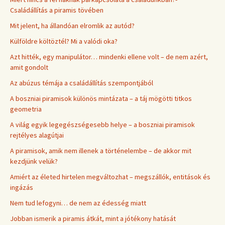
Családállítás a piramis tövében
Mit jelent, ha állandóan elromlik az autód?
Külföldre költöztél? Mi a valódi oka?
Azt hitték, egy manipulátor… mindenki ellene volt – de nem azért,
amit gondolt
Az abúzus témája a családállítás szempontjából
A boszniai piramisok különös mintázata – a táj mögötti titkos
geometria
A világ egyik legegészségesebb helye – a boszniai piramisok
rejtélyes alagútjai
A piramisok, amik nem illenek a történelembe – de akkor mit
kezdjünk velük?
Amiért az életed hirtelen megváltozhat – megszállók, entitások és
ingázás
Nem tud lefogyni… de nem az édesség miatt
Jobban ismerik a piramis átkát, mint a jótékony hatását