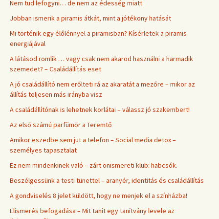
Nem tud lefogyni… de nem az édesség miatt
Jobban ismerik a piramis átkát, mint a jótékony hatását
Mi történik egy élőlénnyel a piramisban? Kísérletek a piramis
energiájával
A látásod romlik … vagy csak nem akarod használni a harmadik
szemedet? – Családállítás eset
A jó családállító nem erőlteti rá az akaratát a mezőre – mikor az
állítás teljesen más irányba visz
A családállítónak is lehetnek korlátai – válassz jó szakembert!
Az első számú parfümőr a Teremtő
Amikor eszedbe sem jut a telefon – Social media detox –
személyes tapasztalat
Ez nem mindenkinek való – zárt önismereti klub: habcsók.
Beszélgessünk a testi tünettel – aranyér, identitás és családállítás
A gondviselés 8 jelet küldött, hogy ne menjek el a színházba!
Elismerés befogadása – Mit tanít egy tanítvány levele az