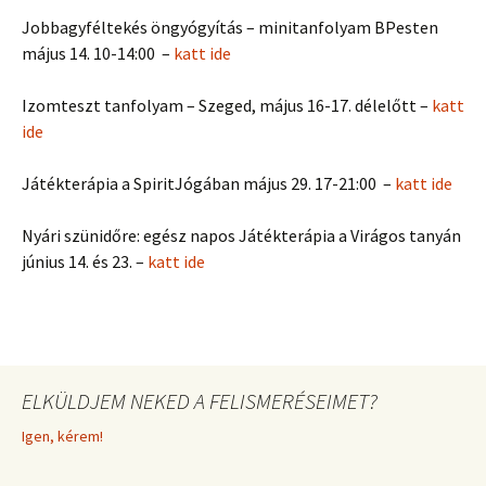
Jobbagyféltekés öngyógyítás – minitanfolyam BPesten
május 14. 10-14:00 –
katt ide
Izomteszt tanfolyam – Szeged, május 16-17. délelőtt –
katt
ide
Játékterápia a SpiritJógában május 29. 17-21:00 –
katt ide
Nyári szünidőre: egész napos Játékterápia a Virágos tanyán
június 14. és 23. –
katt ide
ELKÜLDJEM NEKED A FELISMERÉSEIMET?
Igen, kérem!