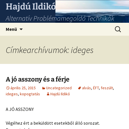
Hajdú Ildikó
Alternatív Problémamegoldó Technikák
Ugrás
Keresés
Menü
a
tartalomhoz
Címkearchívumok: ideges
A jó asszony és a férje
április 25, 2015
Uncategorized
alvás
,
ÉFT
,
feszült
,
ideges
,
kopogtatás
Hajdú Ildikó
A JÓ ASSZONY
Végéhez ért a beküldött esetekből álló sorozat.