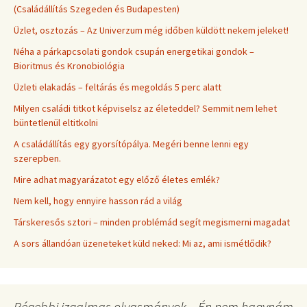
(Családállítás Szegeden és Budapesten)
Üzlet, osztozás – Az Univerzum még időben küldött nekem jeleket!
Néha a párkapcsolati gondok csupán energetikai gondok –
Bioritmus és Kronobiológia
Üzleti elakadás – feltárás és megoldás 5 perc alatt
Milyen családi titkot képviselsz az életeddel? Semmit nem lehet
büntetlenül eltitkolni
A családállítás egy gyorsítópálya. Megéri benne lenni egy
szerepben.
Mire adhat magyarázatot egy előző életes emlék?
Nem kell, hogy ennyire hasson rád a világ
Társkeresős sztori – minden problémád segít megismerni magadat
A sors állandóan üzeneteket küld neked: Mi az, ami ismétlődik?
Régebbi izgalmas olvasmányok – Én nem hagynám