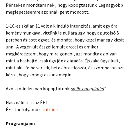
Pénteken mondtam neki, hogy kopogtassunk. Legnagyobb
meglepetésemre azonnal igent mondott.
1-10-es skálán 11 volt a kiinduló intenzitás, amit egy óra
kemény munkával vittünk le nullára úgy, hogy az utolsó 5
percben ásított egyet, és mondta, hogy kezdi már egy kicsit
unni. A végén ült átszellemült arccal és amikor
megkérdeztem, hogy mire gondol, azt mondta ez olyan
mint a hashajtó, csak úgy jön az áradás. Éjszaka úgy aludt,
mint akit fejbe vertek, hetek óta először, és szombaton azt
kérte, hogy kopogtassunk megint.
Azóta minden nap kopogtatunk.
smile hangulatjel
”
Használd te is az ÉFT-t!
ÉFT tanfolyamok:
katt ide
Programjaim: