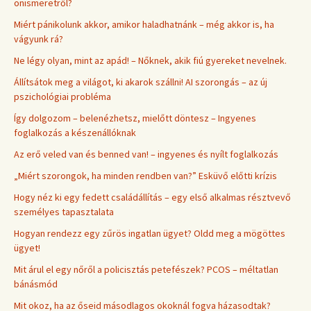
önismeretről?
Miért pánikolunk akkor, amikor haladhatnánk – még akkor is, ha
vágyunk rá?
Ne légy olyan, mint az apád! – Nőknek, akik fiú gyereket nevelnek.
Állítsátok meg a világot, ki akarok szállni! AI szorongás – az új
pszichológiai probléma
Így dolgozom – belenézhetsz, mielőtt döntesz – Ingyenes
foglalkozás a készenállóknak
Az erő veled van és benned van! – ingyenes és nyílt foglalkozás
„Miért szorongok, ha minden rendben van?” Esküvő előtti krízis
Hogy néz ki egy fedett családállítás – egy első alkalmas résztvevő
személyes tapasztalata
Hogyan rendezz egy zűrös ingatlan ügyet? Oldd meg a mögöttes
ügyet!
Mit árul el egy nőről a policisztás petefészek? PCOS – méltatlan
bánásmód
Mit okoz, ha az őseid másodlagos okoknál fogva házasodtak?