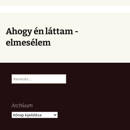
Ahogy én láttam -
elmesélem
Keresés:
Archívum
Archívum