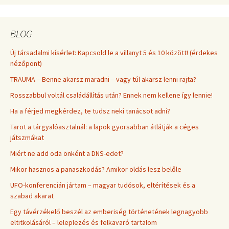
BLOG
Új társadalmi kísérlet: Kapcsold le a villanyt 5 és 10 között! (érdekes
nézőpont)
TRAUMA – Benne akarsz maradni – vagy túl akarsz lenni rajta?
Rosszabbul voltál családállítás után? Ennek nem kellene így lennie!
Ha a férjed megkérdez, te tudsz neki tanácsot adni?
Tarot a tárgyalóasztalnál: a lapok gyorsabban átlátják a céges
játszmákat
Miért ne add oda önként a DNS-edet?
Mikor hasznos a panaszkodás? Amikor oldás lesz belőle
UFO-konferencián jártam – magyar tudósok, eltérítések és a
szabad akarat
Egy távérzékelő beszél az emberiség történetének legnagyobb
eltitkolásáról – leleplezés és felkavaró tartalom