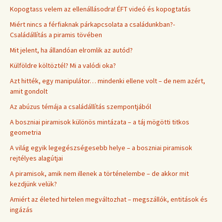
Kopogtass velem az ellenállásodra! ÉFT videó és kopogtatás
Miért nincs a férfiaknak párkapcsolata a családunkban?-
Családállítás a piramis tövében
Mit jelent, ha állandóan elromlik az autód?
Külföldre költöztél? Mi a valódi oka?
Azt hitték, egy manipulátor… mindenki ellene volt – de nem azért,
amit gondolt
Az abúzus témája a családállítás szempontjából
A boszniai piramisok különös mintázata – a táj mögötti titkos
geometria
A világ egyik legegészségesebb helye – a boszniai piramisok
rejtélyes alagútjai
A piramisok, amik nem illenek a történelembe – de akkor mit
kezdjünk velük?
Amiért az életed hirtelen megváltozhat – megszállók, entitások és
ingázás