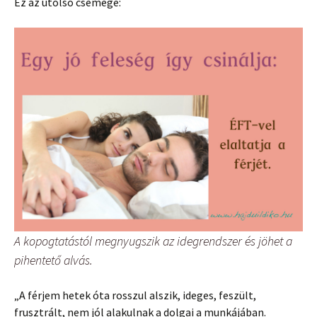
Ez az utolsó csemege:
A kopogtatástól megnyugszik az idegrendszer és jöhet a
pihentető alvás.
„A férjem hetek óta rosszul alszik, ideges, feszült,
frusztrált, nem jól alakulnak a dolgai a munkájában.