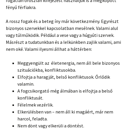
fogatlan oroszlán kifejezést használjuk is a megkopott
fényű férfiakra.
A rossz fogak és a beteg íny már következmény. Egyrészt
bizonyos szervekkel kapcsolatban mesélnek. Valami alul
vagy túlműködik. Például a vese vagy a húgyúti szervek.
Másrészt a tudatunkban és a lelkünkben zajlik valami, ami
nem oké. Valami ilyesmi állhat a háttérben:
Meggyengült az életenergia, nem áll bele bizonyos
szituációkba, konfliktusokba.
Elfojtja a haragját, belső konfliktusok. Őrlődik
valamin.
A fogcsikorgató még álmában is elfojtja a belső
konfliktusát.
Félelmek vezérlik.
Elkerülésben van – nem áll ki magáért, már nem
harcol, feladta.
Nem dönt vagy elkerüli a döntést.