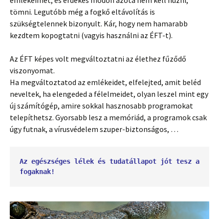
emlékeimet, és érdekes módon azóta nem kell húzni,
tömni. Legutóbb még a fogkő eltávolítás is
szükségtelennek bizonyult. Kár, hogy nem hamarabb
kezdtem kopogtatni (vagyis használni az ÉFT-t).
Az ÉFT képes volt megváltoztatni az élethez fűződő
viszonyomat.
Ha megváltoztatod az emlékeidet, elfelejted, amit beléd
neveltek, ha elengeded a félelmeidet, olyan leszel mint egy
új számítógép, amire sokkal hasznosabb programokat
telepíthetsz. Gyorsabb lesz a memóriád, a programok csak
úgy futnak, a vírusvédelem szuper-biztonságos, …
Az egészséges lélek és tudatállapot jót tesz a 
fogaknak!