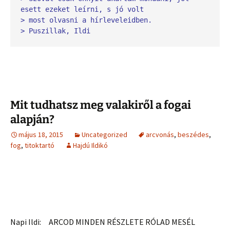
esett ezeket leírni, s jó volt 
> most olvasni a hírleveleidben.
> Puszillak, Ildi
Mit tudhatsz meg valakiről a fogai
alapján?
május 18, 2015
Uncategorized
arcvonás
,
beszédes
,
fog
,
titoktartó
Hajdú Ildikó
Napi Ildi: ARCOD MINDEN RÉSZLETE RÓLAD MESÉL