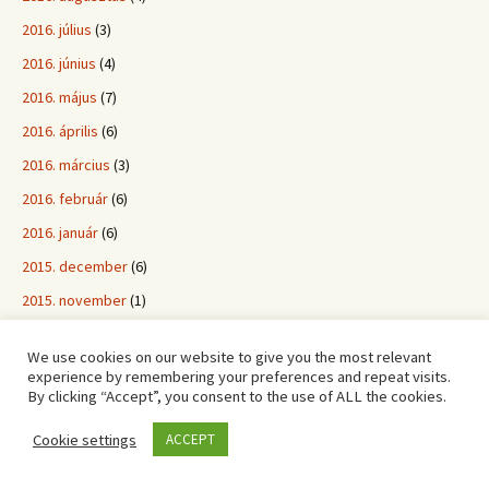
2016. július
(3)
2016. június
(4)
2016. május
(7)
2016. április
(6)
2016. március
(3)
2016. február
(6)
2016. január
(6)
2015. december
(6)
2015. november
(1)
2015. október
(6)
We use cookies on our website to give you the most relevant
2015. szeptember
(8)
experience by remembering your preferences and repeat visits.
By clicking “Accept”, you consent to the use of ALL the cookies.
2015. augusztus
(9)
2015. július
(8)
Cookie settings
ACCEPT
2015. június
(6)