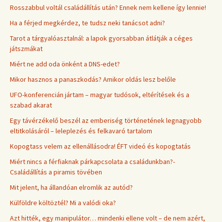
Rosszabbul voltál családállítás után? Ennek nem kellene így lennie!
Ha a férjed megkérdez, te tudsz neki tanácsot adni?
Tarot a tárgyalóasztalnál: a lapok gyorsabban átlátják a céges
játszmákat
Miért ne add oda önként a DNS-edet?
Mikor hasznos a panaszkodás? Amikor oldás lesz belőle
UFO-konferencián jártam – magyar tudósok, eltérítések és a
szabad akarat
Egy távérzékelő beszél az emberiség történetének legnagyobb
eltitkolásáról – leleplezés és felkavaró tartalom
Kopogtass velem az ellenállásodra! ÉFT videó és kopogtatás
Miért nincs a férfiaknak párkapcsolata a családunkban?-
Családállítás a piramis tövében
Mit jelent, ha állandóan elromlik az autód?
Külföldre költöztél? Mi a valódi oka?
Azt hitték, egy manipulátor… mindenki ellene volt – de nem azért,