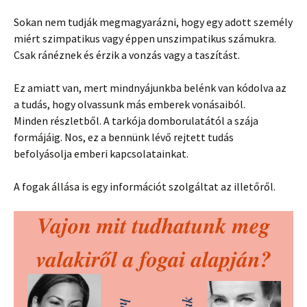
Sokan nem tudják megmagyarázni, hogy egy adott személy
miért szimpatikus vagy éppen unszimpatikus számukra.
Csak ránéznek és érzik a vonzás vagy a taszítást.
Ez amiatt van, mert mindnyájunkba belénk van kódolva az
a tudás, hogy olvassunk más emberek vonásaiból.
Minden részletből. A tarkója domborulatától a szája
formájáig. Nos, ez a bennünk lévő rejtett tudás
befolyásolja emberi kapcsolatainkat.
A fogak állása is egy információt szolgáltat az illetőről.