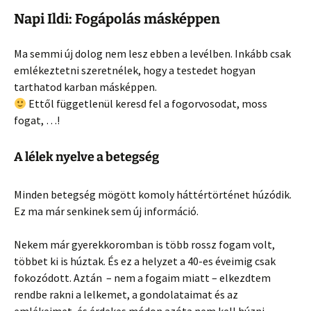
Napi Ildi: Fogápolás másképpen
Ma semmi új dolog nem lesz ebben a levélben. Inkább csak
emlékeztetni szeretnélek, hogy a testedet hogyan
tarthatod karban másképpen.
Ettől függetlenül keresd fel a fogorvosodat, moss
fogat, …!
A lélek nyelve a betegség
Minden betegség mögött komoly háttértörténet húzódik.
Ez ma már senkinek sem új információ.
Nekem már gyerekkoromban is több rossz fogam volt,
többet ki is húztak. És ez a helyzet a 40-es éveimig csak
fokozódott. Aztán – nem a fogaim miatt – elkezdtem
rendbe rakni a lelkemet, a gondolataimat és az