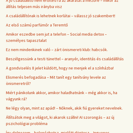
A jó családállító nem erőlteti rá az akaratát a mezőre – mikor az
állítás teljesen más irányba visz
A családállítónak is lehetnek korlátai – válassz jó szakembert!
Az első számú parfümőr a Teremtő
Amikor eszedbe sem jut a telefon – Social media detox –
személyes tapasztalat
Ez nem mindenkinek való – zárt önismereti klub: habcsók.
Beszélgessünk a testi tünettel – aranyér, identitás és családállítás
A gondviselés 8 jelet küldött, hogy ne menjek el a színházba!
Elismerés befogadása – Mit tanít egy tanítvány levele az
önismeretről?
Miért pánikolunk akkor, amikor haladhatnánk – még akkor is, ha
vágyunk rá?
Ne légy olyan, mint az apád! – Nőknek, akik fiú gyereket nevelnek.
Állítsátok meg a világot, ki akarok szállni! AI szorongás – az új
pszichológiai probléma
Így dolgozom – belenézhetsz, mielőtt döntesz – Ingyenes