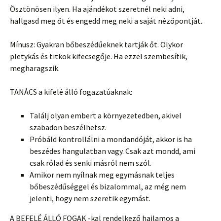
Ösztönösen ilyen. Ha ajándékot szeretnél neki adni,
hallgasd meg őt és engedd meg neki a saját nézőpontját.
Mínusz: Gyakran bőbeszédűeknek tartják őt. Olykor
pletykás és titkok kifecsegője. Ha ezzel szembesítik,
megharagszik.
TANÁCS a kifelé álló fogazatúaknak:
Találj olyan embert a környezetedben, akivel
szabadon beszélhetsz.
Próbáld kontrollálni a mondandóját, akkor is ha
beszédes hangulatban vagy. Csak azt mondd, ami
csak rólad és senki másról nem szól.
Amikor nem nyílnak meg egymásnak teljes
bőbeszédűséggel és bizalommal, az még nem
jelenti, hogy nem szeretik egymást.
A BEFELÉ ÁLLÓ FOGAK -kal rendelkező hajlamos a