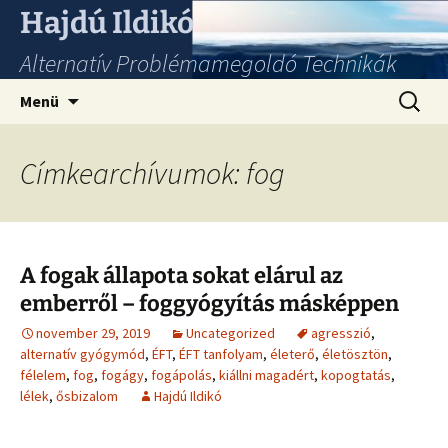
Hajdú Ildikó
Alternatív Problémamegoldó Technikák
Ugrás
Keresés
Menü
a
tartalomhoz
Címkearchívumok: fog
A fogak állapota sokat elárul az
emberről – foggyógyítás másképpen
november 29, 2019
Uncategorized
agresszió
,
alternatív gyógymód
,
ÉFT
,
ÉFT tanfolyam
,
életerő
,
életösztön
,
félelem
,
fog
,
fogágy
,
fogápolás
,
kiállni magadért
,
kopogtatás
,
lélek
,
ősbizalom
Hajdú Ildikó