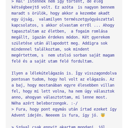
> Hál' Istennek nem így történt, de elég 
kétségbeejtő volt. Ez azóta  is nagyon bennem 
maradt s örülök, hogy akkor a kezembe akadt 
egy újság,  valamilyen természetgyógyászattal 
kapcsolatos, s akkor olvastam erről ... Ahogy 
tapasztaltam az életben,  a fogaim romlása 
megállt, igazán érdekes módon. Két gyerekem 
születése után állapodott meg. Addigra sok 
mindennel találkoztam, sok mindent 
megértettem, s  nem utolsó sorban saját magam 
felé és a saját utam felé fordultam.
Ilyen a lélekútelágazás is. Így visszagondolva 
pontosan tudom, hogy hol volt az elágazás. Az 
a baj, hogy mostanában egyre élesebben villan 
fel, hogy mi lett volna, ha nem úgy választok 
anno, ahogyan választottam, mi lenne most. 
Néha azért beleborzongok. :-/
> Fura, hogy pont egymás után írtad ezeket így 
Advent idején. Neeeem is fura, így jó. 
> Szóval csak ennyit akartam mondani, jól 