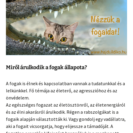
Miről árulkodik a fogak állapota?
A fogak is élnek és kapcsolatban vannak a tudatunkkal és a
lelkünkkel. Fő témája az életerő, az agresszióhoz és az
önvédelem.
Az egészséges fogazat az életösztönről, az életenergiáról
és az élni akarásról árulkodik. Régen a rabszolgákat is a
fogaik alapján választották ki. Vagy gondolj egy vadállatra,
aki a fogait vicsorgatja, hogy elijessze a támadóját. A