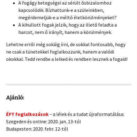
A fogágy betegségei az sérült ősbizalomhoz
kapcsolódik. Bízhattunk-e a szüleinkben,
megérdemeljük-e a méltó életkörülményeket?
A kihullott fogak jelzik, hogy az illető feladta a
harcot, nem ő irányít, hanem a körülmények.
Lehetne erről még sokáig írni, de sokkal fontosabb, hogy
ne csak a tünetekkel foglalkozzunk, hanem a valódi
okokkal. Tedd rendbe a lelked és rendben lesznek a fogaid!
Ajánló:
ÉFT foglalkozások
– a lélek és a tudat újraformatálása:
Szegeden és online: 2020. jan. 13-tól
Budapesten: 2020. febr. 12-től