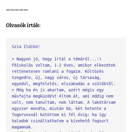
—————
Olvasók írták:
Szia Ildikó!
> Nagyon jó, hogy írtál a témáról...:) 
Főiskolás voltam, 1-2 éves, amikor elkezdtek 
rettenetesen romlani a fogaim. Költözés 
Szegedre, új, nagy város, új társaság, 
egyedül, megfelelés, elszakadás a szülőktől. 
> Még ha én is akartam, azért mégis egy 
másfajta megküzdést éltem át, ami eddig nem 
volt, nem tanultam, nem láttam. A lakótársam 
egyszer mondta, miután kb, két hetente a 
fogorvosnál kötöttem ki fél évig: ha így 
haladok csináltathatom a kivehető fogsort 
magamnak. 