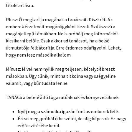
titoktartásra.
Plusz: Ő megtartja magának a tanácsait. Diszkrét. Az
emberek érzelmeit magánügyként kezeli. Szűkszavú a
magánjellegű témákban. Ne is próbálj meg információt
kicsikarni belőle. Csak akkor ad tanácsot, ha a belső
útmutatója felbátorítja. Erre érdemes odafigyelni. Lehet,
hogy nem lesz második alkalom.
Mínusz: Mivel nem nyílik meg teljesen, kételyt ébreszt
másokban. Úgy tűnik, mintha titkolna vagy szégyellne
valamit, vagy bűntudata lenne.
TANÁCS a befelé álló fogazatúaknak és környezetüknek:
Nyílj meg a számodra igazán fontos emberek felé.
Értsd meg, próbál ő beszélni, de alig képes rá. Ez nagy
erőfeszítésébe kerül.