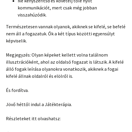
Ne kényszerítsd és követelj tőle nyílt
kommunikációt, mert csak még jobban
visszahúzódik.
Természetesen vannak olyanok, akiknek se kifelé, se befelé
nem áll a fogazatuk. Ők a két típus közötti egyensúlyt
képviselik.
Megjegyzés: Olyan képeket kellett volna találnom
illusztrációként, ahol az oldalsó fogazat is látszik. A kifelé
álló fogak leírása olyanokra vonatkozik, akiknek a fogai
kifelé állnak oldalról és elölről is.
És fordítva.
Jövő héttől indul a Játékterápia.
Részleteket itt olvashatsz: