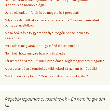
Bioritmus és Kronobiológia
Üzleti elakadás – feltárás és megoldás 5 perc alatt
Milyen családi titkot képviselsz az életeddel? Semmit nem lehet
büntetlenül eltitkolni
A családállítás egy gyorsítópálya. Megéri benne lenni egy
szerepben.
Mire adhat magyarázatot egy előző életes emlék?
Nem kell, hogy ennyire hasson rád a világ
Társkeresős sztori – minden problémád segít megismerni magadat
A sors állandóan üzeneteket küld neked: Mi az, ami ismétlődik?
Mitől hiteles egy tanító? Mire használható a politikai düh?
Régebbi izgalmas olvasmányok – Én nem hagynám
ki!