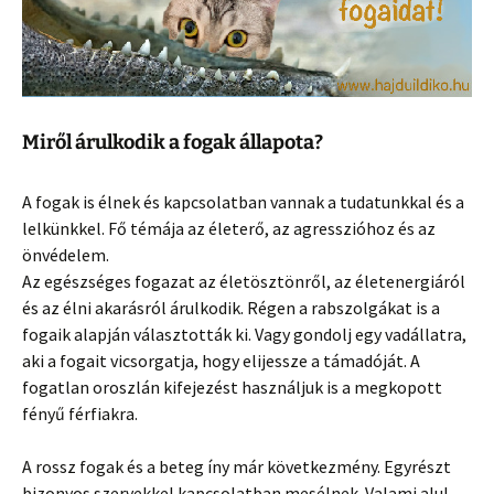
Miről árulkodik a fogak állapota?
A fogak is élnek és kapcsolatban vannak a tudatunkkal és a
lelkünkkel. Fő témája az életerő, az agresszióhoz és az
önvédelem.
Az egészséges fogazat az életösztönről, az életenergiáról
és az élni akarásról árulkodik. Régen a rabszolgákat is a
fogaik alapján választották ki. Vagy gondolj egy vadállatra,
aki a fogait vicsorgatja, hogy elijessze a támadóját. A
fogatlan oroszlán kifejezést használjuk is a megkopott
fényű férfiakra.
A rossz fogak és a beteg íny már következmény. Egyrészt
bizonyos szervekkel kapcsolatban mesélnek. Valami alul