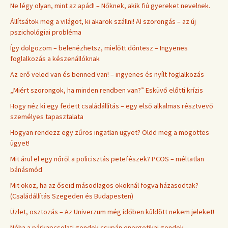
Ne légy olyan, mint az apád! – Nőknek, akik fiú gyereket nevelnek.
Állítsátok meg a világot, ki akarok szállni! AI szorongás – az új
pszichológiai probléma
Így dolgozom – belenézhetsz, mielőtt döntesz – Ingyenes
foglalkozás a készenállóknak
Az erő veled van és benned van! – ingyenes és nyílt foglalkozás
„Miért szorongok, ha minden rendben van?” Esküvő előtti krízis
Hogy néz ki egy fedett családállítás – egy első alkalmas résztvevő
személyes tapasztalata
Hogyan rendezz egy zűrös ingatlan ügyet? Oldd meg a mögöttes
ügyet!
Mit árul el egy nőről a policisztás petefészek? PCOS – méltatlan
bánásmód
Mit okoz, ha az őseid másodlagos okoknál fogva házasodtak?
(Családállítás Szegeden és Budapesten)
Üzlet, osztozás – Az Univerzum még időben küldött nekem jeleket!
Néha a párkapcsolati gondok csupán energetikai gondok –