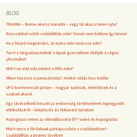
BLOG
TRAUMA – Benne akarsz maradni – vagy túl akarsz lenni rajta?
Rosszabbul voltál családállítás után? Ennek nem kellene így lennie!
Ha a férjed megkérdez, te tudsz neki tanácsot adni?
Tarot a tárgyalóasztalnál: a lapok gyorsabban átlátják a céges
játszmákat
Miért ne add oda önként a DNS-edet?
Mikor hasznos a panaszkodás? Amikor oldás lesz belőle
UFO-konferencián jártam – magyar tudósok, eltérítések és a
szabad akarat
Egy távérzékelő beszél az emberiség történetének legnagyobb
eltitkolásáról – leleplezés és felkavaró tartalom
Kopogtass velem az ellenállásodra! ÉFT videó és kopogtatás
Miért nincs a férfiaknak párkapcsolata a családunkban?-
Családállítás a piramis tövében