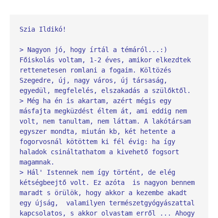
Szia Ildikó!
> Nagyon jó, hogy írtál a témáról...:) 
Főiskolás voltam, 1-2 éves, amikor elkezdtek 
rettenetesen romlani a fogaim. Költözés 
Szegedre, új, nagy város, új társaság, 
egyedül, megfelelés, elszakadás a szülőktől. 
> Még ha én is akartam, azért mégis egy 
másfajta megküzdést éltem át, ami eddig nem 
volt, nem tanultam, nem láttam. A lakótársam 
egyszer mondta, miután kb, két hetente a 
fogorvosnál kötöttem ki fél évig: ha így 
haladok csináltathatom a kivehető fogsort 
magamnak. 
> Hál' Istennek nem így történt, de elég 
kétségbeejtő volt. Ez azóta  is nagyon bennem 
maradt s örülök, hogy akkor a kezembe akadt 
egy újság,  valamilyen természetgyógyászattal 
kapcsolatos, s akkor olvastam erről ... Ahogy 