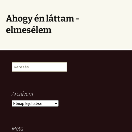
Ahogy én láttam -
elmesélem
Keresés:
Archívum
Archívum
Meta