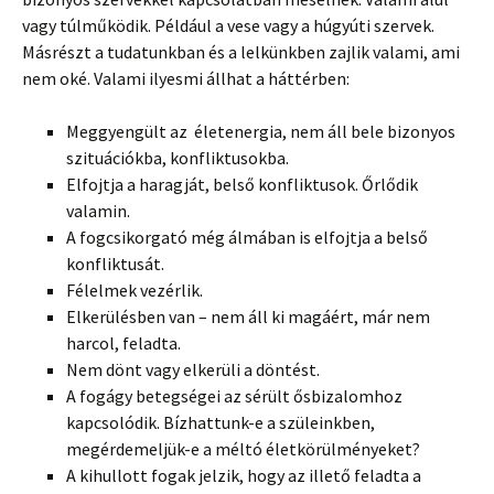
vagy túlműködik. Például a vese vagy a húgyúti szervek.
Másrészt a tudatunkban és a lelkünkben zajlik valami, ami
nem oké. Valami ilyesmi állhat a háttérben:
Meggyengült az életenergia, nem áll bele bizonyos
szituációkba, konfliktusokba.
Elfojtja a haragját, belső konfliktusok. Őrlődik
valamin.
A fogcsikorgató még álmában is elfojtja a belső
konfliktusát.
Félelmek vezérlik.
Elkerülésben van – nem áll ki magáért, már nem
harcol, feladta.
Nem dönt vagy elkerüli a döntést.
A fogágy betegségei az sérült ősbizalomhoz
kapcsolódik. Bízhattunk-e a szüleinkben,
megérdemeljük-e a méltó életkörülményeket?
A kihullott fogak jelzik, hogy az illető feladta a