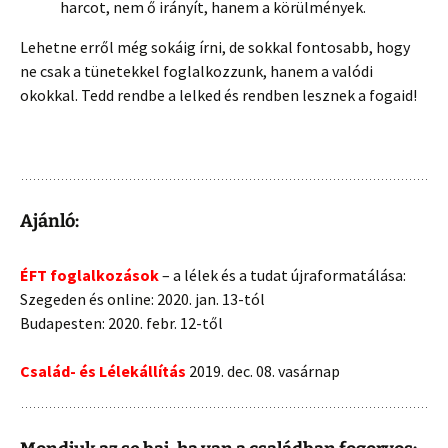
harcot, nem ő irányít, hanem a körülmények.
Lehetne erről még sokáig írni, de sokkal fontosabb, hogy
ne csak a tünetekkel foglalkozzunk, hanem a valódi
okokkal. Tedd rendbe a lelked és rendben lesznek a fogaid!
Ajánló:
ÉFT foglalkozások
– a lélek és a tudat újraformatálása:
Szegeden és online: 2020. jan. 13-tól
Budapesten: 2020. febr. 12-től
Család- és Lélekállítás
2019. dec. 08. vasárnap