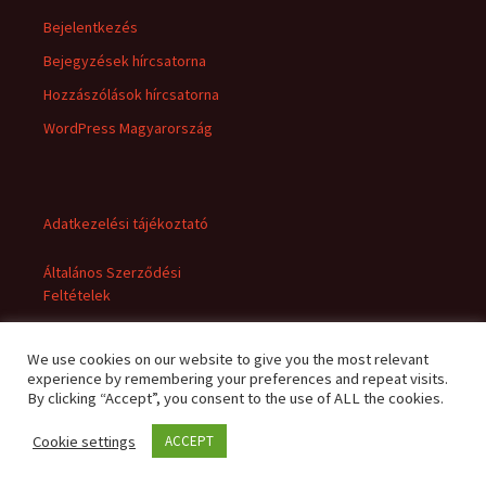
Bejelentkezés
Bejegyzések hírcsatorna
Hozzászólások hírcsatorna
WordPress Magyarország
Adatkezelési tájékoztató
Általános Szerződési
Feltételek
We use cookies on our website to give you the most relevant
experience by remembering your preferences and repeat visits.
By clicking “Accept”, you consent to the use of ALL the cookies.
Cookie settings
ACCEPT
Adatkezelési tájékoztató
Büszke üzemeltető: WordPress