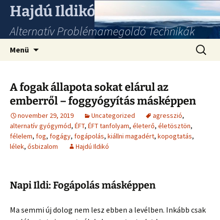
Hajdú Ildikó
Alternatív Problémamegoldó Technikák
Ugrás
Keresés
Menü
a
tartalomhoz
A fogak állapota sokat elárul az
emberről – foggyógyítás másképpen
november 29, 2019
Uncategorized
agresszió
,
alternatív gyógymód
,
ÉFT
,
ÉFT tanfolyam
,
életerő
,
életösztön
,
félelem
,
fog
,
fogágy
,
fogápolás
,
kiállni magadért
,
kopogtatás
,
lélek
,
ősbizalom
Hajdú Ildikó
Napi Ildi: Fogápolás másképpen
Ma semmi új dolog nem lesz ebben a levélben. Inkább csak