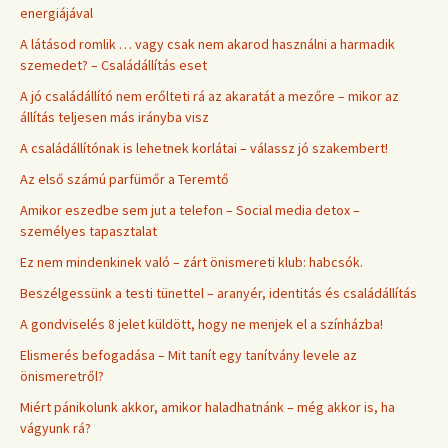
energiájával
A látásod romlik … vagy csak nem akarod használni a harmadik
szemedet? – Családállítás eset
A jó családállító nem erőlteti rá az akaratát a mezőre – mikor az
állítás teljesen más irányba visz
A családállítónak is lehetnek korlátai – válassz jó szakembert!
Az első számú parfümőr a Teremtő
Amikor eszedbe sem jut a telefon – Social media detox –
személyes tapasztalat
Ez nem mindenkinek való – zárt önismereti klub: habcsók.
Beszélgessünk a testi tünettel – aranyér, identitás és családállítás
A gondviselés 8 jelet küldött, hogy ne menjek el a színházba!
Elismerés befogadása – Mit tanít egy tanítvány levele az
önismeretről?
Miért pánikolunk akkor, amikor haladhatnánk – még akkor is, ha
vágyunk rá?