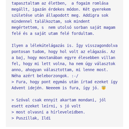
tapasztaltam az életben,  a fogaim romlása 
megállt, igazán érdekes módon. Két gyerekem 
születése után állapodott meg. Addigra sok 
mindennel találkoztam, sok mindent 
megértettem, s  nem utolsó sorban saját magam 
felé és a saját utam felé fordultam.
Ilyen a lélekútelágazás is. Így visszagondolva 
pontosan tudom, hogy hol volt az elágazás. Az 
a baj, hogy mostanában egyre élesebben villan 
fel, hogy mi lett volna, ha nem úgy választok 
anno, ahogyan választottam, mi lenne most. 
Néha azért beleborzongok. :-/
> Fura, hogy pont egymás után írtad ezeket így 
Advent idején. Neeeem is fura, így jó. 
> Szóval csak ennyit akartam mondani, jól 
esett ezeket leírni, s jó volt 
> most olvasni a hírleveleidben.
> Puszillak, Ildi