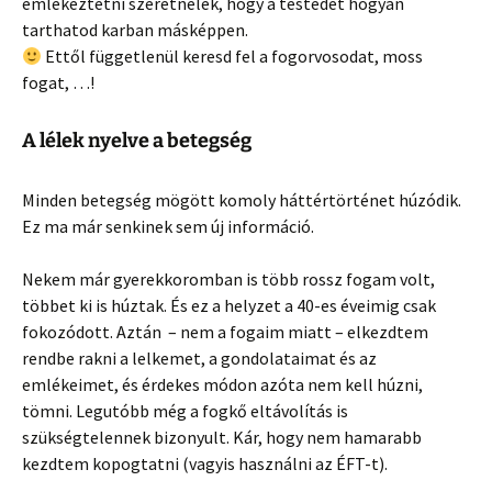
emlékeztetni szeretnélek, hogy a testedet hogyan
tarthatod karban másképpen.
Ettől függetlenül keresd fel a fogorvosodat, moss
fogat, …!
A lélek nyelve a betegség
Minden betegség mögött komoly háttértörténet húzódik.
Ez ma már senkinek sem új információ.
Nekem már gyerekkoromban is több rossz fogam volt,
többet ki is húztak. És ez a helyzet a 40-es éveimig csak
fokozódott. Aztán – nem a fogaim miatt – elkezdtem
rendbe rakni a lelkemet, a gondolataimat és az
emlékeimet, és érdekes módon azóta nem kell húzni,
tömni. Legutóbb még a fogkő eltávolítás is
szükségtelennek bizonyult. Kár, hogy nem hamarabb
kezdtem kopogtatni (vagyis használni az ÉFT-t).