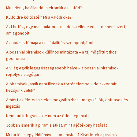
Mit jelent, ha állandóan elromlik az autód?
Külföldre költöztél? Mi a valódi oka?
Azt hitték, egy manipulátor… mindenki ellene volt – de nem azért,
amit gondolt
Az abúzus témája a családállítás szempontjából
A boszniai piramisok különös mintázata – a táj mögötti titkos
geometria
A világ egyik legegészségesebb helye – a boszniai piramisok
rejtélyes alagútjai
A piramisok, amik nem illenek a történelembe – de akkor mit
kezdjünk velük?
Amiért az életed hirtelen megváltozhat – megszállók, entitások és
ingázás
Nem tud lefogyni… de nem az édesség miatt
Jobban ismerik a piramis átkát, mint a jótékony hatását
Mi történik egy élőlénnyel a piramisban? Kísérletek a piramis