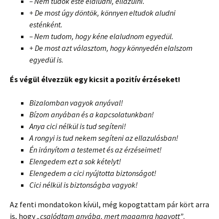
– Nem tudok este elaludni, ellazulni.
+ De most úgy döntök, könnyen eltudok aludni
esténként.
– Nem tudom, hogy kéne elaludnom egyedül.
+ De most azt választom, hogy könnyedén elalszom
egyedül is
.
És végül élvezzük egy kicsit a pozitív érzéseket!
Bizalomban vagyok anyával!
Bízom anyában és a kapcsolatunkban!
Anya cici nélkül is tud segíteni!
A rongyi is tud nekem segíteni az ellazulásban!
Én irányítom a testemet és az érzéseimet!
Elengedem ezt a sok kételyt!
Elengedem a cici nyújtotta biztonságot!
Cici nélkül is biztonságba vagyok!
Az fenti mondatokon kívül, még kopogtattam pár kört arra
is, hogy
„csalódtam anyába, mert magamra hagyott”
.