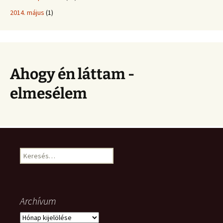
2014. május
(1)
Ahogy én láttam -
elmesélem
Keresés:
Archívum
Archívum