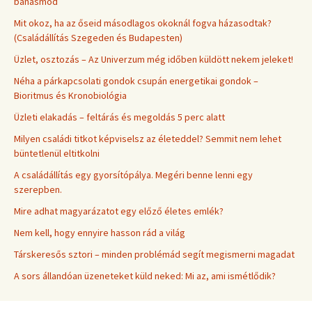
bánásmód
Mit okoz, ha az őseid másodlagos okoknál fogva házasodtak?
(Családállítás Szegeden és Budapesten)
Üzlet, osztozás – Az Univerzum még időben küldött nekem jeleket!
Néha a párkapcsolati gondok csupán energetikai gondok –
Bioritmus és Kronobiológia
Üzleti elakadás – feltárás és megoldás 5 perc alatt
Milyen családi titkot képviselsz az életeddel? Semmit nem lehet
büntetlenül eltitkolni
A családállítás egy gyorsítópálya. Megéri benne lenni egy
szerepben.
Mire adhat magyarázatot egy előző életes emlék?
Nem kell, hogy ennyire hasson rád a világ
Társkeresős sztori – minden problémád segít megismerni magadat
A sors állandóan üzeneteket küld neked: Mi az, ami ismétlődik?