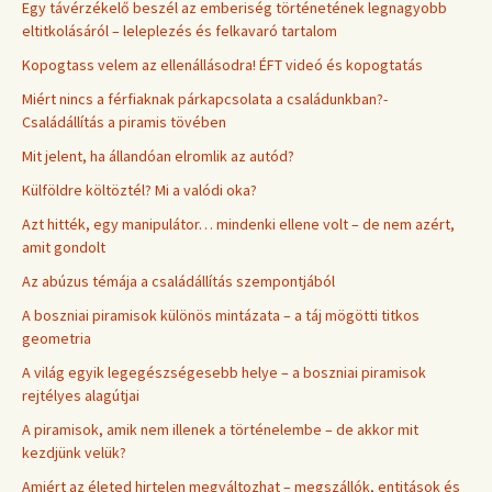
Egy távérzékelő beszél az emberiség történetének legnagyobb
eltitkolásáról – leleplezés és felkavaró tartalom
Kopogtass velem az ellenállásodra! ÉFT videó és kopogtatás
Miért nincs a férfiaknak párkapcsolata a családunkban?-
Családállítás a piramis tövében
Mit jelent, ha állandóan elromlik az autód?
Külföldre költöztél? Mi a valódi oka?
Azt hitték, egy manipulátor… mindenki ellene volt – de nem azért,
amit gondolt
Az abúzus témája a családállítás szempontjából
A boszniai piramisok különös mintázata – a táj mögötti titkos
geometria
A világ egyik legegészségesebb helye – a boszniai piramisok
rejtélyes alagútjai
A piramisok, amik nem illenek a történelembe – de akkor mit
kezdjünk velük?
Amiért az életed hirtelen megváltozhat – megszállók, entitások és