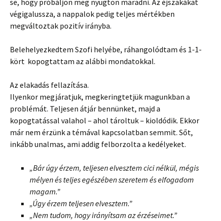
se, hogy próbáljon meg nyugton maradni. Az éjszakákat
végigalussza, a nappalok pedig teljes mértékben
megváltoztak pozitív irányba.
Belehelyezkedtem Szofi helyébe, ráhangolódtam és 1-1-
kört kopogtattam az alábbi mondatokkal.
Az elakadás fellazítása.
Ilyenkor megjáratjuk, megkeringtetjük magunkban a
problémát. Teljesen átjár bennünket, majd a
kopogtatással valahol – ahol tároltuk – kioldódik. Ekkor
már nem érzünk a témával kapcsolatban semmit. Sőt,
inkább unalmas, ami addig felborzolta a kedélyeket.
„Bár úgy érzem, teljesen elvesztem cici nélkül, mégis
mélyen és teljes egészében szeretem és elfogadom
magam.”
„Úgy érzem teljesen elvesztem.”
„Nem tudom, hogy irányítsam az érzéseimet.”