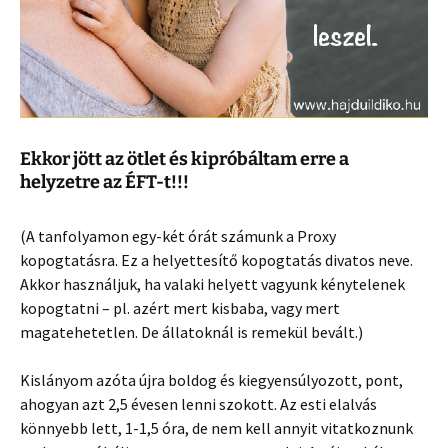
Ekkor jött az ötlet és kipróbáltam erre a
helyzetre az ÉFT-t!!!
(A tanfolyamon egy-két órát számunk a Proxy
kopogtatásra. Ez a helyettesítő kopogtatás divatos neve.
Akkor használjuk, ha valaki helyett vagyunk kénytelenek
kopogtatni – pl. azért mert kisbaba, vagy mert
magatehetetlen. De állatoknál is remekül bevált.)
Kislányom azóta újra boldog és kiegyensúlyozott, pont,
ahogyan azt 2,5 évesen lenni szokott. Az esti elalvás
könnyebb lett, 1-1,5 óra, de nem kell annyit vitatkoznunk