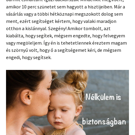
amikor 10 perc szünetet sem hagyott a hisztijeiben. Már a
vásárlás vagy a többi hétköznapi megszokott dolog sem
ment, ezért segítséget kértem, hogy valaki maradjon
otthon a kislánnyal. Szegény! Amikor tombolt, azt
kiabálta, hogy segítek, mégsem engedte, hogy felvegyem
vagy megöleljem. Így én is tehetetlennek éreztem magam
és szörnyű volt, hogy ő a segítségemet kéri, de mégsem
engedi, hogy segítsek.