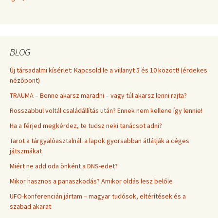
BLOG
Új társadalmi kísérlet: Kapcsold le a villanyt 5 és 10 között! (érdekes
nézőpont)
TRAUMA – Benne akarsz maradni – vagy túl akarsz lenni rajta?
Rosszabbul voltál családállítás után? Ennek nem kellene így lennie!
Ha a férjed megkérdez, te tudsz neki tanácsot adni?
Tarot a tárgyalóasztalnál: a lapok gyorsabban átlátják a céges
játszmákat
Miért ne add oda önként a DNS-edet?
Mikor hasznos a panaszkodás? Amikor oldás lesz belőle
UFO-konferencián jártam – magyar tudósok, eltérítések és a
szabad akarat