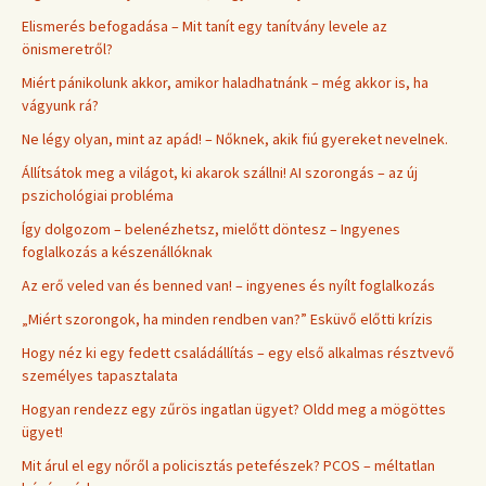
Elismerés befogadása – Mit tanít egy tanítvány levele az
önismeretről?
Miért pánikolunk akkor, amikor haladhatnánk – még akkor is, ha
vágyunk rá?
Ne légy olyan, mint az apád! – Nőknek, akik fiú gyereket nevelnek.
Állítsátok meg a világot, ki akarok szállni! AI szorongás – az új
pszichológiai probléma
Így dolgozom – belenézhetsz, mielőtt döntesz – Ingyenes
foglalkozás a készenállóknak
Az erő veled van és benned van! – ingyenes és nyílt foglalkozás
„Miért szorongok, ha minden rendben van?” Esküvő előtti krízis
Hogy néz ki egy fedett családállítás – egy első alkalmas résztvevő
személyes tapasztalata
Hogyan rendezz egy zűrös ingatlan ügyet? Oldd meg a mögöttes
ügyet!
Mit árul el egy nőről a policisztás petefészek? PCOS – méltatlan