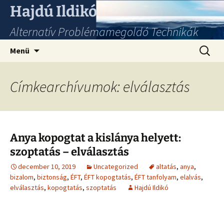
Hajdú Ildikó
Alternatív Problémamegoldó Technikák
Ugrás
Keresés
Menü
a
tartalomhoz
Címkearchívumok: elválasztás
Anya kopogtat a kislánya helyett:
szoptatás – elválasztás
december 10, 2019
Uncategorized
altatás
,
anya
,
bizalom
,
biztonság
,
ÉFT
,
ÉFT kopogtatás
,
ÉFT tanfolyam
,
elalvás
,
elválasztás
,
kopogtatás
,
szoptatás
Hajdú Ildikó