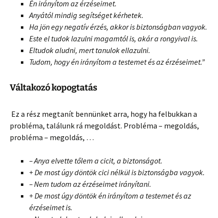
Én irányítom az érzéseimet.
Anyától mindig segítséget kérhetek.
Ha jön egy negatív érzés, akkor is biztonságban vagyok.
Este el tudok lazulni magamtól is, akár a rongyival is.
Eltudok aludni, mert tanulok ellazulni.
Tudom, hogy én irányítom a testemet és az érzéseimet.”
Váltakozó kopogtatás
Ez a rész megtanít bennünket arra, hogy ha felbukkan a
probléma, találunk rá megoldást. Probléma – megoldás,
probléma – megoldás, …
– Anya elvette tőlem a cicit, a biztonságot.
+ De most úgy döntök cici nélkül is biztonságba vagyok.
– Nem tudom az érzéseimet irányítani.
+ De most úgy döntök én irányítom a testemet és az
érzéseimet is.