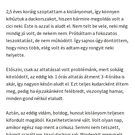
2,5 éves koráig szoptattam a kislányomat, így könnyen
kihúztuk a dackorszakot, hiszen bármire megoldás volt a
cici neki. Este is azzal is aludt el. Nem telt be vele, neki még
mindig jó volt, de nekem nem. Próbáltam a fokozatos
leszoktatást, de nem működött. Így sajnos úgy döntöttem,
hogy nincs több, elég volt és adtam egy rongyit neki
helyette.
Először, csak az altatással volt problémánk, mert sokáig
kitolódott, az eddig kb. 1 órás altatás átment 3-4 órába is
akár, így nagyon későn aludt el. Ezt teljes kudarcként éltem
meg, pedig ha éjszakánként felébredt, viszonylag hamar,
minden gond nélkül elaludt.
Aztán, az eddig vidám, boldog, huncut kislányom teljesen
kifordult magából. Kezelhetetlenné vált. Volt olyan nap,
amikor egész nap ment a cirkusz. Semmi nem tetszett,
bármit csináltam. Igazi dackorszak. Mindenkit megviselt,