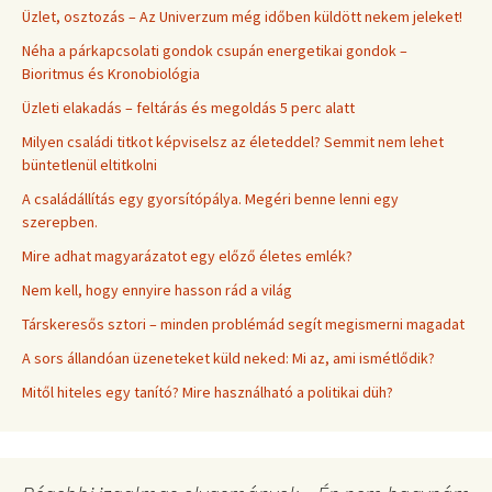
Üzlet, osztozás – Az Univerzum még időben küldött nekem jeleket!
Néha a párkapcsolati gondok csupán energetikai gondok –
Bioritmus és Kronobiológia
Üzleti elakadás – feltárás és megoldás 5 perc alatt
Milyen családi titkot képviselsz az életeddel? Semmit nem lehet
büntetlenül eltitkolni
A családállítás egy gyorsítópálya. Megéri benne lenni egy
szerepben.
Mire adhat magyarázatot egy előző életes emlék?
Nem kell, hogy ennyire hasson rád a világ
Társkeresős sztori – minden problémád segít megismerni magadat
A sors állandóan üzeneteket küld neked: Mi az, ami ismétlődik?
Mitől hiteles egy tanító? Mire használható a politikai düh?