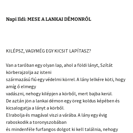
Napi Ildi: MESE A LANKAI DÉMONRÓL
KILÉPSZ, VAGYMÉG EGY KICSIT LAPÍTASZ?
Van a taróban egy olyan lap, ahol a földi lányt, Szítát
körberajzolja az isteni
származású fiú egy védelmi körrel. A lány lelkére köti, hogy
amíg ő elmegy
vadászni, nehogy kilépjen a körből, mert bajba kerül.
De aztán jön a lankai démon egy öreg koldus képében és
kicsalogatja a lányt a körből.
Elrabolja és magával viszi a várába. A lány egy évig
raboskodik a toronyszobában
és mindenféle furfangos dolgot ki kell találnia, nehogy