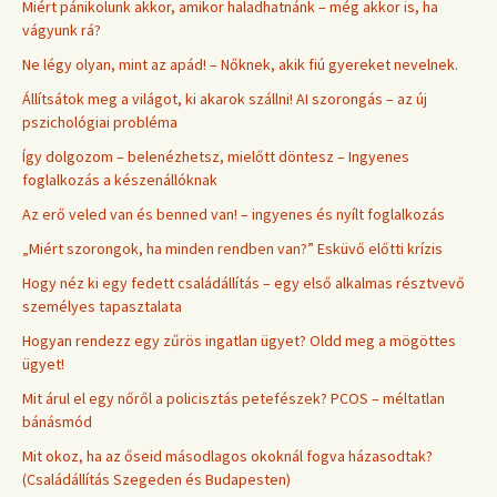
Miért pánikolunk akkor, amikor haladhatnánk – még akkor is, ha
vágyunk rá?
Ne légy olyan, mint az apád! – Nőknek, akik fiú gyereket nevelnek.
Állítsátok meg a világot, ki akarok szállni! AI szorongás – az új
pszichológiai probléma
Így dolgozom – belenézhetsz, mielőtt döntesz – Ingyenes
foglalkozás a készenállóknak
Az erő veled van és benned van! – ingyenes és nyílt foglalkozás
„Miért szorongok, ha minden rendben van?” Esküvő előtti krízis
Hogy néz ki egy fedett családállítás – egy első alkalmas résztvevő
személyes tapasztalata
Hogyan rendezz egy zűrös ingatlan ügyet? Oldd meg a mögöttes
ügyet!
Mit árul el egy nőről a policisztás petefészek? PCOS – méltatlan
bánásmód
Mit okoz, ha az őseid másodlagos okoknál fogva házasodtak?
(Családállítás Szegeden és Budapesten)