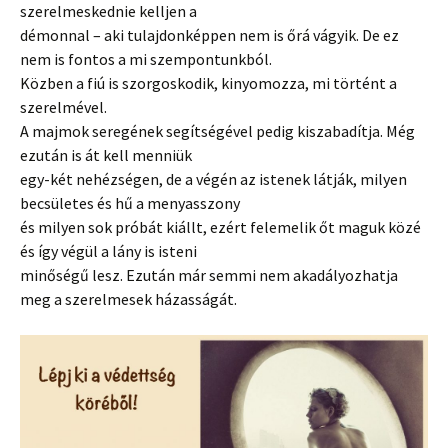
szerelmeskednie kelljen a
démonnal – aki tulajdonképpen nem is őrá vágyik. De ez
nem is fontos a mi szempontunkból.
Közben a fiú is szorgoskodik, kinyomozza, mi történt a
szerelmével.
A majmok seregének segítségével pedig kiszabadítja. Még
ezután is át kell menniük
egy-két nehézségen, de a végén az istenek látják, milyen
becsületes és hű a menyasszony
és milyen sok próbát kiállt, ezért felemelik őt maguk közé
és így végül a lány is isteni
minőségű lesz. Ezután már semmi nem akadályozhatja
meg a szerelmesek házasságát.