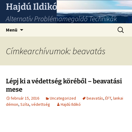
Hajdú Ildikó
Alternatív Problémamegoldó Technikák
Ugrás
Keresés
Menü
a
tartalomhoz
Címkearchívumok: beavatás
Lépj ki a védettség köréből – beavatási
mese
február 15, 2016
Uncategorized
beavatás
,
ÉFT
,
lankai
démon
,
Szíta
,
védettség
Hajdú Ildikó