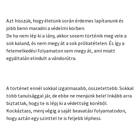
Azt hisszük, hogy életünk során érdemes lapítanunk és
jobb benn maradni a védelmi körben.
De ha nem lép ki a lány, akkor sosem történik meg vele a
sok kaland, és nem megy át a sok próbatételen. És így a
felemelkedési folyamaton sem megy át, ami miatt
egyáltalán elindult a vándorútra.
A történet ennél sokkal izgalmasabb, összetettebb. Sokkal
több tanulsággal jár, de ebbe ne menjünk bele! Inkább arra
biztatlak, hogy te is lépj ki a védettség köréből.
Kockáztass, menj végig a saját beavatási folyamatodon,
hogy aztán egy szinttel te is feljebb léphess.