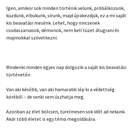
Igen, amikor sok minden történik velünk, próbálkozunk,
küzdünk, elbukunk, sírunk, majd újrakezdjük, ez a mi saját
kis beavatási mesénk. Lehet, hogy nincsenek
csodaszarvasok, démonok, nem kell tüzet átugrani és
majmokkal szövetkezni.
Mindenki minden egyes nap dolgozik a saját kis beavatási
történetén.
Van aki később, van aki hamarabb lép ki a védettség
köréből – de senki sem úszhatja meg.
Azonban az élet bölcsen, türelmesen sok időt ad nekünk.
Akár több életet is egy téma megoldására.