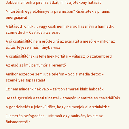
Jobban ismerik a piramis átkát, mint a jótékony hatását
Mi történik egy élőlénnyel a piramisban? Kísérletek a piramis
energiájával
A látásod romlik … vagy csak nem akarod használni a harmadik
szemedet? – Családállítás eset
A jó családállító nem erőlteti rá az akaratát a mezőre – mikor az
állítás teljesen más irányba visz
A családállítónak is lehetnek korlátai – válassz jó szakembert!
Az első számú parfümőr a Teremtő
Amikor eszedbe sem jut a telefon – Social media detox –
személyes tapasztalat
Ez nem mindenkinek való – zárt önismereti klub: habcsók.
Beszélgessünk a testi tünettel – aranyér, identitás és családállítás
A gondviselés 8 jelet küldött, hogy ne menjek el a színházba!
Elismerés befogadása – Mit tanít egy tanítvány levele az
önismeretről?