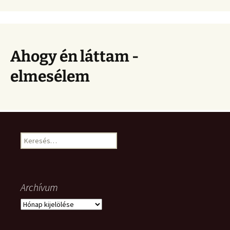
Ahogy én láttam -
elmesélem
Keresés:
Archívum
Archívum