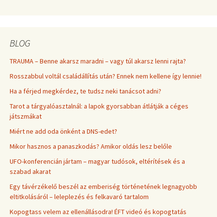
BLOG
TRAUMA – Benne akarsz maradni – vagy túl akarsz lenni rajta?
Rosszabbul voltál családállítás után? Ennek nem kellene így lennie!
Ha a férjed megkérdez, te tudsz neki tanácsot adni?
Tarot a tárgyalóasztalnál: a lapok gyorsabban átlátják a céges
játszmákat
Miért ne add oda önként a DNS-edet?
Mikor hasznos a panaszkodás? Amikor oldás lesz belőle
UFO-konferencián jártam – magyar tudósok, eltérítések és a
szabad akarat
Egy távérzékelő beszél az emberiség történetének legnagyobb
eltitkolásáról – leleplezés és felkavaró tartalom
Kopogtass velem az ellenállásodra! ÉFT videó és kopogtatás