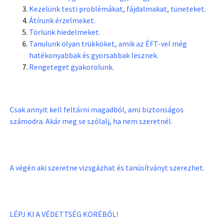
Kezelünk testi problémákat, fájdalmakat, tüneteket.
Átírunk érzelmeket.
Törlünk hiedelmeket.
Tanulunk olyan trükköket, amik az ÉFT-vel még
hatékonyabbak és gyorsabbak lesznek.
Rengeteget gyakorolunk.
Csak annyit kell feltárni magadból, ami biztonságos
számodra. Akár meg se szólalj, ha nem szeretnél.
A végén aki szeretne vizsgázhat és tanúsítványt szerezhet.
LÉPJ KI A VÉDETTSÉG KÖRÉBŐL!