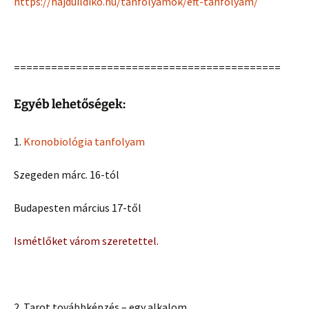
https://hajduildiko.hu/tanfolyamok/eft-tanfolyam/
===========================================
Egyéb lehetőségek:
1.
Kronobiológia tanfolyam
Szegeden márc. 16-tól
Budapesten március 17-től
Ismétlőket várom szeretettel.
2. Tarot továbbképzés – egy alkalom