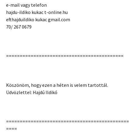
e-mail vagy telefon
hajdu-ildiko kukac t-online.hu
efthajduildiko kukac gmail.com
70/ 267 0679
===========================================
Köszönöm, hogy ezen a héten is velem tartottál.
Üdvözlettel: Hajdú Ildikó
=============================================
====