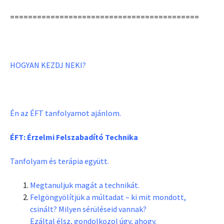
==========================================
HOGYAN KEZDJ NEKI?
Én az ÉFT tanfolyamot ajánlom.
ÉFT: Érzelmi Felszabadító Technika
Tanfolyam és terápia együtt.
Megtanuljuk magát a technikát.
Felgöngyölítjük a múltadat – ki mit mondott,
csinált? Milyen sérüléseid vannak?
Ezáltal élsz, gondolkozol úgy, ahogy.