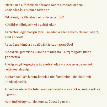
Miért nincs a férfiaknak párkapcsolata a családunkban?-
Családállítás a piramis tövében
Mit jelent, ha állandóan elromlik az autód?
Külföldre költöztél? Mi a valódi oka?
Azt hitték, egy manipulátor… mindenki ellene volt – de nem azért,
amit gondolt
Az abúzus témája a családállítás szempontjából
A boszniai piramisok különös mintázata – a táj mögötti titkos
geometria
A világ egyik legegészségesebb helye – a boszniai piramisok
rejtélyes alagútjai
A piramisok, amik nem illenek a történelembe – de akkor mit
kezdjünk velük?
Amiért az életed hirtelen megváltozhat – megszállók, entitások és
ingázás
Nem tud lefogyni… de nem az édesség miatt