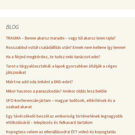
BLOG
TRAUMA – Benne akarsz maradni – vagy túl akarsz lenni rajta?
Rosszabbul voltál családállítás után? Ennek nem kellene így lennie!
Ha a férjed megkérdez, te tudsz neki tanácsot adni?
Tarot a tárgyalóasztalnál: a lapok gyorsabban átlátják a céges
játszmákat
Miért ne add oda önként a DNS-edet?
Mikor hasznos a panaszkodás? Amikor oldás lesz belőle
UFO-konferencián jártam – magyar tudósok, eltérítések és a
szabad akarat
Egy távérzékelő beszél az emberiség történetének legnagyobb
eltitkolásáról – leleplezés és felkavaró tartalom
Kopogtass velem az ellenállásodra! ÉFT videó és kopogtatás