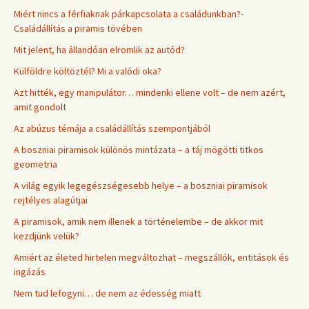
Miért nincs a férfiaknak párkapcsolata a családunkban?-
Családállítás a piramis tövében
Mit jelent, ha állandóan elromlik az autód?
Külföldre költöztél? Mi a valódi oka?
Azt hitték, egy manipulátor… mindenki ellene volt – de nem azért,
amit gondolt
Az abúzus témája a családállítás szempontjából
A boszniai piramisok különös mintázata – a táj mögötti titkos
geometria
A világ egyik legegészségesebb helye – a boszniai piramisok
rejtélyes alagútjai
A piramisok, amik nem illenek a történelembe – de akkor mit
kezdjünk velük?
Amiért az életed hirtelen megváltozhat – megszállók, entitások és
ingázás
Nem tud lefogyni… de nem az édesség miatt