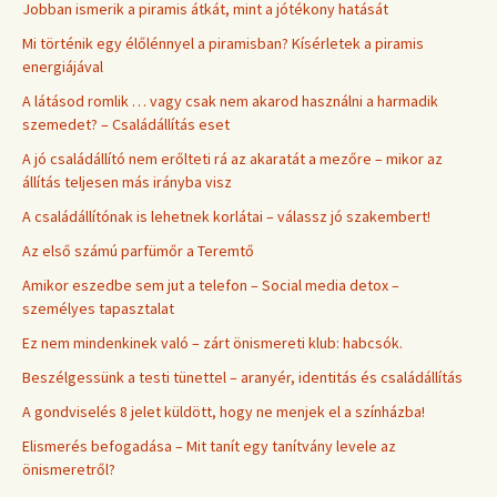
Jobban ismerik a piramis átkát, mint a jótékony hatását
Mi történik egy élőlénnyel a piramisban? Kísérletek a piramis
energiájával
A látásod romlik … vagy csak nem akarod használni a harmadik
szemedet? – Családállítás eset
A jó családállító nem erőlteti rá az akaratát a mezőre – mikor az
állítás teljesen más irányba visz
A családállítónak is lehetnek korlátai – válassz jó szakembert!
Az első számú parfümőr a Teremtő
Amikor eszedbe sem jut a telefon – Social media detox –
személyes tapasztalat
Ez nem mindenkinek való – zárt önismereti klub: habcsók.
Beszélgessünk a testi tünettel – aranyér, identitás és családállítás
A gondviselés 8 jelet küldött, hogy ne menjek el a színházba!
Elismerés befogadása – Mit tanít egy tanítvány levele az
önismeretről?