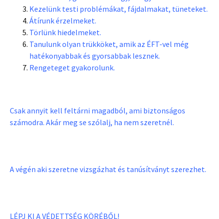
Kezelünk testi problémákat, fájdalmakat, tüneteket.
Átírunk érzelmeket.
Törlünk hiedelmeket.
Tanulunk olyan trükköket, amik az ÉFT-vel még
hatékonyabbak és gyorsabbak lesznek.
Rengeteget gyakorolunk.
Csak annyit kell feltárni magadból, ami biztonságos
számodra. Akár meg se szólalj, ha nem szeretnél.
A végén aki szeretne vizsgázhat és tanúsítványt szerezhet.
LÉPJ KI A VÉDETTSÉG KÖRÉBŐL!