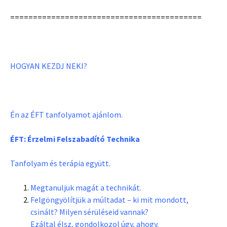
==========================================
HOGYAN KEZDJ NEKI?
Én az ÉFT tanfolyamot ajánlom.
ÉFT: Érzelmi Felszabadító Technika
Tanfolyam és terápia együtt.
Megtanuljuk magát a technikát.
Felgöngyölítjük a múltadat – ki mit mondott,
csinált? Milyen sérüléseid vannak?
Ezáltal élsz, gondolkozol úgy, ahogy.