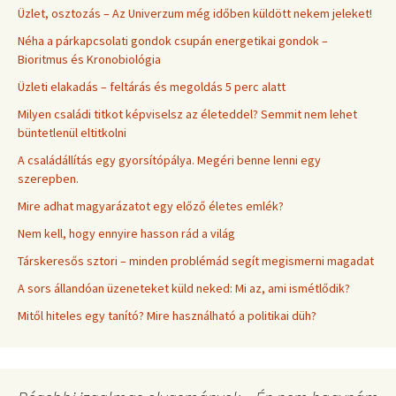
Üzlet, osztozás – Az Univerzum még időben küldött nekem jeleket!
Néha a párkapcsolati gondok csupán energetikai gondok –
Bioritmus és Kronobiológia
Üzleti elakadás – feltárás és megoldás 5 perc alatt
Milyen családi titkot képviselsz az életeddel? Semmit nem lehet
büntetlenül eltitkolni
A családállítás egy gyorsítópálya. Megéri benne lenni egy
szerepben.
Mire adhat magyarázatot egy előző életes emlék?
Nem kell, hogy ennyire hasson rád a világ
Társkeresős sztori – minden problémád segít megismerni magadat
A sors állandóan üzeneteket küld neked: Mi az, ami ismétlődik?
Mitől hiteles egy tanító? Mire használható a politikai düh?