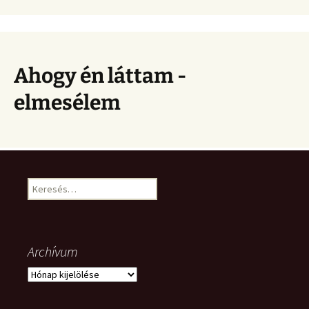
Ahogy én láttam -
elmesélem
Keresés:
Archívum
Archívum