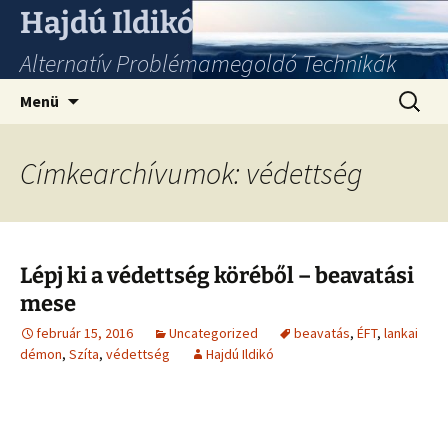
Hajdú Ildikó
Alternatív Problémamegoldó Technikák
Ugrás
Keresés
Menü
a
tartalomhoz
Címkearchívumok: védettség
Lépj ki a védettség köréből – beavatási
mese
február 15, 2016
Uncategorized
beavatás
,
ÉFT
,
lankai
démon
,
Szíta
,
védettség
Hajdú Ildikó