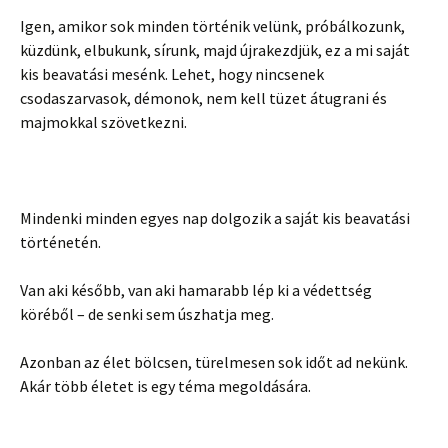
Igen, amikor sok minden történik velünk, próbálkozunk,
küzdünk, elbukunk, sírunk, majd újrakezdjük, ez a mi saját
kis beavatási mesénk. Lehet, hogy nincsenek
csodaszarvasok, démonok, nem kell tüzet átugrani és
majmokkal szövetkezni.
Mindenki minden egyes nap dolgozik a saját kis beavatási
történetén.
Van aki később, van aki hamarabb lép ki a védettség
köréből – de senki sem úszhatja meg.
Azonban az élet bölcsen, türelmesen sok időt ad nekünk.
Akár több életet is egy téma megoldására.