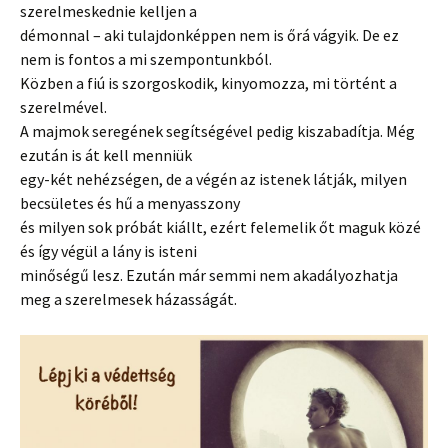
szerelmeskednie kelljen a
démonnal – aki tulajdonképpen nem is őrá vágyik. De ez
nem is fontos a mi szempontunkból.
Közben a fiú is szorgoskodik, kinyomozza, mi történt a
szerelmével.
A majmok seregének segítségével pedig kiszabadítja. Még
ezután is át kell menniük
egy-két nehézségen, de a végén az istenek látják, milyen
becsületes és hű a menyasszony
és milyen sok próbát kiállt, ezért felemelik őt maguk közé
és így végül a lány is isteni
minőségű lesz. Ezután már semmi nem akadályozhatja
meg a szerelmesek házasságát.