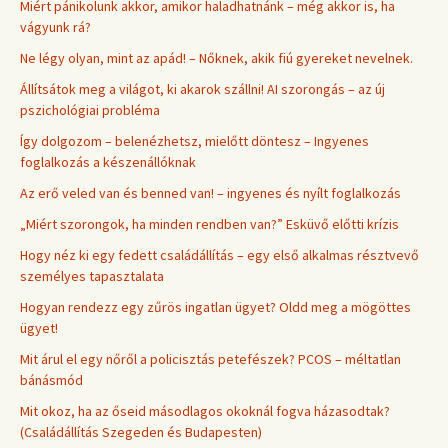
Miért pánikolunk akkor, amikor haladhatnánk – még akkor is, ha
vágyunk rá?
Ne légy olyan, mint az apád! – Nőknek, akik fiú gyereket nevelnek.
Állítsátok meg a világot, ki akarok szállni! AI szorongás – az új
pszichológiai probléma
Így dolgozom – belenézhetsz, mielőtt döntesz – Ingyenes
foglalkozás a készenállóknak
Az erő veled van és benned van! – ingyenes és nyílt foglalkozás
„Miért szorongok, ha minden rendben van?” Esküvő előtti krízis
Hogy néz ki egy fedett családállítás – egy első alkalmas résztvevő
személyes tapasztalata
Hogyan rendezz egy zűrös ingatlan ügyet? Oldd meg a mögöttes
ügyet!
Mit árul el egy nőről a policisztás petefészek? PCOS – méltatlan
bánásmód
Mit okoz, ha az őseid másodlagos okoknál fogva házasodtak?
(Családállítás Szegeden és Budapesten)