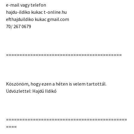
e-mail vagy telefon
hajdu-ildiko kukac t-online.hu
efthajduildiko kukac gmail.com
70/ 267 0679
===========================================
Köszönöm, hogy ezen a héten is velem tartottál.
Üdvözlettel: Hajdú Ildikó
=============================================
====