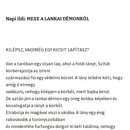
Napi Ildi: MESE A LANKAI DÉMONRÓL
KILÉPSZ, VAGYMÉG EGY KICSIT LAPÍTASZ?
Van a taróban egy olyan lap, ahol a földi lányt, Szítát
körberajzolja az isteni
származású fiú egy védelmi körrel. A lány lelkére köti, hogy
amíg ő elmegy
vadászni, nehogy kilépjen a körből, mert bajba kerül.
De aztán jön a lankai démon egy öreg koldus képében és
kicsalogatja a lányt a körből.
Elrabolja és magával viszi a várába. A lány egy évig
raboskodik a toronyszobában
és mindenféle furfangos dolgot ki kell találnia, nehogy