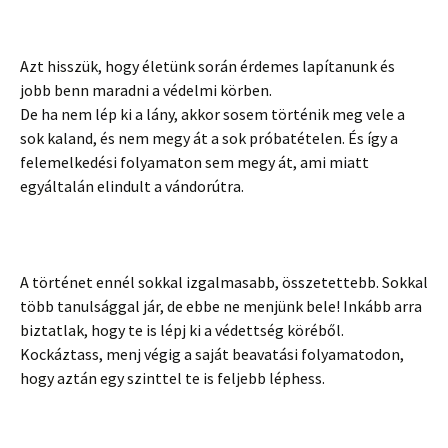
Azt hisszük, hogy életünk során érdemes lapítanunk és
jobb benn maradni a védelmi körben.
De ha nem lép ki a lány, akkor sosem történik meg vele a
sok kaland, és nem megy át a sok próbatételen. És így a
felemelkedési folyamaton sem megy át, ami miatt
egyáltalán elindult a vándorútra.
A történet ennél sokkal izgalmasabb, összetettebb. Sokkal
több tanulsággal jár, de ebbe ne menjünk bele! Inkább arra
biztatlak, hogy te is lépj ki a védettség köréből.
Kockáztass, menj végig a saját beavatási folyamatodon,
hogy aztán egy szinttel te is feljebb léphess.