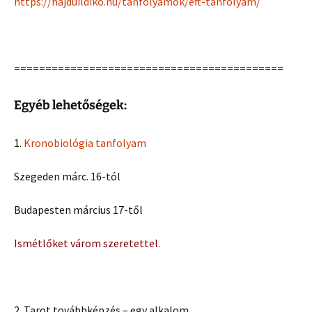
https://hajduildiko.hu/tanfolyamok/eft-tanfolyam/
===========================================
Egyéb lehetőségek:
1.
Kronobiológia tanfolyam
Szegeden márc. 16-tól
Budapesten március 17-től
Ismétlőket várom szeretettel.
2. Tarot továbbképzés – egy alkalom