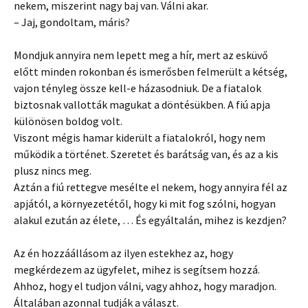
nekem, miszerint nagy baj van. Válni akar.
– Jaj, gondoltam, máris?
Mondjuk annyira nem lepett meg a hír, mert az esküvő
előtt minden rokonban és ismerősben felmerült a kétség,
vajon tényleg össze kell-e házasodniuk. De a fiatalok
biztosnak vallották magukat a döntésükben. A fiú apja
különösen boldog volt.
Viszont mégis hamar kiderült a fiatalokról, hogy nem
működik a történet. Szeretet és barátság van, és az a kis
plusz nincs meg.
Aztán a fiú rettegve mesélte el nekem, hogy annyira fél az
apjától, a környezetétől, hogy ki mit fog szólni, hogyan
alakul ezután az élete, … És egyáltalán, mihez is kezdjen?
Az én hozzáállásom az ilyen estekhez az, hogy
megkérdezem az ügyfelet, mihez is segítsem hozzá.
Ahhoz, hogy el tudjon válni, vagy ahhoz, hogy maradjon.
Általában azonnal tudják a választ.