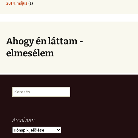
2014. május
(1)
Ahogy én láttam -
elmesélem
Keresés:
Archívum
Archívum