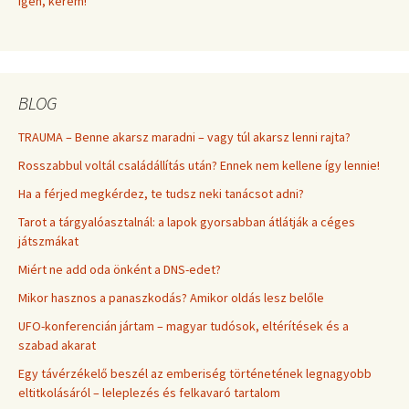
Igen, kérem!
BLOG
TRAUMA – Benne akarsz maradni – vagy túl akarsz lenni rajta?
Rosszabbul voltál családállítás után? Ennek nem kellene így lennie!
Ha a férjed megkérdez, te tudsz neki tanácsot adni?
Tarot a tárgyalóasztalnál: a lapok gyorsabban átlátják a céges
játszmákat
Miért ne add oda önként a DNS-edet?
Mikor hasznos a panaszkodás? Amikor oldás lesz belőle
UFO-konferencián jártam – magyar tudósok, eltérítések és a
szabad akarat
Egy távérzékelő beszél az emberiség történetének legnagyobb
eltitkolásáról – leleplezés és felkavaró tartalom