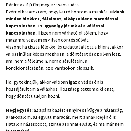
Bár itt az ifjú férj még ezt sem tudta.
Ezért elhatároztam, hogy ketté bontom a munkát.
Oldunk
minden blokkot, félelmet, elképzelést a maradással
kapcsolatban. És ugyanígy járunk el a válással
kapcsolatban.
Hiszen nem várható el tőlem, hogy
magamra vegyem egy ilyen döntés súlyát.
Viszont ha tiszta lélekkel és tudattal áll ott a kliens, akkor
valószínűleg képes meghozni a döntését és az olyan lesz,
ami nem a félelmein, nem a sérülésein, a
kondicionáltságán, az elvárásokon alapszik.
Ha így tekintjük, akkor valóban igaz a vád és én is
hozzájárultam a váláshoz. Hozzásegítettem a klienst,
hogy döntést tudjon hozni.
Megjegyzés:
az apának azért ennyire szívügye a házasság,
a lakodalom, az együtt maradás, mert annak idején ő is
fiatalon házasodott, szinte azonnal elvált, és ma már nem