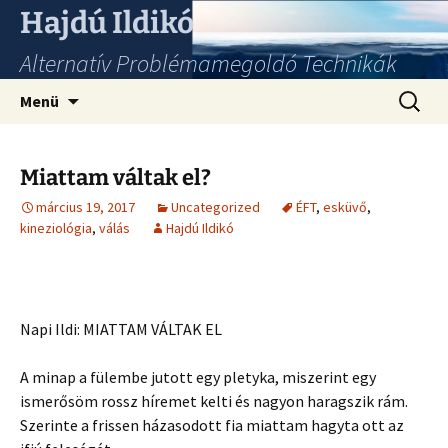
Hajdú Ildikó
Alternatív Problémamegoldó Technikák
Ugrás
Keresés
Menü
a
tartalomhoz
Miattam váltak el?
március 19, 2017
Uncategorized
ÉFT
,
esküvő
,
kineziológia
,
válás
Hajdú Ildikó
Napi Ildi: MIATTAM VÁLTAK EL
A minap a fülembe jutott egy pletyka, miszerint egy
ismerősöm rossz híremet kelti és nagyon haragszik rám.
Szerinte a frissen házasodott fia miattam hagyta ott az