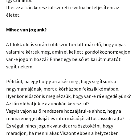
így csinálná.
Illetve a fián keresztül szerette volna beteljesíteni az
életét.
Mihez van jogunk?
A blokk oldás során többször fordult már elő, hogy olyas
valamire kértek meg, amin el kellett gondolkoznom: vajon
van-e jogom hozzá? Ehhez egy belső etikai útmutatót
segít nekem.
Például, ha egy hölgy arra kér meg, hogy segítsünk a
nagymamájának, mert a kórházban fekszik kómában.
Ilyenkor először is megnézzük, hogy van-e rá engedélyünk?
Aztán oldhatjuk-e az unokán keresztül?
Vagyis vajon az ő rendszere hozzájárul-e ahhoz, hogy a
mama energetikáját és információját átfuttassuk rajta? …
És végül: nincs jogunk valakit arra ösztökélni, hogy
maradjon, ha menni akar. Viszont ebben a helyzetben