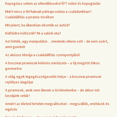
Kopogtass velem az ellenállásodra! ÉFT videó és kopogtatás
Miért nincs a férfiaknak párkapcsolata a családunkban?-
Családállítás a piramis tövében
Mit jelent, ha állandóan elromlik az autód?
Külföldre költöztél? Mi a valódi oka?
Azt hitték, egy manipulátor… mindenki ellene volt – de nem azért,
amit gondolt
Az abúzus témája a családállítás szempontjából
A boszniai piramisok különös mintázata – a táj mögötti titkos
geometria
A világ egyik legegészségesebb helye – a boszniai piramisok
rejtélyes alagútjai
A piramisok, amik nem illenek a történelembe – de akkor mit
kezdjünk velük?
Amiért az életed hirtelen megváltozhat – megszállók, entitások és
ingázás