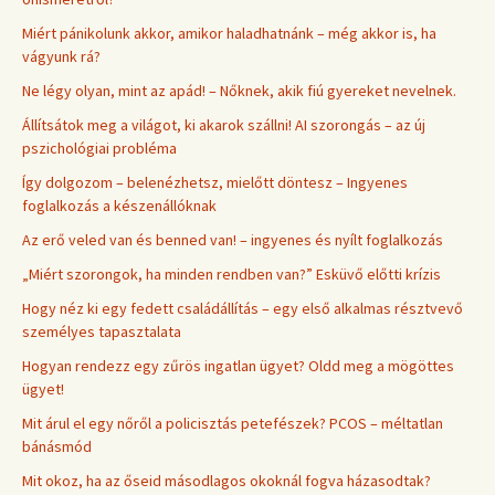
Miért pánikolunk akkor, amikor haladhatnánk – még akkor is, ha
vágyunk rá?
Ne légy olyan, mint az apád! – Nőknek, akik fiú gyereket nevelnek.
Állítsátok meg a világot, ki akarok szállni! AI szorongás – az új
pszichológiai probléma
Így dolgozom – belenézhetsz, mielőtt döntesz – Ingyenes
foglalkozás a készenállóknak
Az erő veled van és benned van! – ingyenes és nyílt foglalkozás
„Miért szorongok, ha minden rendben van?” Esküvő előtti krízis
Hogy néz ki egy fedett családállítás – egy első alkalmas résztvevő
személyes tapasztalata
Hogyan rendezz egy zűrös ingatlan ügyet? Oldd meg a mögöttes
ügyet!
Mit árul el egy nőről a policisztás petefészek? PCOS – méltatlan
bánásmód
Mit okoz, ha az őseid másodlagos okoknál fogva házasodtak?