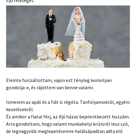
ifjú feleségét.
Eleinte furcsállottam, vajon ezt tényleg komolyan
gondolja-e, és rájöttem van benne valami.
Ismerem az apát és a fiát is régóta. Tanfolyamokról, egyéni
kezelésekről.
És amikor a fiatal férj, az ifjú házas bejelentkezett hozzám.
Arra gondoltam, hogy valami munkahelyi krízisről lesz szó,
de legnagyobb meglepetésemre halálsápadtan adta elő