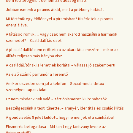
Nem tud lefogyni… de nem az édesség miatt
Jobban ismerik a piramis átkát, mint a jótékony hatását
Mi történik egy élőlénnyel a piramisban? Kísérletek a piramis
energiájával
A látásod romlik … vagy csak nem akarod használni a harmadik
szemedet? – Családállítás eset
A jó családállító nem erőlteti rá az akaratát a mezőre – mikor az
állítás teljesen más irányba visz
A családállítónak is lehetnek korlátai – válassz jó szakembert!
Az első számú parfümőr a Teremtő
Amikor eszedbe sem jut a telefon – Social media detox –
személyes tapasztalat
Ez nem mindenkinek való – zárt önismereti klub: habcsók.
Beszélgessünk a testi tünettel – aranyér, identitás és családállítás
A gondviselés 8 jelet küldött, hogy ne menjek el a színházba!
Elismerés befogadása – Mit tanít egy tanítvány levele az
önismeretről?