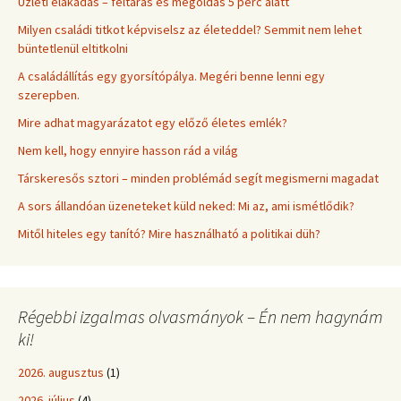
Üzleti elakadás – feltárás és megoldás 5 perc alatt
Milyen családi titkot képviselsz az életeddel? Semmit nem lehet
büntetlenül eltitkolni
A családállítás egy gyorsítópálya. Megéri benne lenni egy
szerepben.
Mire adhat magyarázatot egy előző életes emlék?
Nem kell, hogy ennyire hasson rád a világ
Társkeresős sztori – minden problémád segít megismerni magadat
A sors állandóan üzeneteket küld neked: Mi az, ami ismétlődik?
Mitől hiteles egy tanító? Mire használható a politikai düh?
Régebbi izgalmas olvasmányok – Én nem hagynám
ki!
2026. augusztus
(1)
2026. július
(4)