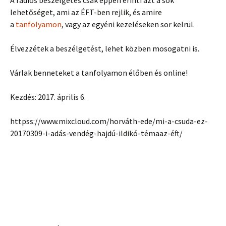
A rádiós beszélgetés csak éppen érinti azt a sok
lehetőséget, ami az ÉFT-ben rejlik, és amire
a
tanfolyamon
, vagy az egyéni kezeléseken sor kelrül.
Élvezzétek a beszélgetést, lehet közben mosogatni is.
Várlak benneteket a tanfolyamon élőben és online!
Kezdés: 2017. április 6.
httpss://www.mixcloud.com/horváth-ede/mi-a-csuda-ez-
20170309-i-adás-vendég-hajdú-ildikó-témaaz-éft/