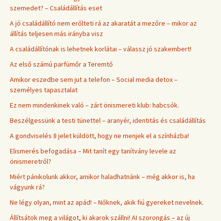
szemedet? – Családállítás eset
A jó családállító nem erőlteti rá az akaratát a mezőre – mikor az
állítás teljesen más irányba visz
A családállítónak is lehetnek korlátai – válassz jó szakembert!
Az első számú parfümőr a Teremtő
Amikor eszedbe sem jut a telefon – Social media detox –
személyes tapasztalat
Ez nem mindenkinek való – zárt önismereti klub: habcsók.
Beszélgessünk a testi tünettel – aranyér, identitás és családállítás
A gondviselés 8 jelet küldött, hogy ne menjek el a színházba!
Elismerés befogadása – Mit tanít egy tanítvány levele az
önismeretről?
Miért pánikolunk akkor, amikor haladhatnánk – még akkor is, ha
vágyunk rá?
Ne légy olyan, mint az apád! – Nőknek, akik fiú gyereket nevelnek.
Állítsátok meg a világot, ki akarok szállni! AI szorongás – az új