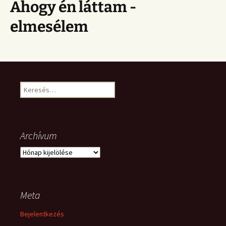
Ahogy én láttam -
elmesélem
Keresés:
Archívum
Archívum
Meta
Bejelentkezés