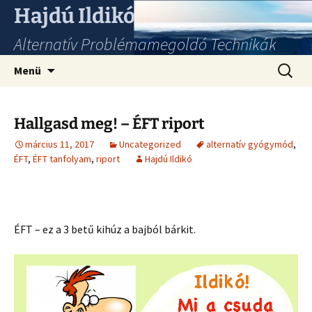
Hajdú Ildikó
Alternatív Problémamegoldó Technikák
Ugrás
Keresés
Menü
a
tartalomhoz
Hallgasd meg! – ÉFT riport
március 11, 2017
Uncategorized
alternatív gyógymód
,
ÉFT
,
ÉFT tanfolyam
,
riport
Hajdú Ildikó
ÉFT – ez a 3 betű kihúz a bajból bárkit.