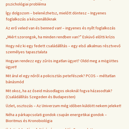
pszichológiai probléma
Így dolgozom – belenézhetsz, mielőtt döntesz – Ingyenes
foglalkozás a készenállóknak
Az erő veled van és benned van! – ingyenes és nyílt foglalkozás
„Miért szorongok, ha minden rendben van?” Esküvő előtti krízis
Hogy néz ki egy fedett családállítás – egy első alkalmas résztvevő
személyes tapasztalata
Hogyan rendezz egy zűrös ingatlan ügyet? Oldd meg a mögöttes
ügyet!
Mit árul el egy nőről a policisztás petefészek? PCOS – méltatlan
bánásmód
Mit okoz, ha az őseid másodlagos okoknál fogva házasodtak?
(Családállítás Szegeden és Budapesten)
Üzlet, osztozás – Az Univerzum még időben küldött nekem jeleket!
Néha a párkapcsolati gondok csupán energetikai gondok –
Bioritmus és Kronobiológia