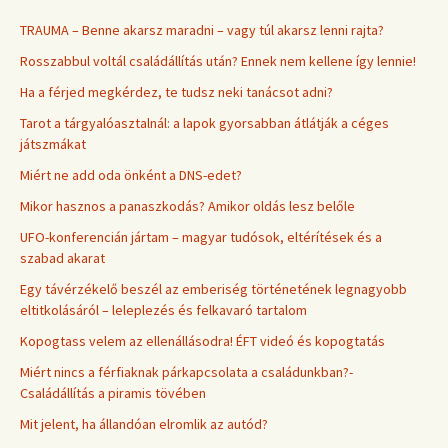
TRAUMA – Benne akarsz maradni – vagy túl akarsz lenni rajta?
Rosszabbul voltál családállítás után? Ennek nem kellene így lennie!
Ha a férjed megkérdez, te tudsz neki tanácsot adni?
Tarot a tárgyalóasztalnál: a lapok gyorsabban átlátják a céges
játszmákat
Miért ne add oda önként a DNS-edet?
Mikor hasznos a panaszkodás? Amikor oldás lesz belőle
UFO-konferencián jártam – magyar tudósok, eltérítések és a
szabad akarat
Egy távérzékelő beszél az emberiség történetének legnagyobb
eltitkolásáról – leleplezés és felkavaró tartalom
Kopogtass velem az ellenállásodra! ÉFT videó és kopogtatás
Miért nincs a férfiaknak párkapcsolata a családunkban?-
Családállítás a piramis tövében
Mit jelent, ha állandóan elromlik az autód?