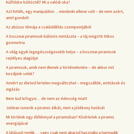
Külföldre költöztél? Mi a valódi oka?
Azt hitték, egy manipulátor… mindenki ellene volt – de nem azért,
amit gondolt
Az abúzus témája a családállítás szempontjából
A boszniai piramisok különös mintázata – a táj mögötti titkos
geometria
A világ egyik legegészségesebb helye – a boszniai piramisok
rejtélyes alagútjai
A piramisok, amik nem illenek a történelembe – de akkor mit
kezdjünk velük?
Amiért az életed hirtelen megváltozhat – megszállók, entitások és
ingázás
Nem tud lefogyni… de nem az édesség miatt
Jobban ismerik a piramis átkát, mint a jótékony hatását
Mi történik egy élőlénnyel a piramisban? Kísérletek a piramis
energiájával
A látásod romlik … vagy csak nem akarod használni a harmadik