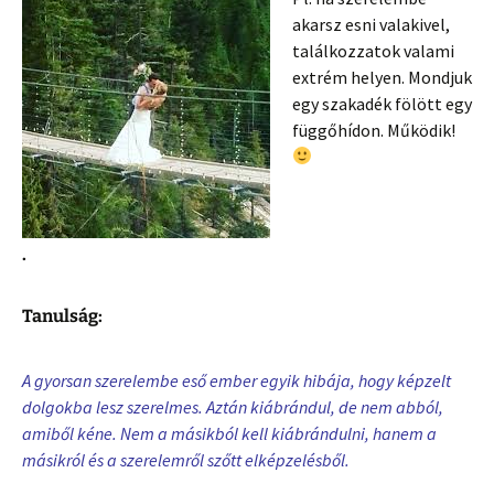
akarsz esni valakivel,
találkozzatok valami
extrém helyen. Mondjuk
egy szakadék fölött egy
függőhídon. Működik!
.
Tanulság:
A gyorsan szerelembe eső ember egyik hibája, hogy képzelt
dolgokba lesz szerelmes. Aztán kiábrándul, de nem abból,
amiből kéne. Nem a másikból kell kiábrándulni, hanem a
másikról és a szerelemről szőtt elképzelésből.