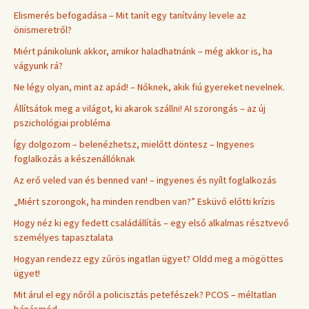
Elismerés befogadása – Mit tanít egy tanítvány levele az
önismeretről?
Miért pánikolunk akkor, amikor haladhatnánk – még akkor is, ha
vágyunk rá?
Ne légy olyan, mint az apád! – Nőknek, akik fiú gyereket nevelnek.
Állítsátok meg a világot, ki akarok szállni! AI szorongás – az új
pszichológiai probléma
Így dolgozom – belenézhetsz, mielőtt döntesz – Ingyenes
foglalkozás a készenállóknak
Az erő veled van és benned van! – ingyenes és nyílt foglalkozás
„Miért szorongok, ha minden rendben van?” Esküvő előtti krízis
Hogy néz ki egy fedett családállítás – egy első alkalmas résztvevő
személyes tapasztalata
Hogyan rendezz egy zűrös ingatlan ügyet? Oldd meg a mögöttes
ügyet!
Mit árul el egy nőről a policisztás petefészek? PCOS – méltatlan
bánásmód