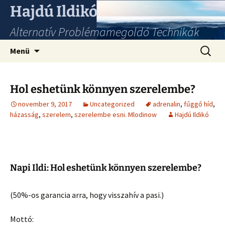
Hajdú Ildikó
Alternatív Problémamegoldó Technikák
Ugrás
Keresés
Menü
a
tartalomhoz
Hol eshetünk könnyen szerelembe?
november 9, 2017
Uncategorized
adrenalin
,
fűggő híd
,
házasság
,
szerelem
,
szerelembe esni. Mlodinow
Hajdú Ildikó
Napi Ildi: Hol eshetünk könnyen szerelembe?
(50%-os garancia arra, hogy visszahív a pasi.)
Mottó: