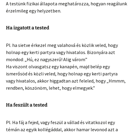
A testünk fizikai állapota meghatározza, hogyan reagálunk
érzelmileg egy helyzetben.
Ha izgatott a tested
Pl. ha sietve érkezel meg valahová és közlik veled, hogy
holnap egy kerti partyra vagy hivatalos. Bizonyára azt
mondod: „Hú, ez nagyszerű! Alig várom”
Ha viszont olvasgatsz egy kanapén, majd belép egy
ismerősöd és közli veled, hogy holnap egy kerti partyra
vagy hivatalos, akkor higgadtan azt feleled, hogy „Hmmm,
rendben, köszönöm, lehet, hogy elmegyek.”
Ha feszült a tested
Pl. Ha fáj a fejed, vagy feszül a vállad és vitatkozol egy
témán az egyik kollégáddal, akkor hamar levonod azt a