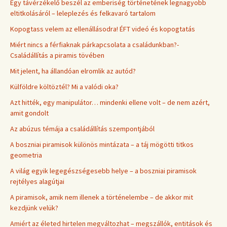
Egy távérzékelő beszél az emberiség történetének legnagyobb
eltitkolásáról – leleplezés és felkavaró tartalom
Kopogtass velem az ellenállásodra! ÉFT videó és kopogtatás
Miért nincs a férfiaknak párkapcsolata a családunkban?-
Családállítás a piramis tövében
Mit jelent, ha állandóan elromlik az autód?
Külföldre költöztél? Mi a valódi oka?
Azt hitték, egy manipulátor… mindenki ellene volt – de nem azért,
amit gondolt
Az abúzus témája a családállítás szempontjából
A boszniai piramisok különös mintázata – a táj mögötti titkos
geometria
A világ egyik legegészségesebb helye – a boszniai piramisok
rejtélyes alagútjai
A piramisok, amik nem illenek a történelembe – de akkor mit
kezdjünk velük?
Amiért az életed hirtelen megváltozhat – megszállók, entitások és