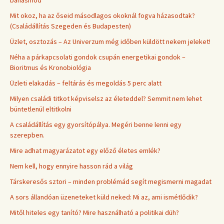
Mit okoz, ha az őseid másodlagos okoknál fogva házasodtak?
(Családállítás Szegeden és Budapesten)
Üzlet, osztozás – Az Univerzum még időben küldött nekem jeleket!
Néha a párkapcsolati gondok csupán energetikai gondok –
Bioritmus és Kronobiológia
Üzleti elakadás – feltárás és megoldás 5 perc alatt
Milyen családi titkot képviselsz az életeddel? Semmit nem lehet
büntetlenül eltitkolni
A családállítás egy gyorsítópálya. Megéri benne lenni egy
szerepben.
Mire adhat magyarázatot egy előző életes emlék?
Nem kell, hogy ennyire hasson rád a világ
Társkeresős sztori – minden problémád segít megismerni magadat
A sors állandóan üzeneteket küld neked: Mi az, ami ismétlődik?
Mitől hiteles egy tanító? Mire használható a politikai düh?