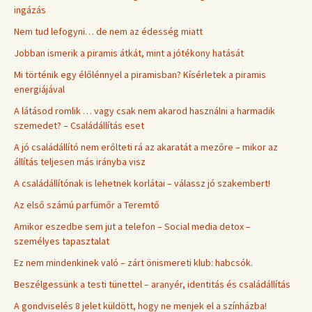
ingázás
Nem tud lefogyni… de nem az édesség miatt
Jobban ismerik a piramis átkát, mint a jótékony hatását
Mi történik egy élőlénnyel a piramisban? Kísérletek a piramis
energiájával
A látásod romlik … vagy csak nem akarod használni a harmadik
szemedet? – Családállítás eset
A jó családállító nem erőlteti rá az akaratát a mezőre – mikor az
állítás teljesen más irányba visz
A családállítónak is lehetnek korlátai – válassz jó szakembert!
Az első számú parfümőr a Teremtő
Amikor eszedbe sem jut a telefon – Social media detox –
személyes tapasztalat
Ez nem mindenkinek való – zárt önismereti klub: habcsók.
Beszélgessünk a testi tünettel – aranyér, identitás és családállítás
A gondviselés 8 jelet küldött, hogy ne menjek el a színházba!