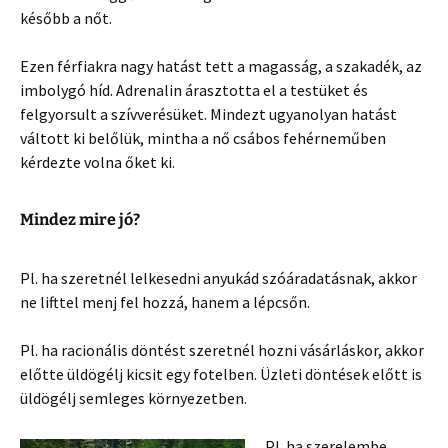
később a nőt.
Ezen férfiakra nagy hatást tett a magasság, a szakadék, az
imbolygó híd. Adrenalin árasztotta el a testüket és
felgyorsult a szívverésüket. Mindezt ugyanolyan hatást
váltott ki belőlük, mintha a nő csábos fehérneműben
kérdezte volna őket ki.
Mindez mire jó?
Pl. ha szeretnél lelkesedni anyukád szóáradatásnak, akkor
ne lifttel menj fel hozzá, hanem a lépcsőn.
Pl. ha racionális döntést szeretnél hozni vásárláskor, akkor
előtte üldögélj kicsit egy fotelben. Üzleti döntések előtt is
üldögélj semleges környezetben.
Pl. ha szerelembe