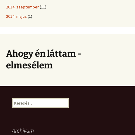
2014. szeptember
(11)
2014. május
(1)
Ahogy én láttam -
elmesélem
Keresés:
Archívum