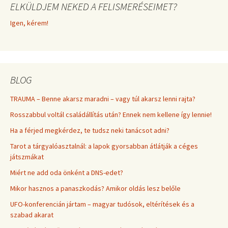
ELKÜLDJEM NEKED A FELISMERÉSEIMET?
Igen, kérem!
BLOG
TRAUMA – Benne akarsz maradni – vagy túl akarsz lenni rajta?
Rosszabbul voltál családállítás után? Ennek nem kellene így lennie!
Ha a férjed megkérdez, te tudsz neki tanácsot adni?
Tarot a tárgyalóasztalnál: a lapok gyorsabban átlátják a céges
játszmákat
Miért ne add oda önként a DNS-edet?
Mikor hasznos a panaszkodás? Amikor oldás lesz belőle
UFO-konferencián jártam – magyar tudósok, eltérítések és a
szabad akarat