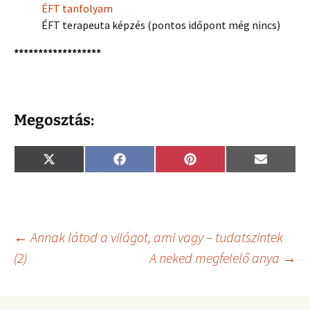
ÉFT tanfolyam
ÉFT terapeuta képzés (pontos időpont még nincs)
******************
Megosztás:
Share
Share
Share
Share
X
F
P
E
on
on
on
on
(
a
i
m
T
c
n
a
w
e
t
i
i
b
e
l
t
o
r
t
o
e
Bejegyzés
←
Annak látod a világot, ami vagy – tudatszintek
e
k
s
r
t
(2)
A neked megfelelő anya
→
)
navigáció