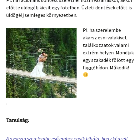
előtte üldögélj kicsit egy fotelben. Üzleti döntések előtt is
üldögélj semleges környezetben.
Pl. ha szerelembe
akarsz esni valakivel,
találkozzatok valami
extrém helyen. Mondjuk
egy szakadék fölött egy
függőhídon. Működik!
.
Tanulság:
A gyorsan szerelembe eső ember egyik hibája, hogy képzelt