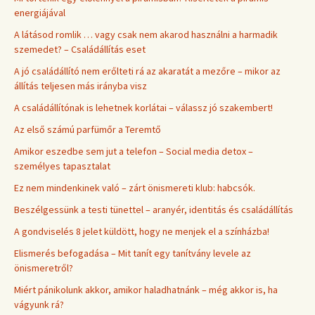
energiájával
A látásod romlik … vagy csak nem akarod használni a harmadik
szemedet? – Családállítás eset
A jó családállító nem erőlteti rá az akaratát a mezőre – mikor az
állítás teljesen más irányba visz
A családállítónak is lehetnek korlátai – válassz jó szakembert!
Az első számú parfümőr a Teremtő
Amikor eszedbe sem jut a telefon – Social media detox –
személyes tapasztalat
Ez nem mindenkinek való – zárt önismereti klub: habcsók.
Beszélgessünk a testi tünettel – aranyér, identitás és családállítás
A gondviselés 8 jelet küldött, hogy ne menjek el a színházba!
Elismerés befogadása – Mit tanít egy tanítvány levele az
önismeretről?
Miért pánikolunk akkor, amikor haladhatnánk – még akkor is, ha
vágyunk rá?