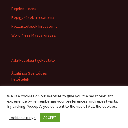
Bejelentkezés
Bejegyzések hírcsatorna
Hozzászólások hírcsatorna
WordPress Magyarország
Adatkezelési tájékoztató
Általános Szerződési
Feltételek
We use cookies on our website to give you the most relevant
experience by remembering your preferences and repeat visits.
By clicking “Accept”, you consent to the use of ALL the cookies.
Cookie settings
ACCEPT
Adatkezelési tájékoztató
Büszke üzemeltető: WordPress