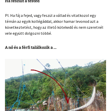
Ha feszült a tested
Pl. Ha fáj a fejed, vagy feszül a vállad és vitatkozol egy
témán az egyik kollégáddal, akkor hamar levonod azt a
következtetést, hogy az illető kötekedő és nem szeretnél
vele együtt dolgozni többé.
A nő és a férfi találkozik a …