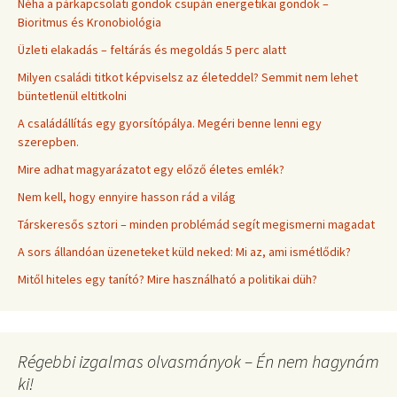
Néha a párkapcsolati gondok csupán energetikai gondok –
Bioritmus és Kronobiológia
Üzleti elakadás – feltárás és megoldás 5 perc alatt
Milyen családi titkot képviselsz az életeddel? Semmit nem lehet
büntetlenül eltitkolni
A családállítás egy gyorsítópálya. Megéri benne lenni egy
szerepben.
Mire adhat magyarázatot egy előző életes emlék?
Nem kell, hogy ennyire hasson rád a világ
Társkeresős sztori – minden problémád segít megismerni magadat
A sors állandóan üzeneteket küld neked: Mi az, ami ismétlődik?
Mitől hiteles egy tanító? Mire használható a politikai düh?
Régebbi izgalmas olvasmányok – Én nem hagynám
ki!