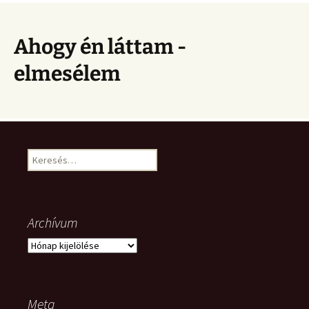
Ahogy én láttam -
elmesélem
Keresés:
Archívum
Archívum
Meta