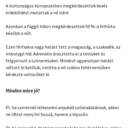
A biztonságos környezetben megkérdezettek kevés
érdeklődést mutattak a nő iránt.
Azonban a függő hídon megkérdezettek 50 %-a felhívta
később a nőt.
Ezen férfiakra nagy hatást tett a magasság, a szakadék, az
imbolygó híd. Adrenalin árasztotta el a testüket és
felgyorsult a szívverésüket. Mindezt ugyanolyan hatást
váltott ki belőlük, mintha a nő csábos fehérneműben
kérdezte volna őket ki.
Mindez mire jó?
Pl. ha szeretnél lelkesedni anyukád szóáradatásnak, akkor
ne lifttel menj fel hozzá, hanem a lépcsőn.
Pl. ha racionális döntést szeretnél hozni vásárláskor, akkor