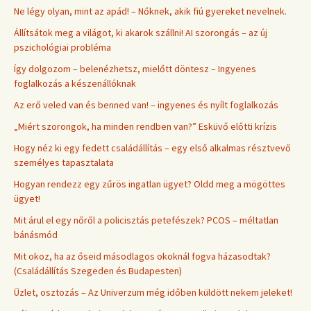
Ne légy olyan, mint az apád! – Nőknek, akik fiú gyereket nevelnek.
Állítsátok meg a világot, ki akarok szállni! AI szorongás – az új
pszichológiai probléma
Így dolgozom – belenézhetsz, mielőtt döntesz – Ingyenes
foglalkozás a készenállóknak
Az erő veled van és benned van! – ingyenes és nyílt foglalkozás
„Miért szorongok, ha minden rendben van?” Esküvő előtti krízis
Hogy néz ki egy fedett családállítás – egy első alkalmas résztvevő
személyes tapasztalata
Hogyan rendezz egy zűrös ingatlan ügyet? Oldd meg a mögöttes
ügyet!
Mit árul el egy nőről a policisztás petefészek? PCOS – méltatlan
bánásmód
Mit okoz, ha az őseid másodlagos okoknál fogva házasodtak?
(Családállítás Szegeden és Budapesten)
Üzlet, osztozás – Az Univerzum még időben küldött nekem jeleket!