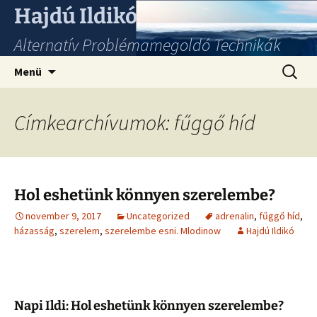
Hajdú Ildikó
Alternatív Problémamegoldó Technikák
Ugrás
Keresés
Menü
a
tartalomhoz
Címkearchívumok: fűggő híd
Hol eshetünk könnyen szerelembe?
november 9, 2017
Uncategorized
adrenalin
,
fűggő híd
,
házasság
,
szerelem
,
szerelembe esni. Mlodinow
Hajdú Ildikó
Napi Ildi: Hol eshetünk könnyen szerelembe?