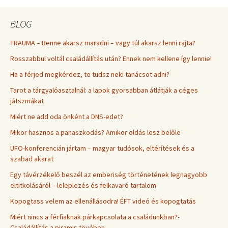
BLOG
TRAUMA – Benne akarsz maradni – vagy túl akarsz lenni rajta?
Rosszabbul voltál családállítás után? Ennek nem kellene így lennie!
Ha a férjed megkérdez, te tudsz neki tanácsot adni?
Tarot a tárgyalóasztalnál: a lapok gyorsabban átlátják a céges
játszmákat
Miért ne add oda önként a DNS-edet?
Mikor hasznos a panaszkodás? Amikor oldás lesz belőle
UFO-konferencián jártam – magyar tudósok, eltérítések és a
szabad akarat
Egy távérzékelő beszél az emberiség történetének legnagyobb
eltitkolásáról – leleplezés és felkavaró tartalom
Kopogtass velem az ellenállásodra! ÉFT videó és kopogtatás
Miért nincs a férfiaknak párkapcsolata a családunkban?-
Családállítás a piramis tövében