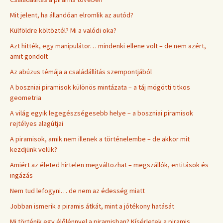
Mit jelent, ha állandóan elromlik az autód?
Külföldre költöztél? Mi a valódi oka?
Azt hitték, egy manipulátor… mindenki ellene volt – de nem azért,
amit gondolt
Az abúzus témája a családállítás szempontjából
A boszniai piramisok különös mintázata – a táj mögötti titkos
geometria
A világ egyik legegészségesebb helye – a boszniai piramisok
rejtélyes alagútjai
A piramisok, amik nem illenek a történelembe – de akkor mit
kezdjünk velük?
Amiért az életed hirtelen megváltozhat – megszállók, entitások és
ingázás
Nem tud lefogyni… de nem az édesség miatt
Jobban ismerik a piramis átkát, mint a jótékony hatását
Mi történik egy élőlénnyel a piramisban? Kísérletek a piramis