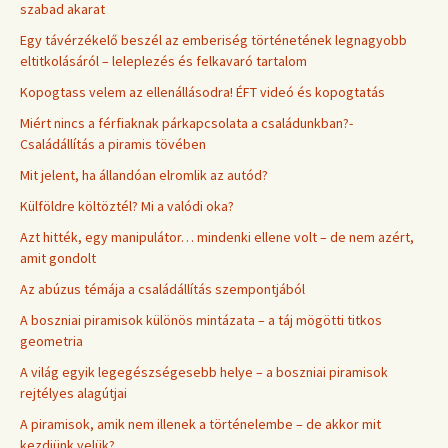
szabad akarat
Egy távérzékelő beszél az emberiség történetének legnagyobb
eltitkolásáról – leleplezés és felkavaró tartalom
Kopogtass velem az ellenállásodra! ÉFT videó és kopogtatás
Miért nincs a férfiaknak párkapcsolata a családunkban?-
Családállítás a piramis tövében
Mit jelent, ha állandóan elromlik az autód?
Külföldre költöztél? Mi a valódi oka?
Azt hitték, egy manipulátor… mindenki ellene volt – de nem azért,
amit gondolt
Az abúzus témája a családállítás szempontjából
A boszniai piramisok különös mintázata – a táj mögötti titkos
geometria
A világ egyik legegészségesebb helye – a boszniai piramisok
rejtélyes alagútjai
A piramisok, amik nem illenek a történelembe – de akkor mit
kezdjünk velük?