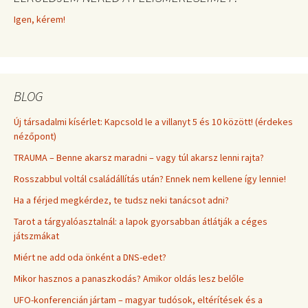
Igen, kérem!
BLOG
Új társadalmi kísérlet: Kapcsold le a villanyt 5 és 10 között! (érdekes
nézőpont)
TRAUMA – Benne akarsz maradni – vagy túl akarsz lenni rajta?
Rosszabbul voltál családállítás után? Ennek nem kellene így lennie!
Ha a férjed megkérdez, te tudsz neki tanácsot adni?
Tarot a tárgyalóasztalnál: a lapok gyorsabban átlátják a céges
játszmákat
Miért ne add oda önként a DNS-edet?
Mikor hasznos a panaszkodás? Amikor oldás lesz belőle
UFO-konferencián jártam – magyar tudósok, eltérítések és a