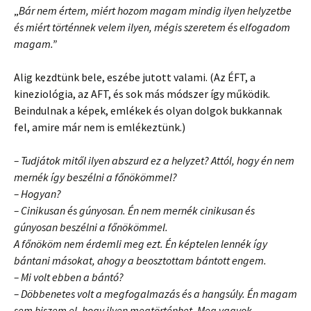
„
Bár nem értem, miért hozom magam mindig ilyen helyzetbe
és miért történnek velem ilyen, mégis szeretem és elfogadom
magam.”
Alig kezdtünk bele, eszébe jutott valami. (Az ÉFT, a
kineziológia, az AFT, és sok más módszer így működik.
Beindulnak a képek, emlékek és olyan dolgok bukkannak
fel, amire már nem is emlékeztünk.)
– Tudjátok mitől ilyen abszurd ez a helyzet? Attól, hogy én nem
mernék így beszélni a főnökömmel?
– Hogyan?
– Cinikusan és gúnyosan. Én nem mernék cinikusan és
gúnyosan beszélni a főnökömmel.
A főnököm nem érdemli meg ezt. Én képtelen lennék így
bántani másokat, ahogy a beosztottam bántott engem.
– Mi volt ebben a bántó?
– Döbbenetes volt a megfogalmazás és a hangsúly. Én magam
sem hiszem el, hogy ilyen megtörténhet. Meg vagyok