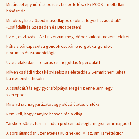
Mit árul el egy nőről a policisztás petefészek? PCOS – méltatlan
bánásmód
Mit okoz, ha az őseid másodlagos okoknál fogva házasodtak?
(Családállítás Szegeden és Budapesten)
Üzlet, osztozás – Az Univerzum még időben küldött nekem jeleket!
Néha a párkapcsolati gondok csupán energetikai gondok –
Bioritmus és Kronobiológia
Üzleti elakadás – feltárás és megoldás 5 perc alatt
Milyen családi titkot képviselsz az életeddel? Semmit nem lehet
büntetlenül eltitkolni
A családállítás egy gyorsítópálya. Megéri benne lenni egy
szerepben.
Mire adhat magyarázatot egy előző életes emlék?
Nem kell, hogy ennyire hasson rád a világ
Társkeresős sztori – minden problémád segít megismerni magadat
A sors állandóan üzeneteket küld neked: Mi az, ami ismétlődik?