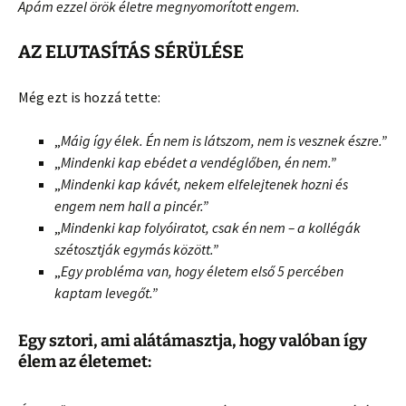
Apám ezzel örök életre megnyomorított engem.
AZ ELUTASÍTÁS SÉRÜLÉSE
Még ezt is hozzá tette:
„
Máig így élek. Én nem is látszom, nem is vesznek észre.”
„
Mindenki kap ebédet a vendéglőben, én nem.”
„
Mindenki kap kávét, nekem elfelejtenek hozni és
engem nem hall a pincér.”
„
Mindenki kap folyóiratot, csak én nem – a kollégák
szétosztják egymás között.”
„
Egy probléma van, hogy életem első 5 percében
kaptam levegőt.”
Egy sztori, ami alátámasztja, hogy valóban így
élem az életemet: