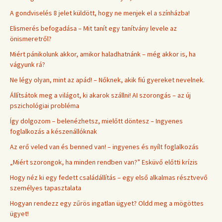
A gondviselés 8 jelet küldött, hogy ne menjek el a színházba!
Elismerés befogadása – Mit tanít egy tanítvány levele az
önismeretről?
Miért pánikolunk akkor, amikor haladhatnánk – még akkor is, ha
vágyunk rá?
Ne légy olyan, mint az apád! – Nőknek, akik fiú gyereket nevelnek.
Állítsátok meg a világot, ki akarok szállni! AI szorongás – az új
pszichológiai probléma
Így dolgozom – belenézhetsz, mielőtt döntesz – Ingyenes
foglalkozás a készenállóknak
Az erő veled van és benned van! – ingyenes és nyílt foglalkozás
„Miért szorongok, ha minden rendben van?” Esküvő előtti krízis
Hogy néz ki egy fedett családállítás – egy első alkalmas résztvevő
személyes tapasztalata
Hogyan rendezz egy zűrös ingatlan ügyet? Oldd meg a mögöttes
ügyet!