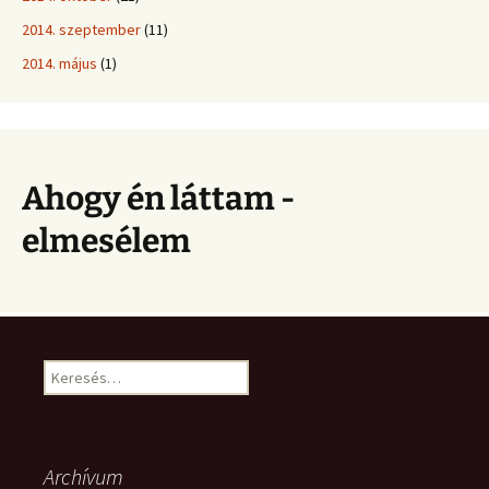
2014. szeptember
(11)
2014. május
(1)
Ahogy én láttam -
elmesélem
Keresés:
Archívum