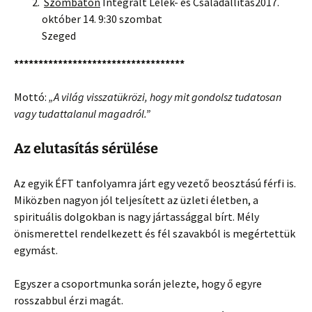
Szombaton
Integrált Lélek- és Családállítás2017.
október 14. 9:30 szombat
Szeged
***********************************
Mottó:
„A világ visszatükrözi, hogy mit gondolsz tudatosan
vagy tudattalanul magadról.”
Az elutasítás sérülése
Az egyik ÉFT tanfolyamra járt egy vezető beosztású férfi is.
Miközben nagyon jól teljesített az üzleti életben, a
spirituális dolgokban is nagy jártassággal bírt. Mély
önismerettel rendelkezett és fél szavakból is megértettük
egymást.
Egyszer a csoportmunka során jelezte, hogy ő egyre
rosszabbul érzi magát.