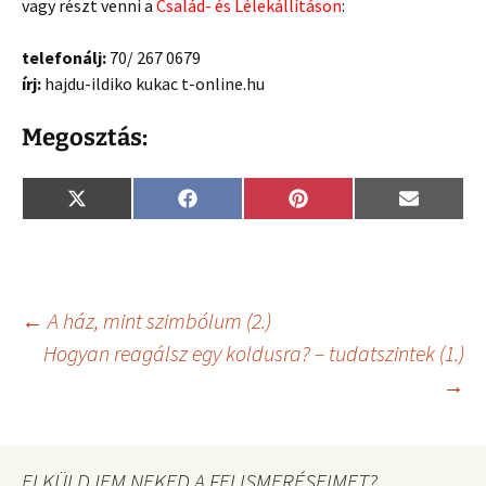
vagy részt venni a
Család- és Lélekállításon
:
telefonálj:
70/ 267 0679
írj:
hajdu-ildiko kukac t-online.hu
Megosztás:
Share
Share
Share
Share
X
F
P
E
on
on
on
on
(
a
i
m
T
c
n
a
w
e
t
i
i
b
e
l
t
o
r
t
o
e
Bejegyzés
←
A ház, mint szimbólum (2.)
e
k
s
r
t
Hogyan reagálsz egy koldusra? – tudatszintek (1.)
)
→
navigáció
ELKÜLDJEM NEKED A FELISMERÉSEIMET?