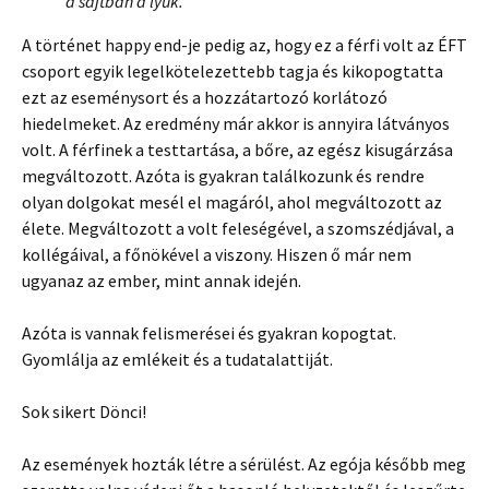
a sajtban a lyuk.
A történet happy end-je pedig az, hogy ez a férfi volt az ÉFT
csoport egyik legelkötelezettebb tagja és kikopogtatta
ezt az eseménysort és a hozzátartozó korlátozó
hiedelmeket. Az eredmény már akkor is annyira látványos
volt. A férfinek a testtartása, a bőre, az egész kisugárzása
megváltozott. Azóta is gyakran találkozunk és rendre
olyan dolgokat mesél el magáról, ahol megváltozott az
élete. Megváltozott a volt feleségével, a szomszédjával, a
kollégáival, a főnökével a viszony. Hiszen ő már nem
ugyanaz az ember, mint annak idején.
Azóta is vannak felismerései és gyakran kopogtat.
Gyomlálja az emlékeit és a tudatalattiját.
Sok sikert Dönci!
Az események hozták létre a sérülést. Az egója később meg