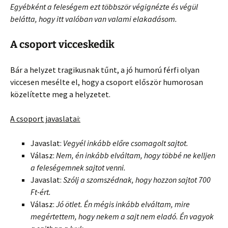
Egyébként a feleségem ezt többször végignézte és végül
belátta, hogy itt valóban van valami elakadásom.
A csoport vicceskedik
Bár a helyzet tragikusnak tűnt, a jó humorú férfi olyan
viccesen mesélte el, hogy a csoport először humorosan
közelítette meg a helyzetet.
A csoport javaslatai:
Javaslat:
Vegyél inkább előre csomagolt sajtot.
Válasz:
Nem, én inkább elváltam, hogy többé ne kelljen
a feleségemnek sajtot venni.
Javaslat:
Szólj a szomszédnak, hogy hozzon sajtot 700
Ft-ért.
Válasz:
Jó ötlet. Én mégis inkább elváltam, mire
megértettem, hogy nekem a sajt nem eladó. Én vagyok