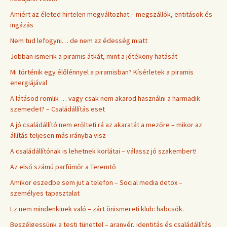
Amiért az életed hirtelen megváltozhat – megszállók, entitások és
ingázás
Nem tud lefogyni… de nem az édesség miatt
Jobban ismerik a piramis átkát, mint a jótékony hatását
Mi történik egy élőlénnyel a piramisban? Kísérletek a piramis
energiájával
A látásod romlik … vagy csak nem akarod használni a harmadik
szemedet? – Családállítás eset
A jó családállító nem erőlteti rá az akaratát a mezőre – mikor az
állítás teljesen más irányba visz
A családállítónak is lehetnek korlátai – válassz jó szakembert!
Az első számú parfümőr a Teremtő
Amikor eszedbe sem jut a telefon – Social media detox –
személyes tapasztalat
Ez nem mindenkinek való – zárt önismereti klub: habcsók.
Beszélgessünk a testi tünettel – aranyér, identitás és családállítás