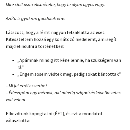
Mire cinikusan elismételte, hogy te olyan ügyes vagy.
Azóta is gyakran gondolok erre.
Látszott, hogy a férfit nagyon felzaklatta az eset.
Kiteszteltem hozzá egy korlátozó hiedelemt, ami segít
majd elindulni a történetben:
„Apámnak mindig itt kéne lennie, ha szükségem van
rá.”
„Engem sosem védtek meg, pedig sokat bántottak.”
– Mi jut erről eszedbe?
– Édesapám egy mérnök, aki mindig szigorú és következetes
volt velem.
Elkezdtünk kopogtatni (ÉFT), és ezt a mondatot
választotta: