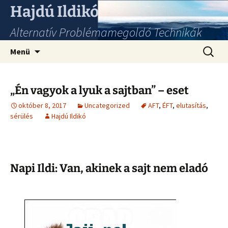
Hajdú Ildikó
Alternatív Problémamegoldó Technikák
Ugrás
Keresés
Menü
a
tartalomhoz
„Én vagyok a lyuk a sajtban” – eset
október 8, 2017
Uncategorized
AFT
,
ÉFT
,
elutasítás
,
sérülés
Hajdú Ildikó
Napi Ildi: Van, akinek a sajt nem eladó