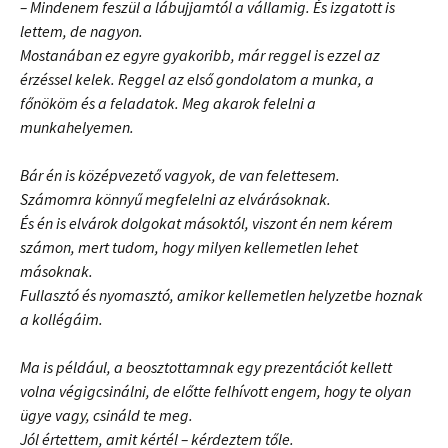
– Mindenem feszül a lábujjamtól a vállamig. És izgatott is
lettem, de nagyon.
Mostanában ez egyre gyakoribb, már reggel is ezzel az
érzéssel kelek. Reggel az első gondolatom a munka, a
főnököm és a feladatok. Meg akarok felelni a
munkahelyemen.
Bár én is középvezető vagyok, de van felettesem.
Számomra könnyű megfelelni az elvárásoknak.
És én is elvárok dolgokat másoktól, viszont én nem kérem
számon, mert tudom, hogy milyen kellemetlen lehet
másoknak.
Fullasztó és nyomasztó, amikor kellemetlen helyzetbe hoznak
a kollégáim.
Ma is például, a beosztottamnak egy prezentációt kellett
volna végigcsinálni, de előtte felhívott engem, hogy te olyan
ügye vagy, csináld te meg.
Jól értettem, amit kértél – kérdeztem tőle.