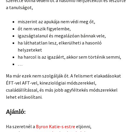
szerette volna védeni őt a hasonló helyzetektől és leszűrte
a tanulságot,
miszerint az apukája nem védi meg őt,
őt nem veszik figyelembe,
igazságtalanul és megalázóan bánnak vele,
ha láthatatlan lesz, elkerülheti a hasonló
helyzeteket
ha harcol is az igazáért, akkor sem történik semmi,
…
Ma már ezek nem szolgálják őt. A felismert elakadásokat
ÉFT-vel AFT-vel, kineziológiai módszerekkel,
családállítással, és más jobb agyféltekés módszerekkel
lehet eltávolítani.
Ajánló:
Ha szeretnél a
Byron Katie-s estre
eljönni,