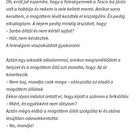
Óh, erről jut eszembe, hogy a feleségemnek a Tesco-ba járás
volt a hobbija és nekem is vele kellett menni. Amikor sorra
kerültem, a mögöttem lévőt kezdték el kiszolgálni. Én pedig
elkullogtam. A nejem pedig mindig leszidott, hogy:
– Sorba álltál és nem kértél sajtot?
– Hát, nem kérdeztek.
A feleségem visszaküldött gyakorolni.
Aztán egy sokadik alkalommal, amikor megismétlődött a
helyzet és a mögöttem álló azt mondta, hogy: Az úr
következik.
– Nem baj, mondja csak maga – válaszolta az eladó a
mögöttem állónak.
Ekkor olyan indulat öntött el, hogy kijött a számon a felkiáltás:
– Miért, én egyébként nem látszom?
Aztán mégis előbb a mögöttem állót szolgálta ki és utána
lesújtóan odavakkantotta:
– Na, mondja!