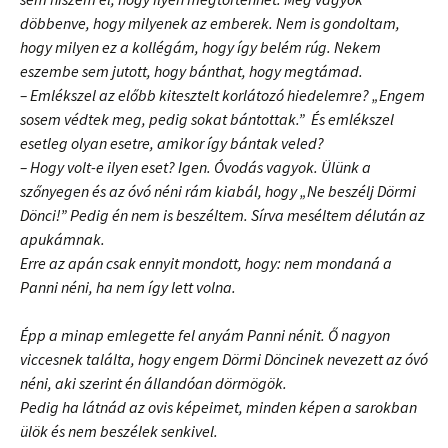
döbbenve, hogy milyenek az emberek. Nem is gondoltam,
hogy milyen ez a kollégám, hogy így belém rúg. Nekem
eszembe sem jutott, hogy bánthat, hogy megtámad.
– Emlékszel az előbb kitesztelt korlátozó hiedelemre? „Engem
sosem védtek meg, pedig sokat bántottak.”
És emlékszel
esetleg olyan esetre, amikor így bántak veled?
– Hogy volt-e ilyen eset? Igen. Óvodás vagyok. Ülünk a
szőnyegen és az óvó néni rám kiabál, hogy „Ne beszélj Dörmi
Dönci!” Pedig én nem is beszéltem. Sírva meséltem délután az
apukámnak.
Erre az apán csak ennyit mondott, hogy: nem mondaná a
Panni néni, ha nem így lett volna.
Épp a minap emlegette fel anyám Panni nénit. Ő nagyon
viccesnek találta, hogy engem Dörmi Döncinek nevezett az óvó
néni, aki szerint én állandóan dörmögök.
Pedig ha látnád az ovis képeimet, minden képen a sarokban
ülök és nem beszélek senkivel.