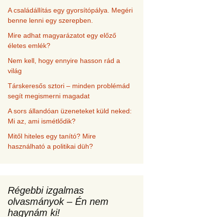
A családállítás egy gyorsítópálya. Megéri
benne lenni egy szerepben.
Mire adhat magyarázatot egy előző
életes emlék?
Nem kell, hogy ennyire hasson rád a
világ
Társkeresős sztori – minden problémád
segít megismerni magadat
A sors állandóan üzeneteket küld neked:
Mi az, ami ismétlődik?
Mitől hiteles egy tanító? Mire
használható a politikai düh?
Régebbi izgalmas
olvasmányok – Én nem
hagynám ki!