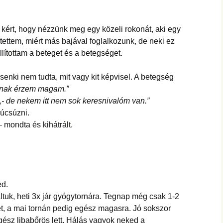
ra kért, hogy nézzünk meg egy közeli rokonát, aki egy
rtettem, miért más bajával foglalkozunk, de neki ez
llítottam a beteget és a betegséget.
 senki nem tudta, mit vagy kit képvisel. A betegség
ának érzem magam.”
„- de nekem itt nem sok keresnivalóm van.”
úcsúzni.
 mondta és kihátrált.
ed.
áltuk, heti 3x jár gyógytornára. Tegnap még csak 1-2
ét, a mai tornán pedig egész magasra. Jó sokszor
ész libabőrös lett. Hálás vagyok neked a