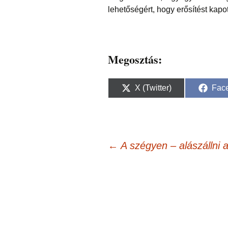
lehetőségért, hogy erősítést kapot
Megosztás:
Share
Sha
X (Twitter)
Fac
on
on
Bejegyzés
←
A szégyen – alászállni a
navigáció