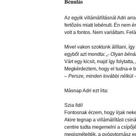
Bénulás
Az egyik villámállításnál Adri ar
fertőzés miatt lebénult. Én nem é
volt a fontos. Nem variáltam. Felá
Mivel vakon szoktunk állítani, így
egyből azt mondta:
„- Olyan bén
Várt egy kicsit, majd így folytatta,
Megkérdeztem, hogy el tudna-e b
– Persze, minden további nélkül
–
Másnap Adri ezt írta:
Szia Ildi!
Fontosnak érzem, hogy írjak nek
Akire tegnap a villámállítást csin
centire tudta megemelni a csípőj
megismételték, a gyógytornász eg