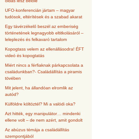
oldás lesz belőle
UFO-konferencián jártam – magyar
tudósok, eltérítések és a szabad akarat
Egy távérzékelő beszél az emberiség
történetének legnagyobb eltitkolásáról –
leleplezés és felkavaró tartalom
Kopogtass velem az ellenállásodra! ÉFT
videó és kopogtatás
Miért nincs a férfiaknak párkapcsolata a
családunkban?- Családállítás a piramis
tövében
Mit jelent, ha állandóan elromlik az
autód?
Külföldre költöztél? Mi a valódi oka?
Azt hitték, egy manipulátor… mindenki
ellene volt – de nem azért, amit gondolt
Az abúzus témája a családállítás
szempontjából