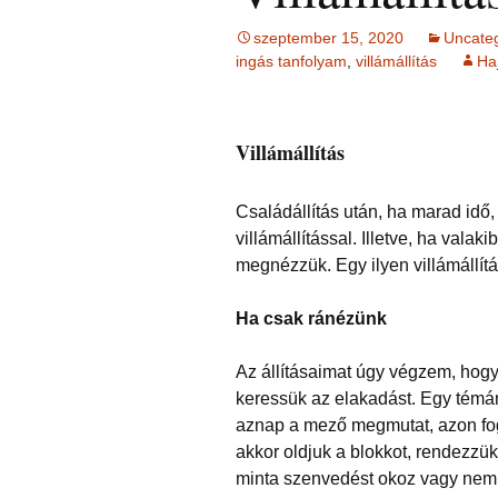
Ingás Közvetítés
HIEDELMEK
ÉFT ismeretter
Ingás Sorstiszt
bőség, gazdag
NÉGY KÉRDÉS –
írások 2.
esetek
témakörében
szeptember 15, 2020
Uncate
írások (ítéleteink
INGÁS 
ingás tanfolyam
,
villámállítás
Haj
Ingás Lélekállítás
Öngyógyítás
megfordítása)
Lélekállítás in
TANFO
frekvenciákkal
esetek
Korlátozó hie
testsúly, elhíz
ÉLETFORGATÓKÖNYV
MÁTRIXENERGET
… témaköréb
ÉFT F
AZ ÉLET DOLGAI
SOROZA
Villámállítás
RÖVIDEN
szorong
KRONOBIOLÓGIA
BACH
Kronobiológia
elenged
VIRÁGESSZENCIÁ
rendelése
Családállítás után, ha marad idő
TAROT kártya
Kronobio
(sorselemzés és
ACCESS
További kronob
tanfoly
villámállítással. Illetve, ha val
problémafeltárás)
CONSCIOUSNESS
írások és vide
megnézzük. Egy ilyen villámállít
(hozzáférés a
tudatossághoz)
BYRON 
FELOLDÁS JÁTÉK
KÉRDÉ
Ha csak ránézünk
ELENGEDÉS
RAJZELEMZÉS
Tünetek
korrekci
Az állításaimat úgy végzem, hogy
MESE –
keressük az elakadást. Egy témán
TUDATFORMATTÁLÁS
problémafeltárás
mesével
TANUL
aznap a mező megmutat, azon fog
CSALÁD
akkor oldjuk a blokkot, rendezzük 
minta szenvedést okoz vagy nem m
Online i