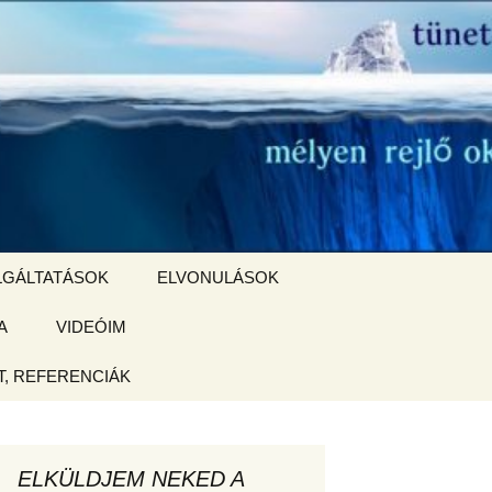
Keresés:
LGÁLTATÁSOK
ELVONULÁSOK
A
ZSIGE BOLT
VIDEÓIM
ELVONULÁS –
Magyarországon
, REFERENCIÁK
 tájékoztató
hogy
ELKÜLDJEM NEKED A
ked az új