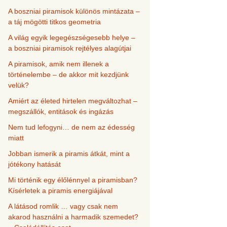
A boszniai piramisok különös mintázata –
a táj mögötti titkos geometria
A világ egyik legegészségesebb helye –
a boszniai piramisok rejtélyes alagútjai
A piramisok, amik nem illenek a
történelembe – de akkor mit kezdjünk
velük?
Amiért az életed hirtelen megváltozhat –
megszállók, entitások és ingázás
Nem tud lefogyni… de nem az édesség
miatt
Jobban ismerik a piramis átkát, mint a
jótékony hatását
Mi történik egy élőlénnyel a piramisban?
Kísérletek a piramis energiájával
A látásod romlik … vagy csak nem
akarod használni a harmadik szemedet?