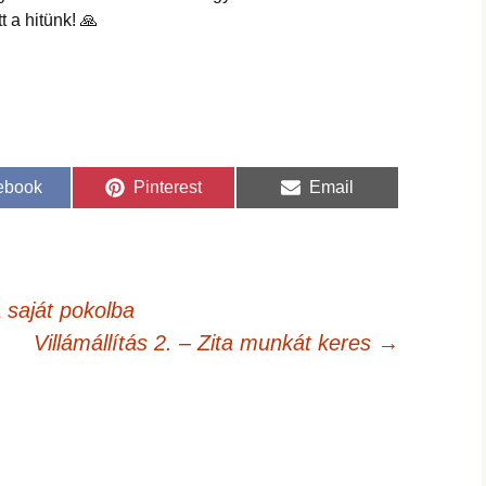
t a hitünk! 🙏
re
Share
Share
ebook
Pinterest
Email
on
on
 saját pokolba
Villámállítás 2. – Zita munkát keres
→