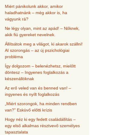
Miért pánikolunk akkor, amikor
haladhatnánk – még akkor is, ha
vágyunk rá?
Ne légy olyan, mint az apád! – Nőknek,
akik fiú gyereket nevelnek.
Állítsátok meg a világot, ki akarok szállni!
AI szorongás – az új pszichológiai
probléma
Így dolgozom – belenézhetsz, mielőtt
döntesz – Ingyenes foglalkozás a
készenállóknak
Az erő veled van és benned van! –
ingyenes és nyílt foglalkozás
„Miért szorongok, ha minden rendben
van?” Esküvő előtti krízis
Hogy néz ki egy fedett családállítás –
egy első alkalmas résztvevő személyes
tapasztalata