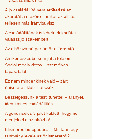
– Családállítás eset
A jó családállító nem erőlteti rá az
akaratát a mezőre – mikor az állítás
teljesen más irányba visz
A családállítónak is lehetnek korlátai –
válassz jó szakembert!
Az első számú parfümőr a Teremtő
Amikor eszedbe sem jut a telefon –
Social media detox – személyes
tapasztalat
Ez nem mindenkinek való – zárt
önismereti klub: habcsók.
Beszélgessünk a testi tünettel – aranyér,
identitás és családállítás
A gondviselés 8 jelet küldött, hogy ne
menjek el a színházba!
Elismerés befogadása – Mit tanít egy
tanítvány levele az önismeretről?