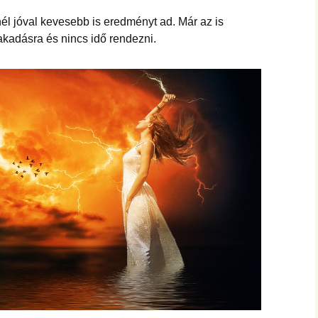
hanganyagok – régebbi
foglalkozások
l jóval kevesebb is eredményt ad. Már az is
kadásra és nincs idő rendezni.