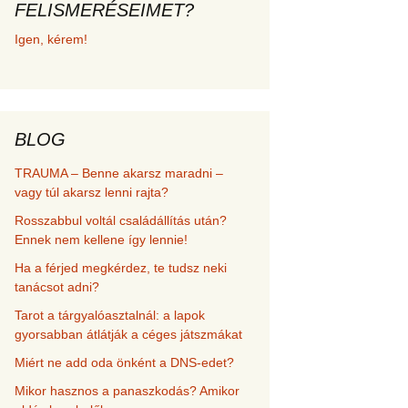
FELISMERÉSEIMET?
met és
Igen, kérem!
erződési
BLOG
TRAUMA – Benne akarsz maradni –
vagy túl akarsz lenni rajta?
Rosszabbul voltál családállítás után?
Ennek nem kellene így lennie!
Ha a férjed megkérdez, te tudsz neki
tanácsot adni?
Tarot a tárgyalóasztalnál: a lapok
gyorsabban átlátják a céges játszmákat
Miért ne add oda önként a DNS-edet?
Mikor hasznos a panaszkodás? Amikor