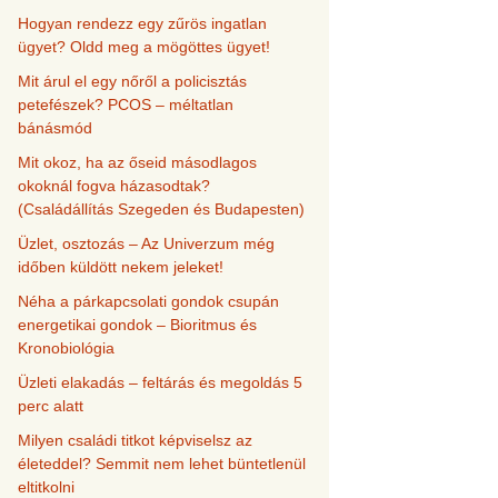
Hogyan rendezz egy zűrös ingatlan
ügyet? Oldd meg a mögöttes ügyet!
Mit árul el egy nőről a policisztás
petefészek? PCOS – méltatlan
bánásmód
Mit okoz, ha az őseid másodlagos
okoknál fogva házasodtak?
(Családállítás Szegeden és Budapesten)
Üzlet, osztozás – Az Univerzum még
időben küldött nekem jeleket!
Néha a párkapcsolati gondok csupán
energetikai gondok – Bioritmus és
Kronobiológia
Üzleti elakadás – feltárás és megoldás 5
perc alatt
Milyen családi titkot képviselsz az
életeddel? Semmit nem lehet büntetlenül
eltitkolni