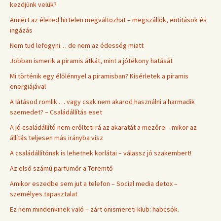
kezdjünk velük?
Amiért az életed hirtelen megváltozhat – megszállók, entitások és
ingázás
Nem tud lefogyni… de nem az édesség miatt
Jobban ismerik a piramis átkát, mint a jótékony hatását
Mi történik egy élőlénnyel a piramisban? Kísérletek a piramis
energiájával
A látásod romlik … vagy csak nem akarod használni a harmadik
szemedet? – Családállítás eset
A jó családállító nem erőlteti rá az akaratát a mezőre – mikor az
állítás teljesen más irányba visz
A családállítónak is lehetnek korlátai – válassz jó szakembert!
Az első számú parfümőr a Teremtő
Amikor eszedbe sem jut a telefon – Social media detox –
személyes tapasztalat
Ez nem mindenkinek való – zárt önismereti klub: habcsók.