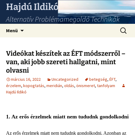
Hajdú Ildikó
Alternatív Problémamegoldó Technikák
Ugrás
Keresés
Menü
a
tartalomhoz
Videókat készítek az ÉFT módszerről –
van, aki jobb szereti hallgatni, mint
olvasni
március 16, 2022
Uncategorized
betegség
,
ÉFT
,
érzelem
,
kopogtatás
,
meridián
,
oldás
,
önismeret
,
tanfolyam
Hajdú Ildikó
1. Az erős érzelmek miatt nem tududnk gondolkodni
Az erős érzelmek miatt nem tududnk gondolkodni. Azonban az