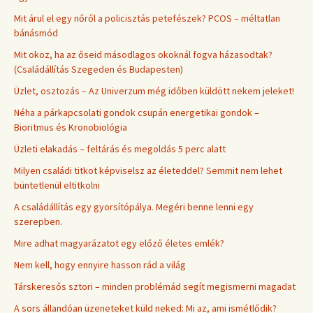
Mit árul el egy nőről a policisztás petefészek? PCOS – méltatlan
bánásmód
Mit okoz, ha az őseid másodlagos okoknál fogva házasodtak?
(Családállítás Szegeden és Budapesten)
Üzlet, osztozás – Az Univerzum még időben küldött nekem jeleket!
Néha a párkapcsolati gondok csupán energetikai gondok –
Bioritmus és Kronobiológia
Üzleti elakadás – feltárás és megoldás 5 perc alatt
Milyen családi titkot képviselsz az életeddel? Semmit nem lehet
büntetlenül eltitkolni
A családállítás egy gyorsítópálya. Megéri benne lenni egy
szerepben.
Mire adhat magyarázatot egy előző életes emlék?
Nem kell, hogy ennyire hasson rád a világ
Társkeresős sztori – minden problémád segít megismerni magadat
A sors állandóan üzeneteket küld neked: Mi az, ami ismétlődik?