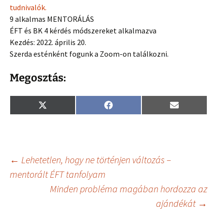
tudnivalók.
9 alkalmas MENTORÁLÁS
ÉFT és BK 4 kérdés módszereket alkalmazva
Kezdés: 2022. április 20.
Szerda esténként fogunk a Zoom-on találkozni.
Megosztás:
Share
Share
Share
X
F
E
on
on
on
(
a
m
T
c
a
w
e
i
i
b
l
t
o
t
o
Bejegyzés
←
Lehetetlen, hogy ne történjen változás –
e
k
r
mentorált ÉFT tanfolyam
)
Minden probléma magában hordozza az
navigáció
ajándékát
→