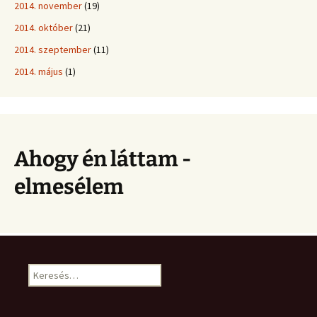
2014. november
(19)
2014. október
(21)
2014. szeptember
(11)
2014. május
(1)
Ahogy én láttam -
elmesélem
Keresés: