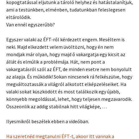
kopogtatással eljutunk a tároló helyhez és hatástalanítjuk,
ami a testünkben, elménben, tudatunkban feleslegesen
eltárolódik.
Van ennél egyszerűbb?
Egyszer valaki az ÉFT-ről kérdezett engem. Meséltem is
neki. Majd elkezdett velem üvöltözni, hogy én nem
mondjak már olyan, hogy majd ő vakargatja egy kicsit az
állát és elmúlik a problémája. Hát, nem pont a
vakargatásról szól az ÉFT, de minden esetre nem bonyolult
az alapja. És működik! Sokan nincsenek rá felkészülve, hogy
megváltoztassák a világról alkotott elképzeléseiket. Ha
valaki sokat küszködött és most találkozik egy újabb,
könnyebb megoldással, lehet, hogy teljesen megzavarodik.
Összeonlik az addig stabilnak hitt világképe, …
Ilyesmikről beszélek ebben a videóban.
Ha szeretnéd megtanulni ÉFT-t, akoor itt vannak a