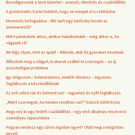
Beszélgessünk a testi tünettel – aranyér, identitás és családállítás
A gondviselés 8 jelet küldött, hogy ne menjek el a színházba!
Elismerés befogadása – Mit tanít egy tanítvány levele az
önismeretről?
Miért pánikolunk akkor, amikor haladhatnánk – még akkor is, ha
vágyunk rá?
Ne légy olyan, mint az apád! – Nőknek, akik fiú gyereket nevelnek.
Állítsátok meg a világot, ki akarok szállni! AI szorongás – az új
pszichológiai probléma
Így dolgozom – belenézhetsz, mielőtt döntesz – Ingyenes
foglalkozás a készenállóknak
Az erő veled van és benned van! – ingyenes és nyílt foglalkozás
„Miért szorongok, ha minden rendben van?” Esküvő előtti krízis
Hogy néz ki egy fedett családállítás – egy első alkalmas résztvevő
személyes tapasztalata
Hogyan rendezz egy zűrös ingatlan ügyet? Oldd meg a mögöttes
ügyet!