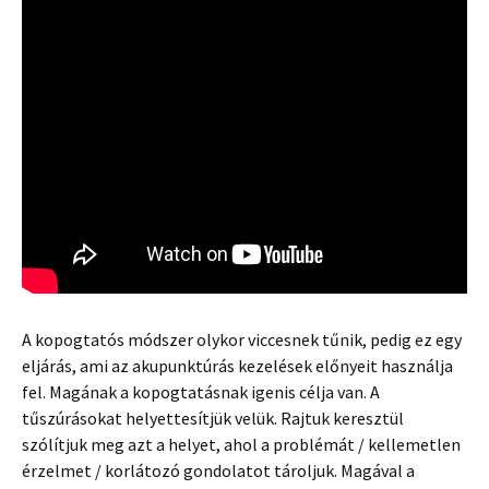
A kopogtatós módszer olykor viccesnek tűnik, pedig ez egy
eljárás, ami az akupunktúrás kezelések előnyeit használja
fel. Magának a kopogtatásnak igenis célja van. A
tűszúrásokat helyettesítjük velük. Rajtuk keresztül
szólítjuk meg azt a helyet, ahol a problémát / kellemetlen
érzelmet / korlátozó gondolatot tároljuk. Magával a