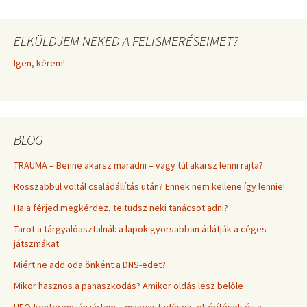
ELKÜLDJEM NEKED A FELISMERÉSEIMET?
Igen, kérem!
BLOG
TRAUMA – Benne akarsz maradni – vagy túl akarsz lenni rajta?
Rosszabbul voltál családállítás után? Ennek nem kellene így lennie!
Ha a férjed megkérdez, te tudsz neki tanácsot adni?
Tarot a tárgyalóasztalnál: a lapok gyorsabban átlátják a céges
játszmákat
Miért ne add oda önként a DNS-edet?
Mikor hasznos a panaszkodás? Amikor oldás lesz belőle