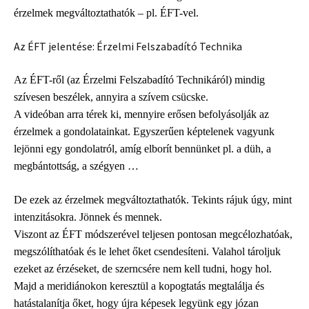
érzelmek megváltoztathatók – pl. ÉFT-vel.
Az ÉFT jelentése: Érzelmi Felszabadító Technika
Az ÉFT-ről (az Érzelmi Felszabadító Technikáról) mindig
szívesen beszélek, annyira a szívem csücske.
A videóban arra térek ki, mennyire erősen befolyásolják az
érzelmek a gondolatainkat. Egyszerűen képtelenek vagyunk
lejönni egy gondolatról, amíg elborít bennünket pl. a düh, a
megbántottság, a szégyen …
De ezek az érzelmek megváltoztathatók. Tekints rájuk úgy, mint
intenzitásokra. Jönnek és mennek.
Viszont az ÉFT módszerével teljesen pontosan megcélozhatóak,
megszólíthatóak és le lehet őket csendesíteni. Valahol tároljuk
ezeket az érzéseket, de szerncsére nem kell tudni, hogy hol.
Majd a meridiánokon keresztül a kopogtatás megtalálja és
hatástalanítja őket, hogy újra képesek legyünk egy józan