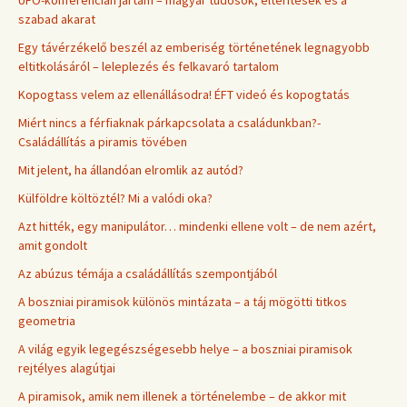
UFO-konferencián jártam – magyar tudósok, eltérítések és a
szabad akarat
Egy távérzékelő beszél az emberiség történetének legnagyobb
eltitkolásáról – leleplezés és felkavaró tartalom
Kopogtass velem az ellenállásodra! ÉFT videó és kopogtatás
Miért nincs a férfiaknak párkapcsolata a családunkban?-
Családállítás a piramis tövében
Mit jelent, ha állandóan elromlik az autód?
Külföldre költöztél? Mi a valódi oka?
Azt hitték, egy manipulátor… mindenki ellene volt – de nem azért,
amit gondolt
Az abúzus témája a családállítás szempontjából
A boszniai piramisok különös mintázata – a táj mögötti titkos
geometria
A világ egyik legegészségesebb helye – a boszniai piramisok
rejtélyes alagútjai
A piramisok, amik nem illenek a történelembe – de akkor mit