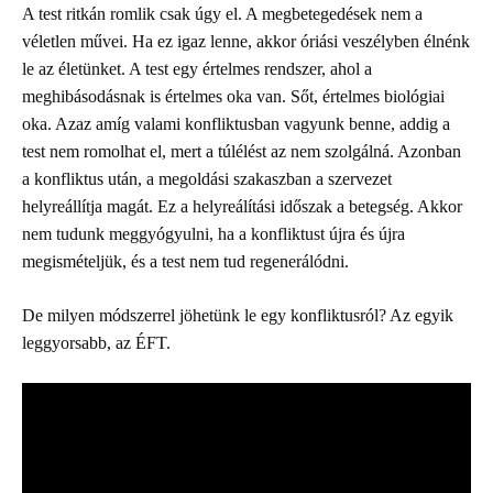
A test ritkán romlik csak úgy el. A megbetegedések nem a
véletlen művei. Ha ez igaz lenne, akkor óriási veszélyben élnénk
le az életünket. A test egy értelmes rendszer, ahol a
meghibásodásnak is értelmes oka van. Sőt, értelmes biológiai
oka. Azaz amíg valami konfliktusban vagyunk benne, addig a
test nem romolhat el, mert a túlélést az nem szolgálná. Azonban
a konfliktus után, a megoldási szakaszban a szervezet
helyreállítja magát. Ez a helyreálítási időszak a betegség. Akkor
nem tudunk meggyógyulni, ha a konfliktust újra és újra
megismételjük, és a test nem tud regenerálódni.
De milyen módszerrel jöhetünk le egy konfliktusról? Az egyik
leggyorsabb, az ÉFT.