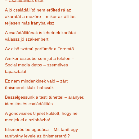
– Családállítás eset
A jó családállító nem erőlteti rá az
akaratát a mezőre – mikor az állítás
teljesen más irányba visz
A családállítónak is lehetnek korlátai –
válassz jó szakembert!
Az első számú parfümőr a Teremtő
Amikor eszedbe sem jut a telefon –
Social media detox – személyes
tapasztalat
Ez nem mindenkinek való – zárt
önismereti klub: habcsók.
Beszélgessünk a testi tünettel – aranyér,
identitás és családállítás
A gondviselés 8 jelet küldött, hogy ne
menjek el a színházba!
Elismerés befogadása – Mit tanít egy
tanítvány levele az önismeretről?