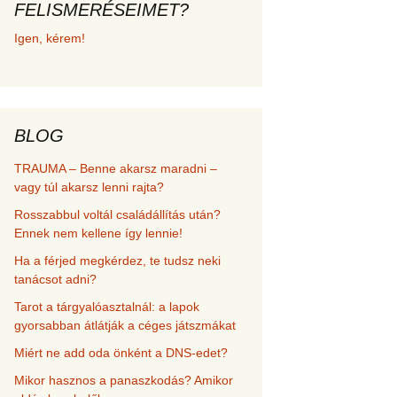
FELISMERÉSEIMET?
met és
Igen, kérem!
erződési
BLOG
TRAUMA – Benne akarsz maradni –
vagy túl akarsz lenni rajta?
Rosszabbul voltál családállítás után?
Ennek nem kellene így lennie!
Ha a férjed megkérdez, te tudsz neki
tanácsot adni?
Tarot a tárgyalóasztalnál: a lapok
gyorsabban átlátják a céges játszmákat
Miért ne add oda önként a DNS-edet?
Mikor hasznos a panaszkodás? Amikor