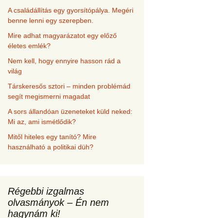
A családállítás egy gyorsítópálya. Megéri
benne lenni egy szerepben.
Mire adhat magyarázatot egy előző
életes emlék?
Nem kell, hogy ennyire hasson rád a
világ
Társkeresős sztori – minden problémád
segít megismerni magadat
A sors állandóan üzeneteket küld neked:
Mi az, ami ismétlődik?
Mitől hiteles egy tanító? Mire
használható a politikai düh?
Régebbi izgalmas
olvasmányok – Én nem
hagynám ki!