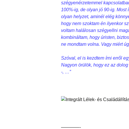
szégyenérzetemmel kapcsolatban 
100%-ig, de olyan jó 90-ig. Most í
olyan helyzet, aminél elég könn
hogy nem szoktam én ilyenkor sz
voltam halálosan szégyellni mag
kombináltam, hogy úristen, biztos
ne mondtam volna. Vagy miért úg
Szóval, el is kezdtem írni erről 
Nagyon örülök, hogy ez az dolog 
-, …”
————-