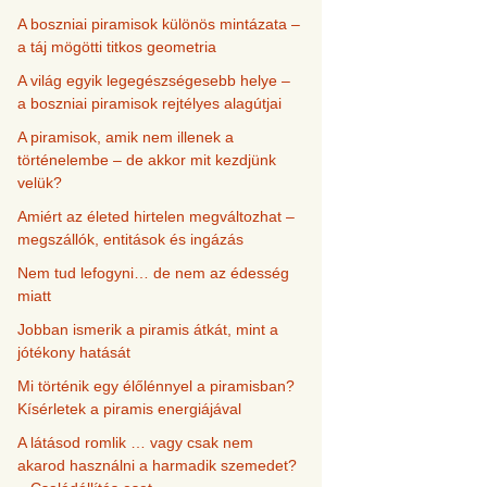
A boszniai piramisok különös mintázata –
a táj mögötti titkos geometria
A világ egyik legegészségesebb helye –
a boszniai piramisok rejtélyes alagútjai
A piramisok, amik nem illenek a
történelembe – de akkor mit kezdjünk
velük?
Amiért az életed hirtelen megváltozhat –
megszállók, entitások és ingázás
Nem tud lefogyni… de nem az édesség
miatt
Jobban ismerik a piramis átkát, mint a
jótékony hatását
Mi történik egy élőlénnyel a piramisban?
Kísérletek a piramis energiájával
A látásod romlik … vagy csak nem
akarod használni a harmadik szemedet?