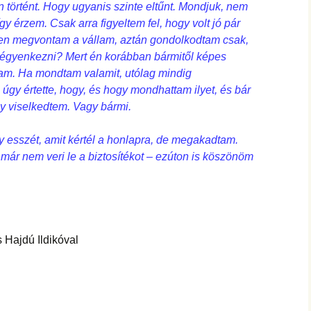
történt. Hogy ugyanis szinte eltűnt. Mondjuk, nem
gy érzem. Csak arra figyeltem fel, hogy volt jó pár
yen megvontam a vállam, aztán gondolkodtam csak,
égyenkezni? Mert én korábban bármitől képes
am. Ha mondtam valamit, utólag mindig
 úgy értette, hogy, és hogy mondhattam ilyet, és bár
y viselkedtem. Vagy bármi.
egy esszét, amit kértél a honlapra, de megakadtam.
már nem veri le a biztosítékot – ezúton is köszönöm