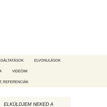
Keresés:
LGÁLTATÁSOK
ELVONULÁSOK
A
ZSIGE BOLT
VIDEÓIM
ELVONULÁS –
Magyarországon
, REFERENCIÁK
 tájékoztató
hogy
ELKÜLDJEM NEKED A
ked az új