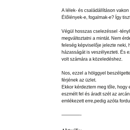
A lélek- és családállításon vakon 
Élőlények-e, fogalmak-e? Így tiszt
Végül hosszas cselezéssel -tényle
megváltoztatni a mintát. Nem érd
feleség képviselője jelezte neki
házasságát is veszélyezteti. És e
volt számára a közeledéshez.
Nos, ezzel a hölggyel beszélgett
férjének az üzlet.
Ekkor kérdeztem meg tőle, hogy e
eszmélt fel és áradt szét az arc
emlékezett erre,pedig azóta fordu
————-