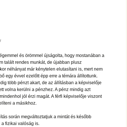
hanganyagok – régebbi
foglalkozások
y
dégemmel és örömmel újságolta, hogy mostanában a
em talált rendes munkát, de újabban plusz
kor néhányat már kénytelen elutasítani is, mert nem
bő egy évvel ezelőtt épp erre a témára állítottunk.
dig több pénzt akart, de az állításban a képviselője
tt volna kerülni a pénzhez. A pénz mindig azt
indenhol jól érzi magát. A férfi képviselője viszont
elíteni a másikhoz.