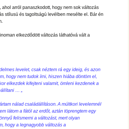
, ahol arról panaszkodott, hogy nem sok változás
ás stílusú és tagoltságú levélben mesélte el. Bár én
m.
inoman elkezdődött változás láthatóvá vált a
edelmes levelet, csak néztem rá egy ideig, és azon
, hogy nem tudok írni, hiszen hiába döntöm el,
ikor elkezdek kifejteni valamit, ömleni kezdenek a
állítani … „
tam nálad családállításon. A múltkori levelemnél
m látom a fától az erdőt, aztán töprengtem egy
önnyű felismerni a változást, mert olyan
tem, hogy a legnagyobb változás a