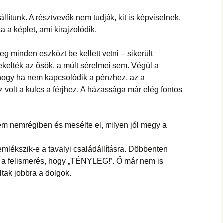
állítunk. A résztvevők nem tudják, kit is képviselnek.
a a képlet, ami kirajzolódik.
g minden eszközt be kellett vetni – sikerült
ekelték az ősök, a múlt sérelmei sem. Végül a
, hogy ha nem kapcsolódik a pénzhez, az a
z volt a kulcs a férjhez. A házassága már elég fontos
em nemrégiben és mesélte el, milyen jól megy a
mlékszik-e a tavalyi családállításra. Döbbenten
án a felismerés, hogy „TÉNYLEG!”. Ő már nem is
ltak jobbra a dolgok.