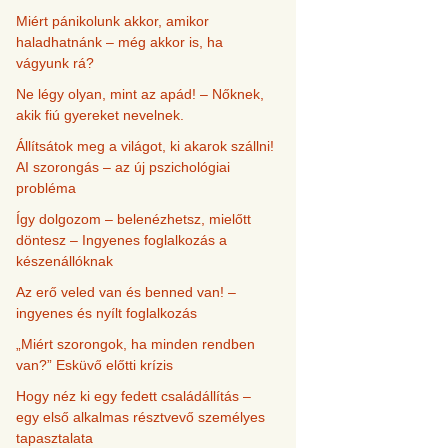
Miért pánikolunk akkor, amikor
haladhatnánk – még akkor is, ha
vágyunk rá?
Ne légy olyan, mint az apád! – Nőknek,
akik fiú gyereket nevelnek.
Állítsátok meg a világot, ki akarok szállni!
AI szorongás – az új pszichológiai
probléma
Így dolgozom – belenézhetsz, mielőtt
döntesz – Ingyenes foglalkozás a
készenállóknak
Az erő veled van és benned van! –
ingyenes és nyílt foglalkozás
„Miért szorongok, ha minden rendben
van?” Esküvő előtti krízis
Hogy néz ki egy fedett családállítás –
egy első alkalmas résztvevő személyes
tapasztalata