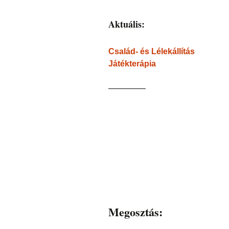
Aktuális:
Család- és Lélekállítás
Játékterápia
————–
Megosztás: