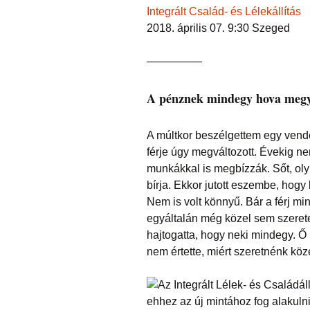
Integrált Család- és Lélekállítás
2018. április 07. 9:30 Szeged
—————
A pénznek mindegy hova meg
A múltkor beszélgettem egy ven
férje úgy megváltozott. Évekig n
munkákkal is megbízzák. Sőt, oly
bírja. Ekkor jutott eszembe, hogy 
Nem is volt könnyű. Bár a férj min
egyáltalán még közel sem szerete
hajtogatta, hogy neki mindegy. Ő m
nem értette, miért szeretnénk köz