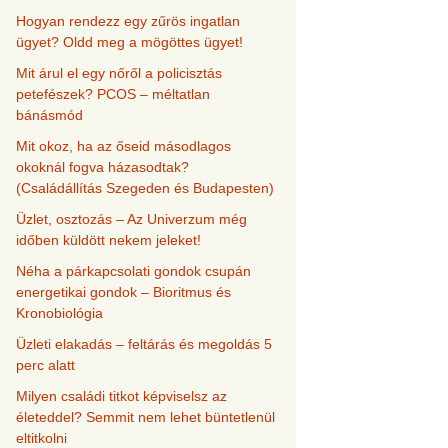
Hogyan rendezz egy zűrös ingatlan
ügyet? Oldd meg a mögöttes ügyet!
Mit árul el egy nőről a policisztás
petefészek? PCOS – méltatlan
bánásmód
Mit okoz, ha az őseid másodlagos
okoknál fogva házasodtak?
(Családállítás Szegeden és Budapesten)
Üzlet, osztozás – Az Univerzum még
időben küldött nekem jeleket!
Néha a párkapcsolati gondok csupán
energetikai gondok – Bioritmus és
Kronobiológia
Üzleti elakadás – feltárás és megoldás 5
perc alatt
Milyen családi titkot képviselsz az
életeddel? Semmit nem lehet büntetlenül
eltitkolni