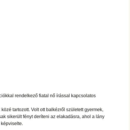
ciókkal rendelkező fiatal nő írással kapcsolatos
közé tartozott. Volt ott balkézről született gyermek,
k sikerült fényt deríteni az elakadásra, ahol a lány
 képviselte.