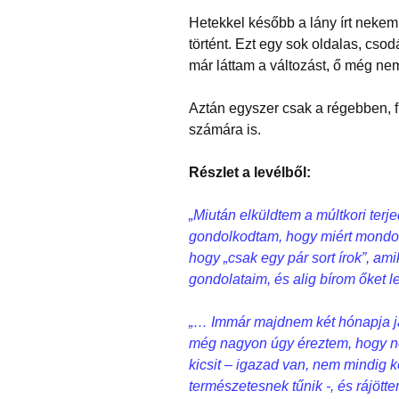
Hetekkel később a lány írt nekem
történt. Ezt egy sok oldalas, csod
már láttam a változást, ő még ne
Aztán egyszer csak a régebben, f
számára is.
Részlet a levélből:
„
Miután elküldtem a múltkori terj
gondolkodtam, hogy miért mondom
hogy „csak egy pár sort írok”, am
gondolataim, és alig bírom őket le
„… Immár majdnem két hónapja jár
még nagyon úgy éreztem, hogy ne
kicsit – igazad van, nem mindig k
természetesnek tűnik -, és rájöt