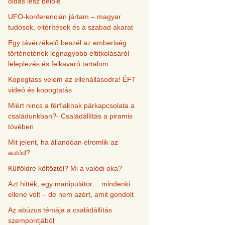
oldás lesz belőle
UFO-konferencián jártam – magyar
tudósok, eltérítések és a szabad akarat
Egy távérzékelő beszél az emberiség
történetének legnagyobb eltitkolásáról –
leleplezés és felkavaró tartalom
Kopogtass velem az ellenállásodra! ÉFT
videó és kopogtatás
Miért nincs a férfiaknak párkapcsolata a
családunkban?- Családállítás a piramis
tövében
Mit jelent, ha állandóan elromlik az
autód?
Külföldre költöztél? Mi a valódi oka?
Azt hitték, egy manipulátor… mindenki
ellene volt – de nem azért, amit gondolt
Az abúzus témája a családállítás
szempontjából