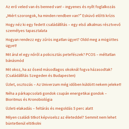
Az erő veled van és benned van! – ingyenes és nyílt foglalkozás
„Miért szorongok, ha minden rendben van?” Esküvő előtti krízis
Hogy néz ki egy fedett családállítás – egy első alkalmas résztvevő
személyes tapasztalata
Hogyan rendezz egy zűrös ingatlan ügyet? Oldd meg a mögöttes
ügyet!
Mit árul el egy nőről a policisztás petefészek? PCOS – méltatlan
bánásmód
Mit okoz, ha az őseid másodlagos okoknál fogva házasodtak?
(Családállítás Szegeden és Budapesten)
Üzlet, osztozás – Az Univerzum még időben küldött nekem jeleket!
Néha a párkapcsolati gondok csupán energetikai gondok –
Bioritmus és Kronobiológia
Üzleti elakadás – feltárás és megoldás 5 perc alatt
Milyen családi titkot képviselsz az életeddel? Semmit nem lehet
büntetlenül eltitkolni