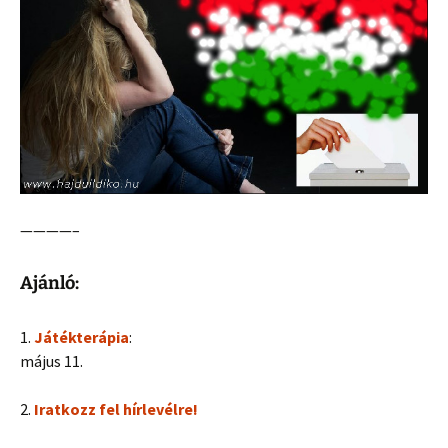
————–
Ajánló:
1.
Játékterápia
:
május 11.
2.
Iratkozz fel hírlevélre!