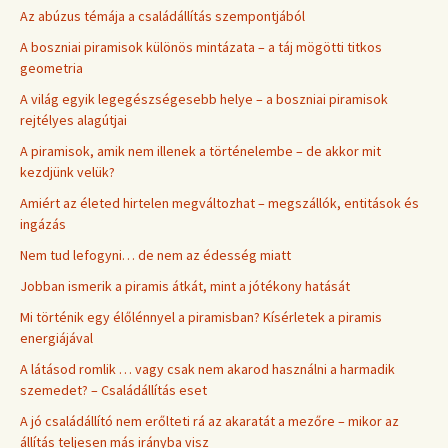
Az abúzus témája a családállítás szempontjából
A boszniai piramisok különös mintázata – a táj mögötti titkos
geometria
A világ egyik legegészségesebb helye – a boszniai piramisok
rejtélyes alagútjai
A piramisok, amik nem illenek a történelembe – de akkor mit
kezdjünk velük?
Amiért az életed hirtelen megváltozhat – megszállók, entitások és
ingázás
Nem tud lefogyni… de nem az édesség miatt
Jobban ismerik a piramis átkát, mint a jótékony hatását
Mi történik egy élőlénnyel a piramisban? Kísérletek a piramis
energiájával
A látásod romlik … vagy csak nem akarod használni a harmadik
szemedet? – Családállítás eset
A jó családállító nem erőlteti rá az akaratát a mezőre – mikor az
állítás teljesen más irányba visz