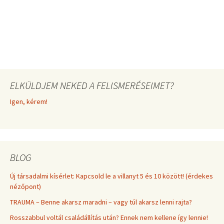
ELKÜLDJEM NEKED A FELISMERÉSEIMET?
Igen, kérem!
BLOG
Új társadalmi kísérlet: Kapcsold le a villanyt 5 és 10 között! (érdekes
nézőpont)
TRAUMA – Benne akarsz maradni – vagy túl akarsz lenni rajta?
Rosszabbul voltál családállítás után? Ennek nem kellene így lennie!