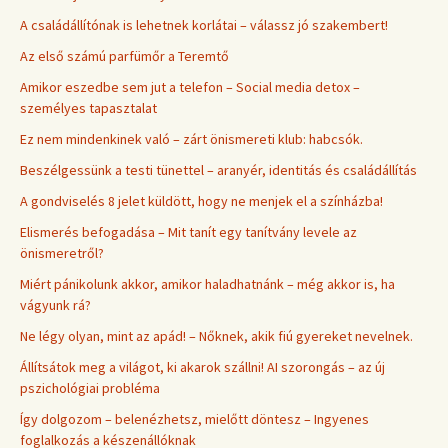
A családállítónak is lehetnek korlátai – válassz jó szakembert!
Az első számú parfümőr a Teremtő
Amikor eszedbe sem jut a telefon – Social media detox –
személyes tapasztalat
Ez nem mindenkinek való – zárt önismereti klub: habcsók.
Beszélgessünk a testi tünettel – aranyér, identitás és családállítás
A gondviselés 8 jelet küldött, hogy ne menjek el a színházba!
Elismerés befogadása – Mit tanít egy tanítvány levele az
önismeretről?
Miért pánikolunk akkor, amikor haladhatnánk – még akkor is, ha
vágyunk rá?
Ne légy olyan, mint az apád! – Nőknek, akik fiú gyereket nevelnek.
Állítsátok meg a világot, ki akarok szállni! AI szorongás – az új
pszichológiai probléma
Így dolgozom – belenézhetsz, mielőtt döntesz – Ingyenes
foglalkozás a készenállóknak