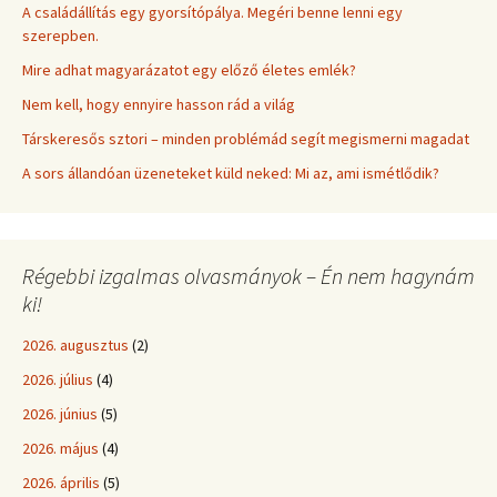
A családállítás egy gyorsítópálya. Megéri benne lenni egy
szerepben.
Mire adhat magyarázatot egy előző életes emlék?
Nem kell, hogy ennyire hasson rád a világ
Társkeresős sztori – minden problémád segít megismerni magadat
A sors állandóan üzeneteket küld neked: Mi az, ami ismétlődik?
Régebbi izgalmas olvasmányok – Én nem hagynám
ki!
2026. augusztus
(2)
2026. július
(4)
2026. június
(5)
2026. május
(4)
2026. április
(5)