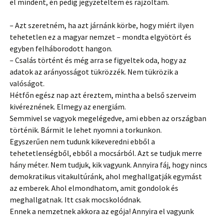
el mindent, én pedig jegyzeteltem és rajzoltam.
– Azt szeretném, ha azt járnánk körbe, hogy miért ilyen
tehetetlen ez a magyar nemzet – mondta elgyötört és
egyben felháborodott hangon.
– Csalás történt és még arra se figyeltek oda, hogy az
adatok az arányosságot tükrözzék. Nem tükrözik a
valóságot.
Hétfőn egész nap azt éreztem, mintha a belső szerveim
kivéreznének. Elmegy az energiám.
Semmivel se vagyok megelégedve, ami ebben az országban
történik. Bármit le lehet nyomni a torkunkon.
Egyszerűen nem tudunk kikeveredni ebből a
tehetetlenségből, ebből a mocsárból. Azt se tudjuk merre
hány méter. Nem tudjuk, kik vagyunk. Annyira fáj, hogy nincs
demokratikus vitakultúránk, ahol meghallgatják egymást
az emberek. Ahol elmondhatom, amit gondolok és
meghallgatnak. Itt csak mocskolódnak.
Ennek a nemzetnek akkora az egója! Annyira el vagyunk