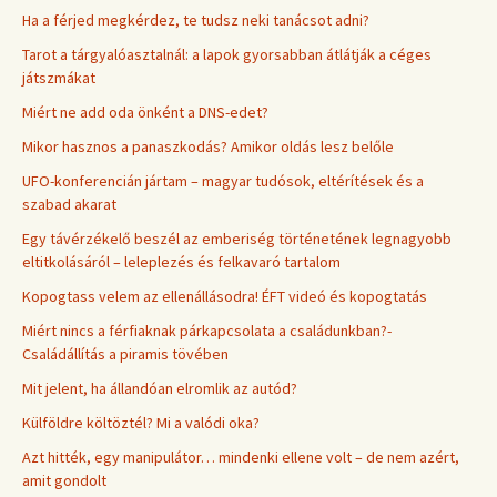
Ha a férjed megkérdez, te tudsz neki tanácsot adni?
Tarot a tárgyalóasztalnál: a lapok gyorsabban átlátják a céges
játszmákat
Miért ne add oda önként a DNS-edet?
Mikor hasznos a panaszkodás? Amikor oldás lesz belőle
UFO-konferencián jártam – magyar tudósok, eltérítések és a
szabad akarat
Egy távérzékelő beszél az emberiség történetének legnagyobb
eltitkolásáról – leleplezés és felkavaró tartalom
Kopogtass velem az ellenállásodra! ÉFT videó és kopogtatás
Miért nincs a férfiaknak párkapcsolata a családunkban?-
Családállítás a piramis tövében
Mit jelent, ha állandóan elromlik az autód?
Külföldre költöztél? Mi a valódi oka?
Azt hitték, egy manipulátor… mindenki ellene volt – de nem azért,
amit gondolt