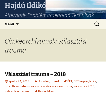
Hajdú Ildikó
Alternatív Problémamegoldó Technikák
Ugrás
Keresés
Menü
a
tartalomhoz
Címkearchívumok: választási
trauma
Választási trauma – 2018
április 24, 2018
Uncategorized
ÉFT
,
ÉFT kopogtatás
,
poszttraumatikus választási stressz szindróma
,
választás 2018
,
választási trauma
Hajdú Ildikó