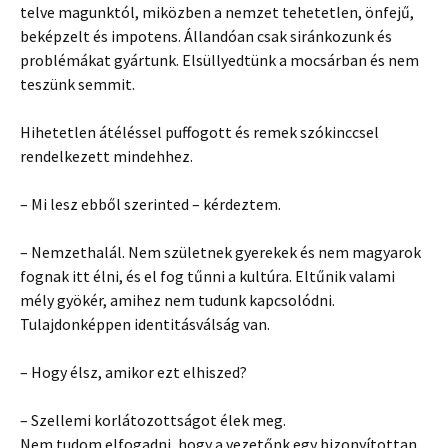
telve magunktól, miközben a nemzet tehetetlen, önfejű,
beképzelt és impotens. Állandóan csak siránkozunk és
problémákat gyártunk. Elsüllyedtünk a mocsárban és nem
teszünk semmit.
Hihetetlen átéléssel puffogott és remek szókinccsel
rendelkezett mindehhez.
– Mi lesz ebből szerinted – kérdeztem.
– Nemzethalál. Nem születnek gyerekek és nem magyarok
fognak itt élni, és el fog tűnni a kultúra. Eltűnik valami
mély gyökér, amihez nem tudunk kapcsolódni.
Tulajdonképpen identitásválság van.
– Hogy élsz, amikor ezt elhiszed?
– Szellemi korlátozottságot élek meg.
Nem tudom elfogadni, hogy a vezetőnk egy bizonyítottan