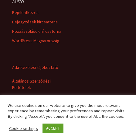
Meta
Bejelentkezés
Bejegyzések hírcsatorna
Hozzászólások hírcsatorna
WordPress Magyarország
Adatkezelési tájékoztató
Általános Szerződési
Feltételek
We use cookies on our website to give you the most relevant
experience by remembering your preferences and repeat visits.
By clicking “Accept”, you consent to the use of ALL the cookies.
Cookie settings
ACCEPT
Adatkezelési tájékoztató
Büszke üzemeltető: WordPress