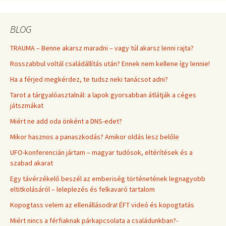
BLOG
TRAUMA – Benne akarsz maradni – vagy túl akarsz lenni rajta?
Rosszabbul voltál családállítás után? Ennek nem kellene így lennie!
Ha a férjed megkérdez, te tudsz neki tanácsot adni?
Tarot a tárgyalóasztalnál: a lapok gyorsabban átlátják a céges
játszmákat
Miért ne add oda önként a DNS-edet?
Mikor hasznos a panaszkodás? Amikor oldás lesz belőle
UFO-konferencián jártam – magyar tudósok, eltérítések és a
szabad akarat
Egy távérzékelő beszél az emberiség történetének legnagyobb
eltitkolásáról – leleplezés és felkavaró tartalom
Kopogtass velem az ellenállásodra! ÉFT videó és kopogtatás
Miért nincs a férfiaknak párkapcsolata a családunkban?-