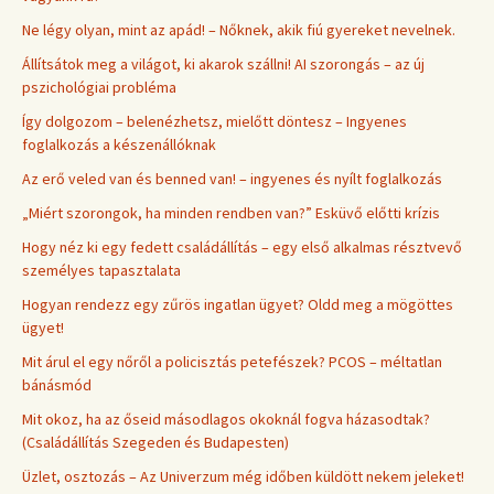
Ne légy olyan, mint az apád! – Nőknek, akik fiú gyereket nevelnek.
Állítsátok meg a világot, ki akarok szállni! AI szorongás – az új
pszichológiai probléma
Így dolgozom – belenézhetsz, mielőtt döntesz – Ingyenes
foglalkozás a készenállóknak
Az erő veled van és benned van! – ingyenes és nyílt foglalkozás
„Miért szorongok, ha minden rendben van?” Esküvő előtti krízis
Hogy néz ki egy fedett családállítás – egy első alkalmas résztvevő
személyes tapasztalata
Hogyan rendezz egy zűrös ingatlan ügyet? Oldd meg a mögöttes
ügyet!
Mit árul el egy nőről a policisztás petefészek? PCOS – méltatlan
bánásmód
Mit okoz, ha az őseid másodlagos okoknál fogva házasodtak?
(Családállítás Szegeden és Budapesten)
Üzlet, osztozás – Az Univerzum még időben küldött nekem jeleket!