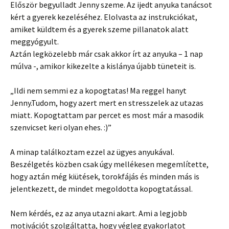
Először begyulladt Jenny szeme. Az ijedt anyuka tanácsot
kért a gyerek kezeléséhez. Elolvasta az instrukciókat,
amiket küldtem és a gyerek szeme pillanatok alatt
meggyógyult.
Aztán legközelebb már csak akkor írt az anyuka – 1 nap
múlva -, amikor kikezelte a kislánya újabb tüneteit is.
„Ildi nem semmi ez a kopogtatas! Ma reggel hanyt
Jenny.Tudom, hogy azert mert en stresszelek az utazas
miatt. Kopogtattam par percet es most már a masodik
szenvicset keri olyan ehes. :)”
A minap találkoztam ezzel az ügyes anyukával.
Beszélgetés közben csak úgy mellékesen megemlítette,
hogy aztán még kiütések, torokfájás és minden más is
jelentkezett, de mindet megoldotta kopogtatással.
Nem kérdés, ez az anya utazni akart. Ami a legjobb
motivációt szolgáltatta, hogy végleg gyakorlatot