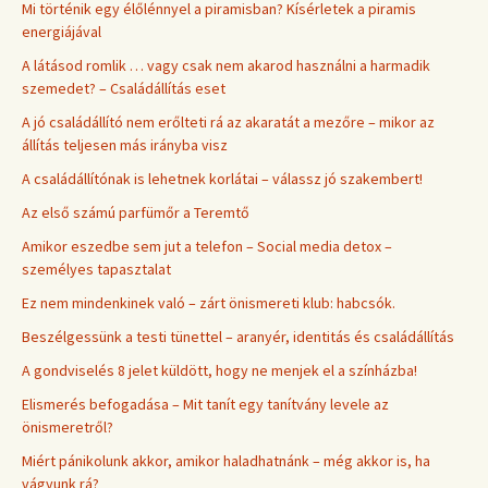
Mi történik egy élőlénnyel a piramisban? Kísérletek a piramis
energiájával
A látásod romlik … vagy csak nem akarod használni a harmadik
szemedet? – Családállítás eset
A jó családállító nem erőlteti rá az akaratát a mezőre – mikor az
állítás teljesen más irányba visz
A családállítónak is lehetnek korlátai – válassz jó szakembert!
Az első számú parfümőr a Teremtő
Amikor eszedbe sem jut a telefon – Social media detox –
személyes tapasztalat
Ez nem mindenkinek való – zárt önismereti klub: habcsók.
Beszélgessünk a testi tünettel – aranyér, identitás és családállítás
A gondviselés 8 jelet küldött, hogy ne menjek el a színházba!
Elismerés befogadása – Mit tanít egy tanítvány levele az
önismeretről?
Miért pánikolunk akkor, amikor haladhatnánk – még akkor is, ha
vágyunk rá?