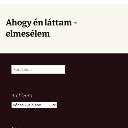
Ahogy én láttam -
elmesélem
Keresés:
Archívum
Archívum