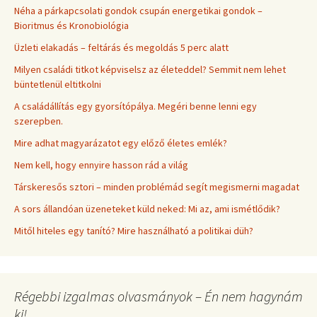
Néha a párkapcsolati gondok csupán energetikai gondok –
Bioritmus és Kronobiológia
Üzleti elakadás – feltárás és megoldás 5 perc alatt
Milyen családi titkot képviselsz az életeddel? Semmit nem lehet
büntetlenül eltitkolni
A családállítás egy gyorsítópálya. Megéri benne lenni egy
szerepben.
Mire adhat magyarázatot egy előző életes emlék?
Nem kell, hogy ennyire hasson rád a világ
Társkeresős sztori – minden problémád segít megismerni magadat
A sors állandóan üzeneteket küld neked: Mi az, ami ismétlődik?
Mitől hiteles egy tanító? Mire használható a politikai düh?
Régebbi izgalmas olvasmányok – Én nem hagynám
ki!