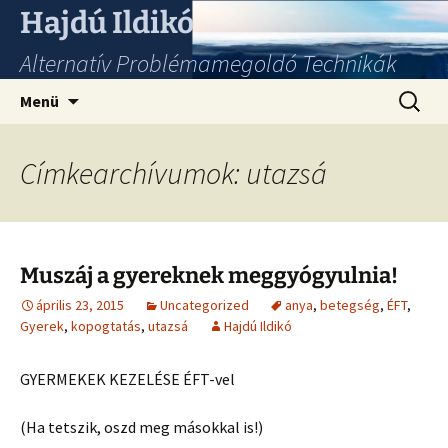
Hajdú Ildikó
Alternatív Problémamegoldó Technikák
Ugrás
Keresés
Menü
a
tartalomhoz
Címkearchívumok: utazsá
Muszáj a gyereknek meggyógyulnia!
április 23, 2015
Uncategorized
anya
,
betegség
,
ÉFT
,
Gyerek
,
kopogtatás
,
utazsá
Hajdú Ildikó
GYERMEKEK KEZELÉSE ÉFT-vel
(Ha tetszik, oszd meg másokkal is!)