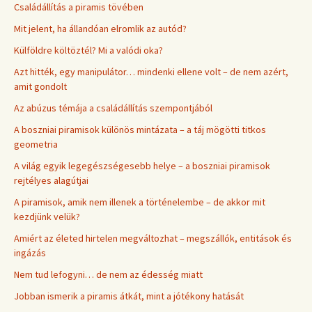
Családállítás a piramis tövében
Mit jelent, ha állandóan elromlik az autód?
Külföldre költöztél? Mi a valódi oka?
Azt hitték, egy manipulátor… mindenki ellene volt – de nem azért,
amit gondolt
Az abúzus témája a családállítás szempontjából
A boszniai piramisok különös mintázata – a táj mögötti titkos
geometria
A világ egyik legegészségesebb helye – a boszniai piramisok
rejtélyes alagútjai
A piramisok, amik nem illenek a történelembe – de akkor mit
kezdjünk velük?
Amiért az életed hirtelen megváltozhat – megszállók, entitások és
ingázás
Nem tud lefogyni… de nem az édesség miatt
Jobban ismerik a piramis átkát, mint a jótékony hatását