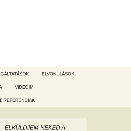
Keresés:
LGÁLTATÁSOK
ELVONULÁSOK
A
ZSIGE BOLT
VIDEÓIM
ELVONULÁS –
Magyarországon
, REFERENCIÁK
 tájékoztató
hogy
ELKÜLDJEM NEKED A
ked az új