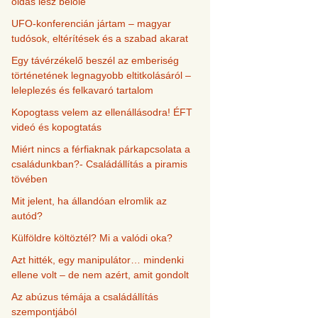
oldás lesz belőle
UFO-konferencián jártam – magyar
tudósok, eltérítések és a szabad akarat
Egy távérzékelő beszél az emberiség
történetének legnagyobb eltitkolásáról –
leleplezés és felkavaró tartalom
Kopogtass velem az ellenállásodra! ÉFT
videó és kopogtatás
Miért nincs a férfiaknak párkapcsolata a
családunkban?- Családállítás a piramis
tövében
Mit jelent, ha állandóan elromlik az
autód?
Külföldre költöztél? Mi a valódi oka?
Azt hitték, egy manipulátor… mindenki
ellene volt – de nem azért, amit gondolt
Az abúzus témája a családállítás
szempontjából