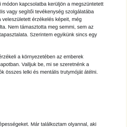
i módon kapcsolatba kerüljön a megszüntetett
ális vagy segítői tevékenység szolgálatába
 a veleszületett érzékelés képeit, még
kolta. Nem támasztotta meg semmi, sem az
 tapasztalata. Szerintem egyikünk sincs egy
érzékeli a környezetében az emberek
lapotban. Valljuk be, mi se szeretnénk a
k összes lelki és mentális trutymóját átélni.
 képességeket. Már találkoztam olyannal, aki