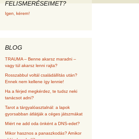
FELISMERÉSEIMET?
met és
Igen, kérem!
erződési
BLOG
TRAUMA – Benne akarsz maradni –
vagy túl akarsz lenni rajta?
Rosszabbul voltál családállítás után?
Ennek nem kellene így lennie!
Ha a férjed megkérdez, te tudsz neki
tanácsot adni?
Tarot a tárgyalóasztalnál: a lapok
gyorsabban átlátják a céges játszmákat
Miért ne add oda önként a DNS-edet?
Mikor hasznos a panaszkodás? Amikor