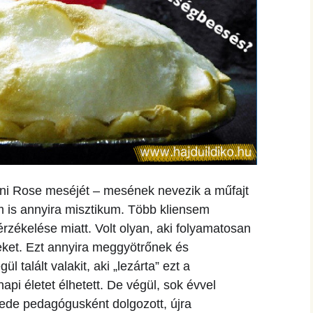
lani Rose meséjét – mesének nevezik a műfajt
m is annyira misztikum. Több kliensem
rzékelése miatt. Volt olyan, aki folyamatosan
neket. Ezt annyira meggyötrőnek és
l talált valakit, aki „lezárta” ezt a
api életet élhetett. De végül, sok évvel
ede pedagógusként dolgozott, újra