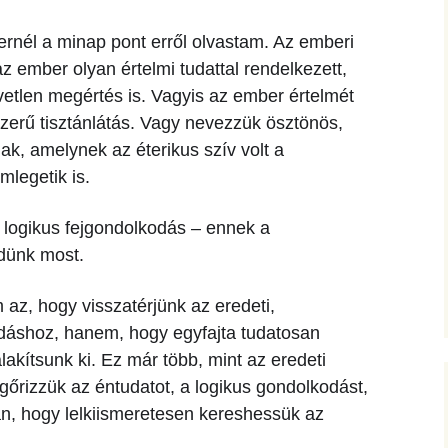
ernél a minap pont erről olvastam. Az emberi
 az ember olyan értelmi tudattal rendelkezett,
etlen megértés is. Vagyis az ember értelmét
erű tisztánlátás. Vagy nevezzük ösztönös,
k, amelynek az éterikus szív volt a
mlegetik is.
és logikus fejgondolkodás – ennek a
dünk most.
 az, hogy visszatérjünk az eredeti,
dáshoz, hanem, hogy egyfajta tudatosan
lakítsunk ki. Ez már több, mint az eredeti
rizzük az éntudatot, a logikus gondolkodást,
n, hogy lelkiismeretesen kereshessük az