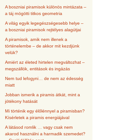
A boszniai piramisok különös mintázata –
a táj mögötti titkos geometria
A világ egyik legegészségesebb helye –
a boszniai piramisok rejtélyes alagútjai
A piramisok, amik nem illenek a
történelembe – de akkor mit kezdjünk
velük?
Amiért az életed hirtelen megváltozhat –
megszállók, entitások és ingázás
Nem tud lefogyni… de nem az édesség
miatt
Jobban ismerik a piramis átkát, mint a
jótékony hatását
Mi történik egy élőlénnyel a piramisban?
Kísérletek a piramis energiájával
A látásod romlik … vagy csak nem
akarod használni a harmadik szemedet?