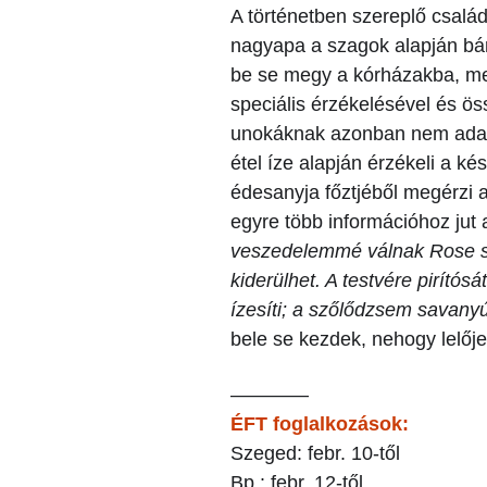
A történetben szereplő csalá
nagyapa a szagok alapján bár
be se megy a kórházakba, mer
speciális érzékelésével és ö
unokáknak azonban nem adato
étel íze alapján érzékeli a ké
édesanyja főztjéből megérzi
egyre több információhoz jut 
veszedelemmé válnak Rose s
kiderülhet. A testvére pirítós
ízesíti; a szőlődzsem savanyú
bele se kezdek, nehogy lelője
————
ÉFT foglalkozások:
Szeged: febr. 10-től
Bp.: febr. 12-től