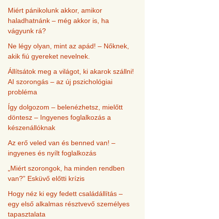
Miért pánikolunk akkor, amikor
haladhatnánk – még akkor is, ha
vágyunk rá?
Ne légy olyan, mint az apád! – Nőknek,
akik fiú gyereket nevelnek.
Állítsátok meg a világot, ki akarok szállni!
AI szorongás – az új pszichológiai
probléma
Így dolgozom – belenézhetsz, mielőtt
döntesz – Ingyenes foglalkozás a
készenállóknak
Az erő veled van és benned van! –
ingyenes és nyílt foglalkozás
„Miért szorongok, ha minden rendben
van?” Esküvő előtti krízis
Hogy néz ki egy fedett családállítás –
egy első alkalmas résztvevő személyes
tapasztalata