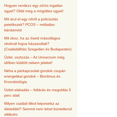
Hogyan rendezz egy zűrös ingatlan
ügyet? Oldd meg a mögöttes ügyet!
Mit árul el egy nőről a policisztás
petefészek? PCOS – méltatlan
bánásmód
Mit okoz, ha az őseid másodlagos
okoknál fogva házasodtak?
(Családállítás Szegeden és Budapesten)
Üzlet, osztozás – Az Univerzum még
időben küldött nekem jeleket!
Néha a párkapcsolati gondok csupán
energetikai gondok – Bioritmus és
Kronobiológia
Üzleti elakadás – feltárás és megoldás 5
perc alatt
Milyen családi titkot képviselsz az
életeddel? Semmit nem lehet büntetlenül
eltitkolni