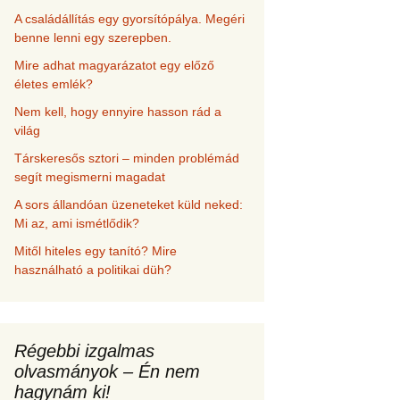
A családállítás egy gyorsítópálya. Megéri
benne lenni egy szerepben.
Mire adhat magyarázatot egy előző
életes emlék?
Nem kell, hogy ennyire hasson rád a
világ
Társkeresős sztori – minden problémád
segít megismerni magadat
A sors állandóan üzeneteket küld neked:
Mi az, ami ismétlődik?
Mitől hiteles egy tanító? Mire
használható a politikai düh?
Régebbi izgalmas
olvasmányok – Én nem
hagynám ki!