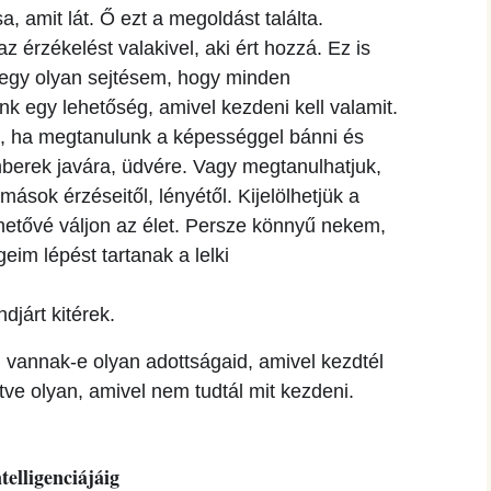
sa, amit lát. Ő ezt a megoldást találta.
i az érzékelést valakivel, aki ért hozzá. Ez is
 egy olyan sejtésem, hogy minden
k egy lehetőség, amivel kezdeni kell valamit.
n, ha megtanulunk a képességgel bánni és
mberek javára, üdvére. Vagy megtanulhatjuk,
ások érzéseitől, lényétől. Kijelölhetjük a
lhetővé váljon az élet. Persze könnyű nekem,
eim lépést tartanak a lelki
djárt kitérek.
 vannak-e olyan adottságaid, amivel kezdtél
etve olyan, amivel nem tudtál mit kezdeni.
ntelligenciájáig