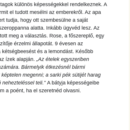
hanganyagok – régebbi
dtagok különös képességekkel rendelkeznek. A
foglalkozások
mit el tudott mesélni az emberekről. Az apa
t tudja, hogy ott szembesülne a saját
sszeroppanna alatta. Inkább ügyvéd lesz. Az
tt meg a választás. Rose, a főszereplő, egy
szítője érzelmi állapotát. 9 évesen az
 a kétségbeesést és a lemondást. Később
az ízek alapján.
„Az ételek egyszeriben
zámára. Bármelyik étkezésnél bármi
át képtelen megenni; a sarki pék sütijét harag
 nehezteléssel teli.”
A bátyja képességeibe
m a poént, ha el szeretnéd olvasni.