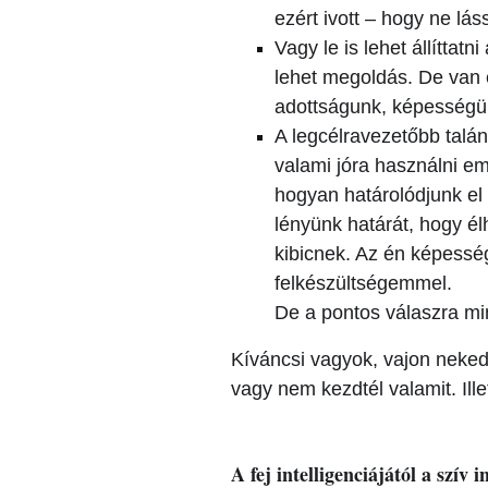
ezért ivott – hogy ne lás
Vagy le is lehet állíttatn
lehet megoldás. De van
adottságunk, képességün
A legcélravezetőbb talá
valami jóra használni e
hogyan határolódjunk el m
lényünk határát, hogy é
kibicnek. Az én képesség
felkészültségemmel.
De a pontos válaszra min
Kíváncsi vagyok, vajon neked
vagy nem kezdtél valamit. Ill
A fej intelligenciájától a szív i