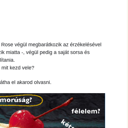
t. Rose végül megbarátkozik az érzékelésével
k miatta -, végül pedig a saját sorsa és
ítania.
e mit kezd vele?
tha el akarod olvasni.