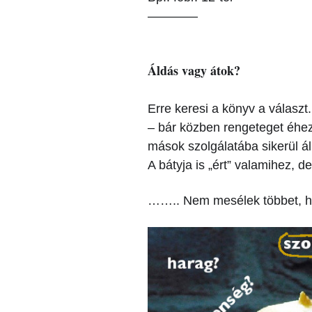
————
Áldás vagy átok?
Erre keresi a könyv a válasz
– bár közben rengeteget éhezi
mások szolgálatába sikerül áll
A bátyja is „ért” valamihez, d
…….. Nem mesélek többet, há