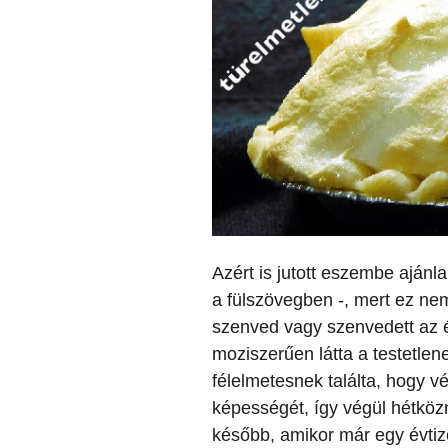
Azért is jutott eszembe aján
a fülszövegben -, mert ez ne
szenved vagy szenvedett az é
moziszerűen látta a testetle
félelmetesnek találta, hogy végü
képességét, így végül hétközn
később, amikor már egy évtiz