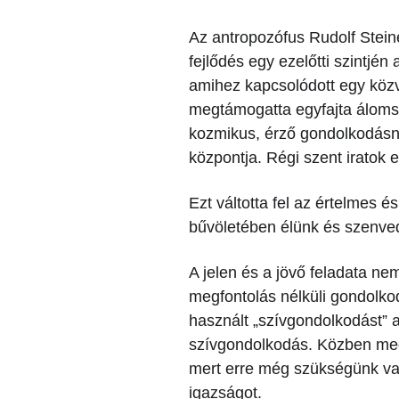
Az antropozófus Rudolf Stein
fejlődés egy ezelőtti szintjén
amihez kapcsolódott egy közv
megtámogatta egyfajta álomsz
kozmikus, érző gondolkodásna
központja. Régi szent iratok e
Ezt váltotta fel az értelmes 
bűvöletében élünk és szenve
A jelen és a jövő feladata nem
megfontolás nélküli gondolko
használt „szívgondolkodást” a
szívgondolkodás. Közben megő
mert erre még szükségünk va
igazságot.