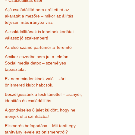
– Családállítás eset
A jó családállító nem erőlteti rá az
akaratát a mezőre – mikor az állítás
teljesen más irányba visz
A családállítónak is lehetnek korlátai –
válassz jó szakembert!
Az első számú parfümőr a Teremtő
Amikor eszedbe sem jut a telefon –
Social media detox – személyes
tapasztalat
Ez nem mindenkinek való – zárt
önismereti klub: habcsók.
Beszélgessünk a testi tünettel – aranyér,
identitás és családállítás
A gondviselés 8 jelet küldött, hogy ne
menjek el a színházba!
Elismerés befogadása – Mit tanít egy
tanítvány levele az önismeretről?