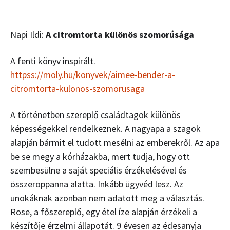
Napi Ildi:
A citromtorta különös szomorúsága
A fenti könyv inspirált.
httpss://moly.hu/konyvek/aimee-bender-a-
citromtorta-kulonos-szomorusaga
A történetben szereplő családtagok különös
képességekkel rendelkeznek. A nagyapa a szagok
alapján bármit el tudott mesélni az emberekről. Az apa
be se megy a kórházakba, mert tudja, hogy ott
szembesülne a saját speciális érzékelésével és
összeroppanna alatta. Inkább ügyvéd lesz. Az
unokáknak azonban nem adatott meg a választás.
Rose, a főszereplő, egy étel íze alapján érzékeli a
készítője érzelmi állapotát. 9 évesen az édesanyja