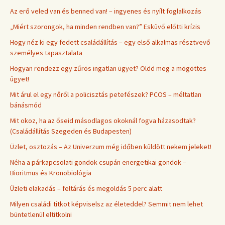
Az erő veled van és benned van! – ingyenes és nyílt foglalkozás
„Miért szorongok, ha minden rendben van?” Esküvő előtti krízis
Hogy néz ki egy fedett családállítás – egy első alkalmas résztvevő
személyes tapasztalata
Hogyan rendezz egy zűrös ingatlan ügyet? Oldd meg a mögöttes
ügyet!
Mit árul el egy nőről a policisztás petefészek? PCOS – méltatlan
bánásmód
Mit okoz, ha az őseid másodlagos okoknál fogva házasodtak?
(Családállítás Szegeden és Budapesten)
Üzlet, osztozás – Az Univerzum még időben küldött nekem jeleket!
Néha a párkapcsolati gondok csupán energetikai gondok –
Bioritmus és Kronobiológia
Üzleti elakadás – feltárás és megoldás 5 perc alatt
Milyen családi titkot képviselsz az életeddel? Semmit nem lehet
büntetlenül eltitkolni