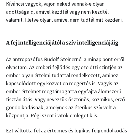
Kíváncsi vagyok, vajon neked vannak-e olyan
adottságaid, amivel kezdtél vagy nem kezdtél
valamit. Illetve olyan, amivel nem tudtál mit kezdeni.
A fej intelligenciájától a szív intelligenciájáig
Az antropozófus Rudolf Steinernél a minap pont erről
olvastam. Az emberi fejlődés egy ezelőtti szintjén az
ember olyan értelmi tudattal rendelkezett, amihez
kapcsolódott egy közvetlen megértés is. Vagyis az
ember értelmét megtámogatta egyfajta álomszerű
tisztánlátás. Vagy nevezzük ösztönös, kozmikus, érző
gondolkodásnak, amelynek az éterikus szív volt a
központja. Régi szent iratok emlegetik is.
Ezt váltotta fel az értelmes és logikus fejgondolkodás