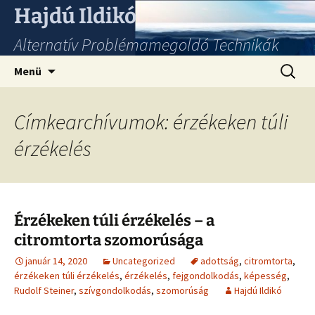
Hajdú Ildikó
Alternatív Problémamegoldó Technikák
Ugrás
Keresés
Menü
a
tartalomhoz
Címkearchívumok: érzékeken túli
érzékelés
Érzékeken túli érzékelés – a
citromtorta szomorúsága
január 14, 2020
Uncategorized
adottság
,
citromtorta
,
érzékeken túli érzékelés
,
érzékelés
,
fejgondolkodás
,
képesség
,
Rudolf Steiner
,
szívgondolkodás
,
szomorúság
Hajdú Ildikó