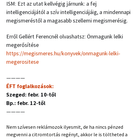
ISM: Ezt az utat kellvégig járnunk: a fej
intelligenciájától a szív intelligenciájáig, a mindennapi
megismeréstől a magasabb szellemi megismerésig.
Erről Gellért Ferencnél olvashatsz: Önmagunk lelki
megerősítése
https://megismeres.hu/konyvek/onmagunk-lelki-
megerositese
————
ÉFT foglalkozások:
Szeged: febr. 10-től
Bp.: febr. 12-től
————
Nem szívesen reklámozok ilyesmit, de ha nincs pénzed
megvenni a citromtortás regényt, akkor le is töltheted a