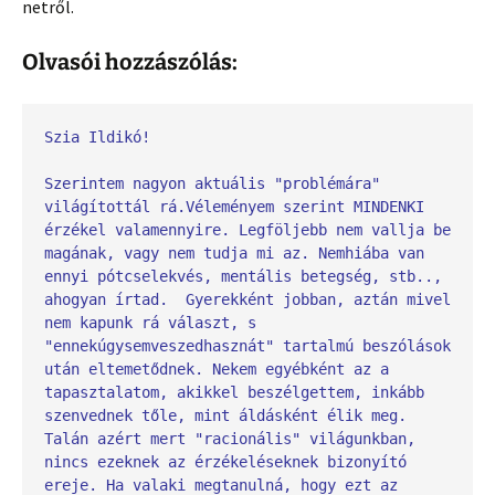
netről.
Olvasói hozzászólás:
Szia Ildikó!
Szerintem nagyon aktuális "problémára" 
világítottál rá.Véleményem szerint MINDENKI 
érzékel valamennyire. Legföljebb nem vallja be 
magának, vagy nem tudja mi az. Nemhiába van 
ennyi pótcselekvés, mentális betegség, stb.., 
ahogyan írtad.  Gyerekként jobban, aztán mivel 
nem kapunk rá választ, s 
"ennekúgysemveszedhasznát" tartalmú beszólások 
után eltemetődnek. Nekem egyébként az a 
tapasztalatom, akikkel beszélgettem, inkább 
szenvednek tőle, mint áldásként élik meg. 
Talán azért mert "racionális" világunkban, 
nincs ezeknek az érzékeléseknek bizonyító 
ereje. Ha valaki megtanulná, hogy ezt az 