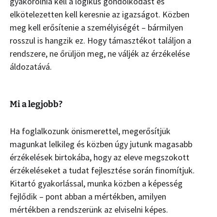
gyakorolnia kell a logikus gondolkodást és
elkötelezetten kell keresnie az igazságot. Közben
meg kell erősítenie a személyiségét – bármilyen
rosszul is hangzik ez. Hogy támasztékot találjon a
rendszere, ne őrüljön meg, ne váljék az érzékelése
áldozatává.
Mi a legjobb?
Ha foglalkozunk önismerettel, megerősítjük
magunkat lelkileg és közben úgy jutunk magasabb
érzékelések birtokába, hogy az eleve megszokott
érzékeléseket a tudat fejlesztése során finomítjuk.
Kitartó gyakorlással, munka közben a képesség
fejlődik – pont abban a mértékben, amilyen
mértékben a rendszerünk az elviselni képes.