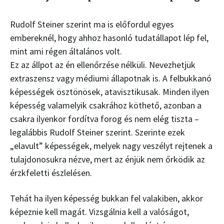
Rudolf Steiner szerint ma is előfordul egyes
embereknél, hogy ahhoz hasonló tudatállapot lép fel,
mint ami régen általános volt.
Ez az állpot az én ellenőrzése nélküli. Nevezhetjük
extraszensz vagy médiumi állapotnak is. A felbukkanó
képességek ösztönösek, atavisztikusak. Minden ilyen
képesség valamelyik csakrához köthető, azonban a
csakra ilyenkor fordítva forog és nem elég tiszta –
legalábbis Rudolf Steiner szerint. Szerinte ezek
„elavult” képességek, melyek nagy veszélyt rejtenek a
tulajdonosukra nézve, mert az énjük nem őrködik az
érzkfeletti észlelésen.
Tehát ha ilyen képesség bukkan fel valakiben, akkor
képeznie kell magát. Vizsgálnia kell a valóságot,