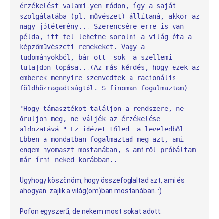
érzékelést valamilyen módon, így a saját 
szolgálatába (pl. művészet) állítaná, akkor az 
nagy jótétemény... Szerencsére erre is van 
példa, itt fel lehetne sorolni a világ óta a 
képzőművészeti remekeket. Vagy a 
tudományokból, bár ott  sok  a szellemi 
tulajdon lopása...(Az más kérdés, hogy ezek az 
emberek mennyire szenvedtek a racionális 
földhözragadtságtól. S finoman fogalmaztam) 
"Hogy támasztékot találjon a rendszere, ne 
őrüljön meg, ne váljék az érzékelése 
áldozatává." Ez idézet tőled, a leveledből.  
Ebben a mondatban fogalmaztad meg azt, ami 
engem nyomaszt mostanában, s amiről próbáltam 
már írni neked korábban..
Úgyhogy köszönöm, hogy összefoglaltad azt, ami és 
ahogyan  zajlik a világ(om)ban mostanában. :)
Pofon egyszerű, de nekem most sokat adott.