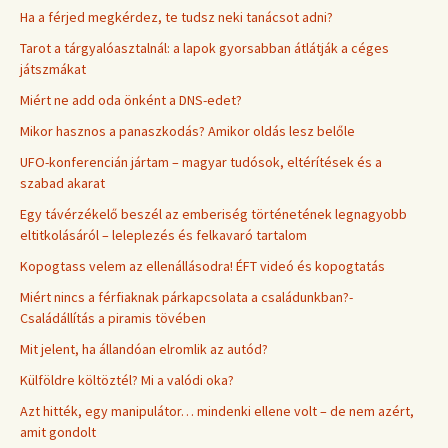
Ha a férjed megkérdez, te tudsz neki tanácsot adni?
Tarot a tárgyalóasztalnál: a lapok gyorsabban átlátják a céges
játszmákat
Miért ne add oda önként a DNS-edet?
Mikor hasznos a panaszkodás? Amikor oldás lesz belőle
UFO-konferencián jártam – magyar tudósok, eltérítések és a
szabad akarat
Egy távérzékelő beszél az emberiség történetének legnagyobb
eltitkolásáról – leleplezés és felkavaró tartalom
Kopogtass velem az ellenállásodra! ÉFT videó és kopogtatás
Miért nincs a férfiaknak párkapcsolata a családunkban?-
Családállítás a piramis tövében
Mit jelent, ha állandóan elromlik az autód?
Külföldre költöztél? Mi a valódi oka?
Azt hitték, egy manipulátor… mindenki ellene volt – de nem azért,
amit gondolt