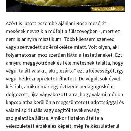
Azért is jutott eszembe ajánlani Rose meséjét –
mesének nevezik a műfajt a fülszövegben -, mert ez
nem is annyira misztikum. Több kliensem szenved
vagy szenvedett az érzékelése miatt. Volt olyan, aki
folyamatosan moziszerűen látta a testetleneket. Ezt
annyira meggyötrőnek és félelmetesnek találta, hogy
végül talált valakit, aki „lezárta” ezt a képességét, így
végül hétköznapi életet élhetett. De végül, sok évvel
később, amikor már egy évtizede pedagógusként
dolgozott, újra vágyakozott arra, hogy valami módon
kapcsolatba kerüljön a megszüntetett adottsággal és
valami spirituális vagy segítői tevékenység
szolgálatába állítsa. Amikor fiatalon átélte a
veleszületett érzékelés képeit, még felkészületlenül