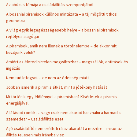
Az abúzus témája a családállítás szempontjából
A boszniai piramisok különös mintázata – a táj mögötti titkos
geometria
A világ egyik legegészségesebb helye – a boszniai piramisok
rejtélyes alagútjai
A piramisok, amik nem illenek a történelembe – de akkor mit
kezdjünk velük?
Amiért az életed hirtelen megváltozhat – megszállók, entitások és
ingázás
Nem tud lefogyni… de nem az édesség miatt
Jobban ismerik a piramis átkát, mint a jótékony hatását
Mi történik egy élőlénnyel a piramisban? Kísérletek a piramis
energiájával
A látásod romlik … vagy csak nem akarod használni a harmadik
szemedet? – Családállítás eset
A jó családállító nem erőlteti rá az akaratát a mezőre – mikor az
állítás teljesen más irányba visz