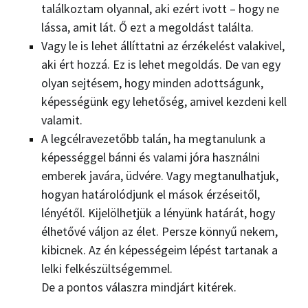
találkoztam olyannal, aki ezért ivott – hogy ne
lássa, amit lát. Ő ezt a megoldást találta.
Vagy le is lehet állíttatni az érzékelést valakivel,
aki ért hozzá. Ez is lehet megoldás. De van egy
olyan sejtésem, hogy minden adottságunk,
képességünk egy lehetőség, amivel kezdeni kell
valamit.
A legcélravezetőbb talán, ha megtanulunk a
képességgel bánni és valami jóra használni
emberek javára, üdvére. Vagy megtanulhatjuk,
hogyan határolódjunk el mások érzéseitől,
lényétől. Kijelölhetjük a lényünk határát, hogy
élhetővé váljon az élet. Persze könnyű nekem,
kibicnek. Az én képességeim lépést tartanak a
lelki felkészültségemmel.
De a pontos válaszra mindjárt kitérek.