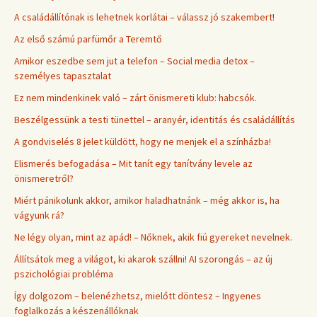
A családállítónak is lehetnek korlátai – válassz jó szakembert!
Az első számú parfümőr a Teremtő
Amikor eszedbe sem jut a telefon – Social media detox –
személyes tapasztalat
Ez nem mindenkinek való – zárt önismereti klub: habcsók.
Beszélgessünk a testi tünettel – aranyér, identitás és családállítás
A gondviselés 8 jelet küldött, hogy ne menjek el a színházba!
Elismerés befogadása – Mit tanít egy tanítvány levele az
önismeretről?
Miért pánikolunk akkor, amikor haladhatnánk – még akkor is, ha
vágyunk rá?
Ne légy olyan, mint az apád! – Nőknek, akik fiú gyereket nevelnek.
Állítsátok meg a világot, ki akarok szállni! AI szorongás – az új
pszichológiai probléma
Így dolgozom – belenézhetsz, mielőtt döntesz – Ingyenes
foglalkozás a készenállóknak