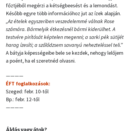
főztjéből megérzi a kétségbeesést és a lemondást.
Később egyre több információhoz jut az ízek alapján.
„Az ételek egyszeriben veszedelemmé válnak Rose
számára. Bármelyik étkezésnél bármi kiderülhet. A
testvére pirítósát képtelen megenni; a sarki pék sütijét
harag ízesíti; a szőlődzsem savanyú nehezteléssel teli.”
A bátyja képességeibe bele se kezdek, nehogy lelőjem
a poént, ha el szeretnéd olvasni.
————
ÉFT foglalkozások:
Szeged: febr. 10-től
Bp.: febr. 12-től
————
Áldás vagy átok?