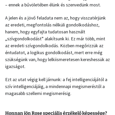
– ennek a bűvöletében élünk és szenvedünk most.
A jelen és a jövő feladata nem az, hogy visszatérjünk
az eredeti, megfontolás nélküli gondolkodáshoz,
hanem, hogy egyfajta tudatosan használt
„szívgondolkodást” alakítsunk ki. Ez már több, mint
az eredeti szívgondolkodás. Közben megőrizzük az
éntudatot, a logikus gondolkodást, mert erre még
szükségünk van, hogy lelkiismeretesen kereshessük az
igazságot.
Ezt az utat végig kell járnunk: a fej intelligenciájától a
szív intelligenciájáig, a mindennapi megismeréstől a
magasabb szellemi megismerésig.
Honnan jön Rose speciális érzékelő képessége?