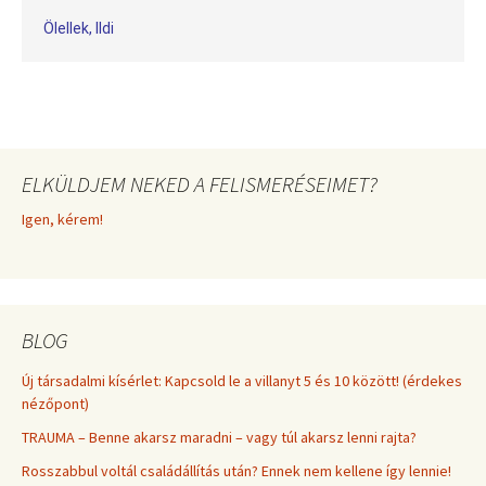
Ölellek, Ildi
ELKÜLDJEM NEKED A FELISMERÉSEIMET?
Igen, kérem!
BLOG
Új társadalmi kísérlet: Kapcsold le a villanyt 5 és 10 között! (érdekes
nézőpont)
TRAUMA – Benne akarsz maradni – vagy túl akarsz lenni rajta?
Rosszabbul voltál családállítás után? Ennek nem kellene így lennie!