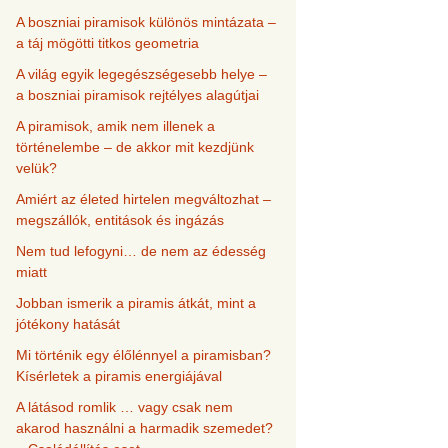
A boszniai piramisok különös mintázata –
a táj mögötti titkos geometria
A világ egyik legegészségesebb helye –
a boszniai piramisok rejtélyes alagútjai
A piramisok, amik nem illenek a
történelembe – de akkor mit kezdjünk
velük?
Amiért az életed hirtelen megváltozhat –
megszállók, entitások és ingázás
Nem tud lefogyni… de nem az édesség
miatt
Jobban ismerik a piramis átkát, mint a
jótékony hatását
Mi történik egy élőlénnyel a piramisban?
Kísérletek a piramis energiájával
A látásod romlik … vagy csak nem
akarod használni a harmadik szemedet?