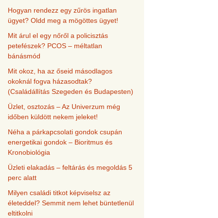
Hogyan rendezz egy zűrös ingatlan
ügyet? Oldd meg a mögöttes ügyet!
Mit árul el egy nőről a policisztás
petefészek? PCOS – méltatlan
bánásmód
Mit okoz, ha az őseid másodlagos
okoknál fogva házasodtak?
(Családállítás Szegeden és Budapesten)
Üzlet, osztozás – Az Univerzum még
időben küldött nekem jeleket!
Néha a párkapcsolati gondok csupán
energetikai gondok – Bioritmus és
Kronobiológia
Üzleti elakadás – feltárás és megoldás 5
perc alatt
Milyen családi titkot képviselsz az
életeddel? Semmit nem lehet büntetlenül
eltitkolni