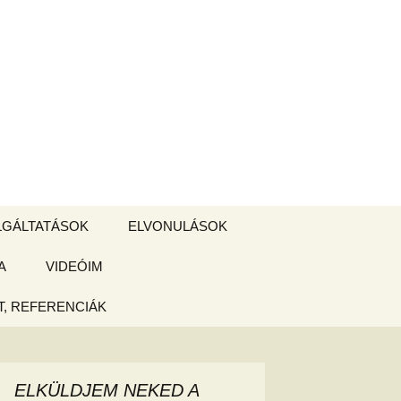
Keresés:
LGÁLTATÁSOK
ELVONULÁSOK
A
ZSIGE BOLT
VIDEÓIM
ELVONULÁS –
Magyarországon
, REFERENCIÁK
 tájékoztató
hogy
ELKÜLDJEM NEKED A
ked az új