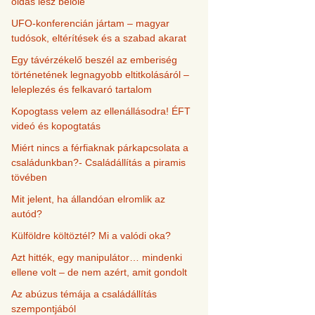
oldás lesz belőle
UFO-konferencián jártam – magyar
tudósok, eltérítések és a szabad akarat
Egy távérzékelő beszél az emberiség
történetének legnagyobb eltitkolásáról –
leleplezés és felkavaró tartalom
Kopogtass velem az ellenállásodra! ÉFT
videó és kopogtatás
Miért nincs a férfiaknak párkapcsolata a
családunkban?- Családállítás a piramis
tövében
Mit jelent, ha állandóan elromlik az
autód?
Külföldre költöztél? Mi a valódi oka?
Azt hitték, egy manipulátor… mindenki
ellene volt – de nem azért, amit gondolt
Az abúzus témája a családállítás
szempontjából