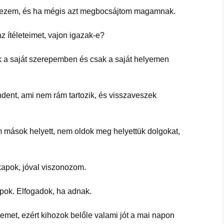
m, és ha mégis azt megbocsájtom magamnak.
eteimet, vajon igazak-e?
 szerepemben és csak a saját helyemen
i nem rám tartozik, és visszaveszek
ások helyett, nem oldok meg helyettük dolgokat,
, jóval viszonozom.
Elfogadok, ha adnak.
zért kihozok belőle valami jót a mai napon