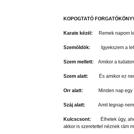
KOPOGTATÓ FORGATÓKÖNY
Karate kézél:
Remek napom le
Szemöldök:
Igyekszem a lehető 
Szem mellett:
Amikor a tudatom 
Szem alatt:
És amikor ez nem 
Orr alatt:
Minden nap egy új
Száj alatt:
Amit tegnap nem 
Kulcscsont:
Élhetek úgy, ah
akkor is szeretettel néznek rám 