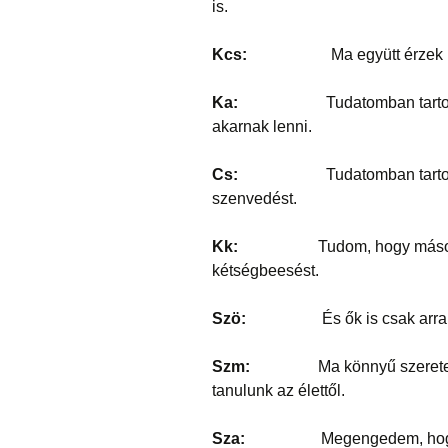
is.
Kcs:
Ma együtt érzek mag
Ka:
Tudatomban tartom, hogy
akarnak lenni.
Cs:
Tudatomban tartom, hogy
szenvedést.
Kk:
Tudom, hogy mások
kétségbeesést.
Szö:
És ők is csak arra törek
Szm:
Ma könnyű szeretetben 
tanulunk az élettől.
Sza:
Megengedem, hogy ez a 