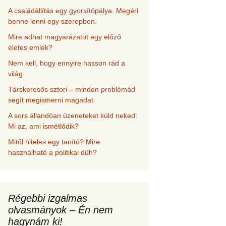
A családállítás egy gyorsítópálya. Megéri
benne lenni egy szerepben.
Mire adhat magyarázatot egy előző
életes emlék?
Nem kell, hogy ennyire hasson rád a
világ
Társkeresős sztori – minden problémád
segít megismerni magadat
A sors állandóan üzeneteket küld neked:
Mi az, ami ismétlődik?
Mitől hiteles egy tanító? Mire
használható a politikai düh?
Régebbi izgalmas
olvasmányok – Én nem
hagynám ki!