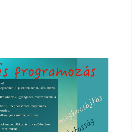
hanganyagok – régebbi
foglalkozások