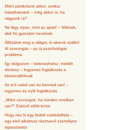
Miért pánikolunk akkor, amikor
haladhatnánk – még akkor is, ha
vágyunk rá?
Ne légy olyan, mint az apád! – Nőknek,
akik fiú gyereket nevelnek.
Állítsátok meg a világot, ki akarok szállni!
AI szorongás – az új pszichológiai
probléma
Így dolgozom – belenézhetsz, mielőtt
döntesz – Ingyenes foglalkozás a
készenállóknak
Az erő veled van és benned van! –
ingyenes és nyílt foglalkozás
„Miért szorongok, ha minden rendben
van?” Esküvő előtti krízis
Hogy néz ki egy fedett családállítás –
egy első alkalmas résztvevő személyes
tapasztalata