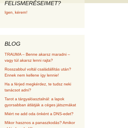
FELISMERÉSEIMET?
met és
Igen, kérem!
erződési
BLOG
TRAUMA – Benne akarsz maradni –
vagy túl akarsz lenni rajta?
Rosszabbul voltál családállítás után?
Ennek nem kellene így lennie!
Ha a férjed megkérdez, te tudsz neki
tanácsot adni?
Tarot a tárgyalóasztalnál: a lapok
gyorsabban átlátják a céges játszmákat
Miért ne add oda önként a DNS-edet?
Mikor hasznos a panaszkodás? Amikor