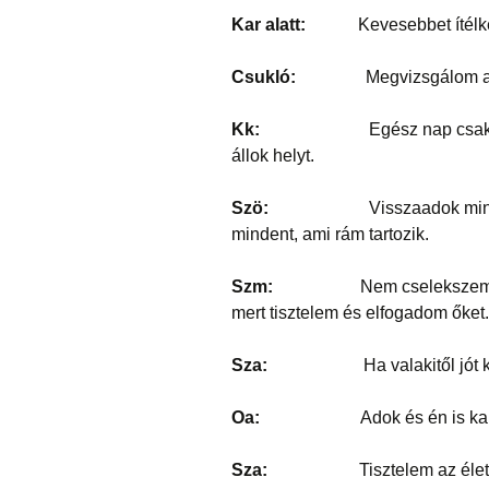
Kar alatt:
Kevesebbet ítélkeze
Csukló:
Megvizsgálom az ítél
Kk:
Egész nap csak a saját
állok helyt.
Szö:
Visszaadok mindent, am
mindent, ami rám tartozik.
Szm:
Nem cselekszem m
mert tisztelem és elfogadom őket.
Sza:
Ha valakitől jót kapok
Oa:
Adok és én is kapok. 
Sza:
Tisztelem az életemet, e