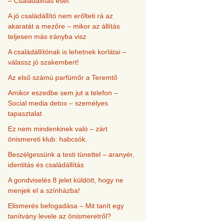
– Családállítás eset
A jó családállító nem erőlteti rá az
akaratát a mezőre – mikor az állítás
teljesen más irányba visz
A családállítónak is lehetnek korlátai –
válassz jó szakembert!
Az első számú parfümőr a Teremtő
Amikor eszedbe sem jut a telefon –
Social media detox – személyes
tapasztalat
Ez nem mindenkinek való – zárt
önismereti klub: habcsók.
Beszélgessünk a testi tünettel – aranyér,
identitás és családállítás
A gondviselés 8 jelet küldött, hogy ne
menjek el a színházba!
Elismerés befogadása – Mit tanít egy
tanítvány levele az önismeretről?