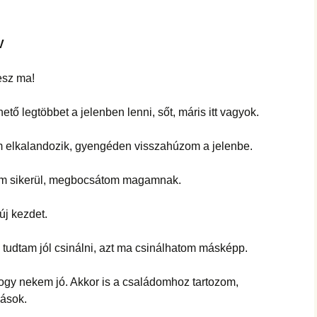
V
sz ma!
legtöbbet a jelenben lenni, sőt, máris itt vagyok.
elkalandozik, gyengéden visszahúzom a jelenbe.
sikerül, megbocsátom magamnak.
 kezdet.
tudtam jól csinálni, azt ma csinálhatom másképp.
ogy nekem jó. Akkor is a családomhoz tartozom,
mások.