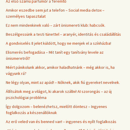
Az első számú parfümőr a Teremtő
Amikor eszedbe sem jut a telefon – Social media detox –
személyes tapasztalat
Ez nem mindenkinek való – zárt önismereti klub: habcsók.
Beszélgessünk a testi tünettel – aranyér, identitás és családállítás
A gondviselés 8 jelet küldött, hogy ne menjek el a színházba!
Elismerés befogadása – Mit tanít egy tanítvány levele az
önismeretről?
Miért pánikolunk akkor, amikor haladhatnánk – még akkor is, ha
vágyunk rá?
Ne légy olyan, mint az apád! – Nőknek, akik fiú gyereket nevelnek.
Állítsátok meg a világot, ki akarok szállni! AI szorongás – az új
pszichológiai probléma
Így dolgozom – belenézhetsz, mielőtt döntesz – Ingyenes
foglalkozás a készenállóknak
Az erő veled van és benned van! – ingyenes és nyílt foglalkozás