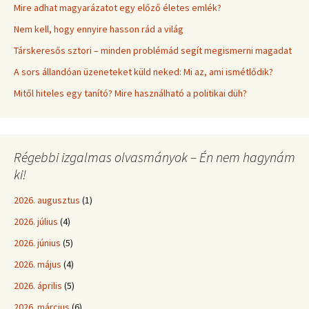
Mire adhat magyarázatot egy előző életes emlék?
Nem kell, hogy ennyire hasson rád a világ
Társkeresős sztori – minden problémád segít megismerni magadat
A sors állandóan üzeneteket küld neked: Mi az, ami ismétlődik?
Mitől hiteles egy tanító? Mire használható a politikai düh?
Régebbi izgalmas olvasmányok – Én nem hagynám
ki!
2026. augusztus
(1)
2026. július
(4)
2026. június
(5)
2026. május
(4)
2026. április
(5)
2026. március
(6)