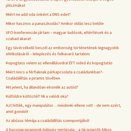
játszmákat
Miért ne add oda önként a DNS-edet?
Mikor hasznos a panaszkodás? Amikor oldás lesz belőle
UFO-konferencián jártam – magyar tudósok, eltérítések és a
szabad akarat
Egy távérzékelő beszél az emberiség történetének legnagyobb
eltitkolásáról – leleplezés és felkavaró tartalom
Kopogtass velem az ellenállásodra! ÉFT videó és kopogtatás
Miért nincs a férfiaknak párkapcsolata a családunkban?-
Családállítás a piramis tövében
Mit jelent, ha állandóan elromlik az autód?
Külföldre költöztél? Mi a valódi oka?
Azt hitték, egy manipulátor… mindenki ellene volt – de nem azért,
amit gondolt
Az abúzus témája a családállítás szempontjából
A boszniai piramisok különös mintázata – a táj mögötti titkos