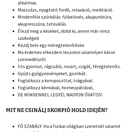
alkalmas.
Masszázs, nyugtató fürdő, relaxáció, meditáció.
Mindenféle szúrkálás: fülbelövés, akupunktúra,
akupresszúra, tetoválás.
Élezd meg a késeket, dobd ki, amire már nincs
szükséged.
Kezdj bele egy méregtelenítésbe.
Ma érdemes elkezdeni leszokni valamilyen káros
szenvedélyről.
Írts gyomot, rágcsáló, rovart, csigát, féregteleníts.
Gyűjts gyógynövényeket, gombát.
Foglalkozz a komposzttal, trágyával.
Foglalkozz kémiával, homeopátiával,
DE MINDENNEL LEGYÉL NAGYON ÓVATOS!
MIT NE CSINÁLJ SKORPIÓ HOLD IDEJÉN?
FŐ SZABÁLY: Ha a fizikai világban szeretnél valamit