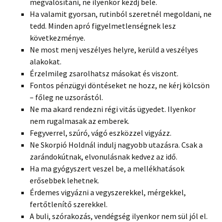
megvalósítani, ne ilyenkor kezdj bele.
Ha valamit gyorsan, rutinból szeretnél megoldani, ne
tedd. Minden apró figyelmetlenségnek lesz
következménye.
Ne most menj veszélyes helyre, kerüld a veszélyes
alakokat.
Érzelmileg zsarolhatsz másokat és viszont.
Fontos pénzügyi döntéseket ne hozz, ne kérj kölcsön
– főleg ne uzsorástól.
Ne ma akard rendezni régi vitás ügyedet. Ilyenkor
nem rugalmasak az emberek.
Fegyverrel, szúró, vágó eszközzel vigyázz.
Ne Skorpió Holdnál indulj nagyobb utazásra. Csak a
zarándokútnak, elvonulásnak kedvez az idő.
Ha ma gyógyszert veszel be, a mellékhatások
erősebbek lehetnek.
Érdemes vigyázni a vegyszerekkel, mérgekkel,
fertőtlenítő szerekkel.
A buli, szórakozás, vendégség ilyenkor nem sül jól el.