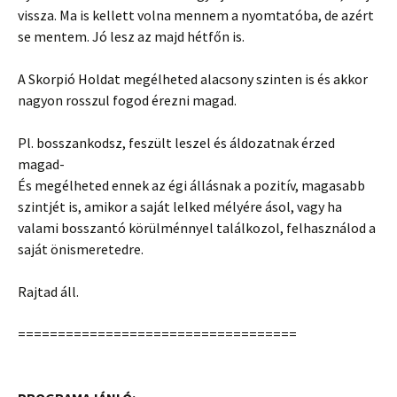
vissza. Ma is kellett volna mennem a nyomtatóba, de azért
se mentem. Jó lesz az majd hétfőn is.
A Skorpió Holdat megélheted alacsony szinten is és akkor
nagyon rosszul fogod érezni magad.
Pl. bosszankodsz, feszült leszel és áldozatnak érzed
magad-
És megélheted ennek az égi állásnak a pozitív, magasabb
szintjét is, amikor a saját lelked mélyére ásol, vagy ha
valami bosszantó körülménnyel találkozol, felhasználod a
saját önismeretedre.
Rajtad áll.
===================================