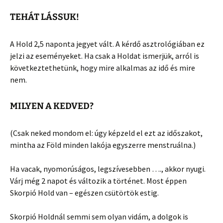
TEHÁT LÁSSUK!
A Hold 2,5 naponta jegyet vált. A kérdő asztrológiában ez
jelzi az eseményeket. Ha csak a Holdat ismerjük, arról is
következtethetünk, hogy mire alkalmas az idő és mire
nem.
MILYEN A KEDVED?
(Csak neked mondom el: úgy képzeld el ezt az időszakot,
mintha az Föld minden lakója egyszerre menstruálna.)
Ha vacak, nyomorúságos, legszívesebben …., akkor nyugi.
Várj még 2 napot és változik a történet. Most éppen
Skorpió Hold van – egészen csütörtök estig.
Skorpió Holdnál semmi sem olyan vidám, a dolgok is