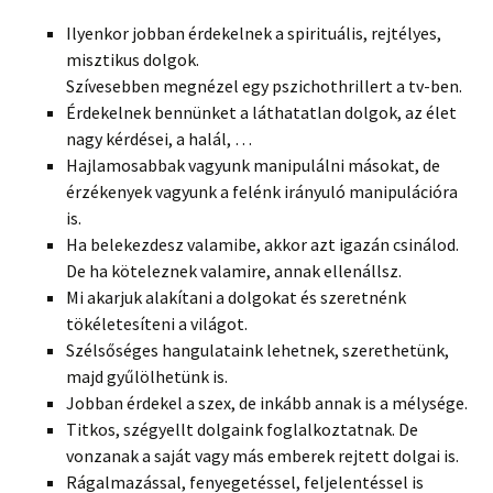
Ilyenkor jobban érdekelnek a spirituális, rejtélyes,
misztikus dolgok.
Szívesebben megnézel egy pszichothrillert a tv-ben.
Érdekelnek bennünket a láthatatlan dolgok, az élet
nagy kérdései, a halál, …
Hajlamosabbak vagyunk manipulálni másokat, de
érzékenyek vagyunk a felénk irányuló manipulációra
is.
Ha belekezdesz valamibe, akkor azt igazán csinálod.
De ha köteleznek valamire, annak ellenállsz.
Mi akarjuk alakítani a dolgokat és szeretnénk
tökéletesíteni a világot.
Szélsőséges hangulataink lehetnek, szerethetünk,
majd gyűlölhetünk is.
Jobban érdekel a szex, de inkább annak is a mélysége.
Titkos, szégyellt dolgaink foglalkoztatnak. De
vonzanak a saját vagy más emberek rejtett dolgai is.
Rágalmazással, fenyegetéssel, feljelentéssel is