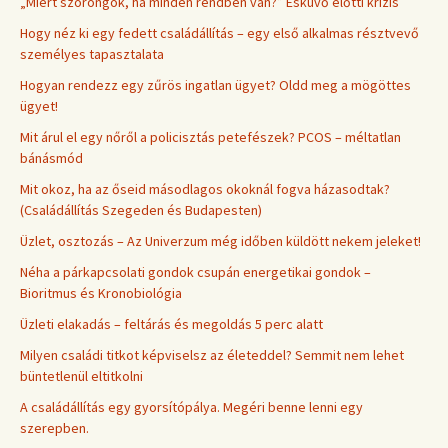
„Miért szorongok, ha minden rendben van?” Esküvő előtti krízis
Hogy néz ki egy fedett családállítás – egy első alkalmas résztvevő
személyes tapasztalata
Hogyan rendezz egy zűrös ingatlan ügyet? Oldd meg a mögöttes
ügyet!
Mit árul el egy nőről a policisztás petefészek? PCOS – méltatlan
bánásmód
Mit okoz, ha az őseid másodlagos okoknál fogva házasodtak?
(Családállítás Szegeden és Budapesten)
Üzlet, osztozás – Az Univerzum még időben küldött nekem jeleket!
Néha a párkapcsolati gondok csupán energetikai gondok –
Bioritmus és Kronobiológia
Üzleti elakadás – feltárás és megoldás 5 perc alatt
Milyen családi titkot képviselsz az életeddel? Semmit nem lehet
büntetlenül eltitkolni
A családállítás egy gyorsítópálya. Megéri benne lenni egy
szerepben.