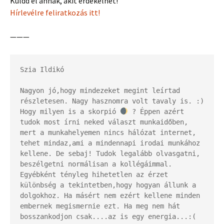
Küldd el annak, akit érdekelhet!
Hírlevélre feliratkozás itt!
———
Szia Ildikó

Nagyon jó,hogy mindezeket megint leírtad 
részletesen. Nagy hasznomra volt tavaly is. :) 
Hogy milyen is a skorpió 
 ? Éppen azért 
tudok most írni neked választ munkaidőben, 
mert a munkahelyemen nincs hálózat internet, 
tehet mindaz,ami a mindennapi irodai munkához 
kellene. De sebaj! Tudok legalább olvasgatni, 
beszélgetni normálisan a kollégáimmal. 
Egyébként tényleg hihetetlen az érzet 
különbség a tekintetben,hogy hogyan állunk a 
dolgokhoz. Ha másért nem ezért kellene minden 
embernek megismernie ezt. Ha meg nem hát 
bosszankodjon csak....az is egy energia...:(
