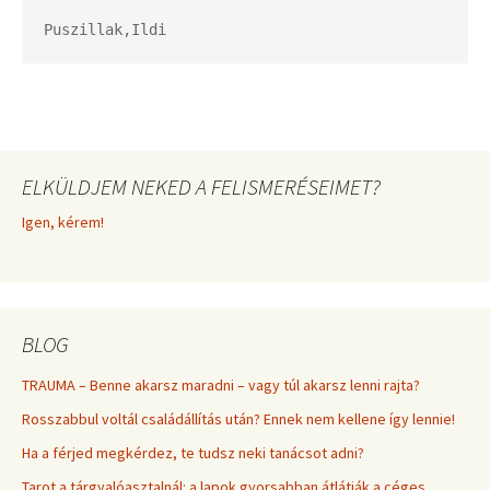
Puszillak,Ildi
ELKÜLDJEM NEKED A FELISMERÉSEIMET?
Igen, kérem!
BLOG
TRAUMA – Benne akarsz maradni – vagy túl akarsz lenni rajta?
Rosszabbul voltál családállítás után? Ennek nem kellene így lennie!
Ha a férjed megkérdez, te tudsz neki tanácsot adni?
Tarot a tárgyalóasztalnál: a lapok gyorsabban átlátják a céges