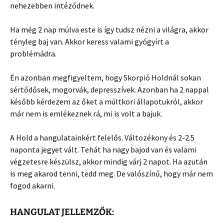
nehezebben intéződnek.
Ha még 2 nap múlva este is így tudsz nézni a világra, akkor
tényleg baj van. Akkor keress valami gyógyírt a
problémádra.
Én azonban megfigyeltem, hogy Skorpió Holdnál sokan
sértődősek, mogorvák, depresszívek. Azonban ha 2 nappal
később kérdezem az őket a múltkori állapotukról, akkor
már nem is emlékeznek rá, mi is volt a bajuk.
A Hold a hangulatainkért felelős. Változékony és 2-2.5
naponta jegyet vált. Tehát ha nagy bajod van és valami
végzetesre készülsz, akkor mindig várj 2 napot. Ha azután
is meg akarod tenni, tedd meg. De valószínű, hogy már nem
fogod akarni.
HANGULAT JELLEMZŐK: