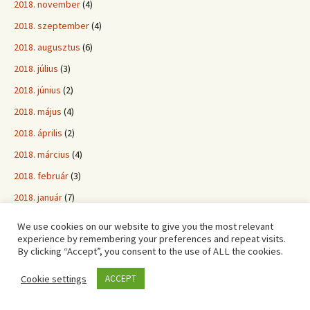
2018. november
(4)
2018. szeptember
(4)
2018. augusztus
(6)
2018. július
(3)
2018. június
(2)
2018. május
(4)
2018. április
(2)
2018. március
(4)
2018. február
(3)
2018. január
(7)
2017. december
(4)
We use cookies on our website to give you the most relevant
experience by remembering your preferences and repeat visits.
2017. november
(2)
By clicking “Accept”, you consent to the use of ALL the cookies.
2017. október
(4)
Cookie settings
ACCEPT
2017. szeptember
(4)
2017. augusztus
(3)