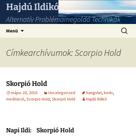
Hajdú Ildikó
Alternatív Problémamegoldó Technikák
Ugrás
Keresés
Menü
a
tartalomhoz
Címkearchívumok: Scorpio Hold
Skorpió Hold
május 20, 2016
Uncategorized
hangulat
,
kedv
,
meditáció
,
Scorpio Hold
,
Skorpió Hold
Hajdú Ildikó
Napi Ildi: Skorpió Hold