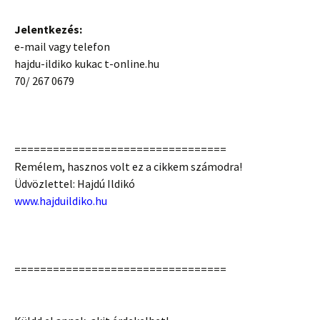
Jelentkezés:
e-mail vagy telefon
hajdu-ildiko kukac t-online.hu
70/ 267 0679
=================================
Remélem, hasznos volt ez a cikkem számodra!
Üdvözlettel: Hajdú Ildikó
www.hajduildiko.hu
=================================