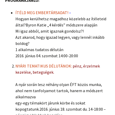
PROGRAMAJÁNLÓ:
ÍTÉLD MEG EMBERTÁRSADAT!
–
Hogyan kerülhetsz magadhoz közelebb az ítéleteid
által?Byron Katie „4 kérdés” módszere alapján
Mi igaz abból, amit igaznak gondolsz?!
Azt akarod, hogy igazad legyen, vagy lennél inkább
boldog?
1 alkalmas tudatos délután
2016. június 04. szombat 14:00-20:00
NYÁRI TEMATIKUS DÉLUTÁNOK:
pénz, érzelmek
kezelése, betegségek.
A nyár során lesz néhány olyan ÉFT közös munka,
ahol nem tanfolyamot tartok, hanem a módszert
alkalmazva
egy-egy témakört járunk körbe és sokat
kopogtatunk.2016. június 18. szombat du. 14-18:00 –