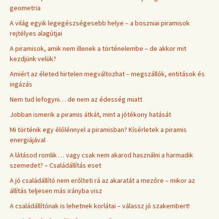
geometria
A világ egyik legegészségesebb helye – a boszniai piramisok
rejtélyes alagútjai
A piramisok, amik nem illenek a történelembe – de akkor mit
kezdjünk velük?
Amiért az életed hirtelen megváltozhat – megszállók, entitások és
ingázás
Nem tud lefogyni… de nem az édesség miatt
Jobban ismerik a piramis átkát, mint a jótékony hatását
Mi történik egy élőlénnyel a piramisban? Kísérletek a piramis
energiájával
A látásod romlik … vagy csak nem akarod használni a harmadik
szemedet? – Családállítás eset
A jó családállító nem erőlteti rá az akaratát a mezőre – mikor az
állítás teljesen más irányba visz
A családállítónak is lehetnek korlátai – válassz jó szakembert!