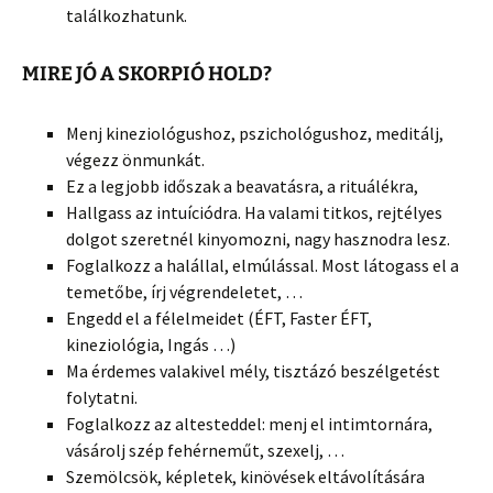
találkozhatunk.
MIRE JÓ A SKORPIÓ HOLD?
Menj kineziológushoz, pszichológushoz, meditálj,
végezz önmunkát.
Ez a legjobb időszak a beavatásra, a rituálékra,
Hallgass az intuíciódra. Ha valami titkos, rejtélyes
dolgot szeretnél kinyomozni, nagy hasznodra lesz.
Foglalkozz a halállal, elmúlással. Most látogass el a
temetőbe, írj végrendeletet, …
Engedd el a félelmeidet (ÉFT, Faster ÉFT,
kineziológia, Ingás …)
Ma érdemes valakivel mély, tisztázó beszélgetést
folytatni.
Foglalkozz az altesteddel: menj el intimtornára,
vásárolj szép fehérneműt, szexelj, …
Szemölcsök, képletek, kinövések eltávolítására